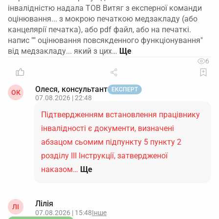
інвалідністю надала ТОВ Витяг з експерної команди
оцінювання... з мокрою печаткою медзакладу (або
канцелярії печатка), або pdf файл, або на печаткі.
напис "" оцінювання повсякденного функціонування"
від медзакладу... який з цих…
6
Олеся, консультант
ЕКСПЕРТ
ОК
07.08.2026 | 22:48
Підтвердженням встановлення працівнику
інвалідності є документи, визначені
абзацом сьомим підпункту 5 пункту 2
розділу ІІІ Інструкції, затвердженої
наказом…
Ще
Лілія
ЛІ
07.08.2026 | 15:48
Інше