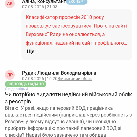
Аліна, консультант
ЕКСПЕРТ
АК
07.08.2026 | 21:03
Класифікатор професій 2010 року
продовжує застосовуватися. Проте на сайті
Верховної Ради не оновлюється, а
функціонал, наданий на сайті профільного…
Ще
Рудик Людмила Володимирівна
ЛР
07.08.2026 | 16:20
Військовий облік
ВІДПОВІДЬ НАДАНО
Є відповідь АІ
Чи потрібно видаляти недійсний військовий облік
з реєстрів
Вітаю! У разі, якщо паперовий ВОД працівника
вважається недійсним (наприклад через розбіжність з
Резерв+, у якому відсутнє звання), чи необхідно
прибрати інформацію про такий паперовий ВОД зі
списків? Наразі було зазначено там обидва