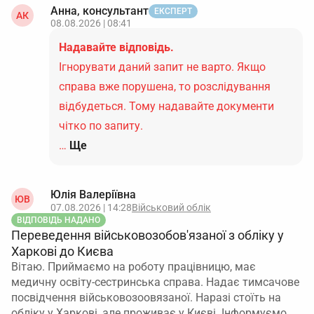
Анна, консультант
ЕКСПЕРТ
АК
08.08.2026 | 08:41
Надавайте відповідь.
Ігнорувати даний запит не варто. Якщо
справа вже порушена, то розслідування
відбудеться. Тому надавайте документи
чітко по запиту.
…
Ще
Юлія Валеріївна
ЮВ
07.08.2026 | 14:28
Військовий облік
ВІДПОВІДЬ НАДАНО
Переведення військовозобов'язаної з обліку у
Харкові до Києва
Вітаю. Приймаємо на роботу працівницю, має
медичну освіту-сестринська справа. Надає тимсачове
посвідчення військовозоовязаної. Наразі стоїть на
обліку у Харкові, але проживає у Києві. Інформуємо