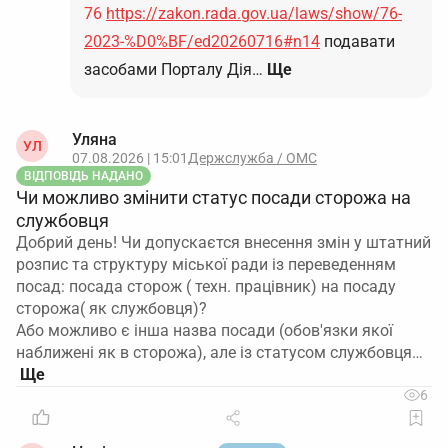
76
https://zakon.rada.gov.ua/laws/show/76-
2023-%D0%BF/ed20260716#n14
подавати
засобами Порталу Дія…
Ще
Уляна
УЛ
07.08.2026 | 15:01
Держслужба / ОМС
ВІДПОВІДЬ НАДАНО
Чи можливо змінити статус посади сторожа на
службовця
Добрий день! Чи допускаєтся внесення змін у штатний
розпис та структуру міської ради із переведенням
посад: посада сторож ( техн. працівник) на посаду
сторожа( як службовця)?
Або можливо є інша назва посади (обов'язки якої
наближені як в сторожа), але із статусом службовця…
6