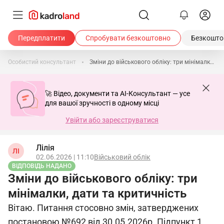
Передплатити
Спробувати безкоштовно
Безкоштов
Особистий консультант
Зміни до військового обліку: три мінімалки, дати та критичність
🚀 Відео, документи та AI-Консультант — усе
для вашої зручності в одному місці
Увійти або зареєструватися
Лілія
ЛІ
02.06.2026 | 11:10
Військовий облік
ВІДПОВІДЬ НАДАНО
Зміни до військового обліку: три
мінімалки, дати та критичність
Вітаю. Питання стосовно змін, затверджених
постановою №692 від 30.05.2026р. Підпункт 1