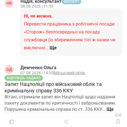
Надія, консультант
ЕКСПЕРТ
НК
08.08.2026 | 11:53
Ні, не можна.
Перевести працівника з робітничої посади
«Сторож» безпосередньо на посаду
службовця (із збереженням тієї ж назви чи
виключно…
Ще
Демченко Ольга
ОД
07.08.2026 | 14:35
Військовий облік
ВІДПОВІДЬ НАДАНО
Запит Нацполіції про військовий облік та
кримінальну справу 336 ККУ
Вітаю, отримали запит він Нацполіції щодо надання
пакету документів по критичності і заброньованим.
Порушена кримінальна справа по ст. 336 ККУ…
8