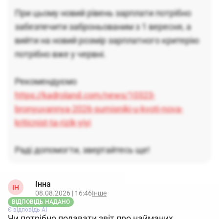
При цьому новий рівень зарплати потрібно
забезпечити заброньованим з 1 вересня, а
вийти на новий розмір зарплатного критерію
потрібно вже у червні.
Рекомендуємо
https://kadroland.com/news/10323-
bronyuvannya-2026-sumisniki-u-kvoti-nova-
kriticnist-ta-rizik-yiyi
Раді допомогти, звертайтесь ще!
Інна
ІН
08.08.2026 | 16:46
Інше
ВІДПОВІДЬ НАДАНО
Є відповідь АІ
Чи потрібно подавати звіт про найманих