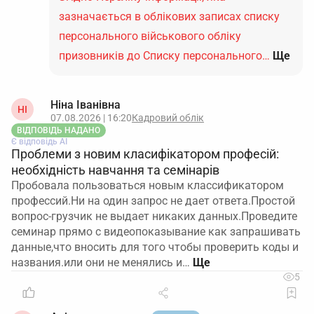
зазначається в облікових записах списку
персонального військового обліку
призовників до Списку персонального…
Ще
Ніна Іванівна
НІ
07.08.2026 | 16:20
Кадровий облік
ВІДПОВІДЬ НАДАНО
Є відповідь АІ
Проблеми з новим класифікатором професій:
необхідність навчання та семінарів
Пробовала пользоваться новым классификатором
профессий.Ни на один запрос не дает ответа.Простой
вопрос-грузчик не выдает никаких данных.Проведите
семинар прямо с видеопоказывание как запрашивать
данные,что вносить для того чтобы проверить коды и
названия.или они не менялись и…
5