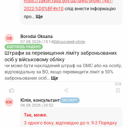
https://zakon.rada.gov.ua/laws/show/1487-
2022-%D0%BF#n10
слід внести інформацію
про…
Ще
Borodai Oksana
OB
07.08.2026 | 15:14
Військовий облік
ВІДПОВІДЬ НАДАНО
Штрафи за перевищення ліміту заброньованих
осіб у військовому обліку
чи може бути накладений штраф на ОМС або на особу,
відповідальну за ВО, якщо перевищити ліміт в 50%
заброньованих осіб…
8
Юлія, консультант
ЕКСПЕРТ
ЮК
08.08.2026 | 20:52
Так, може.
З одного боку, відповідно до п. 9-2 Порядку