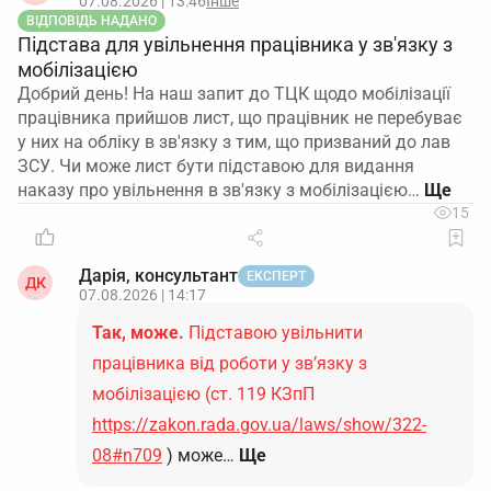
07.08.2026 | 13:46
Інше
ВІДПОВІДЬ НАДАНО
Підстава для увільнення працівника у зв'язку з
мобілізацією
Добрий день! На наш запит до ТЦК щодо мобілізації
працівника прийшов лист, що працівник не перебуває
у них на обліку в зв'язку з тим, що призваний до лав
ЗСУ. Чи може лист бути підставою для видання
наказу про увільнення в зв'язку з мобілізацією…
15
Дарія, консультант
ЕКСПЕРТ
ДК
07.08.2026 | 14:17
Так, може.
Підставою увільнити
працівника від роботи у зв’язку з
мобілізацією (ст. 119 КЗпП
https://zakon.rada.gov.ua/laws/show/322-
08#n709
) може…
Ще