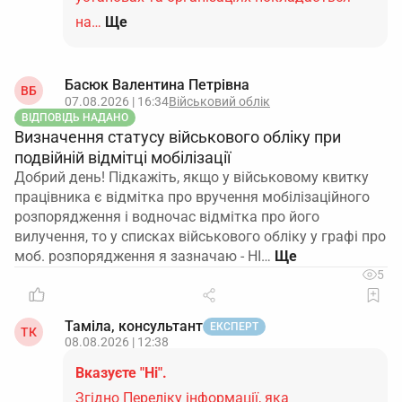
на…
Ще
Басюк Валентина Петрівна
ВБ
07.08.2026 | 16:34
Військовий облік
ВІДПОВІДЬ НАДАНО
Визначення статусу військового обліку при
подвійній відмітці мобілізації
Добрий день! Підкажіть, якщо у військовому квитку
працівника є відмітка про вручення мобілізаційного
розпорядження і водночас відмітка про його
вилучення, то у списках військового обліку у графі про
моб. розпорядження я зазначаю - НІ…
5
Таміла, консультант
ЕКСПЕРТ
ТК
08.08.2026 | 12:38
Вказуєте "Ні".
Згідно Переліку інформації, яка