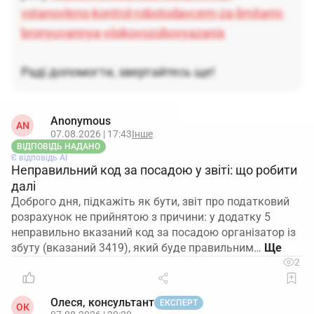
vstanovleno-kontrol-robotodavcem-za-limitami-
bronyuvannya-viiskovozobovyazanix
Раді допомогти, звертайтесь ще!
Anonymous
AN
07.08.2026 | 17:43
Інше
ВІДПОВІДЬ НАДАНО
Є відповідь АІ
Неправильний код за посадою у звіті: що робити
далі
Доброго дня, підкажіть як бути, звіт про податковий
розрахунок не прийнятою з причини: у додатку 5
неправильно вказаний код за посадою організатор із
збуту (вказаний 3419), який буде правильним…
2
Олеся, консультант
ЕКСПЕРТ
ОК