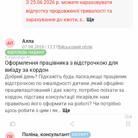
З 25.06.2026 р. можете нараховувати
відпустку продовженої тривалості та
зарахування до квоти, з…
Ще
Алла
АЛ
07.08.2026 | 12:27
Військовий облік
ВІДПОВІДЬ НАДАНО
Є відповідь АІ
Оформлення працівника з відстрочкою для
виїзду за кордон
Добрий день? Підкажіть будь ласка,якщо працівник
відстрочкою по інвалідності дитини ,який офіційно
працевлаштований і дає квоту, потрібно поїхати за
кордон, підстава консультації лікарів,як нам
правильно його оформити на роботі? Чи потрібно
щось робити з цим і як…
4
Поліна, консультант
ЕКСПЕРТ
ПК