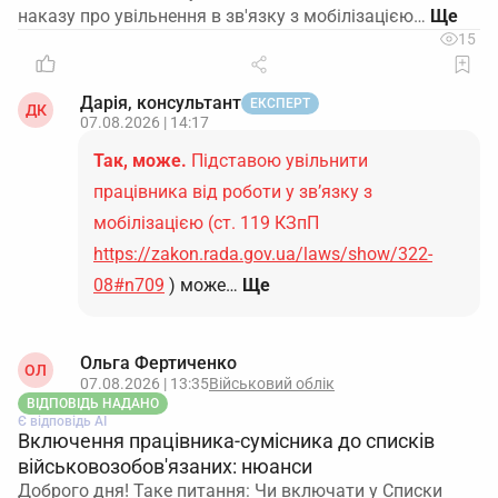
наказу про увільнення в зв'язку з мобілізацією…
15
Дарія, консультант
ЕКСПЕРТ
ДК
07.08.2026 | 14:17
Так, може.
Підставою увільнити
працівника від роботи у зв’язку з
мобілізацією (ст. 119 КЗпП
https://zakon.rada.gov.ua/laws/show/322-
08#n709
) може…
Ще
Ольга Фертиченко
ОЛ
07.08.2026 | 13:35
Військовий облік
ВІДПОВІДЬ НАДАНО
Є відповідь АІ
Включення працівника-сумісника до списків
військовозобов'язаних: нюанси
Доброго дня! Таке питання: Чи включати у Списки