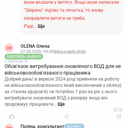
вони вказали у витягу. Якщо вони написали
"Звірено" підпис та печатка, то знову
направляти витяги не треба.
Раді…
Ще
OLENA Олена
ОO
07.08.2026 | 09:36
Військовий облік
ВІДПОВІДЬ НАДАНО
Є відповідь АІ
Обов'язок витребування оновленого ВОД для не
військовозобов'язаного працівника
Добрий день! в вересні 2024 році прийняли на роботу
не військовозобов'язаного який виключений з обліку(
за станом здоров'я) чи потрібно 1 раз на рік у нього
витребувати оновлений ВОД з резерву якщо він
продовжує працювати…
10
Поліна, консультант
ЕКСПЕРТ