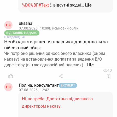
%D0%BF#Text
), відсутні жодні…
Ще
oksana
OK
07.08.2026 | 10:09
Військовий облік
ВІДПОВІДЬ НАДАНО
Є відповідь АІ
Необхідність рішення власника для доплати за
військовий облік
Чи потрібно рішення одноосібного власника (окрім
наказу) на встановлення доплати за ведення В/О
директору (він же одноосібний власник)…
10
Поліна, консультант
ЕКСПЕРТ
ПК
07.08.2026 | 12:42
Ні, не треба. Достатньо підписаного
директором наказу.