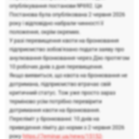
опублікування постанови №692. Ця
Постанова була опублікована 2 червня 2026
року і відповідно набрали чинності її
положення, окрім окремих.
У разі перевищення квоти на бронювання
підприємство зобов'язано подати заяву про
анулювання бронювання через Дію протягом
10 робочих днів з дня перевищення.
Якщо виявиться, що квота на бронювання не
дотримана, підприємство втрачає свій
критичний статус. Тож уже просто зараз
терміново усім потрібно перевірити
дотримання квоти на бронювання.
Переліміт у бронюванні: 10 днів на
приведення ліміту до норми з 2 червня 2026
року
https://7eminar.ua/news/15152-