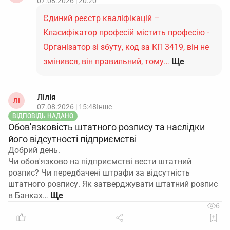
07.08.2026 | 20:20
Єдиний реєстр кваліфікацій –
Класифікатор професій містить професію -
Організатор зі збуту, код за КП 3419, він не
змінився, він правильний, тому…
Ще
Лілія
ЛІ
07.08.2026 | 15:48
Інше
ВІДПОВІДЬ НАДАНО
Обов'язковість штатного розпису та наслідки
його відсутності підприємстві
Добрий день.
Чи обов'язково на підприємстві вести штатний
розпис? Чи передбачені штрафи за відсутність
штатного розпису. Як затверджувати штатний розпис
в Банках…
6