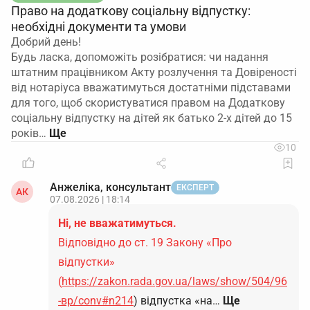
Право на додаткову соціальну відпустку:
необхідні документи та умови
Добрий день!
Будь ласка, допоможіть розібратися: чи надання
штатним працівником Акту розлучення та Довіреності
від нотаріуса вважатимуться достатніми підставами
для того, щоб скористуватися правом на Додаткову
соціальну відпустку на дітей як батько 2-х дітей до 15
років…
10
Анжеліка, консультант
ЕКСПЕРТ
АК
07.08.2026 | 18:14
Ні, не вважатимуться.
Відповідно до ст. 19 Закону «Про
відпустки»
(
https://zakon.rada.gov.ua/laws/show/504/96
-вр/conv#n214
) відпустка «на…
Ще