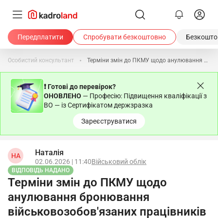
Передплатити
Спробувати безкоштовно
Безкоштов
Особистий консультант
Терміни змін до ПКМУ щодо анулювання бронювання військовозобов'язаних працівників
❗ Готові до перевірок?
ОНОВЛЕНО
— Професію: Підвищення кваліфікації з
ВО — із Сертифікатом держзразка
Зареєструватися
Наталія
НА
02.06.2026 | 11:40
Військовий облік
ВІДПОВІДЬ НАДАНО
Терміни змін до ПКМУ щодо
анулювання бронювання
військовозобов'язаних працівників