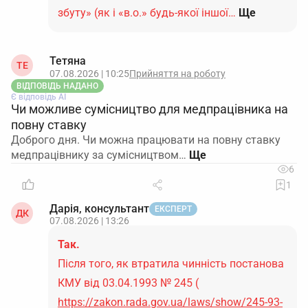
збуту» (як і «в.о.» будь-якої іншої…
Ще
Тетяна
ТЕ
07.08.2026 | 10:25
Прийняття на роботу
ВІДПОВІДЬ НАДАНО
Є відповідь АІ
Чи можливе сумісництво для медпрацівника на
повну ставку
Доброго дня. Чи можна працювати на повну ставку
медпрацівнику за сумісництвом…
6
1
Дарія, консультант
ЕКСПЕРТ
ДК
07.08.2026 | 13:26
Так.
Після того, як втратила чинність постанова
КМУ від 03.04.1993 № 245 (
https://zakon.rada.gov.ua/laws/show/245-93-