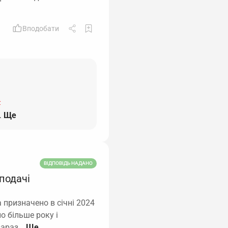
Вподобати
-
…
Ще
ВІДПОВІДЬ НАДАНО
 подачі
 призначено в січні 2024
о більше року і
 зараз…