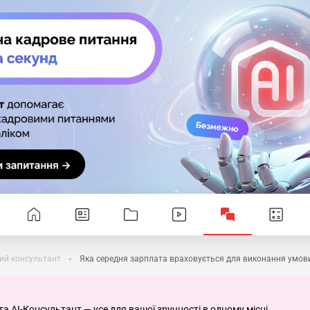
ий консультант
Яка середня зарплата враховується для виконання умов
та AI-Консультант — усе для вашої зручності в одному місці