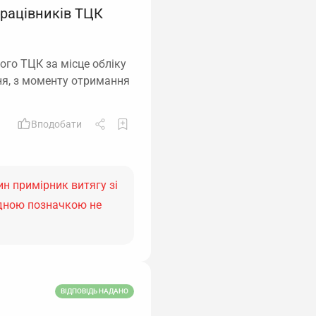
працівників ТЦК
ого ТЦК за місце обліку
ня, з моменту отримання
Вподобати
н примірник витягу зі
ідною позначкою не
ВІДПОВІДЬ НАДАНО