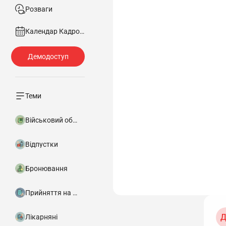
Розваги
Календар Кадровика
Теми
Військовий облік
Відпустки
Бронювання
Прийняття на роботу
Д
Лікарняні