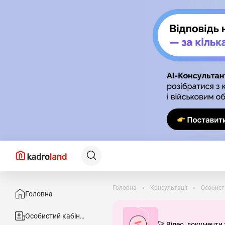
Головна
Консультації
Особист
Головна
Особистий кабінет
🚀 Відео, документи 