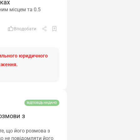
вках
ним місцем та 0.5
Вподобати
вильного юридичного
аження.
ВІДПОВІДЬ НАДАНО
озмови з
те, що його розмова з
що не повідомляти його