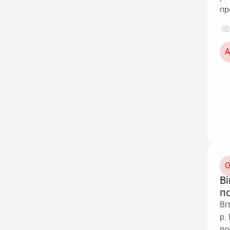
пр
А
О
Ві
п
Ві
р.
по