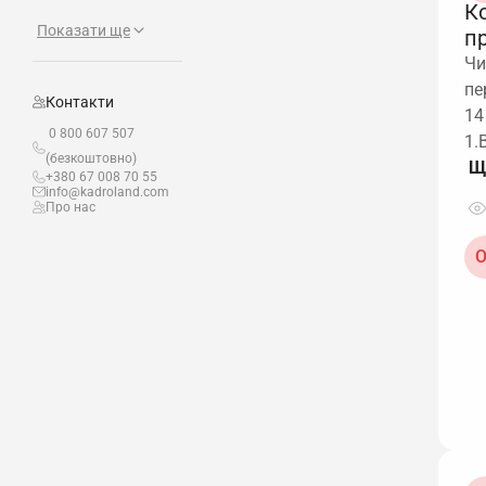
К
Показати ще
п
Чи
пе
Контакти
14
0 800 607 507
1.
(безкоштовно)
+380 67 008 70 55
info@kadroland.com
Про нас
О