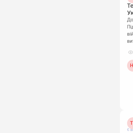
Т
У
До
Пі
ві
ви
Н
Т
Є в