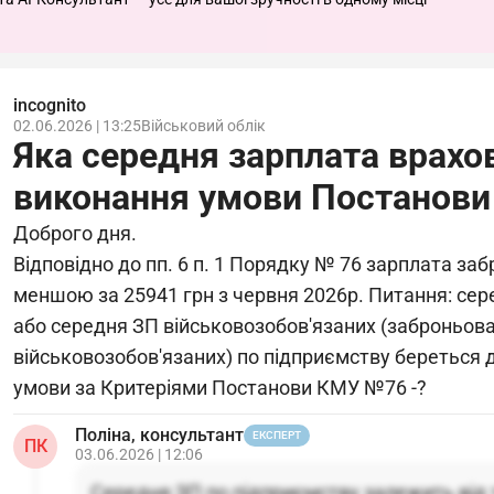
incognito
02.06.2026 | 13:25
Військовий облік
Яка середня зарплата врахо
виконання умови Постанови
Доброго дня.
Відповідно до пп. 6 п. 1 Порядку № 76 зарплата за
меншою за 25941 грн з червня 2026р. Питання: сер
або середня ЗП військовозобов'язаних (заброньова
військовозобов'язаних) по підприємству береться 
умови за Критеріями Постанови КМУ №76 -?
Поліна, консультант
ЕКСПЕРТ
ПК
03.06.2026 | 12:06
Середня ЗП по підприємству залежить від т