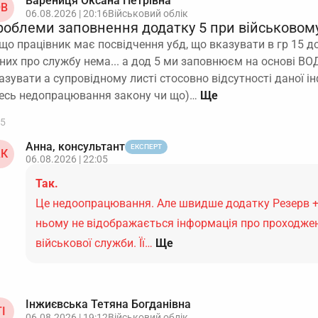
Варениця Оксана Петрівна
В
06.08.2026 | 20:16
Військовий облік
роблеми заповнення додатку 5 при військовому
що працівник має посвідчення убд, що вказувати в гр 15 до
них про службу нема... а дод 5 ми заповнюєм на основі ВОД 
азувати а супровідному листі стосовно відсутності даної і
есь недопрацювання закону чи що)…
5
Анна, консультант
ЕКСПЕРТ
К
06.08.2026 | 22:05
Так.
Це недоопрацювання. Але швидше додатку Резерв +
ньому не відображається інформація про проходже
військової служби. Її…
Ще
Інжиєвська Тетяна Богданівна
І
06.08.2026 | 19:12
Військовий облік