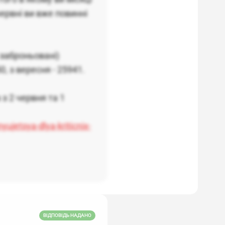
червні ви вже повинні
 заброньовані)
, з вересня - 25941.
з 2 червня та 1
jetsya-dlya-kriticnix-
ВІДПОВІДЬ НАДАНО