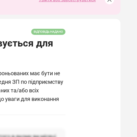
ВІДПОВІДЬ НАДАНО
вується для
броньованих має бути не
едня ЗП по підприємству
них та/або всіх
до уваги для виконання
ого в якому ви місяці