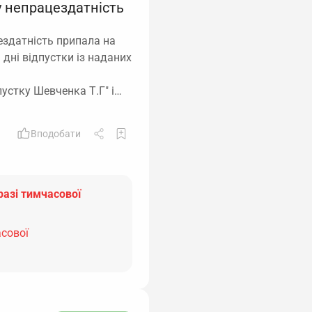
у непрацездатність
здатність припала на
 дні відпустки із наданих
пустку Шевченка Т.Г" і…
Вподобати
разі тимчасової
асової