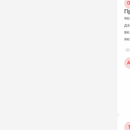
О
П
як
да
вк
як
А
Т