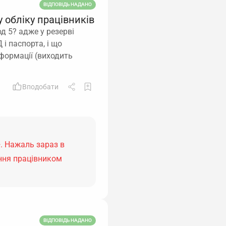
ВІДПОВІДЬ НАДАНО
 обліку працівників
д 5? адже у резерві
і паспорта, і що
нформації (виходить
Вподобати
. Нажаль зараз в
ння працівником
ВІДПОВІДЬ НАДАНО