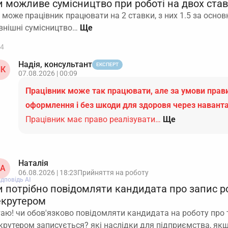
и можливе сумісництво при роботі на двох ста
 може працівник працювати на 2 ставки, з них 1.5 за основ
внішні сумісництво…
4
Надія, консультант
ЕКСПЕРТ
К
07.08.2026 | 00:09
Працівник може так працювати, але за умови пра
оформлення і без шкоди для здоровя через навант
Працівник має право реалізувати…
Ще
Наталія
А
06.08.2026 | 18:23
Прийняття на роботу
ідповідь АІ
и потрібно повідомляти кандидата про запис р
екрутером
таю! чи обов'язково повідомляти кандидата на роботу про 
крутером записується? які наслідки для підприємства, як