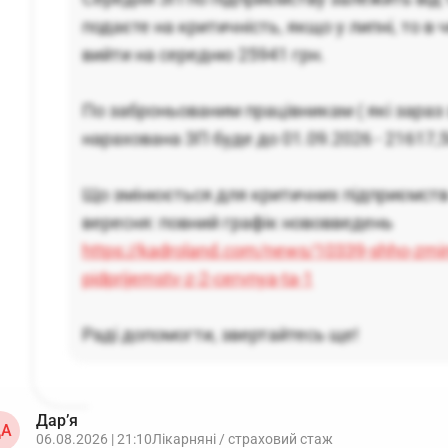
подаєте на критичність, якщо у липні, то в 
вийти на середню 25941 грн.
По заброньованим працівникам ( які зараз
нарахована ЗП буде до 01.09.2026 - 21617,50
Що змінюється для критичних підприємств 
вересня: повний графік нововведень
https://kadroland.com/news/10339-shho-zminyu
pidprijemstv-z-2-cervnya-ta-1
Раді допомогти, звертайтесь ще!
Дар’я
А
06.08.2026 | 21:10
Лікарняні / страховий стаж