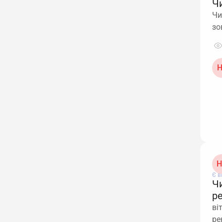
Ч
Чи
зо
Н
Н
Є в
Ч
р
ві
ре