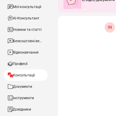
Мої консультації
АІ-Консультант
IN
Новини та статті
Безкоштовні вебінари
Відеонавчання
Професії
Консультації
Документи
Інструменти
Довідники