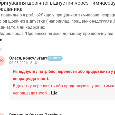
оригування щорічної відпустки через тимчасов
рацівника
 правильно я роблю?Якщо у працівника тимчасова непраце
ріод щорічної відпустки ( наприклад, працівник недогуляв 3
 днів),то я як кадровик:
Видаю наказ "Про внесення змін до наказу про щорічну від
5
Олеся, консультант
ЕКСПЕРТ
К
06.08.2026 | 21:31
Ні, відпустку потрібно перенести або продовжити у 
непрацездатності.
Відпустку переносять або продовжують у разі тимч
непрацездатності…
Ще