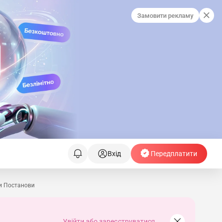
Замовити рекламу
Вхід
Передплатити
и Постанови
Увійти або зареєструватися