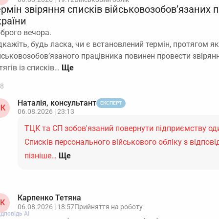
ермін звіряння списків військовозобов’язаних 
країни
брого вечора.
дкажіть, будь ласка, чи є встановлений термін, протягом як
йськовозобов’язаного працівника повинен провести звірян
тягів із списків…
8
Наталія, консультант
ЕКСПЕРТ
К
06.08.2026 | 23:13
ТЦК та СП зобов'язаний повернути підприємству оди
Списків персонального військового обліку з відпов
пізніше…
Ще
Карпенко Тетяна
К
06.08.2026 | 18:57
Прийняття на роботу
ідповідь АІ