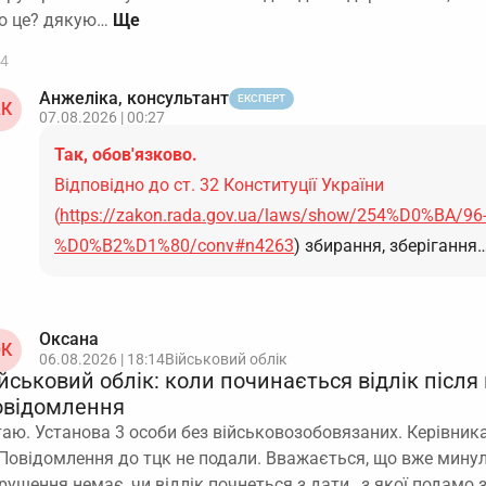
о це? дякую…
4
Анжеліка, консультант
ЕКСПЕРТ
К
07.08.2026 | 00:27
Так, обов'язково.
Відповідно до ст. 32 Конституції України
(
https://zakon.rada.gov.ua/laws/show/254%D0%BA/96
%D0%B2%D1%80/conv#n4263
) збирання, зберігання
Оксана
К
06.08.2026 | 18:14
Військовий облік
йськовий облік: коли починається відлік після
овідомлення
таю. Установа 3 особи без військовозобовязаних. Керівника
 Повідомлення до тцк не подали. Вважається, що вже минул
рушення немає, чи відлік почнеться з дати , з якої подамо