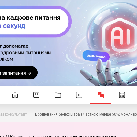
ий консультант
Бронювання бенефіціара з часткою менше 50%: можливо
та AI-Консультант — усе для вашої зручності в одному місці