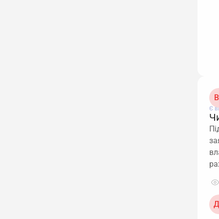
В
Є в
Ч
Пі
за
вл
ра
Д