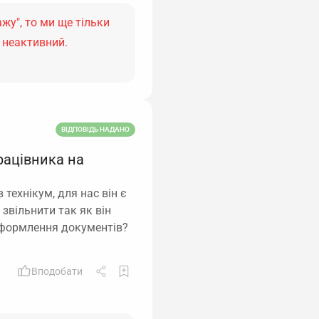
жу", то ми ще тільки
 неактивний.
ВІДПОВІДЬ НАДАНО
рацівника на
 технікум, для нас він є
звільнити так як він
 оформлення документів?
Вподобати