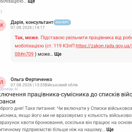
білізацією…
7
Дарія, консультант
ЕКСПЕРТ
К
07.08.2026 | 14:17
Так, може.
Підставою увільнити працівника від робо
мобілізацією (ст. 119 КЗпП
https://zakon.rada.gov.ua
08#n709
) може…
Ще
Ольга Фертиченко
Л
07.08.2026 | 13:35
Військовий облік
ідповідь АІ
ключення працівника-сумісника до списків вій
юанси
брого дня! Таке питання: Чи включати у Списки військовоз
місника, якщо його ми не враховуємо у кількість військов
зрахунок квоти бронювання, оскільки він працює на основ
итичному підприємстві більше ніж на нашому…