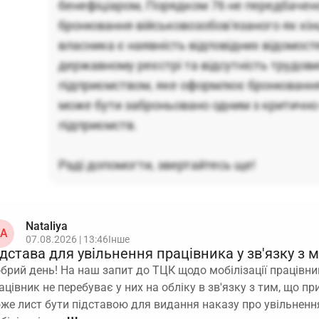
бенефіціаром, Порядком 76 не передбаче
бронювання військовозобов'язаного як кін
власника є наявність відповідних відомост
державному реєстрі та відсутність трудови
підприємством, яке оформлює бронювання
може бути заброньовано одним з критичн
підприємств.
Раді допомогти, звертайтесь ще!
Nataliya
A
07.08.2026 | 13:46
Інше
дстава для увільнення працівника у зв'язку з 
брий день! На наш запит до ТЦК щодо мобілізації працівн
ацівник не перебуває у них на обліку в зв'язку з тим, що п
же лист бути підставою для видання наказу про увільнення