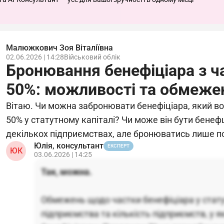
Малюжкович Зоя Віталіївна
02.06.2026 | 14:28
Військовий облік
Бронювання бенефіціара з 
50%: можливості та обмеже
Вітаю. Чи можна забронювати бенефіціара, який в
50% у статутному капіталі? Чи може він бути бене
декількох підприємствах, але бронюватись лише п
Юлія, консультант
ЕКСПЕРТ
ЮК
03.06.2026 | 14:25
Так, можна.
Обмежень щодо частки бенефіціара у стату
підприємства та кількість підприємств, у я