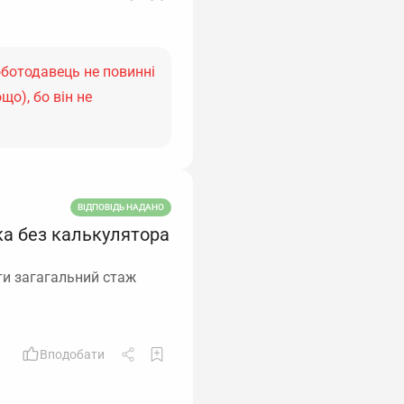
роботодавець не повинні
що), бо він не
ВІДПОВІДЬ НАДАНО
ка без калькулятора
ти загагальний стаж
Вподобати