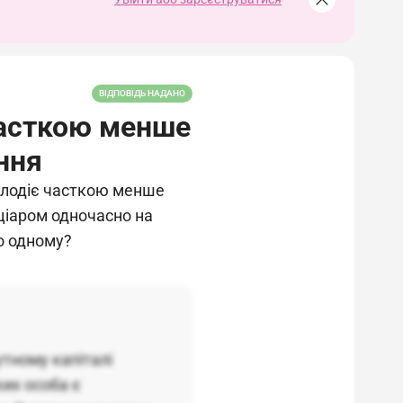
ВІДПОВІДЬ НАДАНО
часткою менше
ння
олодіє часткою менше
фціаром одночасно на
о одному?
тному капіталі
ких особа є