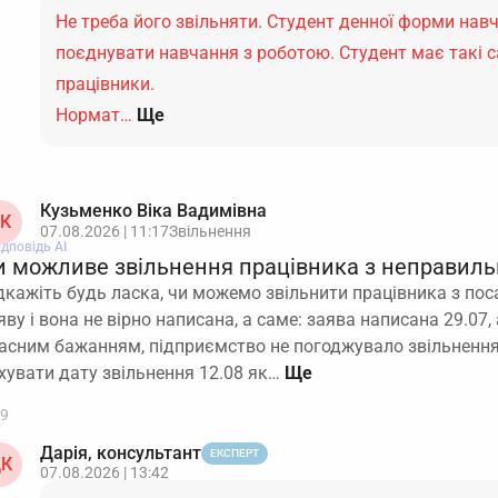
Не треба його звільняти. Студент денної форми нав
поєднувати навчання з роботою. Студент має такі сам
працівники.
Нормат…
Ще
Кузьменко Віка Вадимівна
К
07.08.2026 | 11:17
Звільнення
ідповідь АІ
и можливе звільнення працівника з неправил
дкажіть будь ласка, чи можемо звільнити працівника з пос
яву і вона не вірно написана, а саме: заява написана 29.07, 
асним бажанням, підприємство не погоджувало звільнення
хувати дату звільнення 12.08 як…
9
Дарія, консультант
ЕКСПЕРТ
К
07.08.2026 | 13:42