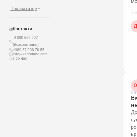
мо
Показати ще
Д
Контакти
0 800 607 507
(безкоштовно)
+380 67 008 70 55
info@kadroland.com
Про нас
О
Є в
В
н
До
су
ро
кр