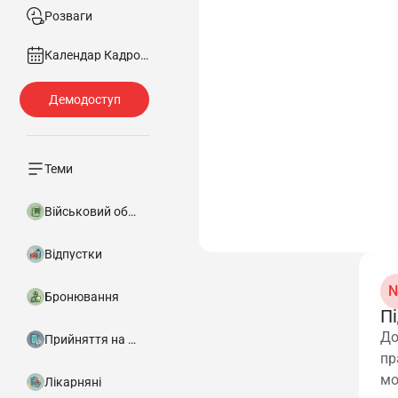
Розваги
Календар Кадровика
Теми
Військовий облік
Відпустки
N
Бронювання
Пі
До
Прийняття на роботу
пр
мо
Лікарняні