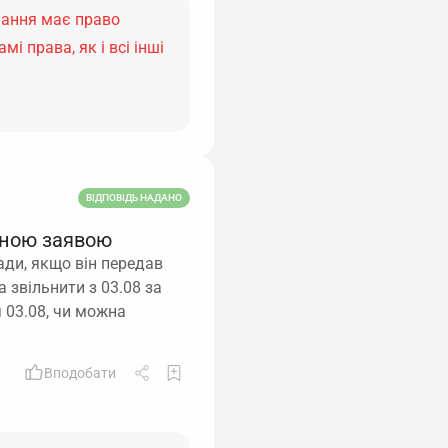
чання має право
і права, як і всі інші
ВІДПОВІДЬ НАДАНО
ьною заявою
ади, якщо він передав
а звільнити з 03.08 за
 03.08, чи можна
Вподобати