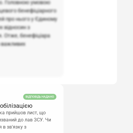
но. Головною умовою
цевого бенефіціарного
ей про нього у Єдиному
х відносин з
. Отже, бенефіціара
о важливих
ВІДПОВІДЬ НАДАНО
мобілізацією
ика прийшов лист, що
ризваний до лав ЗСУ. Чи
 в зв'язку з