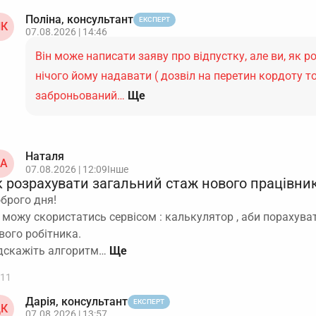
Поліна, консультант
ЕКСПЕРТ
К
07.08.2026 | 14:46
Він може написати заяву про відпустку, але ви, як 
нічого йому надавати ( дозвіл на перетин кордоту то
заброньований…
Ще
Наталя
А
07.08.2026 | 12:09
Інше
к розрахувати загальний стаж нового працівни
брого дня!
 можу скористатись сервісом : калькулятор , аби порахува
вого робітника.
дскажіть алгоритм…
11
Дарія, консультант
ЕКСПЕРТ
К
07.08.2026 | 13:57