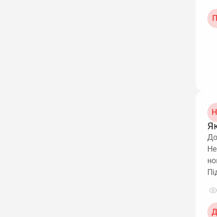
П
Н
Я
До
Не
но
Пі
Д