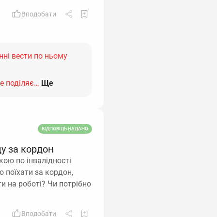
Вподобати
инні вести по ньому
не поділяє…
Ще
ВІДПОВІДЬ НАДАНО
у за кордон
кою по інвалідності
о поїхати за кордон,
и на роботі? Чи потрібно
Вподобати