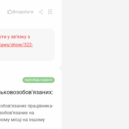
Вподобати
ти у зв’язку з
/laws/show/322-
ВІДПОВІДЬ НАДАНО
ськовозобов'язаних:
обов'язаних працівника-
озобов'язаних на
ному місці на іншому