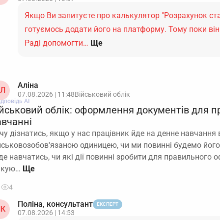
Якщо Ви запитуєте про калькулятор "Розрахунок ста
готуємось додати його на платформу. Тому поки він
Раді допомогти…
Ще
Аліна
Л
07.08.2026 | 11:48
Військовий облік
ідповідь АІ
ійськовий облік: оформлення документів для п
авчанні
чу дізнатись, якщо у нас працівник йде на денне навчання в
йськовозобов'язаною одиницею, чи ми повинні будемо його 
де навчатись, чи які дії повинні зробити для правильного
якую…
4
Поліна, консультант
ЕКСПЕРТ
К
07.08.2026 | 14:53