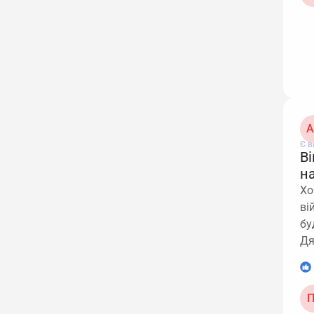
А
Є в
В
н
Хо
ві
бу
Д
1
П