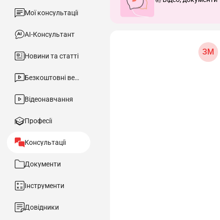
Мої консультації
АІ-Консультант
ЗМ
Новини та статті
Безкоштовні вебінари
Відеонавчання
Професії
Консультації
Документи
Інструменти
Довідники