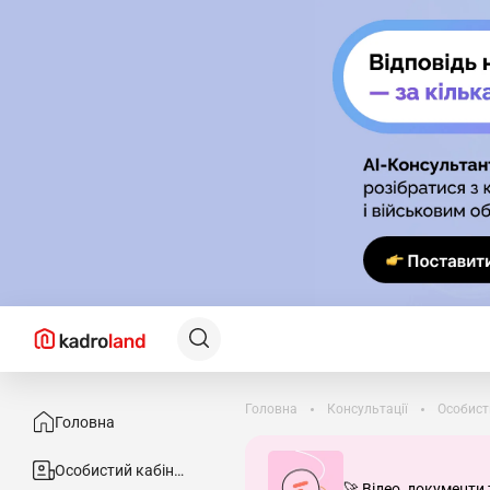
Головна
Консультації
Особист
Головна
Особистий кабінет
🚀 Відео, документи 