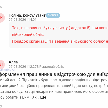
5
Поліна, консультант
ЕКСПЕРТ
К
07.08.2026 | 14:01
Так , він повинен бути у списку ( додаток 5) і ви пов
військовий облік.
Порядок організації та ведення військового обліку 
Алла
Л
07.08.2026 | 12:27
Військовий облік
ідповідь АІ
формлення працівника з відстрочкою для виїзд
брий день? Підкажіть будь ласка,якщо працівник відстроч
тини ,який офіційно працевлаштований і дає квоту, потрібн
дстава консультації лікарів,як нам правильно його оформит
сь робити з цим і як…
3