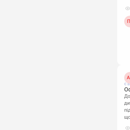
П
А
Є в
О
До
ди
пі
що