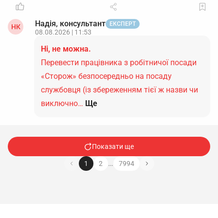
Надія, консультант
ЕКСПЕРТ
НК
08.08.2026 | 11:53
Ні, не можна.
Перевести працівника з робітничої посади
«Сторож» безпосередньо на посаду
службовця (із збереженням тієї ж назви чи
виключно…
Ще
Показати ще
…
1
2
7994