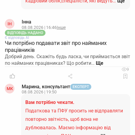
кадровий облік;спеціалісти, які ведуть…
Ще
Інна
ІН
08.08.2026 | 16:46
Інше
ВІДПОВІДЬ НАДАНО
Є відповідь АІ
Чи потрібно подавати звіт про найманих
працівників
Добрий день. Скажіть будь ласка, чи приймається звіт
по найманих працівниках? Що робити…
9
Марина, консультант
ЕКСПЕРТ
МК
08.08.2026 | 19:50
Вам потрібно чекати.
Податкова та ПФУ просить не відправляти
повторно звітність, щоб вона не
дублювалась. Маємо інформацію від