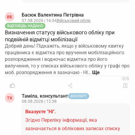
Басюк Валентина Петрівна
ВБ
07.08.2026 | 16:34
Військовий облік
ВІДПОВІДЬ НАДАНО
Визначення статусу військового обліку при
подвійній відмітці мобілізації
Добрий день! Підкажіть, якщо у військовому квитку
працівника є відмітка про вручення мобілізаційного
розпорядження і водночас відмітка про його
вилучення, то у списках військового обліку у графі про
моб. розпорядження я зазначаю - НІ…
5
Таміла, консультант
ЕКСПЕРТ
ТК
08.08.2026 | 12:38
Вказуєте "Ні".
Згідно Переліку інформації, яка
зазначається в облікових записах списку