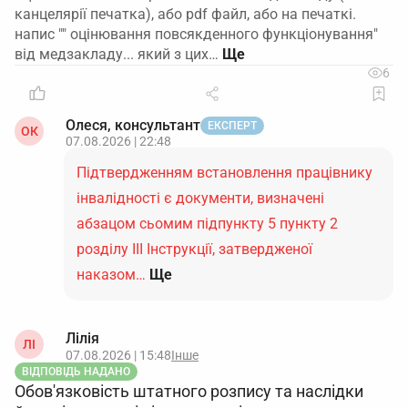
канцелярії печатка), або pdf файл, або на печаткі.
напис "" оцінювання повсякденного функціонування"
від медзакладу... який з цих…
6
Олеся, консультант
ЕКСПЕРТ
ОК
07.08.2026 | 22:48
Підтвердженням встановлення працівнику
інвалідності є документи, визначені
абзацом сьомим підпункту 5 пункту 2
розділу ІІІ Інструкції, затвердженої
наказом…
Ще
Лілія
ЛІ
07.08.2026 | 15:48
Інше
ВІДПОВІДЬ НАДАНО
Обов'язковість штатного розпису та наслідки