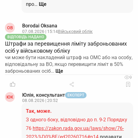
про…
Ще
Borodai Oksana
OB
07.08.2026 | 15:14
Військовий облік
ВІДПОВІДЬ НАДАНО
Штрафи за перевищення ліміту заброньованих
осіб у військовому обліку
чи може бути накладений штраф на ОМС або на особу,
відповідальну за ВО, якщо перевищити ліміт в 50%
заброньованих осіб…
9
Юлія, консультант
ЕКСПЕРТ
ЮК
08.08.2026 | 20:52
Так, може.
З одного боку, відповідно до п. 9-2 Порядку
76
https://zakon.rada.gov.ua/laws/show/76-
2023-%D0%BF/ed20260716#n14
подавати