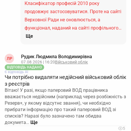
Класифікатор професій 2010 року
продовжує застосовуватися. Проте на сайті
Верховної Ради не оновлюється, а
функціонал, наданий на сайті профільного…
Ще
Рудик Людмила Володимирівна
ЛР
07.08.2026 | 16:20
Військовий облік
ВІДПОВІДЬ НАДАНО
Є відповідь АІ
Чи потрібно видаляти недійсний військовий облік
з реєстрів
Вітаю! У разі, якщо паперовий ВОД працівника
вважається недійсним (наприклад через розбіжність з
Резерв+, у якому відсутнє звання), чи необхідно
прибрати інформацію про такий паперовий ВОД зі
списків? Наразі було зазначено там обидва
докумета…
5