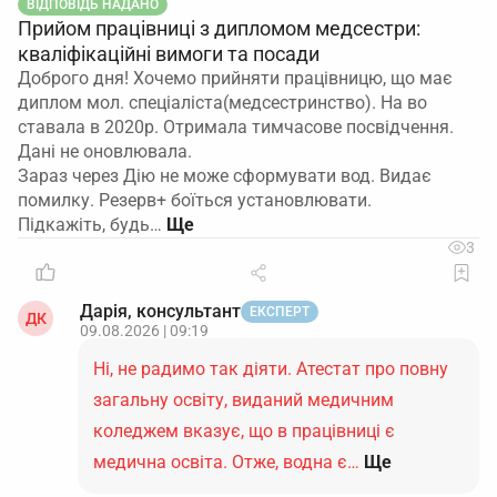
ВІДПОВІДЬ НАДАНО
Прийом працівниці з дипломом медсестри:
кваліфікаційні вимоги та посади
Доброго дня! Хочемо прийняти працівницю, що має
диплом мол. спеціаліста(медсестринство). На во
ставала в 2020р. Отримала тимчасове посвідчення.
Дані не оновлювала.
Зараз через Дію не може сформувати вод. Видає
помилку. Резерв+ боїться установлювати.
Підкажіть, будь…
3
Дарія, консультант
ЕКСПЕРТ
ДК
09.08.2026 | 09:19
Ні, не радимо так діяти. Атестат про повну
загальну освіту, виданий медичним
коледжем вказує, що в працівниці є
медична освіта. Отже, водна є…
Ще