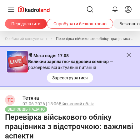
Передплатити
Спробувати безкоштовно
Безкоштов
Особистий консультант
Перевірка військового обліку працівника з відстрочкою: важливі аспекти
🎥 Мега подія 17.08
Великий зарплатно-кадровий семінар
—
розберемо всі актуальні питання
Зареєструватися
Тетяна
ТЕ
02.06.2026 | 15:06
Військовий облік
ВІДПОВІДЬ НАДАНО
Перевірка військового обліку
працівника з відстрочкою: важливі
аспекти