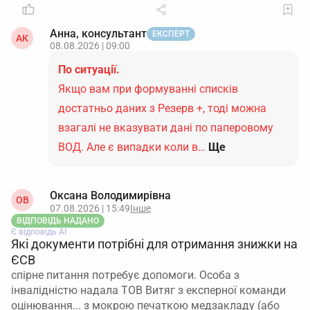
Анна, консультант
ЕКСПЕРТ
АК
08.08.2026 | 09:00
По ситуації.
Якщо вам при формуванні списків
достатньо даних з Резерв +, тоді можна
взагалі не вказувати дані по паперовому
ВОД. Але є випадки коли в…
Ще
Оксана Володимирівна
ОВ
07.08.2026 | 15:49
Інше
ВІДПОВІДЬ НАДАНО
Є відповідь АІ
Які документи потрібні для отримання знижки на
ЄСВ
спірне питання потребує допомоги. Особа з
інвалідністю надала ТОВ Витяг з експерної команди
оцінювання... з мокрою печаткою медзакладу (або