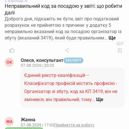
Є відповідь АІ
Неправильний код за посадою у звіті: що робити
далі
Доброго дня, підкажіть як бути, звіт про податковий
розрахунок не прийнятою з причини: у додатку 5
неправильно вказаний код за посадою організатор із
збуту (вказаний 3419), який буде правильним…
7
Олеся, консультант
ЕКСПЕРТ
ОК
07.08.2026 | 20:20
Єдиний реєстр кваліфікацій –
Класифікатор професій містить професію -
Організатор зі збуту, код за КП 3419, він не
змінився, він правильний, тому…
Ще
Жанна
ЖА
07.08.2026 | 17:03
Прийняття на роботу