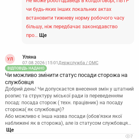
Не може роботодавець в колдоговорі, ПВТР
чи будь-яких інших локальних актах
встановити тижневу норму робочого часу
більшу, ніж передбачає законодавство
про…
Ще
Уляна
УЛ
07.08.2026 | 15:01
Держслужба / ОМС
ВІДПОВІДЬ НАДАНО
Чи можливо змінити статус посади сторожа на
службовця
Добрий день! Чи допускаєтся внесення змін у штатний
розпис та структуру міської ради із переведенням
посад: посада сторож ( техн. працівник) на посаду
сторожа( як службовця)?
Або можливо є інша назва посади (обов'язки якої
наближені як в сторожа), але із статусом службовця…
7