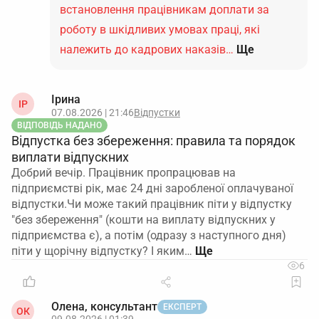
встановлення працівникам доплати за
роботу в шкідливих умовах праці, які
належить до кадрових наказів…
Ще
Ірина
ІР
07.08.2026 | 21:46
Відпустки
ВІДПОВІДЬ НАДАНО
Відпустка без збереження: правила та порядок
виплати відпускних
Добрий вечір. Працівник пропрацював на
підприємстві рік, має 24 дні заробленої оплачуваної
відпустки.Чи може такий працівник піти у відпустку
"без збереження" (кошти на виплату відпускних у
підприємства є), а потім (одразу з наступного дня)
піти у щорічну відпустку? І яким…
6
Олена, консультант
ЕКСПЕРТ
ОК