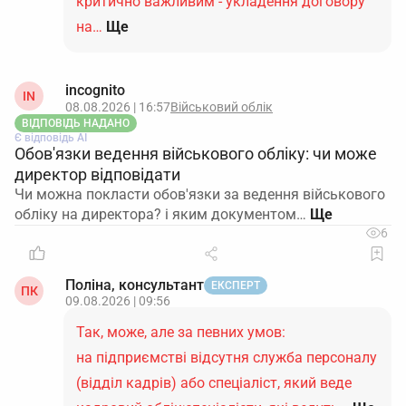
критично важливим - укладення договору
на…
Ще
incognito
IN
08.08.2026 | 16:57
Військовий облік
ВІДПОВІДЬ НАДАНО
Є відповідь АІ
Обов'язки ведення військового обліку: чи може
директор відповідати
Чи можна покласти обов'язки за ведення військового
обліку на директора? і яким документом…
6
Поліна, консультант
ЕКСПЕРТ
ПК
09.08.2026 | 09:56
Так, може, але за певних умов:
на підприємстві відсутня служба персоналу
(відділ кадрів) або спеціаліст, який веде