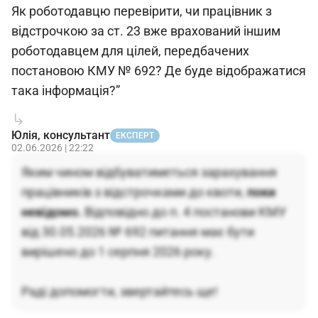
Як роботодавцю перевірити, чи працівник з
відстрочкою за ст. 23 вже врахований іншим
роботодавцем для цілей, передбачених
постановою КМУ № 692? Де буде відображатися
така інформація?”
Юлія, консультант
ЕКСПЕРТ
02.06.2026 | 22:22
Яким чином відбуватиметься зарахування
працівників з відстрочками до квоти,
поки
невідомо.
Відповідно до п. 4 постанови КМУ
від 30.05.2026 № 692 питання має бути
вирішено до 1 серпня 2026 року.
Раді допомогти, звертайтесь ще!