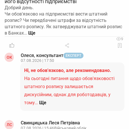
його відсутності підприємстві
Добрий день.
Чи обов'язково на підприємстві вести штатний
розпис? Чи передбачені штрафи за відсутність
штатного розпису. Як затверджувати штатний розпис
в Банках…
9
Олеся, консультант
ЕКСПЕРТ
ОК
07.08.2026 | 17:50
Ні, не обов'язково, але рекомендовано.
На сьогодні питання щодо обов'язковості
штатного розпису залишається
дискусійним, однак для роботодавців, у
тому…
Ще
Свинцицька Леся Петрівна
ЛС
07.08.2026 | 15:46
Військовий облік