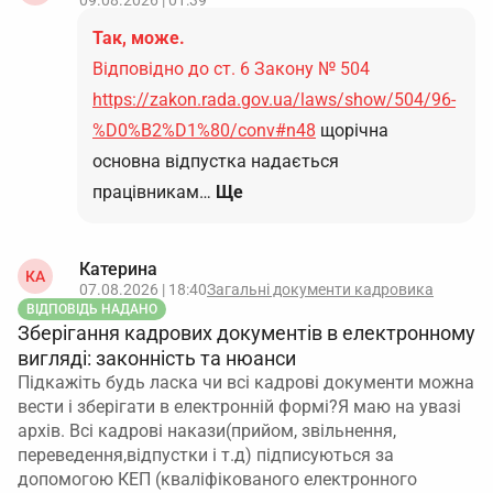
09.08.2026 | 01:39
Так, може.
Відповідно до ст. 6 Закону № 504
https://zakon.rada.gov.ua/laws/show/504/96-
%D0%B2%D1%80/conv#n48
щорічна
основна відпустка надається
працівникам…
Ще
Катерина
КА
07.08.2026 | 18:40
Загальні документи кадровика
ВІДПОВІДЬ НАДАНО
Зберігання кадрових документів в електронному
вигляді: законність та нюанси
Підкажіть будь ласка чи всі кадрові документи можна
вести і зберігати в електронній формі?Я маю на увазі
архів. Всі кадрові накази(прийом, звільнення,
переведення,відпустки і т.д) підписуються за
допомогою КЕП (кваліфікованого електронного