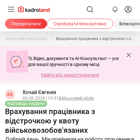
Передплатити
Спробувати безкоштовно
Безкоштов
Особистий консультант
Врахування працівника з відстрочкою у квоту військовозобов'язаних
🚀 Відео, документи та AI-Консультант — усе
для вашої зручності в одному місці
Увійти або зареєструватися
Хочай Євгенія
ЄХ
03.06.2026 | 10:31
Військовий облік
ВІДПОВІДЬ НАДАНО
Врахування працівника з
відстрочкою у квоту
військовозобов'язаних
Добрий день. Ми прийняли на роботу працівника