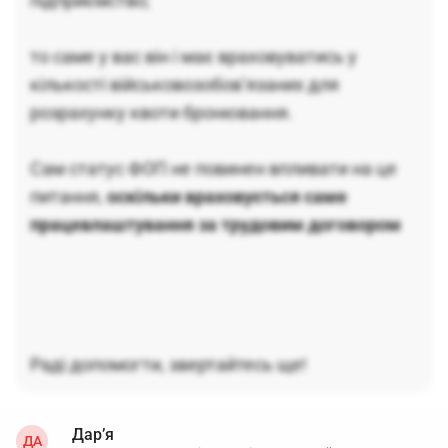
підприємство;
то саме у вас він і має враховуватись у
кількості військовозобов’язаних для
розрахунку квоти бронювання.
Сам статус ФОП не повинен впливати на це
питання,
оскільки враховується саме
працевлаштування за трудовим договором
Раді допомогти, звертайтесь ще!
Дар’я
ДА