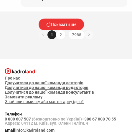
Показати ще
…
1
2
7988
Про нас
Долучитися до нашої команди лекторів
Долучитися до нашої команди редакторів
Долучитися до нашої команди консультантів
Замовити рекламу
Знайшли помилку або маєте гарну ідею?
Телефон
0 800 607 507
(безкоштовно по Україні)
+380 67 008 70 55
Адреса: 04112 м. Київ, вул. Олени Теліги, 4
Email
info@kadroland.com