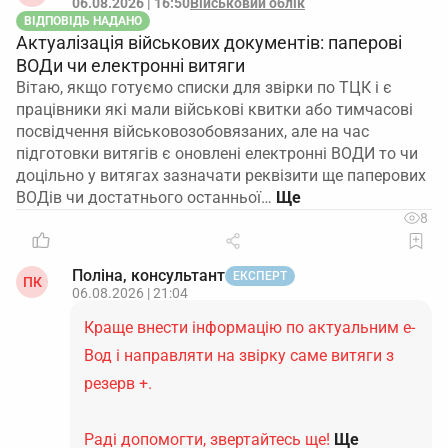
06.08.2026 | 16:50
Військовий облік
ВІДПОВІДЬ НАДАНО
Актуалізація військових документів: паперові
ВОДи чи електронні витяги
Вітаю, якщо готуємо списки для звірки по ТЦК і є
працівники які мали військові квитки або тимчасові
посвідчення військовозобовязаних, але на час
підготовки витягів є оновлені електронні ВОДИ то чи
доцільно у витягах зазначати реквізити ще паперових
ВОДів чи достатнього останньої…
8
Поліна, консультант
ЕКСПЕРТ
ПК
06.08.2026 | 21:04
Краще внести інформацію по актуальним е-
Вод і направляти на звірку саме витяги з
резерв +.
Раді допомогти, звертайтесь ще!
Ще