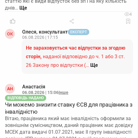
статтю які є види відпусток без зп і на яку кількість
днів…
4
Олеся, консультант
ЕКСПЕРТ
ОК
06.08.2026 | 17:15
Не зараховується час відпустки за згодою
сторін,
наданої відповідно до ч. 1 або 3 ст.
26 Закону про відпустки (…
Ще
Анастасія
АН
06.08.2026 | 15:06
Інше
ВІДПОВІДЬ НАДАНО
Чи можемо знизити ставку ЄСВ для працівника з
інвалідністю
Вітаю, працівника який має інвалідність оформили за
зовнішнім сумісництвом, даний працівник має довідку
МСЕК дата видачі 01.07.2021, має ІІ групу інвалідності