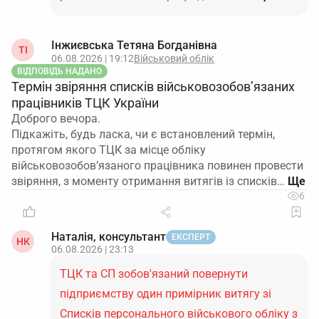
Інжиєвська Тетяна Богданівна
ТІ
06.08.2026 | 19:12
Військовий облік
ВІДПОВІДЬ НАДАНО
Термін звіряння списків військовозобов’язаних
працівників ТЦК України
Доброго вечора.
Підкажіть, будь ласка, чи є встановлений термін,
протягом якого ТЦК за місце обліку
військовозобов’язаного працівника повинен провести
звіряння, з моменту отримання витягів із списків…
6
Наталія, консультант
ЕКСПЕРТ
НК
06.08.2026 | 23:13
ТЦК та СП зобов'язаний повернути
підприємству один примірник витягу зі
Списків персонального військового обліку з