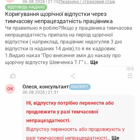
06.08.2026 | 21:10
Лікарняні / страховий стаж
ВІДПОВІДЬ НАДАНО
Коригування щорічної відпустки через
тимчасову непрацездатність працівника
Чи правильно я роблю?Якщо у працівника тимчасова
непрацездатність припала на період щорічної
відпустки ( наприклад, працівник недогуляв 3 дні
відпустки із наданих 14 днів),то я як кадровик:
1.Видаю наказ "Про внесення змін до наказу про
щорічну відпустку Шевченка Т.Г" і…
5
Олеся, консультант
ЕКСПЕРТ
ОК
06.08.2026 | 21:31
Ні, відпустку потрібно перенести або
продовжити у разі тимчасової
непрацездатності.
Відпустку переносять або продовжують у
разі тимчасової непрацездатності…
Ще