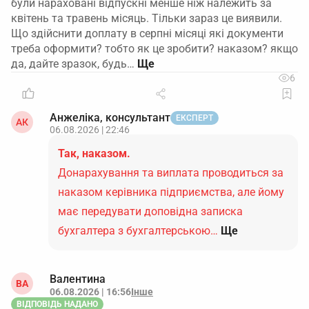
були нараховані відпускні менше ніж належить за
квітень та травень місяць. Тільки зараз це виявили.
Що здійснити доплату в серпні місяці які документи
треба оформити? тобто як це зробити? наказом? якщо
да, дайте зразок, будь…
6
Анжеліка, консультант
ЕКСПЕРТ
АК
06.08.2026 | 22:46
Так, наказом.
Донарахування та виплата проводиться за
наказом керівника підприємства, але йому
має передувати доповідна записка
бухгалтера з бухгалтерською…
Ще
Валентина
ВА
06.08.2026 | 16:56
Інше
ВІДПОВІДЬ НАДАНО