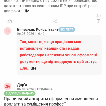
довічно, ІПР видана 01.07.2021 в якій прописано, що
дата контролю за виконанням ІПР при потребі раз на
два роки…
7
Вячеслав, Консультант
ЕКСПЕРТ
ВК
06.08.2026 | 16:46
Так, можете, якщо працівник має
встановлену інвалідність і надав
роботодавцю належним чином оформлені
документи, що підтверджують цей статус.
Для…
Ще
Дар’я
ДА
06.08.2026 | 15:04
Інше
ВІДПОВІДЬ НАДАНО
Правильний алгоритм оформлення зменшення
доплати за суміщення професії