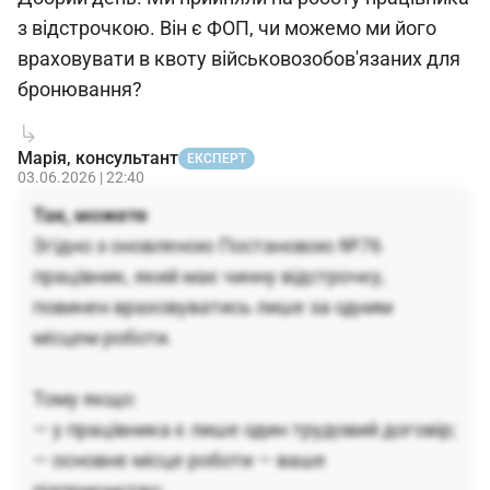
з відстрочкою. Він є ФОП, чи можемо ми його
враховувати в квоту військовозобов'язаних для
бронювання?
Марія, консультант
ЕКСПЕРТ
03.06.2026 | 22:40
Так, можете
Згідно з оновленою Постановою №76
працівник, який має чинну відстрочку,
повинен враховуватись лише за одним
місцем роботи.
Тому якщо:
— у працівника є лише один трудовий договір;
— основне місце роботи — ваше