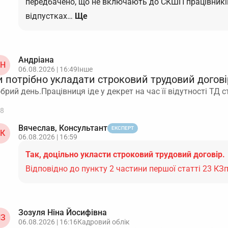
передбачено, що не включають до СКШП працівників
відпустках…
Ще
Андріана
Н
06.08.2026 | 16:49
Інше
 потрібно укладати строковий трудовий догові
брий день.Працівниця іде у декрет на час її відутності ТД
8
Вячеслав, Консультант
ЕКСПЕРТ
К
06.08.2026 | 16:59
Так, доцільно укласти строковий трудовий договір.
Відповідно до пункту 2 частини першої статті 23 КЗ
Зозуля Ніна Йосифівна
З
06.08.2026 | 16:16
Кадровий облік