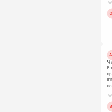
О
А
Ч
Ві
пр
ІП
по
В