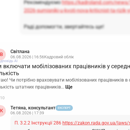
Рекомендуємо
https://kadroland.com/news
2026-sumisniki-u-kvoti-nova-kriticnist-ta-rizik-y
Раді допомогти, звертайтесь ще!
Світлана
В
06.08.2026 | 16:56
Кадровий облік
ідповідь АІ
и включати мобілізованих працівників у серед
лькість
таю! Чи потрібно враховувати мобілізованих працівників в
лькість штатних працівників…
10
Тетяна, консультант
ЕКСПЕРТ
К
06.08.2026 | 17:39
П. 3.2.2 Інструкції 286
https://zakon.rada.gov.ua/laws