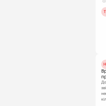
Т
Н
В
п
До
зв
не
кі