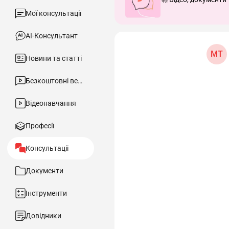
Мої консультації
АІ-Консультант
МТ
Новини та статті
Безкоштовні вебінари
Відеонавчання
Професії
Консультації
Документи
Інструменти
Довідники