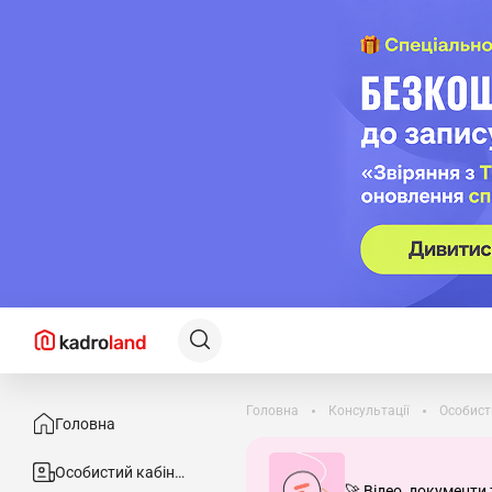
Головна
Консультації
Особист
Головна
Особистий кабінет
🚀 Відео, документи 