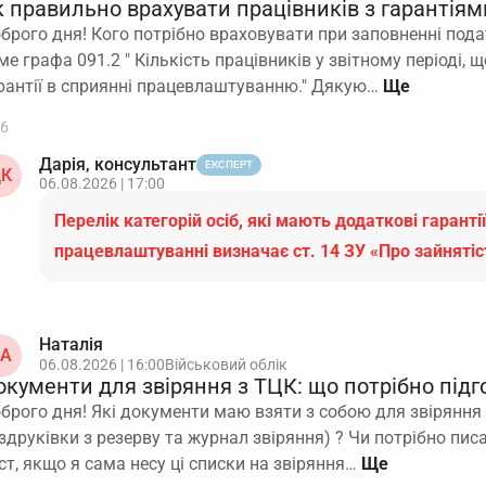
 правильно врахувати працівників з гарантіями
брого дня! Кого потрібно враховувати при заповненні пода
ме графа 091.2 " Кількість працівників у звітному періоді,
рантії в сприянні працевлаштуванню." Дякую…
6
Дарія, консультант
ЕКСПЕРТ
К
06.08.2026 | 17:00
Перелік категорій осіб, які мають додаткові гарантії
працевлаштуванні визначає ст. 14 ЗУ «Про зайняті
Наталія
А
06.08.2026 | 16:00
Військовий облік
окументи для звіряння з ТЦК: що потрібно підг
брого дня! Які документи маю взяти з собою для звіряння з
здруківки з резерву та журнал звіряння) ? Чи потрібно пи
ст, якщо я сама несу ці списки на звіряння…