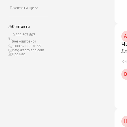
Показати ще
Контакти
0 800 607 507
А
(безкоштовно)
Чи
+380 67 008 70 55
info@kadroland.com
До
Про нас
В
Н