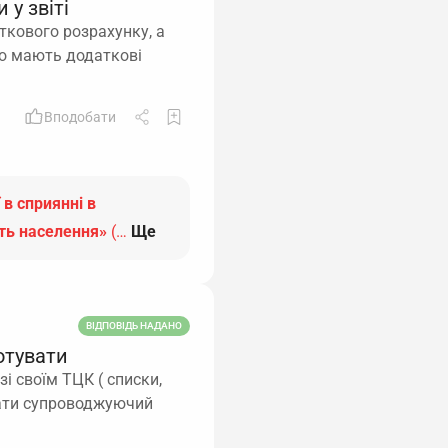
 у звіті
ткового розрахунку, а
 що мають додаткові
Вподобати
 в сприянні в
сть населення»
(…
Ще
ВІДПОВІДЬ НАДАНО
отувати
і своїм ТЦК ( списки,
сати супроводжуючий