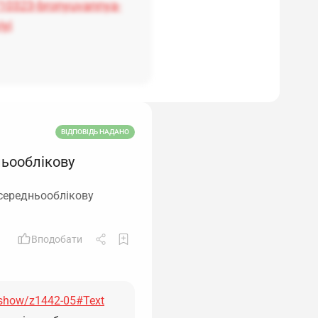
/10323-bronyuvannya-
iyi
ВІДПОВІДЬ НАДАНО
ньооблікову
 середньооблікову
Вподобати
/show/z1442-05#Text