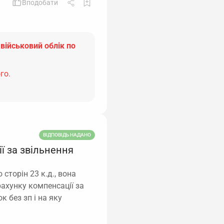
Вподобати
 військовий облік по
го.
ВІДПОВІДЬ НАДАНО
ї за звільнення
 сторін 23 к.д., вона
рахунку компенсації за
к без зп і на яку