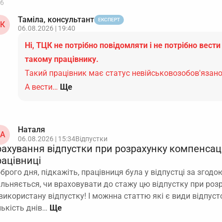
6
Таміла, консультант
ЕКСПЕРТ
К
06.08.2026 | 19:40
Ні, ТЦК не потрібно повідомляти і не потрібно вести
такому працівнику.
Такий працівник має статус невійськовозобов'язано
А вести…
Ще
Наталя
А
06.08.2026 | 15:34
Відпустки
рахування відпустки при розрахунку компенсаці
рацівниці
брого дня, підкажіть, працівниця була у відпустці за згодою
ільняється, чи враховувати до стажу цю відпустку при роз
використану відпустку! І можнна статтю які є види відпусто
лькість днів…