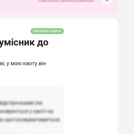
ВІДПОВІДЬ НАДАНО
умісник до
і, у мою квоту він
відстрочками (не
ховуються у квоті на
ма застосовуватиметься