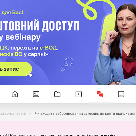
ий консультант
Чи входить заброньований сумісник до квоти підприємс
та AI-Консультант — усе для вашої зручності в одному місці