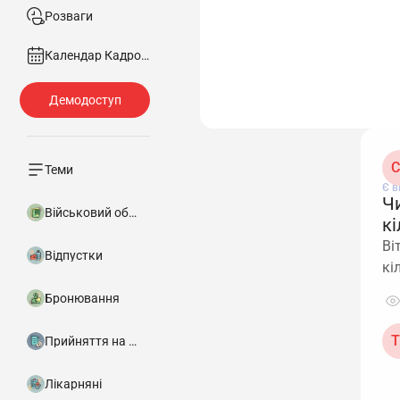
Розваги
Календар Кадровика
С
Теми
Є в
Ч
Військовий облік
кі
Ві
Відпустки
кі
Бронювання
Т
Прийняття на роботу
Лікарняні