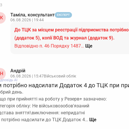
3
Таміла, консультант
ЕКСПЕРТ
К
06.08.2026 | 19:44
До ТЦК за місцем реєстрації підприємства потрібно
(додаток 5), копії ВОД та журнал (додаток 9).
Відповідно п. 46 Порядку 1487…
Ще
Андрій
Н
06.08.2026 | 15:47
Військовий облік
ідповідь АІ
и потрібно надсилати Додаток 4 до ТЦК при пр
брий день.
що при прийнятті на роботу у Резерв+ зазначено:
тегорія обліку: Не військовозобов'язаний
дстава зняття\виключення: непридатні
 потрібно надсилати до ТЦК Додаток 4…