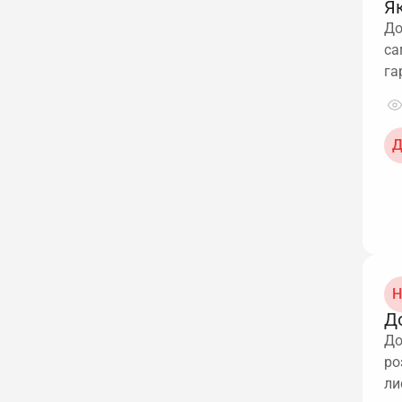
Як
До
са
га
Д
Н
Д
До
ро
ли