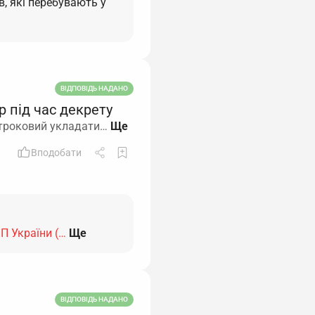
, які перебувають у
ВІДПОВІДЬ НАДАНО
р під час декрету
 строковий укладати…
Вподобати
пП України (…
Ще
ВІДПОВІДЬ НАДАНО