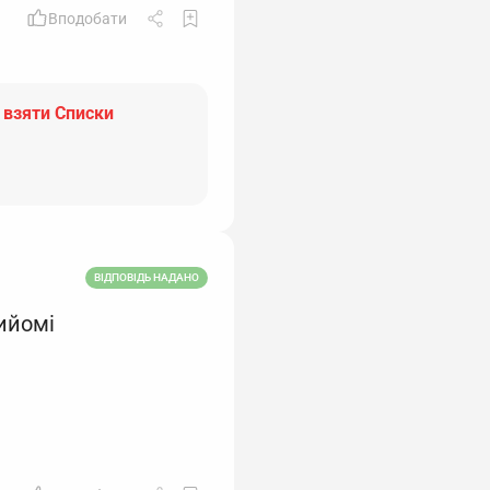
Вподобати
 взяти Списки
ВІДПОВІДЬ НАДАНО
ийомі