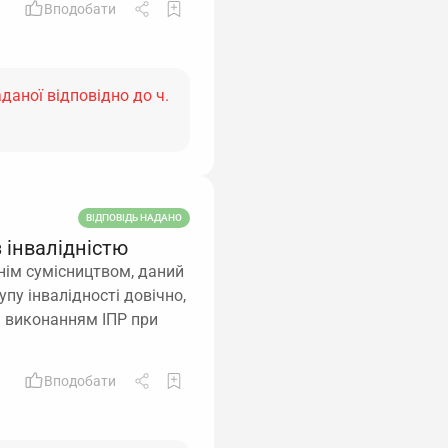
Вподобати
даної відповідно до ч.
ВІДПОВІДЬ НАДАНО
 інвалідністю
нім сумісництвом, даний
упу інвалідності довічно,
а виконанням ІПР при
Вподобати