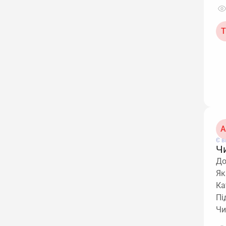
Т
А
Є в
Ч
До
Як
Ка
Пі
Чи