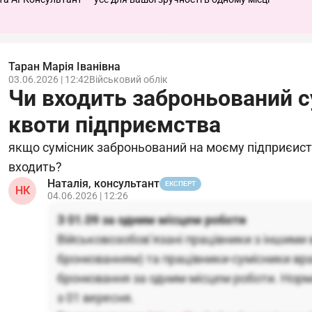
Таран Марія Іванівна
03.06.2026 | 12:42
Військовий облік
Чи входить заброньований с
квоти підприємства
якщо сумісник заброньований на моєму підприєиств
входить?
Наталія, консультант
ЕКСПЕРТ
НК
04.06.2026 | 12:26
З 01.09 за одним місцем роботи
Військовозобов’язані працівники з іншими 
бронюванням) та працівники-сумісники вра
бронювання за одним місцем роботи. Нор
з 01 вересня.