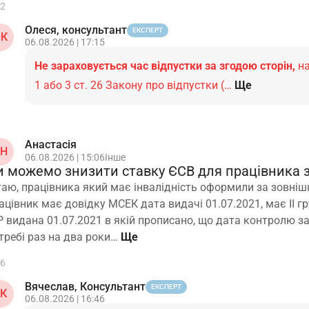
2
Олеся, консультант
ЕКСПЕРТ
К
06.08.2026 | 17:15
Не зараховується час відпустки за згодою сторін,
на
1 або 3 ст. 26 Закону про відпустки (…
Ще
Анастасія
Н
06.08.2026 | 15:06
Інше
и можемо знизити ставку ЄСВ для працівника з
таю, працівника який має інвалідність оформили за зовніш
ацівник має довідку МСЕК дата видачі 01.07.2021, має ІІ гр
Р видана 01.07.2021 в якій прописано, що дата контролю з
требі раз на два роки…
6
Вячеслав, Консультант
ЕКСПЕРТ
К
06.08.2026 | 16:46