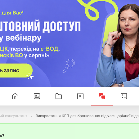
ий консультант
Використання КЕП для бронювання під час щорічної відп
ок?