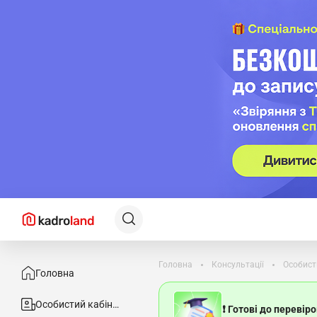
Головна
Консультації
Особист
Головна
Особистий кабінет
❗ Готові до перевір