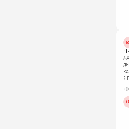
В
Ч
До
ди
ко
? 
О