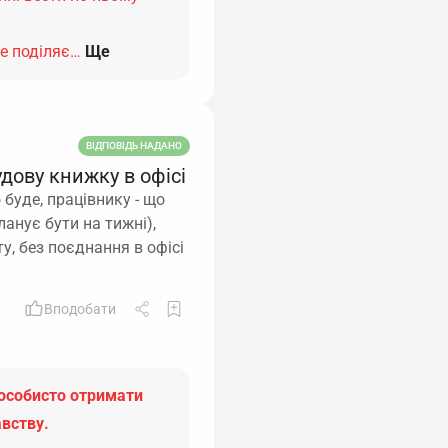
не поділяє…
Ще
ВІДПОВІДЬ НАДАНО
дову книжку в офісі
 буде, працівнику - що
анує бути на тижні),
у, без поєднання в офісі
Вподобати
 особисто отримати
авству.