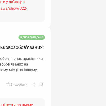
ти у зв’язку з
/laws/show/322-
ВІДПОВІДЬ НАДАНО
ськовозобов'язаних:
обов'язаних працівника-
озобов'язаних на
ному місці на іншому
Вподобати
инні вести по ньому