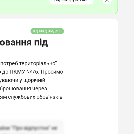
ВІДПОВІДЬ НАДАНО
ювання під
потреб територіальної
но до ПКМУ №76. Просимо
буваючи у щорічній
з бронювання через
ням службових обов’язків
аїни "Про відпустки" не