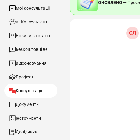
ОНОВЛЕНО
— Профес
Мої консультації
АІ-Консультант
ОЛ
Новини та статті
Безкоштовні вебінари
Відеонавчання
Професії
Консультації
Документи
Інструменти
Довідники