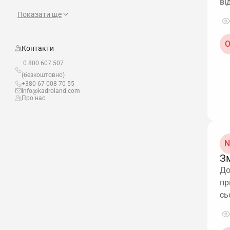
ві
Показати ще
О
Контакти
0 800 607 507
(безкоштовно)
+380 67 008 70 55
info@kadroland.com
Про нас
N
Зм
До
пр
сь