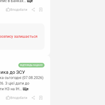
зпис в Банках…
Вподобати
 розпису залишається
ВІДПОВІДЬ НАДАНО
ника до ЗСУ
а сьгогодні (07.08.2026)
6. З цієї дати до
ити НЗ на ІН…
Вподобати