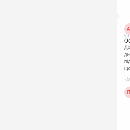
А
Є в
О
До
ди
пі
що
П