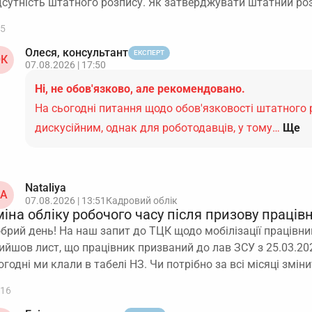
дсутність штатного розпису. Як затверджувати штатний ро
5
Олеся, консультант
ЕКСПЕРТ
К
07.08.2026 | 17:50
Ні, не обов'язково, але рекомендовано.
На сьогодні питання щодо обов'язковості штатного
дискусійним, однак для роботодавців, у тому…
Ще
Nataliya
A
07.08.2026 | 13:51
Кадровий облік
іна обліку робочого часу після призову праців
брий день! На наш запит до ТЦК щодо мобілізації працівник
ийшов лист, що працівник призваний до лав ЗСУ з 25.03.202
огодні ми клали в табелі НЗ. Чи потрібно за всі місяці змін
16