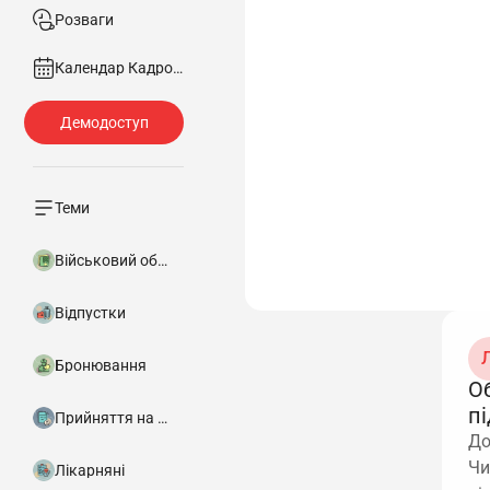
Розваги
Календар Кадровика
Теми
Військовий облік
Відпустки
Л
Бронювання
Об
п
Прийняття на роботу
До
Чи
Лікарняні