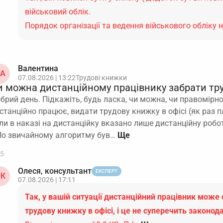
військовий облік.
Порядок організації та ведення військового обліку 
Валентина
А
07.08.2026 | 13:22
Трудові книжки
и можна дистанційному працівнику забрати тру
брий день. Підкажіть, будь ласка, чи можна, чи правомірно
станційно працює, видати трудову книжку в офісі (як раз пл
ли в наказі на дистанційку вказано лише дистанційну робот
По звичайному алгоритму був…
5
Олеся, консультант
ЕКСПЕРТ
К
07.08.2026 | 17:11
Так, у вашій ситуації дистанційний працівник може
трудову книжку в офісі, і це не суперечить законод