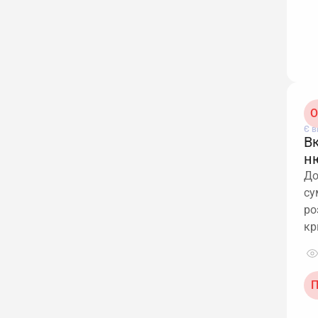
О
Є в
В
н
До
су
ро
кр
П