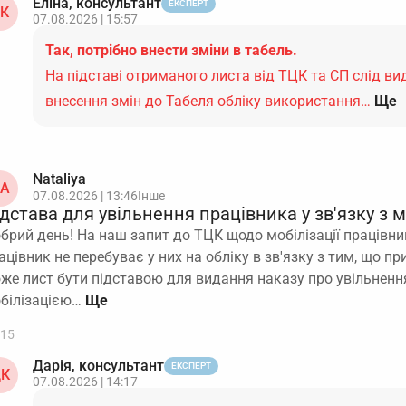
Еліна, консультант
ЕКСПЕРТ
К
07.08.2026 | 15:57
Так, потрібно внести зміни в табель.
На підставі отриманого листа від ТЦК та СП слід ви
внесення змін до Табеля обліку використання…
Ще
Nataliya
A
07.08.2026 | 13:46
Інше
дстава для увільнення працівника у зв'язку з 
брий день! На наш запит до ТЦК щодо мобілізації працівн
ацівник не перебуває у них на обліку в зв'язку з тим, що п
же лист бути підставою для видання наказу про увільнення
білізацією…
15
Дарія, консультант
ЕКСПЕРТ
К
07.08.2026 | 14:17