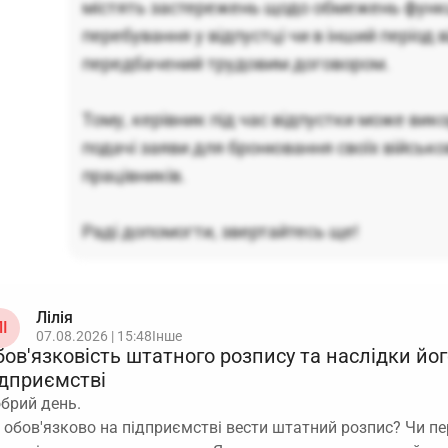
містять застережень щодо обмежень функц
перебування у відпустці чи в інший період 
передбачений трудовим договором.
Тому, керівник під час відпустки може ви
подачі заяви для бронювання своїх військ
працівників.
Раді допомогти, звертайтесь ще!
Лілія
І
07.08.2026 | 15:48
Інше
ов'язковість штатного розпису та наслідки йог
ідприємстві
брий день.
 обов'язково на підприємстві вести штатний розпис? Чи п