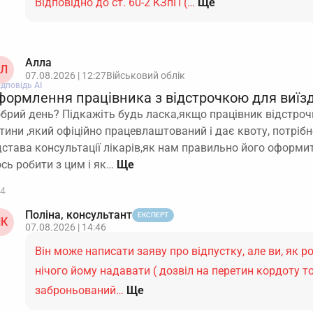
Відповідно до ст. 60-2 КЗпП (…
Ще
Алла
Л
07.08.2026 | 12:27
Військовий облік
ідповідь АІ
формлення працівника з відстрочкою для виїзд
брий день? Підкажіть будь ласка,якщо працівник відстроч
тини ,який офіційно працевлаштований і дає квоту, потрібн
дстава консультації лікарів,як нам правильно його оформит
сь робити з цим і як…
4
Поліна, консультант
ЕКСПЕРТ
К
07.08.2026 | 14:46
Він може написати заяву про відпустку, але ви, як 
нічого йому надавати ( дозвіл на перетин кордоту то
заброньований…
Ще