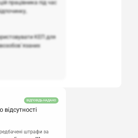
ій працівника під час
відпочинку,
користовувати КЕП для
овозобов`язаних
ВІДПОВІДЬ НАДАНО
о відсутності
ередбачені штрафи за