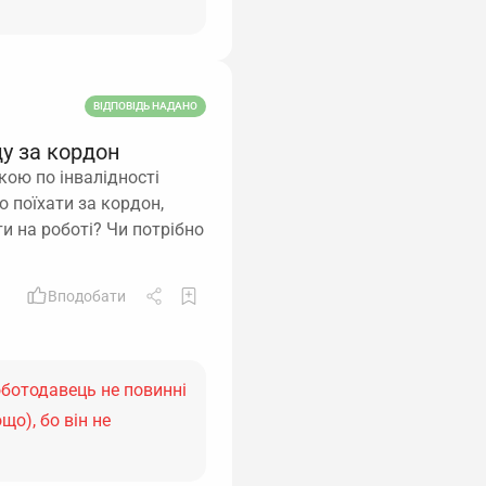
ВІДПОВІДЬ НАДАНО
у за кордон
кою по інвалідності
о поїхати за кордон,
и на роботі? Чи потрібно
Вподобати
роботодавець не повинні
що), бо він не