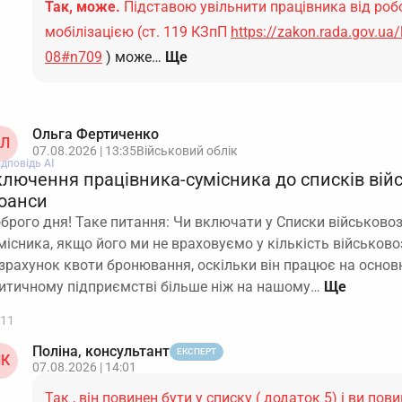
Так, може.
Підставою увільнити працівника від робо
мобілізацією (ст. 119 КЗпП
https://zakon.rada.gov.ua
08#n709
) може…
Ще
Ольга Фертиченко
Л
07.08.2026 | 13:35
Військовий облік
ідповідь АІ
ключення працівника-сумісника до списків вій
юанси
брого дня! Таке питання: Чи включати у Списки військовоз
місника, якщо його ми не враховуємо у кількість військов
зрахунок квоти бронювання, оскільки він працює на основ
итичному підприємстві більше ніж на нашому…
11
Поліна, консультант
ЕКСПЕРТ
К
07.08.2026 | 14:01
Так , він повинен бути у списку ( додаток 5) і ви пов