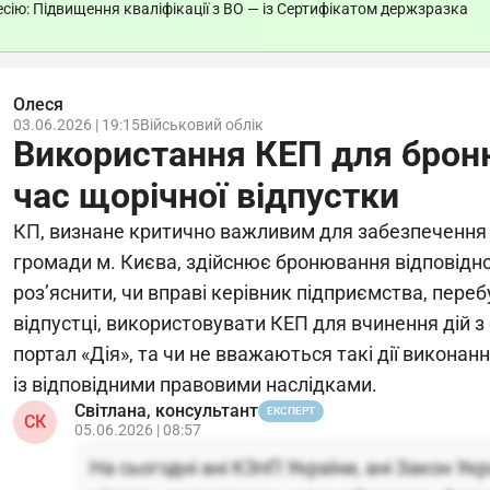
ію: Підвищення кваліфікації з ВО — із Сертифікатом держзразка
Олеся
03.06.2026 | 19:15
Військовий облік
Використання КЕП для брон
час щорічної відпустки
КП, визнане критично важливим для забезпечення 
громади м. Києва, здійснює бронювання відповід
роз’яснити, чи вправі керівник підприємства, пере
відпустці, використовувати КЕП для вчинення дій 
портал «Дія», та чи не вважаються такі дії виконан
із відповідними правовими наслідками.
Світлана, консультант
ЕКСПЕРТ
СК
05.06.2026 | 08:57
На сьогодні ані КЗпП України, ані Закон Укр