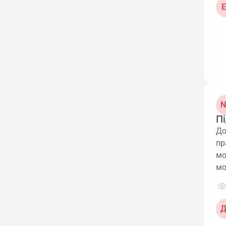
Е
N
Пі
До
пр
мо
мо
Д