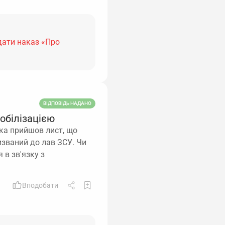
дати наказ «Про
ВІДПОВІДЬ НАДАНО
мобілізацією
ика прийшов лист, що
ризваний до лав ЗСУ. Чи
 в зв'язку з
Вподобати