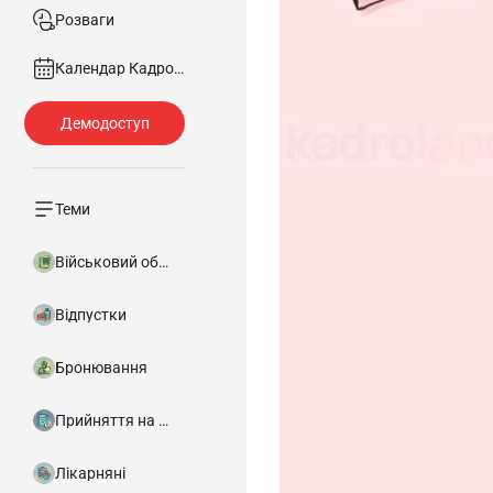
Розваги
Календар Кадровика
Теми
Військовий облік
Відпустки
Бронювання
Прийняття на роботу
Лікарняні