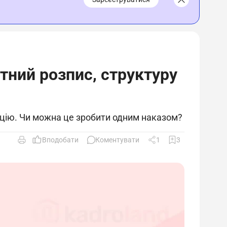
ний розпис, структуру
ацію. Чи можна це зробити одним наказом?
Вподобати
Коментувати
1
3