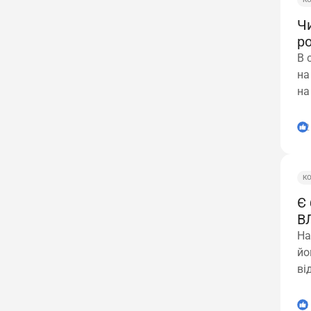
Ч
р
В 
на
на
2
К
Є 
В
На
йо
ві
1