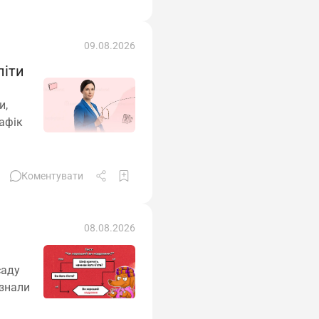
09.08.2026
піти
и,
афік
Коментувати
08.08.2026
саду
изнали