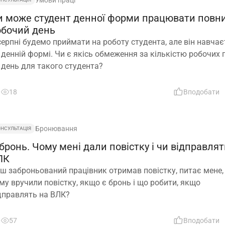
и може студент денної форми працювати повн
обочий день
серпні будемо приймати на роботу студента, але він навча
 денній формі. Чи є якісь обмеження за кількістю робочих 
 день для такого студента?
18
Вподобати
Бронювання
ОНСУЛЬТАЦІЯ
бронь. Чому мені дали повістку і чи відправлят
ЛК
ш заброньований працівник отримав повістку, питає мене,
му вручили повістку, якщо є бронь і що робити, якщо
дправлять на ВЛК?
57
Вподобати