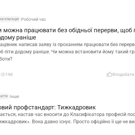
Робочий час
ОНСУЛЬТАЦІЯ
и можна працювати без обідньої перерви, щоб 
одому раніше
ацівник написав заяву із проханням працювати без перерв
б піти додому раніше. Чи можна встановити йому такий гр
боти?
198
Вподобати
Інше
ТАТТЯ
овий профстандарт: Тижкадровик
ається, настав час вносити до Класифікатора професій по
ижкадровик». Вона давно існує. Просто офіційно її ще не в