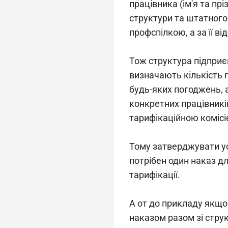
працівника (ім'я та прі
структури та штатного 
профспілкою, а за її в
Тож структура підприє
визначають кількість 
будь-яких погоджень, а
конкретних працівників
тарифікаційною комісі
Тому затверджувати ус
потрібен один наказ д
тарифікації.
А от до прикладу якщо
наказом разом зі стру