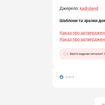
Джерело: 
kadroland
Шаблони та зразки до
Наказ про затверджен
Наказ про затверджен
✨ Маєте кадрове питання?
6
419
К