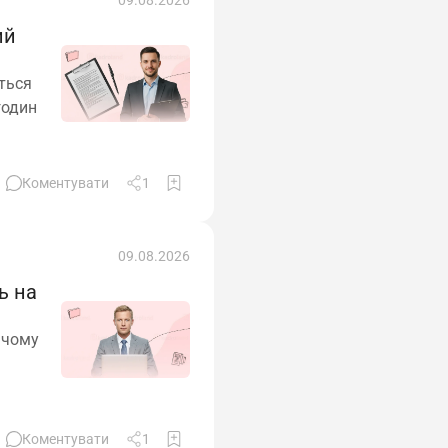
ий
ється
годин
Коментувати
1
09.08.2026
ь на
 чому
Коментувати
1