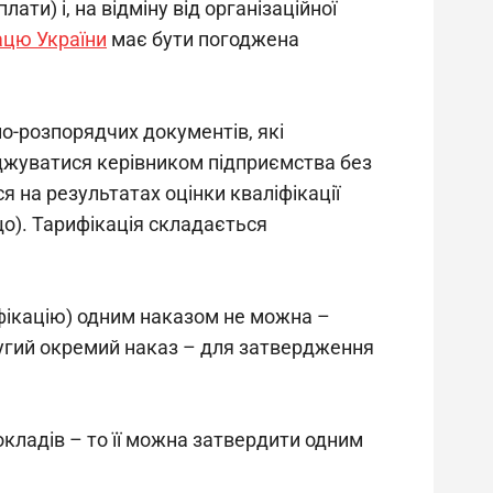
ати) і, на відміну від організаційної 
рацю України
 має бути погоджена 
о-розпорядчих документів, які 
рджуватися керівником підприємства без 
 на результатах оцінки кваліфікації 
що). Тарифікація складається 
фікацію) одним наказом не можна – 
ругий окремий наказ – для затвердження 
кладів – то її можна затвердити одним 