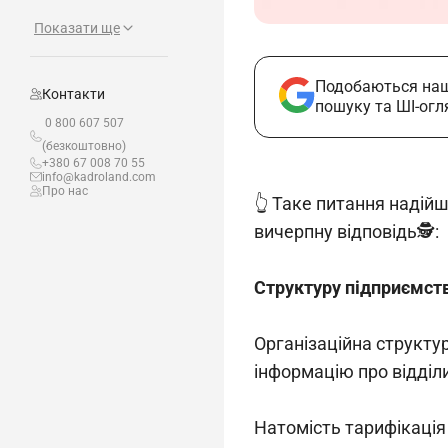
Показати ще
Подобаються наш
Контакти
пошуку та ШІ-огл
0 800 607 507
(безкоштовно)
+380 67 008 70 55
info@kadroland.com
Про нас
👆 Таке питання надій
вичерпну відповідь🕵️:
Структуру підприємств
Організаційна структу
інформацію про відділи
Натомість тарифікація