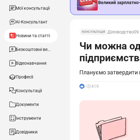
Великий зарплатно
Мої консультації
АІ-Консультант
Діловодство
09
КОНСУЛЬТАЦІЯ
Новини та статті
Чи можна од
Безкоштовні вебінари
підприємств
Відеонавчання
Плануємо затвердити ш
Професії
6
419
Консультації
Документи
Інструменти
Довідники