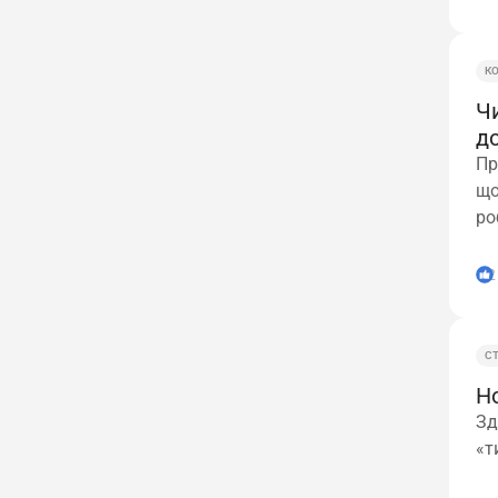
К
Ч
д
Пр
що
ро
2
С
Н
Зд
«т