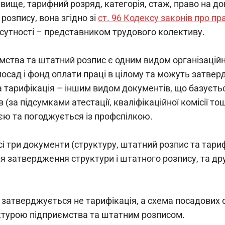
звище, тарифний розряд, категорія, стаж, право на допл
розпису, вона згідно зі 
ст. 96 Кодексу законів про п
ідсутності – представником трудового колективу.
мства та штатний розпис є одним видом організаційн
посад і фонд оплати праці в цілому та можуть затве
 тарифікація – іншим видом документів, що базується
 (за підсумками атестації, кваліфікаційної комісії то
єю та погоджується із профспілкою. 
і три документи (структуру, штатний розпис та тари
ля затвердження структури і штатного розпису, та д
 затверджується не тарифікація, а схема посадових о
ктурою підприємства та штатним розписом.