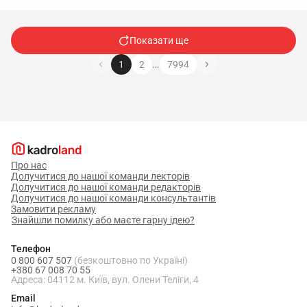
Показати ще
…
1
2
7994
Про нас
Долучитися до нашої команди лекторів
Долучитися до нашої команди редакторів
Долучитися до нашої команди консультантів
Замовити рекламу
Знайшли помилку або маєте гарну ідею?
Телефон
0 800 607 507
(безкоштовно по Україні)
+380 67 008 70 55
Адреса: 04112 м. Київ, вул. Олени Теліги, 4
Email