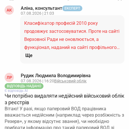
Аліна, консультант
ЕКСПЕРТ
АК
07.08.2026 | 21:03
Класифікатор професій 2010 року
продовжує застосовуватися. Проте на сайті
Верховної Ради не оновлюється, а
функціонал, наданий на сайті профільного…
Ще
Рудик Людмила Володимирівна
ЛР
07.08.2026 | 16:20
Військовий облік
ВІДПОВІДЬ НАДАНО
Є відповідь АІ
Чи потрібно видаляти недійсний військовий облік
з реєстрів
Вітаю! У разі, якщо паперовий ВОД працівника
вважається недійсним (наприклад через розбіжність з
Резерв+, у якому відсутнє звання), чи необхідно
прибрати інформацію про такий паперовий ВОД зі