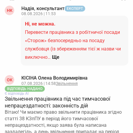
Надія, консультант
ЕКСПЕРТ
НК
08.08.2026 | 11:53
Ні, не можна.
Перевести працівника з робітничої посади
«Сторож» безпосередньо на посаду
службовця (із збереженням тієї ж назви чи
виключно…
Ще
КІСІНА Олена Володимирівна
ОК
07.08.2026 | 14:58
Звільнення
ВІДПОВІДЬ НАДАНО
Є відповідь АІ
Звільнення працівника під час тимчасової
непрацездатності: законність дій
Вітаю! Чи маємо право звільнити працівника згідно
статті 38 КЗпПУ в період його тимчасової
непрацездатності, якщо заява була написана
заздалегідь. а день звільнення припадає на період