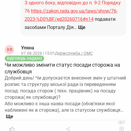
З одного боку, відповідно до п. 9-2 Порядку
76
https://zakon.rada.gov.ua/laws/show/76-
2023-%D0%BF/ed20260716#n14
подавати
засобами Порталу Дія…
Ще
Уляна
УЛ
07.08.2026 | 15:01
Держслужба / ОМС
ВІДПОВІДЬ НАДАНО
Чи можливо змінити статус посади сторожа на
службовця
Добрий день! Чи допускаєтся внесення змін у штатний
розпис та структуру міської ради із переведенням
посад: посада сторож ( техн. працівник) на посаду
сторожа( як службовця)?
Або можливо є інша назва посади (обов'язки якої
наближені як в сторожа), але із статусом службовця…
7