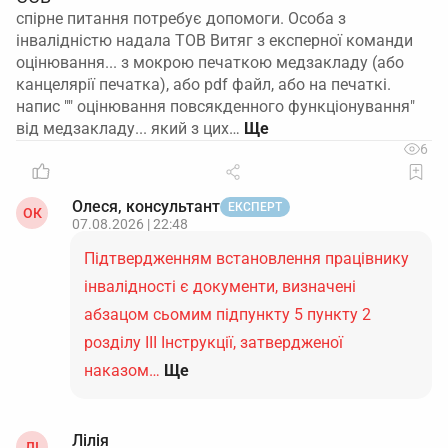
спірне питання потребує допомоги. Особа з
інвалідністю надала ТОВ Витяг з експерної команди
оцінювання... з мокрою печаткою медзакладу (або
канцелярії печатка), або pdf файл, або на печаткі.
напис "" оцінювання повсякденного функціонування"
від медзакладу... який з цих…
6
Олеся, консультант
ЕКСПЕРТ
ОК
07.08.2026 | 22:48
Підтвердженням встановлення працівнику
інвалідності є документи, визначені
абзацом сьомим підпункту 5 пункту 2
розділу ІІІ Інструкції, затвердженої
наказом…
Ще
Лілія
ЛІ