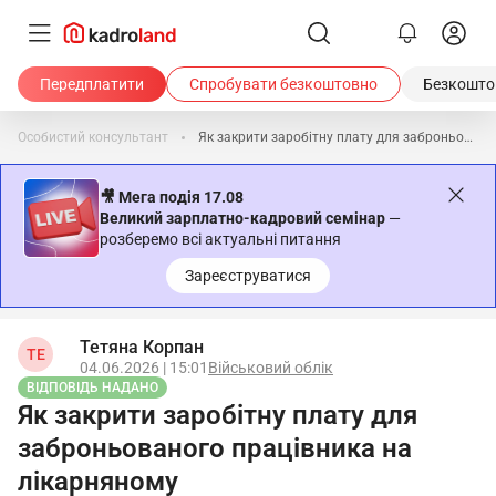
Передплатити
Спробувати безкоштовно
Безкоштов
Особистий консультант
Як закрити заробітну плату для заброньованого працівника на лікарняному
🎥 Мега подія 17.08
Великий зарплатно-кадровий семінар
—
розберемо всі актуальні питання
Зареєструватися
Тетяна Корпан
ТЕ
04.06.2026 | 15:01
Військовий облік
ВІДПОВІДЬ НАДАНО
Як закрити заробітну плату для
заброньованого працівника на
лікарняному