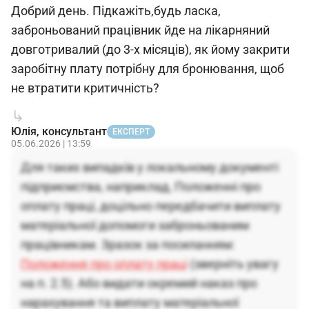
Добрий день. Підкажіть,будь ласка,
заброньований працівник йде на лікарняний
довготривалий (до 3-х місяців), як йому закрити
заробітну плату потрібну для бронювання, щоб
не втратити критичність?
Юлія, консультант
ЕКСПЕРТ
05.06.2026 | 13:59
Для таких випадків у локальному документі
підприємства, наприклад, Положенні про
оплату праці, доцільно передбачити виплату
матеріальної допомоги заброньованим
працівникам. Зразок за посиланням:
Положення про оплату праці
(зверніть увагу
на п. 2.5). Або видати окремий наказ про
нарахування та виплату матеріальної