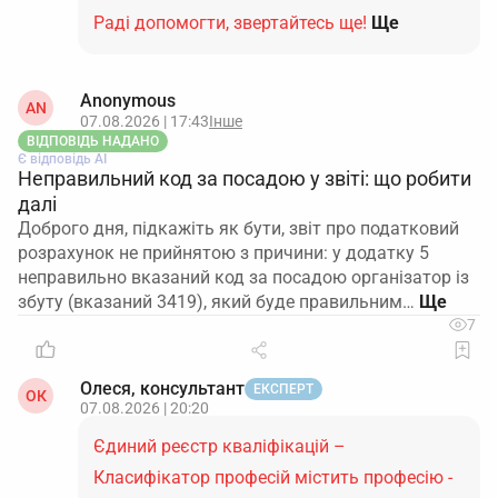
Раді допомогти, звертайтесь ще!
Ще
Anonymous
AN
07.08.2026 | 17:43
Інше
ВІДПОВІДЬ НАДАНО
Є відповідь АІ
Неправильний код за посадою у звіті: що робити
далі
Доброго дня, підкажіть як бути, звіт про податковий
розрахунок не прийнятою з причини: у додатку 5
неправильно вказаний код за посадою організатор із
збуту (вказаний 3419), який буде правильним…
7
Олеся, консультант
ЕКСПЕРТ
ОК
07.08.2026 | 20:20
Єдиний реєстр кваліфікацій –
Класифікатор професій містить професію -