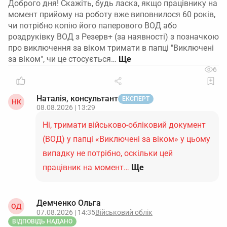
Доброго дня! Скажіть, будь ласка, якщо працівнику на
момент прийому на роботу вже виповнилося 60 років,
чи потрібно копію його паперового ВОД або
роздруківку ВОД з Резерв+ (за наявності) з позначкою
про виключення за віком тримати в папці "Виключені
за віком", чи це стосується…
6
Наталія, консультант
ЕКСПЕРТ
НК
08.08.2026 | 13:29
Ні, тримати військово-обліковий документ
(ВОД) у папці «Виключені за віком» у цьому
випадку не потрібно, оскільки цей
працівник на момент…
Ще
Демченко Ольга
ОД
07.08.2026 | 14:35
Військовий облік
ВІДПОВІДЬ НАДАНО