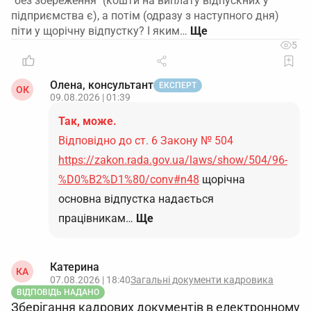
"без збереження" (кошти на виплату відпускних у
підприємства є), а потім (одразу з наступного дня)
піти у щорічну відпустку? І яким…
5
Олена, консультант
ЕКСПЕРТ
ОК
09.08.2026 | 01:39
Так, може.
Відповідно до ст. 6 Закону № 504
https://zakon.rada.gov.ua/laws/show/504/96-
%D0%B2%D1%80/conv#n48
щорічна
основна відпустка надається
працівникам…
Ще
Катерина
КА
07.08.2026 | 18:40
Загальні документи кадровика
ВІДПОВІДЬ НАДАНО
Зберігання кадрових документів в електронному