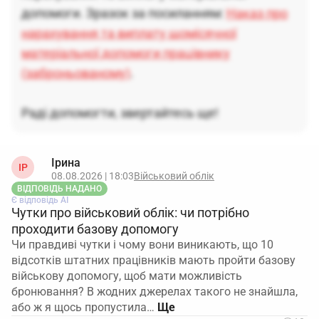
допомоги. Зразок за посиланням:
Наказ про
нарахування та виплату щомісячної
матеріальної допомоги працівнику
(заброньованому)
.
Раді допомогти, звертайтесь ще!
Ірина
ІР
08.08.2026 | 18:03
Військовий облік
ВІДПОВІДЬ НАДАНО
Є відповідь АІ
Чутки про військовий облік: чи потрібно
проходити базову допомогу
Чи правдиві чутки і чому вони виникають, що 10
відсотків штатних працівників мають пройти базову
військову допомогу, щоб мати можливість
бронювання? В жодних джерелах такого не знайшла,
або ж я щось пропустила…