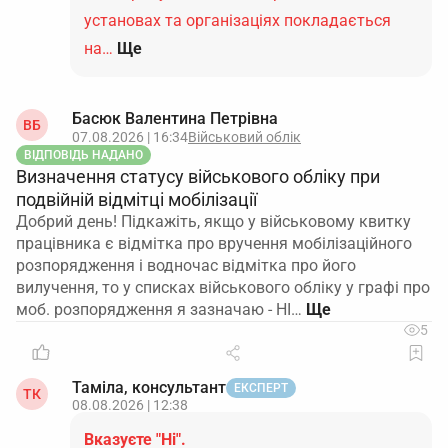
установах та організаціях покладається
на…
Ще
Басюк Валентина Петрівна
ВБ
07.08.2026 | 16:34
Військовий облік
ВІДПОВІДЬ НАДАНО
Визначення статусу військового обліку при
подвійній відмітці мобілізації
Добрий день! Підкажіть, якщо у військовому квитку
працівника є відмітка про вручення мобілізаційного
розпорядження і водночас відмітка про його
вилучення, то у списках військового обліку у графі про
моб. розпорядження я зазначаю - НІ…
5
Таміла, консультант
ЕКСПЕРТ
ТК
08.08.2026 | 12:38
Вказуєте "Ні".