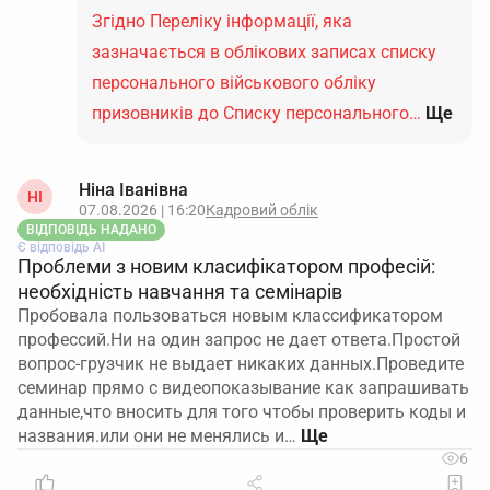
Згідно Переліку інформації, яка
зазначається в облікових записах списку
персонального військового обліку
призовників до Списку персонального…
Ще
Ніна Іванівна
НІ
07.08.2026 | 16:20
Кадровий облік
ВІДПОВІДЬ НАДАНО
Є відповідь АІ
Проблеми з новим класифікатором професій:
необхідність навчання та семінарів
Пробовала пользоваться новым классификатором
профессий.Ни на один запрос не дает ответа.Простой
вопрос-грузчик не выдает никаких данных.Проведите
семинар прямо с видеопоказывание как запрашивать
данные,что вносить для того чтобы проверить коды и
названия.или они не менялись и…
6