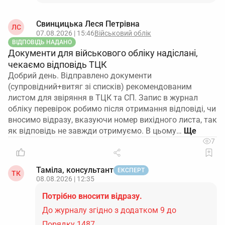
Свинцицька Леся Петрівна
ЛС
07.08.2026 | 15:46
Військовий облік
ВІДПОВІДЬ НАДАНО
Документи для військового обліку надіслані,
чекаємо відповідь ТЦК
Добрий день. Відправлено документи
(супровідний+витяг зі списків) рекомендованим
листом для звіряння в ТЦК та СП. Запис в журнал
обліку перевірок робимо після отримання відповіді, чи
вносимо відразу, вказуючи номер вихідного листа, так
як відповідь не завжди отримуємо. В цьому…
7
Таміла, консультант
ЕКСПЕРТ
ТК
08.08.2026 | 12:35
Потрібно вносити відразу.
До журналу згідно з додатком 9 до
Порядку 1487