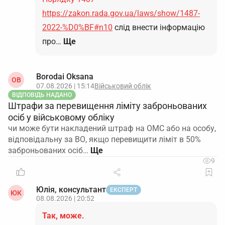
https://zakon.rada.gov.ua/laws/show/1487-
2022-%D0%BF#n10
слід внести інформацію
про…
Ще
Borodai Oksana
OB
07.08.2026 | 15:14
Військовий облік
ВІДПОВІДЬ НАДАНО
Штрафи за перевищення ліміту заброньованих
осіб у військовому обліку
чи може бути накладений штраф на ОМС або на особу,
відповідальну за ВО, якщо перевищити ліміт в 50%
заброньованих осіб…
9
Юлія, консультант
ЕКСПЕРТ
ЮК
08.08.2026 | 20:52
Так, може.