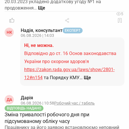
20.03.2023 укладено додаткову угоду №1 на
продовження…
5
Надія, консультант
ЕКСПЕРТ
НК
06.08.2026 | 14:03
Ні, не можна.
Відповідно до ст. 16 Основ законодавства
України про охорони здоров'я
https://zakon.rada.gov.ua/laws/show/2801-
12#n154
та Порядку КМУ…
Ще
Дарія
ДА
06.08.2026 | 10:58
Робочий час / табель
ВІДПОВІДЬ НАДАНО
Зміна тривалості робочого дня при
підсумованому обліку часу
Працівнику за його заявою встановлюємо неповний