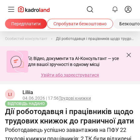
Передплатити
Спробувати безкоштовно
Безкоштов
Особистий консультант
Дії роботодавця і працівників щодо трудових книжок до граничної дати
🚀 Відео, документи та AI-Консультант — усе
для вашої зручності в одному місці
Увійти або зареєструватися
Liliia
LI
04.06.2026 | 17:56
Трудові книжки
ВІДПОВІДЬ НАДАНО
Дії роботодавця і працівників щодо
трудових книжок до граничної дати
Роботодавець успішно завантажив на ПФУ 22
трудові книжки працівників; 2 ТК були відхилені,