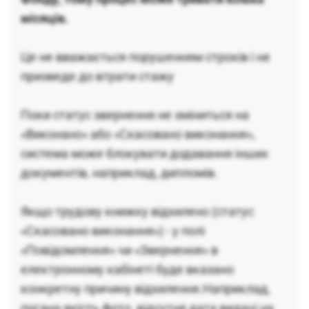
місяців.
Це не вважається порушенням строків і не
призведе до втрати стажу
Поки статус звернення не зміниться на
«Виконано» або «Скасовано виконання»,
система може блокувати додавання інших
документів, наприклад, дипломів.
Якщо трудову книжку відхилено (статус
«Скасовано виконання») - у полі
«Повідомлення» чи «Звернення» в
електронному кабінеті буде вказано
конкретну причину відхилення.Наприклад,
погана якість фото, відсутня дата видачі на