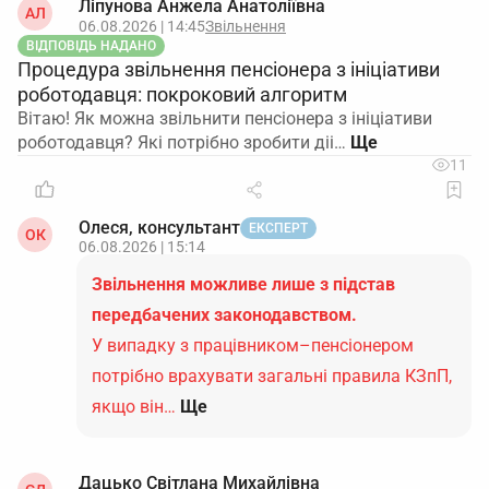
Ліпунова Анжела Анатоліївна
АЛ
06.08.2026 | 14:45
Звільнення
ВІДПОВІДЬ НАДАНО
Процедура звільнення пенсіонера з ініціативи
роботодавця: покроковий алгоритм
Вітаю! Як можна звільнити пенсіонера з ініціативи
роботодавця? Які потрібно зробити діі…
11
Олеся, консультант
ЕКСПЕРТ
ОК
06.08.2026 | 15:14
Звільнення можливе лише з підстав
передбачених законодавством.
У випадку з працівником–пенсіонером
потрібно врахувати загальні правила КЗпП,
якщо він…
Ще
Дацько Світлана Михайлівна