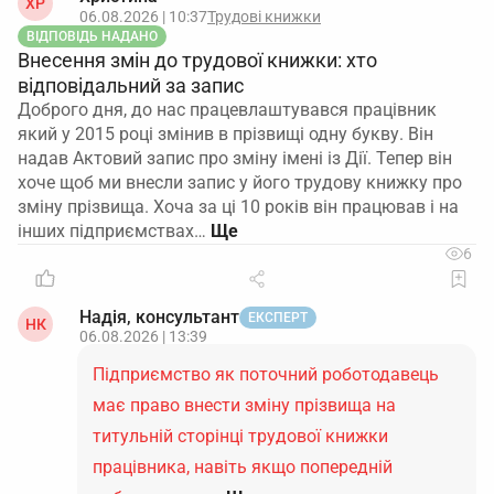
ХР
06.08.2026 | 10:37
Трудові книжки
ВІДПОВІДЬ НАДАНО
Внесення змін до трудової книжки: хто
відповідальний за запис
Доброго дня, до нас працевлаштувався працівник
який у 2015 році змінив в прізвищі одну букву. Він
надав Актовий запис про зміну імені із Дії. Тепер він
хоче щоб ми внесли запис у його трудову книжку про
зміну прізвища. Хоча за ці 10 років він працював і на
інших підприємствах…
6
Надія, консультант
ЕКСПЕРТ
НК
06.08.2026 | 13:39
Підприємство як поточний роботодавець
має право внести зміну прізвища на
титульній сторінці трудової книжки
працівника, навіть якщо попередній