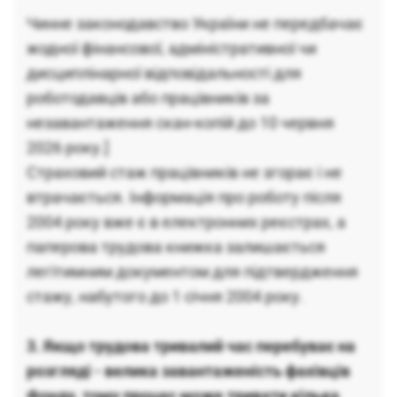
Чинне законодавство України не передбачає
жодної фінансової, адміністративної чи
дисциплінарної відповідальності для
роботодавців або працівників за
незавантаження скан-копій до 10 червня
2026 року.]
Страховий стаж працівників не згорає і не
втрачається. Інформація про роботу після
2004 року вже є в електронних реєстрах, а
паперова трудова книжка залишається
легітимним документом для підтвердження
стажу, набутого до 1 січня 2004 року.
3. Якщо трудова тривалий час перебуває на
розгляді - велика завантаженість фахівців
Фонду, тому процес може тривати кілька