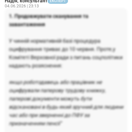
Надія, консультант
ЕКСПЕРТ
04.06.2026 | 23:13
1. Продовжувати сканування та
завантаження
У чинній нормативній базі процедура
оцифрування триває до 10 червня. Проте,у
Комітеті Верховної ради з питань соцполітики
надають розяснення:
якщо роботодавець або працівник не
оцифрували паперову трудову книжку,
паперові документи можуть бути
відскановані в будь-який зручний для людини
час або при зверненні до ПФУ за
призначенням пенсії"