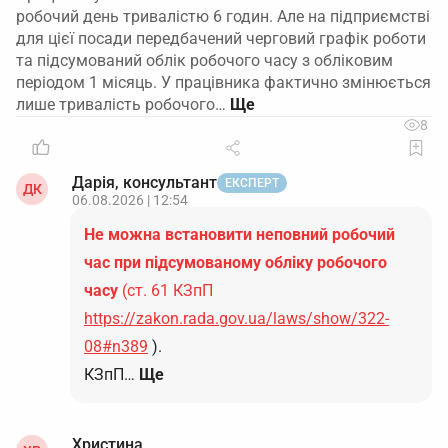
робочий день тривалістю 6 годин. Але на підприємстві
для цієї посади передбачений черговий графік роботи
та підсумований облік робочого часу з обліковим
періодом 1 місяць. У працівника фактично змінюється
лише тривалість робочого…
8
Дарія, консультант
ЕКСПЕРТ
ДК
06.08.2026 | 12:54
Не можна встановити неповний робочий
час при підсумованому обліку робочого
часу
(ст. 61 КЗпП
https://zakon.rada.gov.ua/laws/show/322-
08#n389
).
КЗпП…
Ще
Христина