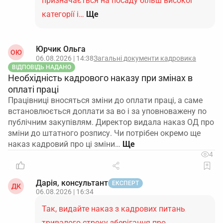
призначається на посаду більш високої
категорії і…
Ще
Юрчик Ольга
ОЮ
06.08.2026 | 14:38
Загальні документи кадровика
ВІДПОВІДЬ НАДАНО
Необхідність кадрового наказу при змінах в
оплаті праці
Працівниці вносяться зміни до оплати праці, а саме
встановлюється доплати за во і за уповноважену по
публічним закупівлям. Директор видала наказ ОД про
зміни до штатного розпису. Чи потрібен окремо ще
наказ кадровий про ці зміни…
4
Дарія, консультант
ЕКСПЕРТ
ДК
06.08.2026 | 16:34
Так, видайте наказ з кадрових питань
тривалого строку зберігання про