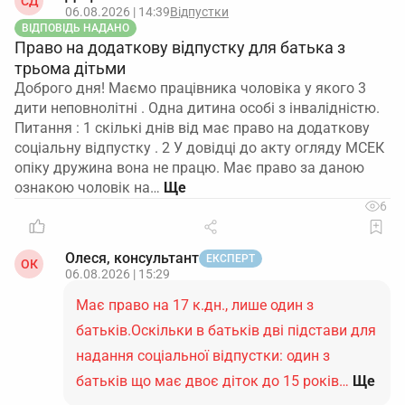
СД
06.08.2026 | 14:39
Відпустки
ВІДПОВІДЬ НАДАНО
Право на додаткову відпустку для батька з
трьома дітьми
Доброго дня! Маємо працівника чоловіка у якого 3
дити неповнолітні . Одна дитина особі з інвалідністю.
Питання : 1 скількі днів від має право на додаткову
соціальну відпустку . 2 У довідці до акту огляду МСЕК
опіку дружина вона не працю. Має право за даною
ознакою чоловік на…
6
Олеся, консультант
ЕКСПЕРТ
ОК
06.08.2026 | 15:29
Має право на 17 к.дн., лише один з
батьків.Оскільки в батьків дві підстави для
надання соціальної відпустки: один з
батьків що має двоє діток до 15 років…
Ще