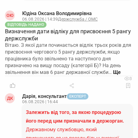
Юдіна Оксана Володимирівна
ОЮ
06.08.2026 | 14:39
Держслужба / ОМС
ВІДПОВІДЬ НАДАНО
Визначення дати відліку для присвоєння 5 рангу
держслужби
Вітаю. З якої дати починається відлік трьох років для
присвоєння чергового 5 рангу держслужби, якщо
працівника було звільнено та наступного дня
призначено на вищу посаду (категорії Б)? На день
звільнення він мав 6 ранг державної служби…
3
Дарія, консультант
ЕКСПЕРТ
ДК
06.08.2026 | 16:44
Залежить від того, за якою процедурою
його перед цим призначали в держорган.
Державному службовцю, який