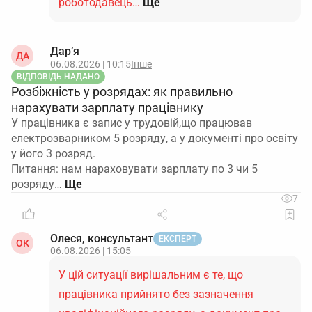
роботодавець…
Ще
Дар’я
ДА
06.08.2026 | 10:15
Інше
ВІДПОВІДЬ НАДАНО
Розбіжність у розрядах: як правильно
нарахувати зарплату працівнику
У працівника є запис у трудовій,що працював
електрозварником 5 розряду, а у документі про освіту
у його 3 розряд.
Питання: нам нараховувати зарплату по 3 чи 5
розряду…
7
Олеся, консультант
ЕКСПЕРТ
ОК
06.08.2026 | 15:05
У цій ситуації вирішальним є те, що
працівника прийнято без зазначення