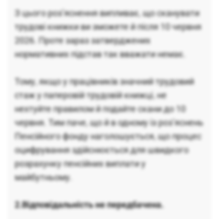
З цього роз’яснення випливає, що сканувати
трудові книжки ви зможете й після 10 червня
2026. Проте зараз затверджених
нормативних підстав так вважати немає.
Тому, якщо у працівників значний трудовий
стаж у паперовій трудовій книжці, не
нехтуйте правилом й подайте скани до 10
червня. Тим паче, що й в одному із роз’яснень
Пенсійного фонду наголошується, що процес
оцифрування здійснюється для швидкого
розрахунку пенсійних виплати у
майбутньому.
2.Відповідальність не передбачена.