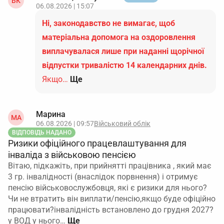
ВК
06.08.2026 | 15:07
Ні, законодавство не вимагає, щоб
матеріальна допомога на оздоровлення
виплачувалася лише при наданні щорічної
відпустки тривалістю 14 календарних днів.
Якщо…
Ще
Марина
МА
06.08.2026 | 09:57
Військовий облік
ВІДПОВІДЬ НАДАНО
Ризики офіційного працевлаштування для
інваліда з військовою пенсією
Вітаю, підкажіть, при прийнятті працівника , який має
3 гр. інвалідності (внаслідок порвнення) і отримує
пенсію військовослужбовця, які є ризики для нього?
Чи не втратить він виплати/пенсію,якщо буде офіційно
працювати?інвалідність встановлено до грудня 2027?
у ВОД у нього…