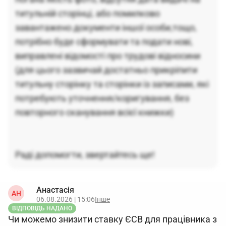
титульній сторінці, або помилково
завантажено документи іншої особи,тощо,
потрібно буде сформувати та подати нові,
виправлені відомості про трудові відносини
(для цього зазвичай достатньо прикріпити
титульну сторінку та сторінки із записами, які
потребують уточнення/коригування, без
повторного сканування всієї книжки)
Раді допомогти, звертайтесь ще!
Анастасія
АН
06.08.2026 | 15:06
Інше
ВІДПОВІДЬ НАДАНО
Чи можемо знизити ставку ЄСВ для працівника з