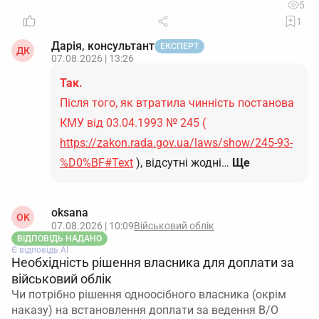
5
1
Дарія, консультант
ЕКСПЕРТ
ДК
07.08.2026 | 13:26
Так.
Після того, як втратила чинність постанова
КМУ від 03.04.1993 № 245 (
https://zakon.rada.gov.ua/laws/show/245-93-
%D0%BF#Text
), відсутні жодні…
Ще
oksana
OK
07.08.2026 | 10:09
Військовий облік
ВІДПОВІДЬ НАДАНО
Є відповідь АІ
Необхідність рішення власника для доплати за
військовий облік
Чи потрібно рішення одноосібного власника (окрім
наказу) на встановлення доплати за ведення В/О