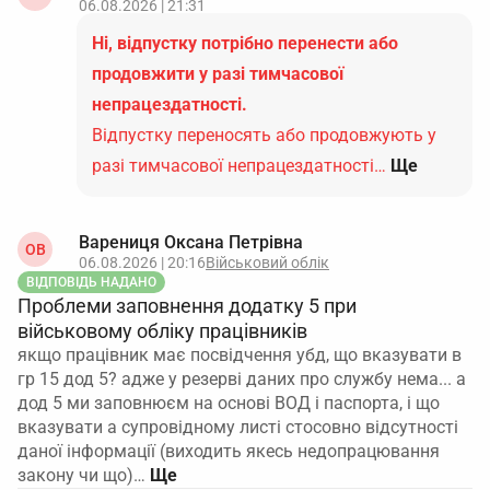
06.08.2026 | 21:31
Ні, відпустку потрібно перенести або
продовжити у разі тимчасової
непрацездатності.
Відпустку переносять або продовжують у
разі тимчасової непрацездатності…
Ще
Варениця Оксана Петрівна
ОВ
06.08.2026 | 20:16
Військовий облік
ВІДПОВІДЬ НАДАНО
Проблеми заповнення додатку 5 при
військовому обліку працівників
якщо працівник має посвідчення убд, що вказувати в
гр 15 дод 5? адже у резерві даних про службу нема... а
дод 5 ми заповнюєм на основі ВОД і паспорта, і що
вказувати а супровідному листі стосовно відсутності
даної інформації (виходить якесь недопрацювання
закону чи що)…