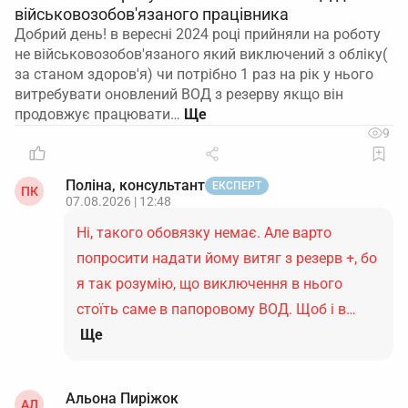
військовозобов'язаного працівника
Добрий день! в вересні 2024 році прийняли на роботу
не військовозобов'язаного який виключений з обліку(
за станом здоров'я) чи потрібно 1 раз на рік у нього
витребувати оновлений ВОД з резерву якщо він
продовжує працювати…
9
Поліна, консультант
ЕКСПЕРТ
ПК
07.08.2026 | 12:48
Ні, такого обовязку немає. Але варто
попросити надати йому витяг з резерв +, бо
я так розумію, що виключення в нього
стоїть саме в папоровому ВОД. Щоб і в…
Ще
Альона Пиріжок
АЛ