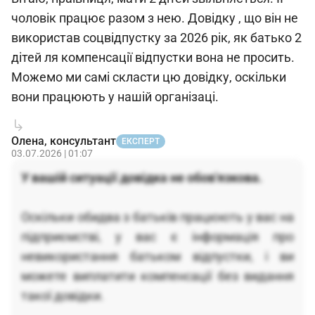
чоловік працює разом з нею. Довідку , що він не
використав соцвідпустку за 2026 рік, як батько 2
дітей ля компенсації відпустки вона не просить.
Можемо ми самі скласти цю довідку, оскільки
вони працюють у нашій організаці.
Олена, консультант
ЕКСПЕРТ
03.07.2026 | 01:07
У вашій ситуації довідка не обов'язкова.
Оскільки обидва з батьків працюють у вас на
підприємстві, у вас є інформація про
невикористання батьком відпустки, і ви
можете виплатити компенсації без видання
такої довідки.