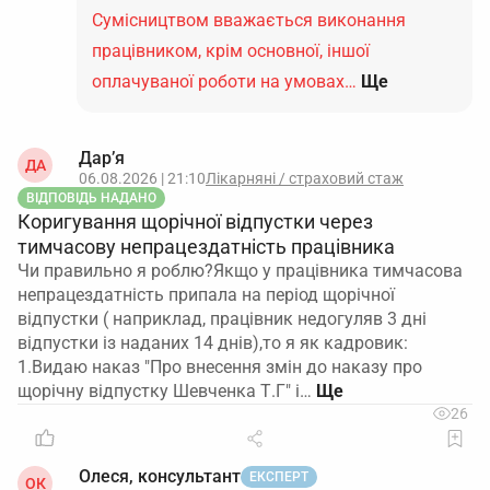
Сумісництвом вважається виконання
працівником, крім основної, іншої
оплачуваної роботи на умовах…
Ще
Дар’я
ДА
06.08.2026 | 21:10
Лікарняні / страховий стаж
ВІДПОВІДЬ НАДАНО
Коригування щорічної відпустки через
тимчасову непрацездатність працівника
Чи правильно я роблю?Якщо у працівника тимчасова
непрацездатність припала на період щорічної
відпустки ( наприклад, працівник недогуляв 3 дні
відпустки із наданих 14 днів),то я як кадровик:
1.Видаю наказ "Про внесення змін до наказу про
щорічну відпустку Шевченка Т.Г" і…
26
Олеся, консультант
ЕКСПЕРТ
ОК