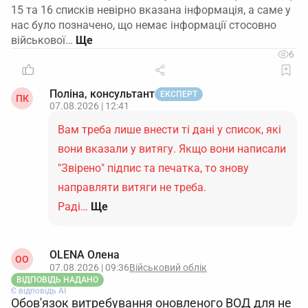
15 та 16 списків невірно вказана інформація, а саме у
нас було позначено, що немає інформації стосовно
військової…
6
Поліна, консультант
ЕКСПЕРТ
ПК
07.08.2026 | 12:41
Вам треба лише внести ті дані у список, які
вони вказали у витягу. Якщо вони написали
"Звірено" підпис та печатка, то знову
направляти витяги не треба.
Раді…
Ще
OLENA Олена
ОO
07.08.2026 | 09:36
Військовий облік
ВІДПОВІДЬ НАДАНО
Є відповідь АІ
Обов'язок витребування оновленого ВОД для не