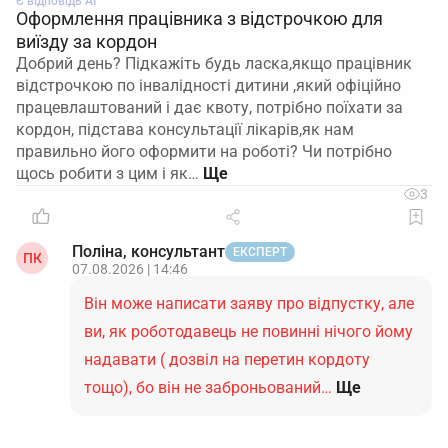
Є відповідь АІ
Оформлення працівника з відстрочкою для
виїзду за кордон
Добрий день? Підкажіть будь ласка,якщо працівник
відстрочкою по інвалідності дитини ,який офіційно
працевлаштований і дає квоту, потрібно поїхати за
кордон, підстава консультації лікарів,як нам
правильно його оформити на роботі? Чи потрібно
щось робити з цим і як…
3
Поліна, консультант
ЕКСПЕРТ
ПК
07.08.2026 | 14:46
Він може написати заяву про відпустку, але
ви, як роботодавець не повинні нічого йому
надавати ( дозвіл на перетин кордоту
тощо), бо він не заброньований…
Ще