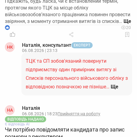
Підкажіть, будь ласка, чи є встановлений термін,
протягом якого ТЦК за місце обліку
військовозобов’язаного працівника повинен провести
звіряння, з моменту отримання витягів із списків…
1
20
Наталія, консультант
ЕКСПЕРТ
НК
06.08.2026 | 23:13
ТЦК та СП зобов'язаний повернути
підприємству один примірник витягу зі
Списків персонального військового обліку з
відповідною позначкою не пізніше…
Ще
Наталія
НА
06.08.2026 | 18:23
Прийняття на роботу
ВІДПОВІДЬ НАДАНО
Є відповідь АІ
Чи потрібно повідомляти кандидата про запис
розмови з рекрутером