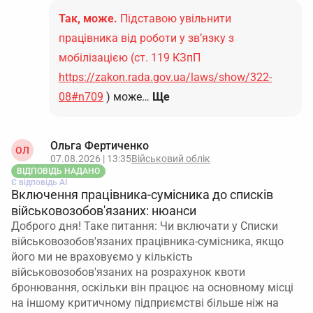
Так, може.
Підставою увільнити
працівника від роботи у зв’язку з
мобілізацією (ст. 119 КЗпП
https://zakon.rada.gov.ua/laws/show/322-
08#n709
) може…
Ще
Ольга Фертиченко
ОЛ
07.08.2026 | 13:35
Військовий облік
ВІДПОВІДЬ НАДАНО
Є відповідь АІ
Включення працівника-сумісника до списків
військовозобов'язаних: нюанси
Доброго дня! Таке питання: Чи включати у Списки
військовозобов'язаних працівника-сумісника, якщо
його ми не враховуємо у кількість
військовозобов'язаних на розрахунок квоти
бронювання, оскільки він працює на основному місці
на іншому критичному підприємстві більше ніж на