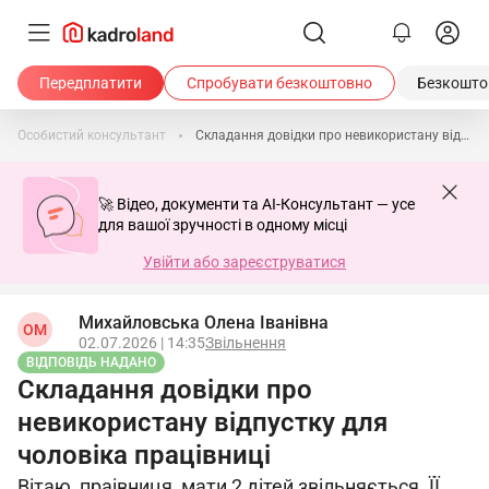
Передплатити
Спробувати безкоштовно
Безкоштов
Особистий консультант
Складання довідки про невикористану відпустку для чоловіка працівниці
🚀 Відео, документи та AI-Консультант — усе
для вашої зручності в одному місці
Увійти або зареєструватися
Михайловська Олена Іванівна
ОМ
02.07.2026 | 14:35
Звільнення
ВІДПОВІДЬ НАДАНО
Складання довідки про
невикористану відпустку для
чоловіка працівниці
Вітаю, праівниця, мати 2 дітей звільняється. ЇЇ