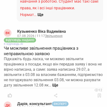
навчання з роботою. Студент має такі самі
права, як і всі інші працівники.
Нормат…
Ще
Кузьменко Віка Вадимівна
ВК
07.08.2026 | 11:17
Звільнення
ВІДПОВІДЬ НАДАНО
Є відповідь АІ
Чи можливе звільнення працівника з
неправильною заявою
Підкажіть будь ласка, чи можемо звільнити
працівника з посади, якщо він передав заяву і вона не
вірно написана, а саме: заява написана 29.07, а
звільнити з 03.08 за власним бажанням, підприємство
не погоджувало звільнення 03.08, чи можна рахувати
дату звільнення 12.08 як…
12
Дарія, консультант
ЕКСПЕРТ
ДК