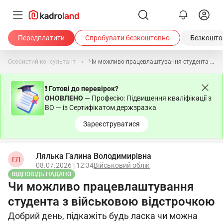
Передплатити
Спробувати безкоштовно
Безкоштов
Особистий консультант
Чи можливо працевлаштування студента з військовою відстрочкою
❗ Готові до перевірок?
ОНОВЛЕНО
— Професію: Підвищення кваліфікації з
ВО — із Сертифікатом держзразка
Зареєструватися
Лялька Галина Володимирівна
ГЛ
08.07.2026 | 12:34
Військовий облік
ВІДПОВІДЬ НАДАНО
Чи можливо працевлаштування
студента з військовою відстрочкою
Добрий день, підкажіть будь ласка чи можна