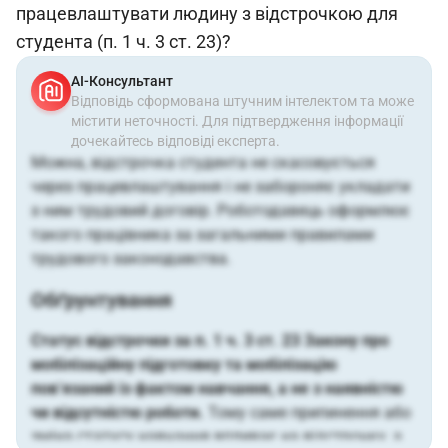
працевлаштувати людину з відстрочкою для
студента (п. 1 ч. 3 ст. 23)?
АІ-Консультант
Відповідь сформована штучним інтелектом та може
містити неточності. Для підтвердження інформації
дочекайтесь відповіді експерта.
Можна, відстрочка студента не скасовується
через працевлаштування і не забороняє укладати
з ним трудовий договір. Роботодавець оформлює
такого працівника за загальними правилами
трудового законодавства.
Обґрунтування
Статус відстрочки за п. 1 ч. 3 ст. 23 Закону про
мобілізаційну підготовку та мобілізацію
пов’язаний із фактом навчання, а не з наявністю
чи відсутністю роботи.
Тому саме припинення або
зміна статусу навчання впливає на відстрочку, а