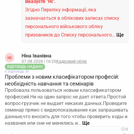
Вказуєте "Ні".
Згідно Переліку інформації, яка
зазначається в облікових записах списку
персонального військового обліку
призовників до Списку персонального…
Ще
Ніна Іванівна
НІ
07.08.2026 | 16:20
Кадровий облік
ВІДПОВІДЬ НАДАНО
Є відповідь АІ
Проблеми з новим класифікатором професій:
необхідність навчання та семінарів
Пробовала пользоваться новым классификатором
профессий.Ни на один запрос не дает ответа.Простой
вопрос-грузчик не выдает никаких данных.Проведите
семинар прямо с видеопоказывание как запрашивать
данные,что вносить для того чтобы проверить коды и
названия.или они не менялись и…
8