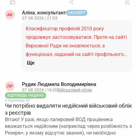
Аліна, консультант
ЕКСПЕРТ
АК
07.08.2026 | 21:03
Класифікатор професій 2010 року
продовжує застосовуватися. Проте на сайті
Верховної Ради не оновлюється, а
функціонал, наданий на сайті профільного…
Ще
Рудик Людмила Володимирівна
ЛР
07.08.2026 | 16:20
Військовий облік
ВІДПОВІДЬ НАДАНО
Є відповідь АІ
Чи потрібно видаляти недійсний військовий облік
з реєстрів
Вітаю! У разі, якщо паперовий ВОД працівника
вважається недійсним (наприклад через розбіжність з
Резерв+, у якому відсутнє звання), чи необхідно