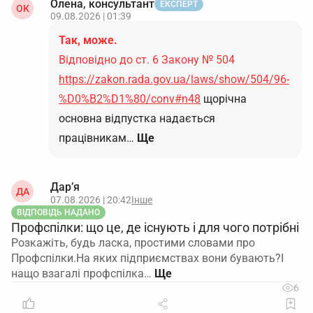
Олена, консультант
ЕКСПЕРТ
ОК
09.08.2026 | 01:39
Так, може.
Відповідно до ст. 6 Закону № 504
https://zakon.rada.gov.ua/laws/show/504/96-
%D0%B2%D1%80/conv#n48
щорічна
основна відпустка надається
працівникам…
Ще
Дар’я
ДА
07.08.2026 | 20:42
Інше
ВІДПОВІДЬ НАДАНО
Профспілки: що це, де існують і для чого потрібні
Розкажіть, будь ласка, простими словами про
Профспілки.На яких підприємствах вони бувають?І
нащо взагалі профспілка…
6