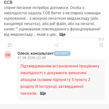
ЄСВ
спірне питання потребує допомоги. Особа з
інвалідністю надала ТОВ Витяг з експерної команди
оцінювання... з мокрою печаткою медзакладу (або
канцелярії печатка), або pdf файл, або на печаткі.
напис "" оцінювання повсякденного функціонування"
від медзакладу... який з цих…
7
Олеся, консультант
ЕКСПЕРТ
ОК
07.08.2026 | 22:48
Підтвердженням встановлення працівнику
інвалідності є документи, визначені
абзацом сьомим підпункту 5 пункту 2
розділу ІІІ Інструкції, затвердженої
наказом…
Ще