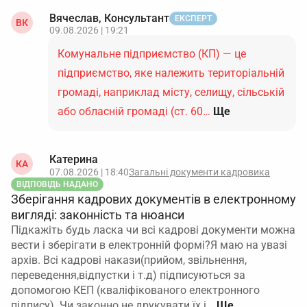
Вячеслав, Консультант
ЕКСПЕРТ
ВК
09.08.2026 | 19:21
Комунальне підприємство (КП) — це
підприємство, яке належить територіальній
громаді, наприклад місту, селищу, сільській
або обласній громаді (ст. 60…
Ще
Катерина
КА
07.08.2026 | 18:40
Загальні документи кадровика
ВІДПОВІДЬ НАДАНО
Зберігання кадрових документів в електронному
вигляді: законність та нюанси
Підкажіть будь ласка чи всі кадрові документи можна
вести і зберігати в електронній формі?Я маю на увазі
архів. Всі кадрові накази(прийом, звільнення,
переведення,відпустки і т.д) підписуються за
допомогою КЕП (кваліфікованого електронного
підпису). Чи законно не друкувати їх і…