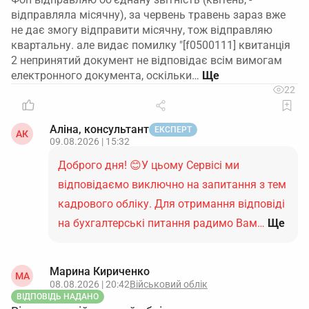
здобувача освіти не перешкоджає її
відправляла місячну), за червень травень зараз вже
працевлаштуванню за трудовим договором.
не дає змогу відправити місячну, тож відправляю
квартальну. але видає помилку "[f0500111] квитанція
2 непринятий документ не відповідає всім вимогам
електронного документа, оскільки…
22
Аліна, консультант
ЕКСПЕРТ
АК
09.08.2026 | 15:32
Доброго дня! 😊У цьому Сервісі ми
відповідаємо виключно на запитання з тем
кадрового обліку. Для отримання відповіді
на бухгалтерські питання радимо Вам…
Ще
Марина Кириченко
МА
08.08.2026 | 20:42
Військовий облік
ВІДПОВІДЬ НАДАНО