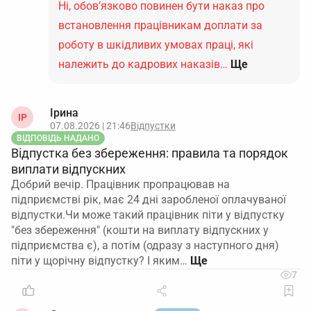
Ні, обов’язково повинен бути наказ про
встановлення працівникам доплати за
роботу в шкідливих умовах праці, які
належить до кадрових наказів…
Ще
Ірина
ІР
07.08.2026 | 21:46
Відпустки
ВІДПОВІДЬ НАДАНО
Відпустка без збереження: правила та порядок
виплати відпускних
Добрий вечір. Працівник пропрацював на
підприємстві рік, має 24 дні заробленої оплачуваної
відпустки.Чи може такий працівник піти у відпустку
"без збереження" (кошти на виплату відпускних у
підприємства є), а потім (одразу з наступного дня)
піти у щорічну відпустку? І яким…
7