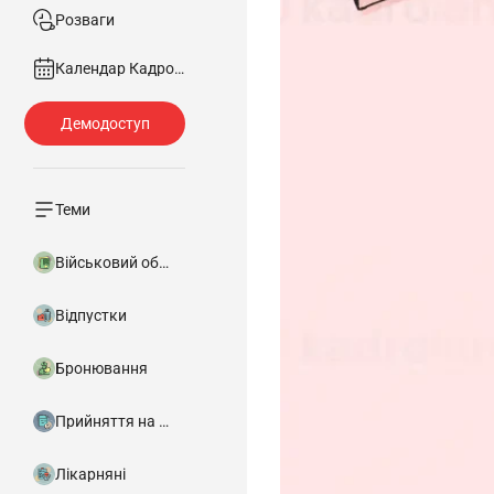
Розваги
Календар Кадровика
Теми
Військовий облік
Відпустки
Бронювання
Прийняття на роботу
Лікарняні