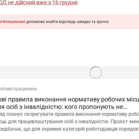
ОД не дійсний вже з 16 грудня
AI-Консультант
допоможе знайти відповідь швидко та зручно
обливі працівники
ові правила виконання нормативу робочих міс
я осіб з інвалідністю: кого пропонують не
раховувати
яд планує скоригувати правила виконання нормативу роб
сць для працевлаштування осіб з інвалідністю. Проєкт змі
редбачає, що для окремих категорій роботодавців порядок
зрахунку нормативу буде переглянуто, аби врахувати спец