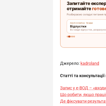
Джерело: 
kadroland
Статті та консультації
Запис у е-ВОД – «вход
Що робити, якщо праців
Де фіксувати результа