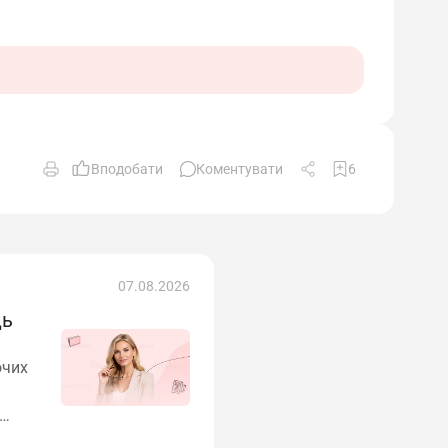
Вподобати
Коментувати
6
07.08.2026
ць
очих
н
ифіку