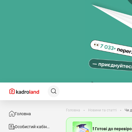
Головна
Новини та статті
Чи д
Головна
Особистий кабінет
❗ Готові до перевір