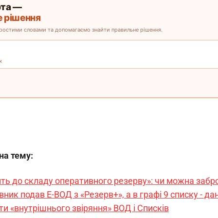
 на тему:
ить до складу оперативного резерву»: чи можна заб
ник подав Е-ВОД з «Резерв+», а в графі 9 списку - да
ти «внутрішнього звіряння» ВОД і Списків