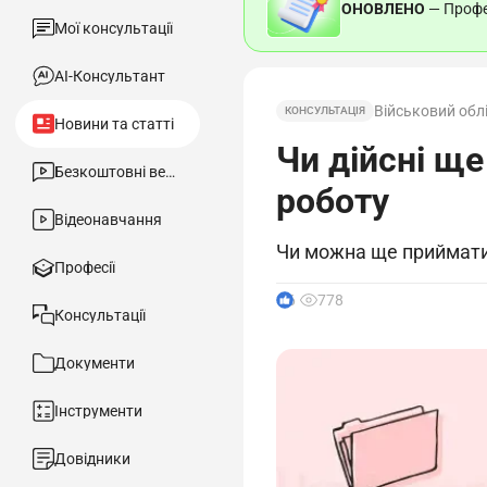
ОНОВЛЕНО
— Профес
Мої консультації
АІ-Консультант
Військовий обл
КОНСУЛЬТАЦІЯ
Новини та статті
Чи дійсні ще
Безкоштовні вебінари
роботу
Відеонавчання
Чи можна ще приймати 
Професії
6
778
Консультації
Документи
Інструменти
Довідники