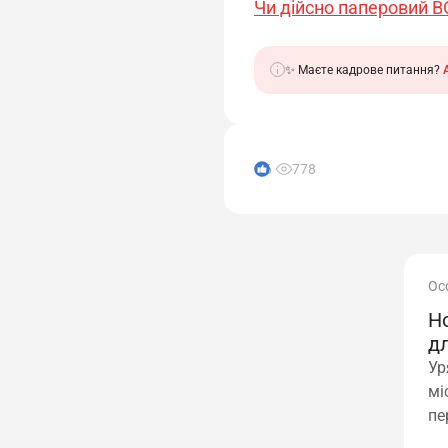
Чи дійсно паперовий В
✨ Маєте кадрове питання?
6
778
Ос
Н
дл
в
Ур
мі
пе
ро