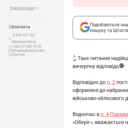
Показати ще
Подобаються наш
Контакти
пошуку та ШІ-огл
0 800 607 507
(безкоштовно)
+380 67 008 70 55
info@kadroland.com
Про нас
👆 Таке питання надій
вичерпну відповідь🕵️:
Відповідно до 
п. 2
 пос
оформлені до набрання
військово-облікового 
Водночас в 
п. 4 Поряд
«Оберіг», вважається 