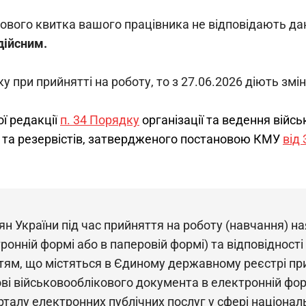
кового квитка вашого працівника не відповідають дан
дійсним.
у при прийнятті на роботу, то з 27.06.2026 діють змін
ї редакції
п. 34 Порядку
 організації та ведення війсь
 та резервістів, затвердженого постановою КМУ 
від
ян України під час прийняття на роботу (навчання) на
ронній формі або в паперовій формі) та відповідності
тям, що містяться в Єдиному державному реєстрі при
нові військовооблікового документа в електронній фо
алу електронних публічних послуг у сфері національн