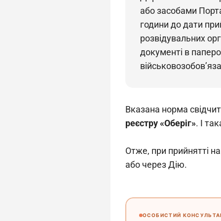
або засобами Порта
години до дати при
розвідувальних орг
документі в паперо
військовозобов’яза
Вказана норма свідчить
реєстру «Оберіг»
. І т
Отже, при прийнятті н
або через Дію.