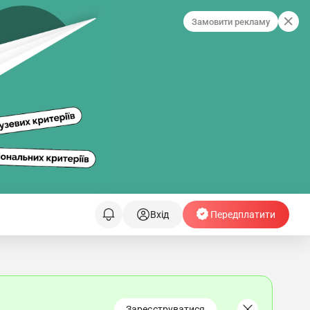
Замовити рекламу
Вхід
Передплатити
Зареєструватися