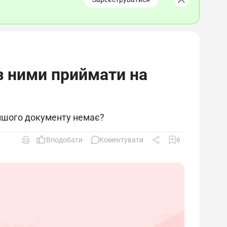
 з ними приймати на
іншого документу немає?
Вподобати
Коментувати
6