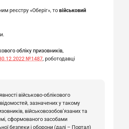
им реєстру «Оберіг», то 
військовий 
и.
кового обліку призовників, 
 30.12.2022 №1487
, роботодавці 
явності військово-облікового 
 відомостей, зазначених у такому 
зовників, військовозобов’язаних та 
рмі, сформованого засобами 
ої безпеки і оборони (далі – Портал) 