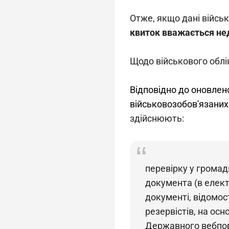
Отже, якщо дані війсь
квиток вважається не
Щодо військового облік
Відповідно до оновлено
військовозобов'язаних
здійснюють:
перевірку у громад
документа (в елект
документі, відомос
резервістів, на ос
Державного вебпорт