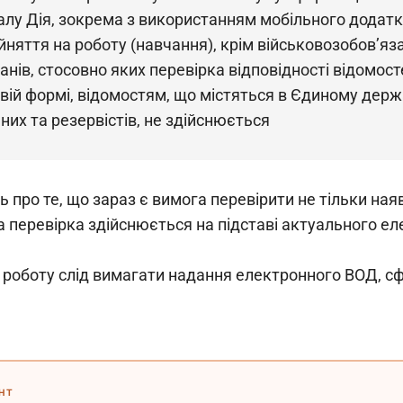
лу Дія, зокрема з використанням мобільного додатка 
йняття на роботу (навчання), крім військовозобов’яза
анів, стосовно яких перевірка відповідності відомост
вій формі, відомостям, що містяться в Єдиному держ
них та резервістів, не здійснюється
 про те, що зараз є вимога перевірити не тільки наяв
ака перевірка здійснюється на підставі актуального е
а роботу слід вимагати надання електронного ВОД, с