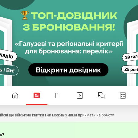
ійсні ще військові квитки і чи можна з ними приймати на роботу
ок?