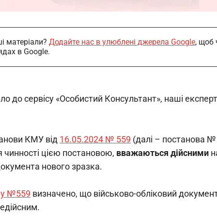
і матеріали?
Додайте нас в улюблені джерела Google
, щоб
ядах в Google.
шло до сервісу «Особистий Консультант», наші експе
танови КМУ від
16.05.2024 № 559
 (далі – постанова №
 чинності цією постановою,
 вважаються дійсними
 н
документа нового зразка.
ку №559
 визначено, що військово-обліковий документ,
недійсним.