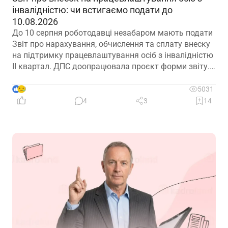
інвалідністю: чи встигаємо подати до
10.08.2026
До 10 серпня роботодавці незабаром мають подати
Звіт про нарахування, обчислення та сплату внеску
на підтримку працевлаштування осіб з інвалідністю
ІІ квартал. ДПС доопрацювала проєкт форми звіту.
Але чи потрібно звітувати до 10.08.2026? Про це –
далі
9
5031
4
3
14