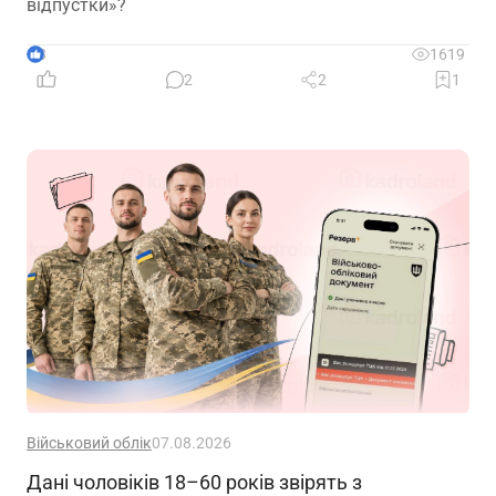
відпустки»?
3
1619
2
2
1
Військовий облік
07.08.2026
Дані чоловіків 18–60 років звірять з