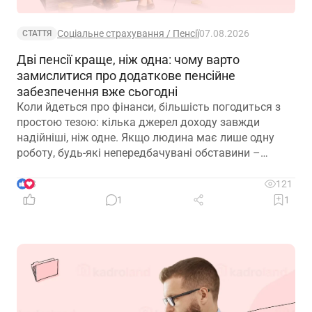
Соціальне страхування / Пенсії
07.08.2026
СТАТТЯ
Дві пенсії краще, ніж одна: чому варто
замислитися про додаткове пенсійне
забезпечення вже сьогодні
Коли йдеться про фінанси, більшість погодиться з
простою тезою: кілька джерел доходу завжди
надійніші, ніж одне. Якщо людина має лише одну
роботу, будь-які непередбачувані обставини –
звільнення, закриття підприємства чи криза в
окремій галузі – можуть миттєво позбавити її
3
121
доходу. Саме тому диверсифікація давно
1
1
вважається одним із головних принципів фінансової
безпеки. Проте цей самий принцип чомусь рідко
застосовують до пенсійного забезпечення