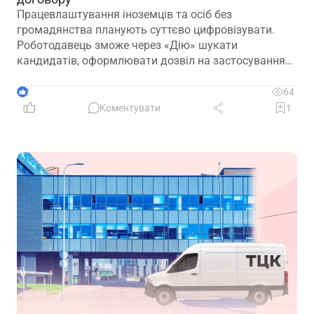
Працевлаштування іноземців та осіб без
громадянства планують суттєво цифровізувати.
Роботодавець зможе через «Дію» шукати
кандидатів, оформлювати дозвіл на застосування
праці, укладати трудовий договір та оформлювати
прийняття на роботу
2
64
Коментувати
1