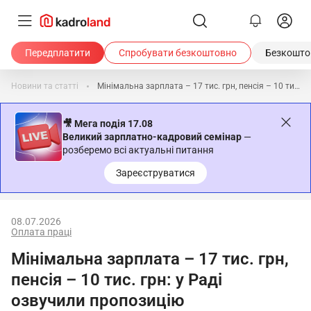
Передплатити
Спробувати безкоштовно
Безкоштов
Новини та статті
Мінімальна зарплата – 17 тис. грн, пенсія – 10 тис. грн: у Раді озвучили пропозицію
🎥 Мега подія 17.08
Великий зарплатно-кадровий семінар
—
розберемо всі актуальні питання
Зареєструватися
08.07.2026
Оплата праці
Мінімальна зарплата – 17 тис. грн,
пенсія – 10 тис. грн: у Раді
озвучили пропозицію