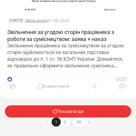
Звільнення
07.08.2026
СТАТТЯ
Звільнення за угодою сторін працівника з
роботи за сумісництвом: заява + наказ
Звільнення працівника за сумісництвом за угодою
сторін здійснюється на загальних підставах
відповідно до п. 1 ст. 36 КЗпП України. Дізнайтеся,
як правильно оформити звільнення сумісника,
визначити дату припинення трудового договору та
зафіксувати домовленість між працівником і
4
237
роботодавцем.
Коментувати
1
Показати ще
…
1
2
50