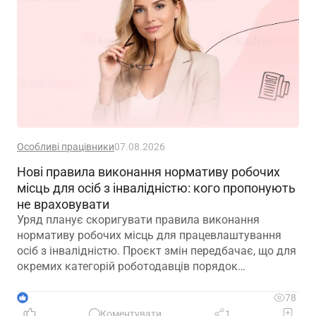
Особливі працівники
07.08.2026
Нові правила виконання нормативу робочих
місць для осіб з інвалідністю: кого пропонують
не враховувати
Уряд планує скоригувати правила виконання
нормативу робочих місць для працевлаштування
осіб з інвалідністю. Проєкт змін передбачає, що для
окремих категорій роботодавців порядок
розрахунку нормативу буде переглянуто, аби
врахувати специфіку їхньої діяльності та усунути
1
78
практичні труднощі із виконанням законодавчих
Коментувати
1