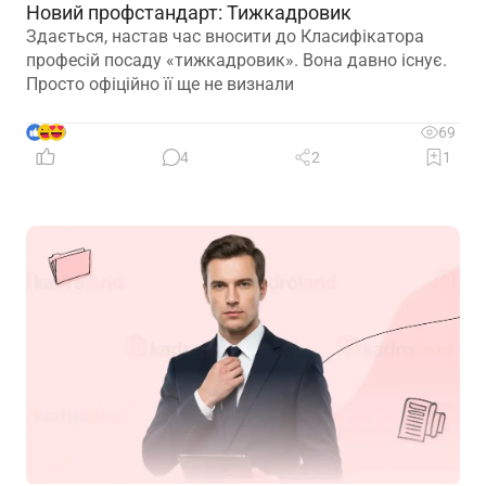
Новий профстандарт: Тижкадровик
Здається, настав час вносити до Класифікатора
професій посаду «тижкадровик». Вона давно існує.
Просто офіційно її ще не визнали
9
69
4
2
1