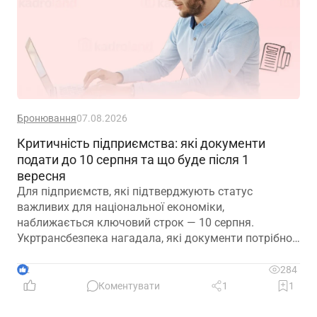
Бронювання
07.08.2026
Критичність підприємства: які документи
подати до 10 серпня та що буде після 1
вересня
Для підприємств, які підтверджують статус
важливих для національної економіки,
наближається ключовий строк — 10 серпня.
Укртрансбезпека нагадала, які документи потрібно
подати, як розглядатимуть уже подані матеріали та
що очікує на компанії, які не встигнуть підтвердити
2
284
свій статус
Коментувати
1
1