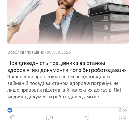
Особливі працівники
07.08.2026
Невідповідність працівника за станом
здоров'я: які документи потрібні роботодавцю
Звільнення працівника через невідповідність
займаній посаді за станом здоров'я потребує не
лише правових підстав, а й належних доказів. Які
медичні документи роботодавець може
використовувати для підтвердження такої
обставини – розповідаємо далі
2
59
1
2