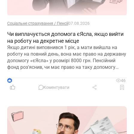
Соціальне страхування / Пенсії
07.08.2026
Чи виплачується допомога єЯсла, якщо вийти
на роботу на декретне місце
Якщо дитині виповнився 1 рік, а мати вийшла на
роботу на повний день, вона має право на державну
допомогу «єЯсла» у розмірі 8000 грн. Пенсійний
фонд роз'яснив, чи має право на таку допомогу
мати, яка вийшла на роботу на декретне місце
3
46
Коментувати