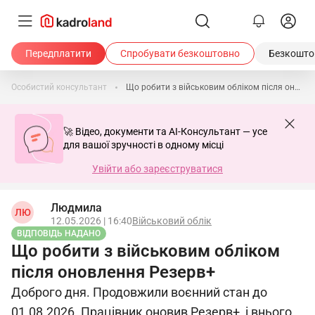
Передплатити
Спробувати безкоштовно
Безкоштов
Особистий консультант
Що робити з військовим обліком після оновлення Резерв+
🚀 Відео, документи та AI-Консультант — усе
для вашої зручності в одному місці
Увійти або зареєструватися
Людмила
ЛЮ
12.05.2026 | 16:40
Військовий облік
ВІДПОВІДЬ НАДАНО
Що робити з військовим обліком
після оновлення Резерв+
Доброго дня. Продовжили воєнний стан до
01.08.2026. Працівник оновив Резерв+, і внього