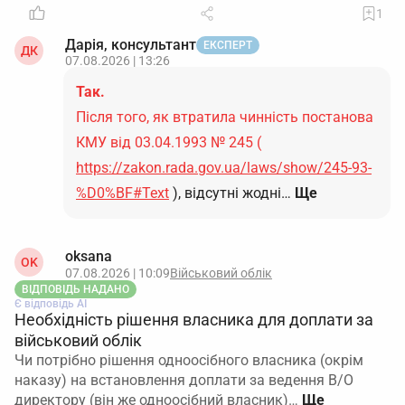
1
Дарія, консультант
ЕКСПЕРТ
ДК
07.08.2026 | 13:26
Так.
Після того, як втратила чинність постанова
КМУ від 03.04.1993 № 245 (
https://zakon.rada.gov.ua/laws/show/245-93-
%D0%BF#Text
), відсутні жодні…
Ще
oksana
OK
07.08.2026 | 10:09
Військовий облік
ВІДПОВІДЬ НАДАНО
Є відповідь АІ
Необхідність рішення власника для доплати за
військовий облік
Чи потрібно рішення одноосібного власника (окрім
наказу) на встановлення доплати за ведення В/О
директору (він же одноосібний власник)…