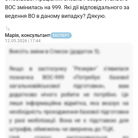
ВОС змінилась на 999. Які дії відповідального за
ведення ВО в даному випадку? Дякую.
Марія, консультант
ЕКСПЕРТ
12.05.2026 | 17:44
Внесіть зміни в Список (додаток 5).
Якщо в застосунку "Резерв+" з’явилася
позначка ВОС-999 «Потребує базової
загальновійськової підготовки», вам
додатково нічого робити не потрібно. Це
лише інформаційна відмітка, яка вказує на
необхідність проходження базової підготовки
у разі мобілізації. Вона не є підставою для
штрафів, обмежень чи звернень до ТЦК.
Цей статус застосовується до