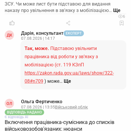
ЗСУ. Чи може лист бути підставою для видання
наказу про увільнення в зв'язку з мобілізацією…
6
Дарія, консультант
ЕКСПЕРТ
ДК
07.08.2026 | 14:17
Так, може.
Підставою увільнити
працівника від роботи у зв’язку з
мобілізацією (ст. 119 КЗпП
https://zakon.rada.gov.ua/laws/show/322-
08#n709
) може…
Ще
Ольга Фертиченко
ОЛ
07.08.2026 | 13:35
Військовий облік
ВІДПОВІДЬ НАДАНО
Є відповідь АІ
Включення працівника-сумісника до списків
військовозобов'язаних: нюанси