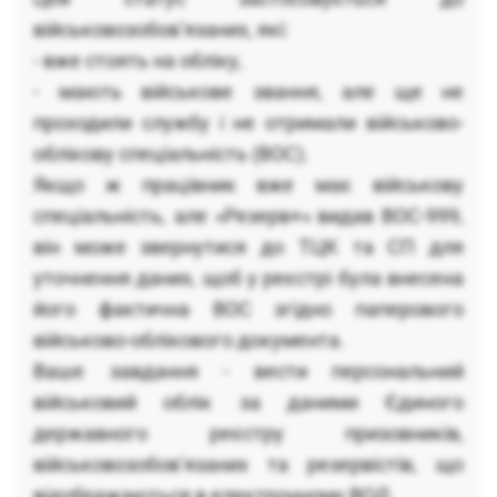
військовозобов’язаних, які:
- вже стоять на обліку,
- мають військове звання, але ще не
проходили службу і не отримали військово-
облікову спеціальність (ВОС).
Якщо ж працівник вже має військову
спеціальність, але «Резерв+» видав ВОС-999,
він може звернутися до ТЦК та СП для
уточнення даних, щоб у реєстрі була внесена
його фактична ВОС згідно паперового
військово-облікового документа.
Ваше завдання - вести персональний
військовий облік за даними Єдиного
державного реєстру призовників,
військовозобов’язаних та резервістів, що
відображаються в електронному ВОД.