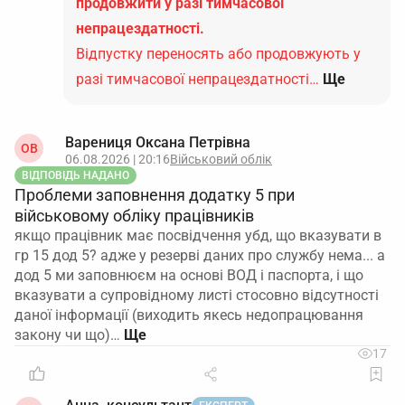
продовжити у разі тимчасової
непрацездатності.
Відпустку переносять або продовжують у
разі тимчасової непрацездатності…
Ще
Варениця Оксана Петрівна
ОВ
06.08.2026 | 20:16
Військовий облік
ВІДПОВІДЬ НАДАНО
Проблеми заповнення додатку 5 при
військовому обліку працівників
якщо працівник має посвідчення убд, що вказувати в
гр 15 дод 5? адже у резерві даних про службу нема... а
дод 5 ми заповнюєм на основі ВОД і паспорта, і що
вказувати а супровідному листі стосовно відсутності
даної інформації (виходить якесь недопрацювання
закону чи що)…
17