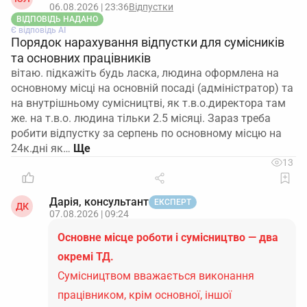
06.08.2026 | 23:36
Відпустки
ВІДПОВІДЬ НАДАНО
Є відповідь АІ
Порядок нарахування відпустки для сумісників
та основних працівників
вітаю. підкажіть будь ласка, людина оформлена на
основному місці на основній посаді (адміністратор) та
на внутрішньому сумісництві, як т.в.о.директора там
же. на т.в.о. людина тільки 2.5 місяці. Зараз треба
робити відпустку за серпень по основному місцю на
24к.дні як…
13
Дарія, консультант
ЕКСПЕРТ
ДК
07.08.2026 | 09:24
Основне місце роботи і сумісництво — два
окремі ТД.
Сумісництвом вважається виконання
працівником, крім основної, іншої