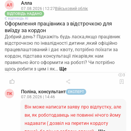
Алла
АЛ
07.08.2026 | 12:27
Військовий облік
ВІДПОВІДЬ НАДАНО
Є відповідь АІ
Оформлення працівника з відстрочкою для
виїзду за кордон
Добрий день? Підкажіть будь ласка,якщо працівник
відстрочкою по інвалідності дитини ,який офіційно
працевлаштований і дає квоту, потрібно поїхати за
кордон, підстава консультації лікарів,як нам
правильно його оформити на роботі? Чи потрібно
щось робити з цим і як…
3
Поліна, консультант
ЕКСПЕРТ
ПК
07.08.2026 | 14:46
Він може написати заяву про відпустку, але
ви, як роботодавець не повинні нічого йому
надавати ( дозвіл на перетин кордоту