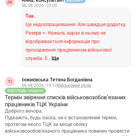
Анна, консультант
ЕКСПЕРТ
АК
06.08.2026 | 22:05
Так.
Це недоопрацювання. Але швидше додатку
Резерв +. Нажаль зараз в ньому не
відображається інформація про
проходження працівником військової
служби. Її…
Ще
Інжиєвська Тетяна Богданівна
ТІ
06.08.2026 | 19:12
Військовий облік
ВІДПОВІДЬ НАДАНО
Термін звіряння списків військовозобов’язаних
працівників ТЦК України
Доброго вечора.
Підкажіть, будь ласка, чи є встановлений термін,
протягом якого ТЦК за місце обліку
військовозобов’язаного працівника повинен провести