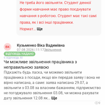
Не треба його звільняти. Студент денної
форми навчання має право поєднувати
навчання з роботою. Студент має такі самі
права, як і всі інші працівники.
Нормат…
Ще
Кузьменко Віка Вадимівна
ВК
07.08.2026 | 11:17
Звільнення
ВІДПОВІДЬ НАДАНО
Є відповідь АІ
Чи можливе звільнення працівника з
неправильною заявою
Підкажіть будь ласка, чи можемо звільнити
працівника з посади, якщо він передав заяву і вона не
вірно написана, а саме: заява написана 29.07, а
звільнити з 03.08 за власним бажанням, підприємство
не погоджувало звільнення 03.08, чи можна рахувати
дату звільнення 12.08 як…
9