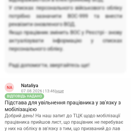
У списках персонального військового обліку
потрібно зазначити ВОС-999 та внести
реквізити оновленого ВОД.
Якщо працівник змінить ВОС у Реєстрі - знову
актуалізувати інформацію у списках
персонального обліку.
Раді допомогти, звертайтесь ще!
Nataliya
NA
07.08.2026 | 13:46
Інше
ВІДПОВІДЬ НАДАНО
Підстава для увільнення працівника у зв'язку з
мобілізацією
Добрий день! На наш запит до ТЦК щодо мобілізації
працівника прийшов лист, що працівник не перебуває
у них на обліку в зв'язку з тим, що призваний до лав