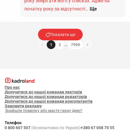
року зберігати його у списках. Адже на
початку року за відсутності…
Ще
Показати ще
…
1
2
7990
Про нас
Долучитися до нашої команди лекторів
Долучитися до нашої команди редакторів
Долучитися до нашої команди консультантів
Замовити рекламу
Знайшли помилку або маєте гарну ідею?
Телефон
0 800 607 507
(безкоштовно по Україні)
+380 67 008 70 55