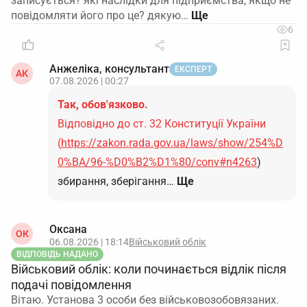
записується? які наслідки для підприємства, якщо не
повідомляти його про це? дякую…
6
Анжеліка, консультант
ЕКСПЕРТ
АК
07.08.2026 | 00:27
Так, обов'язково.
Відповідно до ст. 32 Конституції України
(
https://zakon.rada.gov.ua/laws/show/254%D
0%BA/96-%D0%B2%D1%80/conv#n4263
)
збирання, зберігання…
Ще
Оксана
ОК
06.08.2026 | 18:14
Військовий облік
ВІДПОВІДЬ НАДАНО
Військовий облік: коли починається відлік після
подачі повідомлення
Вітаю. Установа 3 особи без військовозобовязаних.