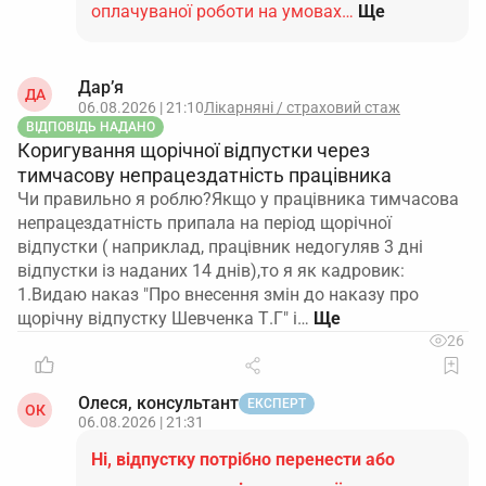
оплачуваної роботи на умовах…
Ще
Дар’я
ДА
06.08.2026 | 21:10
Лікарняні / страховий стаж
ВІДПОВІДЬ НАДАНО
Коригування щорічної відпустки через
тимчасову непрацездатність працівника
Чи правильно я роблю?Якщо у працівника тимчасова
непрацездатність припала на період щорічної
відпустки ( наприклад, працівник недогуляв 3 дні
відпустки із наданих 14 днів),то я як кадровик:
1.Видаю наказ "Про внесення змін до наказу про
щорічну відпустку Шевченка Т.Г" і…
26
Олеся, консультант
ЕКСПЕРТ
ОК
06.08.2026 | 21:31
Ні, відпустку потрібно перенести або