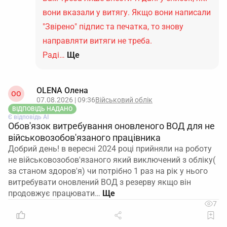
вони вказали у витягу. Якщо вони написали
"Звірено" підпис та печатка, то знову
направляти витяги не треба.
Раді…
Ще
OLENA Олена
ОO
07.08.2026 | 09:36
Військовий облік
ВІДПОВІДЬ НАДАНО
Є відповідь АІ
Обов'язок витребування оновленого ВОД для не
військовозобов'язаного працівника
Добрий день! в вересні 2024 році прийняли на роботу
не військовозобов'язаного який виключений з обліку(
за станом здоров'я) чи потрібно 1 раз на рік у нього
витребувати оновлений ВОД з резерву якщо він
продовжує працювати…
7