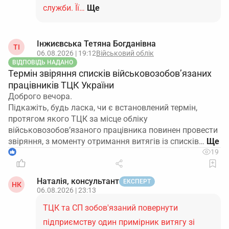
служби. Її…
Ще
Інжиєвська Тетяна Богданівна
ТІ
06.08.2026 | 19:12
Військовий облік
ВІДПОВІДЬ НАДАНО
Термін звіряння списків військовозобов’язаних
працівників ТЦК України
Доброго вечора.
Підкажіть, будь ласка, чи є встановлений термін,
протягом якого ТЦК за місце обліку
військовозобов’язаного працівника повинен провести
звіряння, з моменту отримання витягів із списків…
1
19
Наталія, консультант
ЕКСПЕРТ
НК
06.08.2026 | 23:13
ТЦК та СП зобов'язаний повернути
підприємству один примірник витягу зі