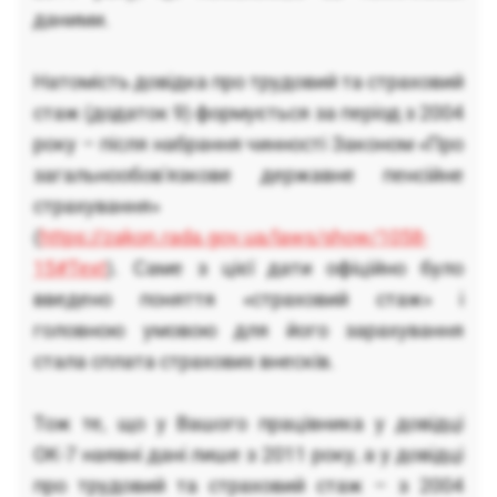
даними.
Натомість довідка про трудовий та страховий
стаж (додаток 9) формується за період з 2004
року – після набрання чинності Законом «Про
загальнообов'язкове державне пенсійне
страхування»
(
https://zakon.rada.gov.ua/laws/show/1058-
15#Text
). Саме з цієї дати офіційно було
введено поняття «страховий стаж» і
головною умовою для його зарахування
стала сплата страхових внесків.
Тож те, що у Вашого працівника у довідці
ОК-7 наявні дані лише з 2011 року, а у довідці
про трудовий та страховий стаж – з 2004