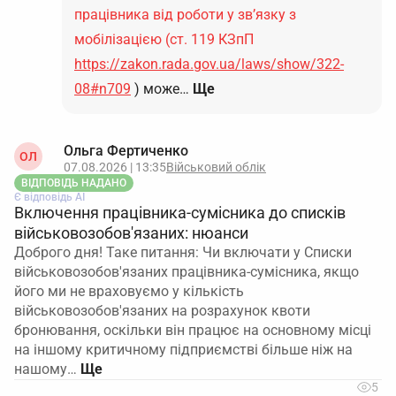
працівника від роботи у зв’язку з
мобілізацією (ст. 119 КЗпП
https://zakon.rada.gov.ua/laws/show/322-
08#n709
) може…
Ще
Ольга Фертиченко
ОЛ
07.08.2026 | 13:35
Військовий облік
ВІДПОВІДЬ НАДАНО
Є відповідь АІ
Включення працівника-сумісника до списків
військовозобов'язаних: нюанси
Доброго дня! Таке питання: Чи включати у Списки
військовозобов'язаних працівника-сумісника, якщо
його ми не враховуємо у кількість
військовозобов'язаних на розрахунок квоти
бронювання, оскільки він працює на основному місці
на іншому критичному підприємстві більше ніж на
нашому…
5