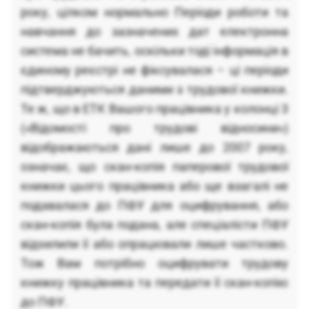
року, цілком нормально Періоди роботи та
навчання до зазначених дат електронна
система не бачить, оскільки тоді інформація в
єдиному реєстрі не фіксувалася – ці періоди
підтверджуються даними з трудової книжки.
Те ж, що в ЕТК Вашого працівника у колонці 3
(«Відомості про трудові відносини»)
відображаються дані лише до 2007 року,
означає, що скан-копія паперової трудової
книжки цього працівника або ще взагалі не
подавалася до ПФУ для оцифрування, або
скан-копія була подана, але спеціалісти ПФУ
відхилили її або опрацювали лише частково.
Тож Вам потрібно оцифрувати трудову
книжку працівника та передати її скан-копію
до ПФУ.