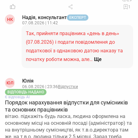
1
Надія, консультант
ЕКСПЕРТ
НК
07.08.2026 | 11:42
Так, прийняти працівника «день в день»
(07.08.2026) і подати повідомлення до
податкової з однаковою датою наказу та
початку роботи можна, але…
Ще
Юлія
ЮЛ
06.08.2026 | 23:36
Відпустки
ВІДПОВІДЬ НАДАНО
Є відповідь АІ
Порядок нарахування відпустки для сумісників
та основних працівників
вітаю. підкажіть будь ласка, людина оформлена на
основному місці на основній посаді (адміністратор) та
на внутрішньому сумісництві, як т.в.о.директора там
же. на т.в.о. людина тільки 2.5 місяці. Зараз треба