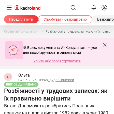
Передплатити
Спробувати безкоштовно
Безкоштов
Особистий консультант
Розбіжності у трудових записах: як їх правильно вирішити
🚀 Відео, документи та AI-Консультант — усе
для вашої зручності в одному місці
Увійти або зареєструватися
Ольга
ОЛ
04.06.2026 | 09:48
Трудові книжки
ВІДПОВІДЬ НАДАНО
Розбіжності у трудових записах: як
їх правильно вирішити
Вітаю.Допоможіть розібратись.Працівник
працює на підпр з листоп 1982 року, з жовт 1980