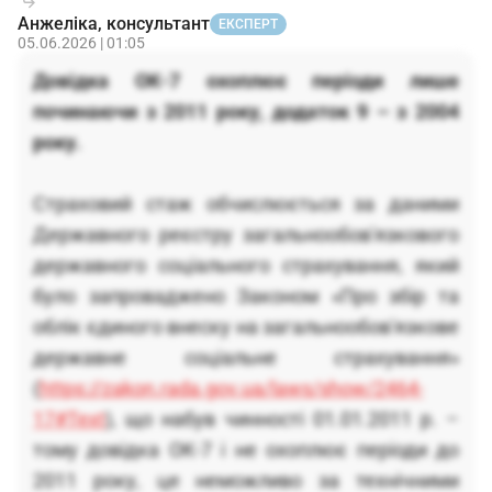
Анжеліка, консультант
ЕКСПЕРТ
05.06.2026 | 01:05
Довідка ОК-7 охоплює періоди лише
починаючи з 2011 року, додаток 9 – з 2004
року.
Страховий стаж обчислюється за даними
Державного реєстру загальнообов'язкового
державного соціального страхування, який
було запроваджено Законом «Про збір та
облік єдиного внеску на загальнообов'язкове
державне соціальне страхування»
(
https://zakon.rada.gov.ua/laws/show/2464-
17#Text
), що набув чинності 01.01.2011 р. –
тому довідка ОК-7 і не охоплює періоди до
2011 року, це неможливо за технічними