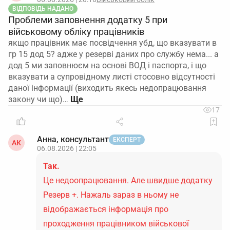
ВІДПОВІДЬ НАДАНО
Проблеми заповнення додатку 5 при
військовому обліку працівників
якщо працівник має посвідчення убд, що вказувати в
гр 15 дод 5? адже у резерві даних про службу нема... а
дод 5 ми заповнюєм на основі ВОД і паспорта, і що
вказувати а супровідному листі стосовно відсутності
даної інформації (виходить якесь недопрацювання
закону чи що)…
17
Анна, консультант
ЕКСПЕРТ
АК
06.08.2026 | 22:05
Так.
Це недоопрацювання. Але швидше додатку
Резерв +. Нажаль зараз в ньому не
відображається інформація про
проходження працівником військової