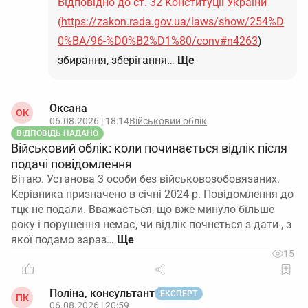
Відповідно до ст. 32 Конституції України
(
https://zakon.rada.gov.ua/laws/show/254%D
0%BA/96-%D0%B2%D1%80/conv#n4263
)
збирання, зберігання…
Ще
Оксана
ОК
06.08.2026 | 18:14
Військовий облік
ВІДПОВІДЬ НАДАНО
Військовий облік: коли починається відлік після
подачі повідомлення
Вітаю. Установа 3 особи без військовозобовязаних.
Керівника призначено в січні 2024 р. Повідомлення до
тцк не подали. Вважається, що вже минуло більше
року і порушення немає, чи відлік почнеться з дати , з
якої подамо зараз…
15
Поліна, консультант
ЕКСПЕРТ
ПК
06.08.2026 | 20:59