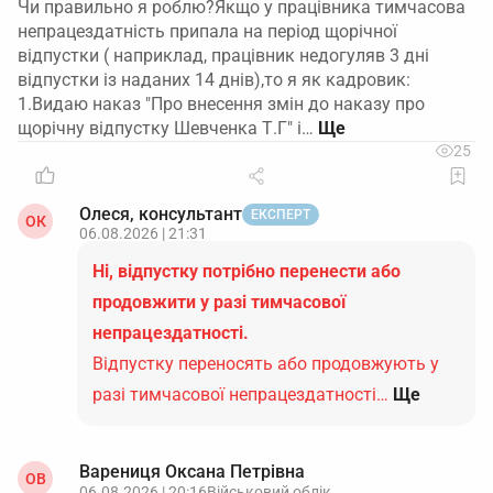
Чи правильно я роблю?Якщо у працівника тимчасова
непрацездатність припала на період щорічної
відпустки ( наприклад, працівник недогуляв 3 дні
відпустки із наданих 14 днів),то я як кадровик:
1.Видаю наказ "Про внесення змін до наказу про
щорічну відпустку Шевченка Т.Г" і…
25
Олеся, консультант
ЕКСПЕРТ
ОК
06.08.2026 | 21:31
Ні, відпустку потрібно перенести або
продовжити у разі тимчасової
непрацездатності.
Відпустку переносять або продовжують у
разі тимчасової непрацездатності…
Ще
Варениця Оксана Петрівна
ОВ
06.08.2026 | 20:16
Військовий облік