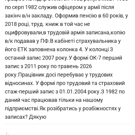
по серп 1982 служив офіцером у армії після
закінч в/н закладу. Оформив пенсію в 60 років, у
2018 році, труд. книж в той час не
оцифровували,в трудовій армія записана,копію
в/к подавав у ПФ.В кабінеті страхувальника у
його ЕТК заповнена колонка 4. У колонці 3
останнй запис 2007 року.У формі ОК-7 перший
запис з 2011 року по травень 2026
року.Працівник досі перебуває у трудових
відносинах. У формі про трудовий та страховий
стаж-перший запис з 01.01.2004 року.З 1982 по
даний час працював тільки на нашому
підприємстві.Як розібратись у розбіжностях у
записах? Дякую