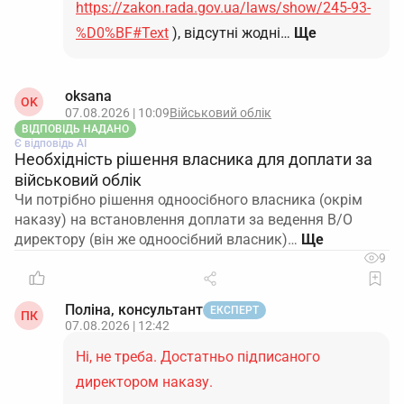
https://zakon.rada.gov.ua/laws/show/245-93-
%D0%BF#Text
), відсутні жодні…
Ще
oksana
OK
07.08.2026 | 10:09
Військовий облік
ВІДПОВІДЬ НАДАНО
Є відповідь АІ
Необхідність рішення власника для доплати за
військовий облік
Чи потрібно рішення одноосібного власника (окрім
наказу) на встановлення доплати за ведення В/О
директору (він же одноосібний власник)…
9
Поліна, консультант
ЕКСПЕРТ
ПК
07.08.2026 | 12:42
Ні, не треба. Достатньо підписаного
директором наказу.