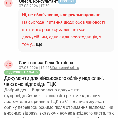
Олеся, консультант
ЕКСПЕРТ
ОК
07.08.2026 | 17:50
Ні, не обов'язково, але рекомендовано.
На сьогодні питання щодо обов'язковості
штатного розпису залишається
дискусійним, однак для роботодавців, у
тому…
Ще
Свинцицька Леся Петрівна
ЛС
07.08.2026 | 15:46
Військовий облік
ВІДПОВІДЬ НАДАНО
Документи для військового обліку надіслані,
чекаємо відповідь ТЦК
Добрий день. Відправлено документи
(супровідний+витяг зі списків) рекомендованим
листом для звіряння в ТЦК та СП. Запис в журнал
обліку перевірок робимо після отримання відповіді, чи
вносимо відразу, вказуючи номер вихідного листа, так