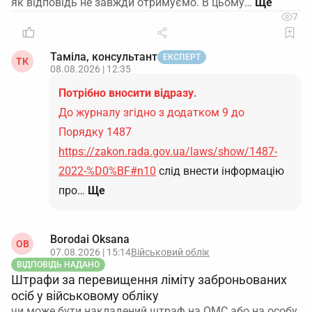
як відповідь не завжди отримуємо. В цьому…
7
Таміла, консультант
ЕКСПЕРТ
ТК
08.08.2026 | 12:35
Потрібно вносити відразу.
До журналу згідно з додатком 9 до
Порядку 1487
https://zakon.rada.gov.ua/laws/show/1487-
2022-%D0%BF#n10
слід внести інформацію
про…
Ще
Borodai Oksana
OB
07.08.2026 | 15:14
Військовий облік
ВІДПОВІДЬ НАДАНО
Штрафи за перевищення ліміту заброньованих
осіб у військовому обліку
чи може бути накладений штраф на ОМС або на особу,