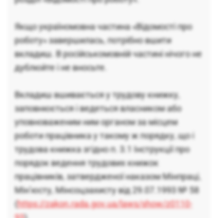
Якщо україномовна частина «Відомості про
роботу» завершилась, потрібно вшити
вкладиш. В російськомовній частині нічого не
дублюйте і не вносьте.
Вкладиш вшивається у трудову книжку,
заповнюється і ведеться власником або
уповноваженим ним органом за місцем
роботи працівника у такому ж порядку, що і
трудова книжка згідно п. 3.1 Інструкції про
порядок ведення трудових книжок
працівників, затвердженої наказом Мінпраці,
Мін’юсту, Мінсоцзахисту від 29.07.1993 № 58
(
https://zakon.rada.gov.ua/laws/show/z0110-
93
)