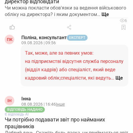
директор відповідати
Чи можна покласти обов'язки за ведення військового
обліку на директора? і яким документом…
6
Поліна, консультант
ЕКСПЕРТ
ПК
09.08.2026 | 09:56
Так, може, але за певних умов:
на підприємстві відсутня служба персоналу
(відділ кадрів) або спеціаліст, який веде
кадровий облік;спеціалісти, які ведуть…
Ще
Інна
ІН
08.08.2026 | 16:46
Інше
ВІДПОВІДЬ НАДАНО
Є відповідь АІ
Чи потрібно подавати звіт про найманих
працівників
Добрий день. Скажіть будь ласка, чи приймається звіт