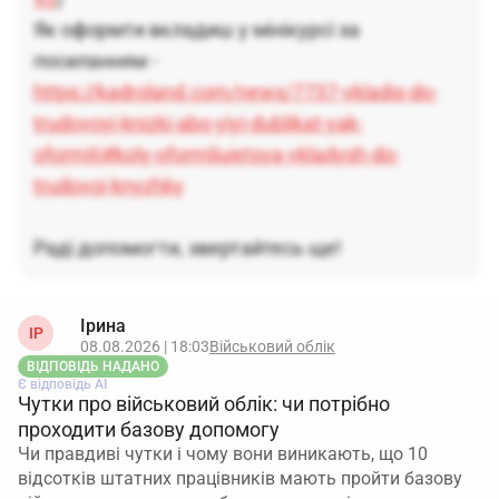
Як оформти вкладиш у мінікурсі за
посиланням -
https://kadroland.com/news/7737-vkladis-do-
trudovoyi-knizki-abo-yiyi-dublikat-yak-
oformiti#koly-oformliuietsya-vkladysh-do-
trudovoi-knyzhky
Раді допомогти, звертайтесь ще!
Ірина
ІР
08.08.2026 | 18:03
Військовий облік
ВІДПОВІДЬ НАДАНО
Є відповідь АІ
Чутки про військовий облік: чи потрібно
проходити базову допомогу
Чи правдиві чутки і чому вони виникають, що 10
відсотків штатних працівників мають пройти базову