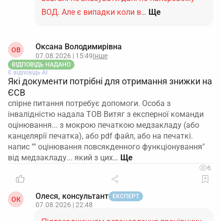
ВОД. Але є випадки коли в…
Ще
Оксана Володимирівна
ОВ
07.08.2026 | 15:49
Інше
ВІДПОВІДЬ НАДАНО
Є відповідь АІ
Які документи потрібні для отримання знижки на
ЄСВ
спірне питання потребує допомоги. Особа з
інвалідністю надала ТОВ Витяг з експерної команди
оцінювання... з мокрою печаткою медзакладу (або
канцелярії печатка), або pdf файл, або на печаткі.
напис "" оцінювання повсякденного функціонування"
від медзакладу... який з цих…
6
Олеся, консультант
ЕКСПЕРТ
ОК
07.08.2026 | 22:48