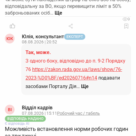
відповідальну за ВО, якщо перевищити ліміт в 50%
заброньованих осіб…
9
Юлія, консультант
ЕКСПЕРТ
ЮК
08.08.2026 | 20:52
Так, може.
З одного боку, відповідно до п. 9-2 Порядку
76
https://zakon.rada.gov.ua/laws/show/76-
2023-%D0%BF/ed20260716#n14
подавати
засобами Порталу Дія…
Ще
Відділ кадрів
ВІ
07.08.2026 | 15:11
Робочий час / табель
ВІДПОВІДЬ НАДАНО
Є відповідь АІ
Можливість встановлення норми робочих годин
за три тижні