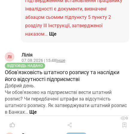
Підтвердженням встановлення працівнику
інвалідності є документи, визначені
абзацом сьомим підпункту 5 пункту 2
розділу ІІІ Інструкції, затвердженої
наказом…
Ще
Лілія
ЛІ
07.08.2026 | 15:48
Інше
ВІДПОВІДЬ НАДАНО
Обов'язковість штатного розпису та наслідки
його відсутності підприємстві
Добрий день.
Чи обов'язково на підприємстві вести штатний
розпис? Чи передбачені штрафи за відсутність
штатного розпису. Як затверджувати штатний розпис
в Банках…
9