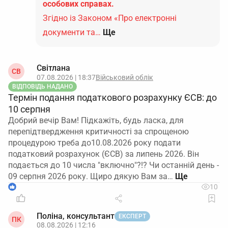
особових справах.
Згідно із Законом «Про електронні
документи та…
Ще
Світлана
СВ
07.08.2026 | 18:37
Військовий облік
ВІДПОВІДЬ НАДАНО
Термін подання податкового розрахунку ЄСВ: до
10 серпня
Добрий вечір Вам! Підкажіть, будь ласка, для
перепідтвердження критичності за спрощеною
процедурою треба до10.08.2026 року подати
податковий розрахунок (ЄСВ) за липень 2026. Він
подається до 10 числа "включно"?!? Чи останній день -
09 серпня 2026 року. Щиро дякую Вам за…
1
10
Поліна, консультант
ЕКСПЕРТ
ПК
08.08.2026 | 12:16