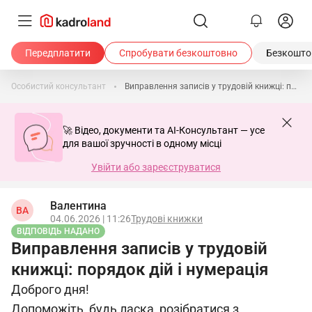
Передплатити
Спробувати безкоштовно
Безкоштов
Особистий консультант
Виправлення записів у трудовій книжці: порядок дій і нумерація
🚀 Відео, документи та AI-Консультант — усе
для вашої зручності в одному місці
Увійти або зареєструватися
Валентина
ВА
04.06.2026 | 11:26
Трудові книжки
ВІДПОВІДЬ НАДАНО
Виправлення записів у трудовій
книжці: порядок дій і нумерація
Доброго дня!
Допоможіть, будь ласка, розібратися з