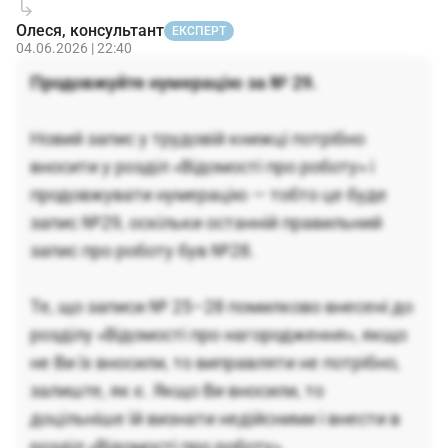
Олеся, консультант
ЕКСПЕРТ
04.06.2026 | 22:40
Продовжуйте нумерацію за № 29.
Новий запис у трудовій книжці потрібно
вносити у розділ «Відомості про роботу» і
продовжувати нумерацію — тобто це буде
запис №29, оскільки останній правильний
запис про роботу був №28.
Те, що записи № 25–28 помилково внесені до
розділу «Відомості про нагородження», якщо
не Ви їх вносили, то виправляти не потрібно,
залиште, як є. Якщо Ви вносили, то
доцільніше їй визнати недійсними і внести в
розділ «Відомості про роботу».