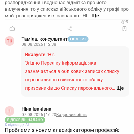
розпорядження і водночас відмітка про його
вилучення, то у списках військового обліку у графі про
моб. розпорядження я зазначаю - НІ…
5
Таміла, консультант
ЕКСПЕРТ
ТК
08.08.2026 | 12:38
Вказуєте "Ні".
Згідно Переліку інформації, яка
зазначається в облікових записах списку
персонального військового обліку
призовників до Списку персонального…
Ще
Ніна Іванівна
НІ
07.08.2026 | 16:20
Кадровий облік
ВІДПОВІДЬ НАДАНО
Є відповідь АІ
Проблеми з новим класифікатором професій: