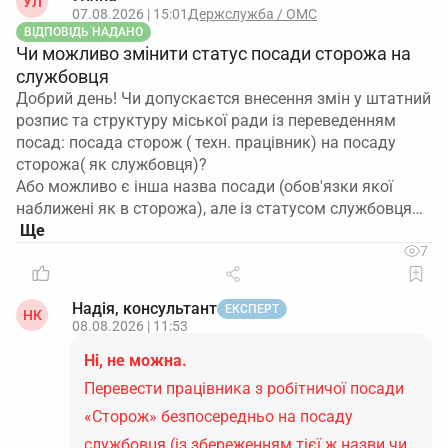
УЛ
07.08.2026 | 15:01
Держслужба / ОМС
ВІДПОВІДЬ НАДАНО
Чи можливо змінити статус посади сторожа на
службовця
Добрий день! Чи допускаєтся внесення змін у штатний
розпис та структуру міської ради із переведенням
посад: посада сторож ( техн. працівник) на посаду
сторожа( як службовця)?
Або можливо є інша назва посади (обов'язки якої
наближені як в сторожа), але із статусом службовця…
7
Надія, консультант
ЕКСПЕРТ
НК
08.08.2026 | 11:53
Ні, не можна.
Перевести працівника з робітничої посади
«Сторож» безпосередньо на посаду
службовця (із збереженням тієї ж назви чи