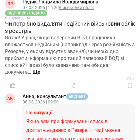
Рудик Людмила Володимирівна
ЛР
07.08.2026 | 16:20
Військовий облік
ВІДПОВІДЬ НАДАНО
Є відповідь АІ
Чи потрібно видаляти недійсний військовий облік
з реєстрів
Вітаю! У разі, якщо паперовий ВОД працівника
вважається недійсним (наприклад через розбіжність з
Резерв+, у якому відсутнє звання), чи необхідно
прибрати інформацію про такий паперовий ВОД зі
списків? Наразі було зазначено там обидва
докумета…
5
Анна, консультант
ЕКСПЕРТ
АК
08.08.2026 | 09:00
По ситуації.
Якщо вам при формуванні списків
достатньо даних з Резерв +, тоді можна
взагалі не вказувати дані по паперовому