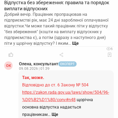
Відпустка без збереження: правила та порядок
виплати відпускних
Добрий вечір. Працівник пропрацював на
підприємстві рік, має 24 дні заробленої оплачуваної
відпустки.Чи може такий працівник піти у відпустку
"без збереження" (кошти на виплату відпускних у
підприємства є), а потім (одразу з наступного дня)
піти у щорічну відпустку? І яким…
6
Олена, консультант
ЕКСПЕРТ
ОК
09.08.2026 | 01:39
Так, може.
Відповідно до ст. 6 Закону № 504
https://zakon.rada.gov.ua/laws/show/504/96-
%D0%B2%D1%80/conv#n48
щорічна
основна відпустка надається
працівникам…
Ще