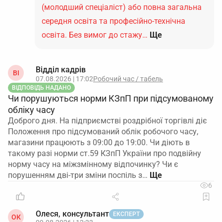
(молодший спеціаліст) або повна загальна
середня освіта та професійно-технічна
освіта. Без вимог до стажу…
Ще
Відділ кадрів
ВІ
07.08.2026 | 17:02
Робочий час / табель
ВІДПОВІДЬ НАДАНО
Чи порушуються норми КЗпП при підсумованому
обліку часу
Доброго дня. На підприємстві роздрібної торгівлі діє
Положення про підсумований облік робочого часу,
магазини працюють з 09:00 до 19:00. Чи діють в
такому разі норми ст.59 КЗпП України про подвійну
норму часу на міжзмінному відпочинку? Чи є
порушенням дві-три зміни поспіль з…
6
Олеся, консультант
ЕКСПЕРТ
ОК