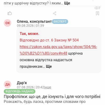
піти у щорічну відпустку? І яким…
7
Олена, консультант
ЕКСПЕРТ
ОК
09.08.2026 | 01:39
Так, може.
Відповідно до ст. 6 Закону № 504
https://zakon.rada.gov.ua/laws/show/504/96-
%D0%B2%D1%80/conv#n48
щорічна
основна відпустка надається
працівникам…
Ще
Дар’я
ДА
07.08.2026 | 20:42
Інше
ВІДПОВІДЬ НАДАНО
Профспілки: що це, де існують і для чого потрібні
Розкажіть, будь ласка, простими словами про