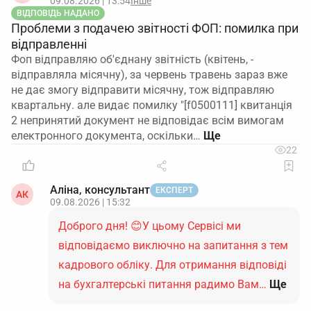
09.08.2026 | 13:54
Інше
Звільнити без заяви працівниці можна лише за
ВІДПОВІДЬ НАДАНО
Проблеми з подачею звітності ФОП: помилка при
умови дотримання всієї процедури та строків.
У
відправленні
такому разі підстава в наказі й трудовій книжці
Фоп відправляю об'єднану звітність (квітень, -
(якщо ведеться) – «звільнена за прогул» із
відправляла місячну), за червень травень зараз вже
посиланням на п. 4 ч. 1 ст. 40 КЗпП. Порушення
не дає змогу відправити місячну, тож відправляю
процедури (відсутність актів, запиту пояснень,
квартальну. але видає помилку "[f0500111] квитанція
пропуск строків) створює високий ризик визнання
2 непринятий документ не відповідає всім вимогам
звільнення незаконним і поновлення працівниці на
електронного документа, оскільки…
роботі з виплатою середнього заробітку.
22
Підсумок.
Якщо після закінчення відпустки до 6
років працівниця не виходить на зв’язок,
Аліна, консультант
ЕКСПЕРТ
АК
09.08.2026 | 15:32
роботодавець може звільнити її без заяви лише як
дисциплінарне стягнення за прогул, належно
Доброго дня! 😊У цьому Сервісі ми
зафіксувавши відсутність, витребувавши
відповідаємо виключно на запитання з тем
пояснення та дотримавшись строків,
кадрового обліку. Для отримання відповіді
встановлених КЗпП.
на бухгалтерські питання радимо Вам…
Ще