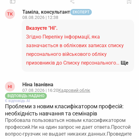
Таміла, консультант
ЕКСПЕРТ
ТК
08.08.2026 | 12:38
Вказуєте "Ні".
Згідно Переліку інформації, яка
зазначається в облікових записах списку
персонального військового обліку
призовників до Списку персонального…
Ще
Ніна Іванівна
НІ
07.08.2026 | 16:20
Кадровий облік
ВІДПОВІДЬ НАДАНО
Є відповідь АІ
Проблеми з новим класифікатором професій:
необхідність навчання та семінарів
Пробовала пользоваться новым классификатором
профессий.Ни на один запрос не дает ответа.Простой
вопрос-грузчик не выдает никаких данных.Проведите