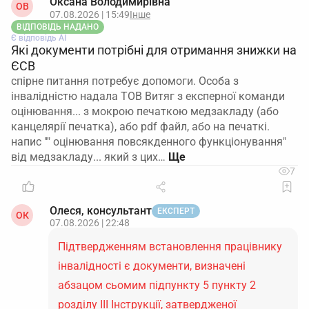
Оксана Володимирівна
ОВ
07.08.2026 | 15:49
Інше
ВІДПОВІДЬ НАДАНО
Є відповідь АІ
Які документи потрібні для отримання знижки на
ЄСВ
спірне питання потребує допомоги. Особа з
інвалідністю надала ТОВ Витяг з експерної команди
оцінювання... з мокрою печаткою медзакладу (або
канцелярії печатка), або pdf файл, або на печаткі.
напис "" оцінювання повсякденного функціонування"
від медзакладу... який з цих…
7
Олеся, консультант
ЕКСПЕРТ
ОК
07.08.2026 | 22:48
Підтвердженням встановлення працівнику
інвалідності є документи, визначені
абзацом сьомим підпункту 5 пункту 2
розділу ІІІ Інструкції, затвердженої