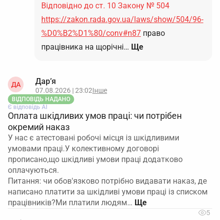
Відповідно до ст. 10 Закону № 504
https://zakon.rada.gov.ua/laws/show/504/96-
%D0%B2%D1%80/conv#n87
право
працівника на щорічні…
Ще
Дар’я
ДА
07.08.2026 | 23:02
Інше
ВІДПОВІДЬ НАДАНО
Є відповідь АІ
Оплата шкідливих умов праці: чи потрібен
окремий наказ
У нас є атестовані робочі місця із шкідливими
умовами праці.У колективному договорі
прописано,що шкідливі умови праці додатково
оплачуються.
Питання: чи обов'язково потрібно видавати наказ, де
написано платити за шкідливі умови праці із списком
працівників?Ми платили людям…
5