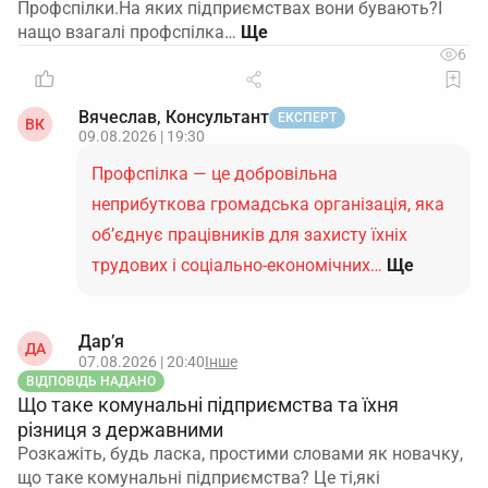
Профспілки.На яких підприємствах вони бувають?І
нащо взагалі профспілка…
6
Вячеслав, Консультант
ЕКСПЕРТ
ВК
09.08.2026 | 19:30
Профспілка — це добровільна
неприбуткова громадська організація, яка
об’єднує працівників для захисту їхніх
трудових і соціально-економічних…
Ще
Дар’я
ДА
07.08.2026 | 20:40
Інше
ВІДПОВІДЬ НАДАНО
Що таке комунальні підприємства та їхня
різниця з державними
Розкажіть, будь ласка, простими словами як новачку,
що таке комунальні підприємства? Це ті,які