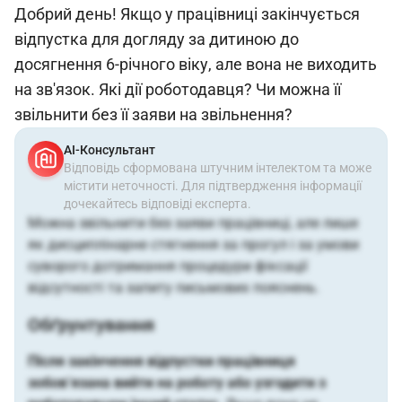
Добрий день! Якщо у працівниці закінчується
відпустка для догляду за дитиною до
досягнення 6-річного віку, але вона не виходить
на зв'язок. Які дії роботодавця? Чи можна її
звільнити без її заяви на звільнення?
АІ-Консультант
Відповідь сформована штучним інтелектом та може
містити неточності. Для підтвердження інформації
дочекайтесь відповіді експерта.
Можна звільнити без заяви працівниці, але лише
як дисциплінарне стягнення за прогул і за умови
суворого дотримання процедури фіксації
відсутності та запиту письмових пояснень.
Обґрунтування
Після закінчення відпустки працівниця
зобов’язана вийти на роботу або узгодити з