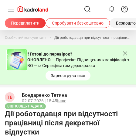
Передплатити
Спробувати безкоштовно
Безкоштов
Особистий консультант
Дії роботодавця при відсутності працівниці після декретної відпустки
❗ Готові до перевірок?
ОНОВЛЕНО
— Професію: Підвищення кваліфікації з
ВО — із Сертифікатом держзразка
Зареєструватися
Бондаренко Тетяна
ТБ
02.07.2026 | 15:45
Інше
ВІДПОВІДЬ НАДАНО
Дії роботодавця при відсутності
працівниці після декретної
відпустки