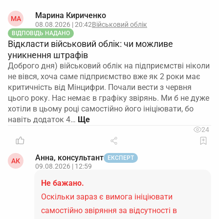
Марина Кириченко
МА
08.08.2026 | 20:42
Військовий облік
ВІДПОВІДЬ НАДАНО
Відкласти військовий облік: чи можливе
уникнення штрафів
Доброго дня) військовий облік на підприємстві ніколи
не вівся, хоча саме підприємство вже як 2 роки має
критичність від Мінцифри. Почали вести з червня
цього року. Нас немає в графіку звірянь. Ми б не дуже
хотіли в цьому році самостійно його ініціювати, бо
навіть додаток 4…
24
Анна, консультант
ЕКСПЕРТ
АК
09.08.2026 | 12:59
Не бажано.
Оскільки зараз є вимога ініціювати
самостійно звіряння за відсутності в