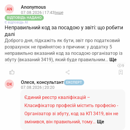
Anonymous
AN
07.08.2026 | 17:43
Інше
ВІДПОВІДЬ НАДАНО
Є відповідь АІ
Неправильний код за посадою у звіті: що робити
далі
Доброго дня, підкажіть як бути, звіт про податковий
розрахунок не прийнятою з причини: у додатку 5
неправильно вказаний код за посадою організатор із
збуту (вказаний 3419), який буде правильним…
9
Олеся, консультант
ЕКСПЕРТ
ОК
07.08.2026 | 20:20
Єдиний реєстр кваліфікацій –
Класифікатор професій містить професію -
Організатор зі збуту, код за КП 3419, він не
змінився, він правильний, тому…
Ще