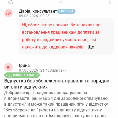
Дарія, консультант
ЕКСПЕРТ
ДК
09.08.2026 | 09:23
Ні, обов’язково повинен бути наказ про
встановлення працівникам доплати за
роботу в шкідливих умовах праці, які
належить до кадрових наказів…
Ще
Ірина
ІР
07.08.2026 | 21:46
Відпустки
ВІДПОВІДЬ НАДАНО
Відпустка без збереження: правила та порядок
виплати відпускних
Добрий вечір. Працівник пропрацював на
підприємстві рік, має 24 дні заробленої оплачуваної
відпустки.Чи може такий працівник піти у відпустку
"без збереження" (кошти на виплату відпускних у
підприємства є), а потім (одразу з наступного дня)