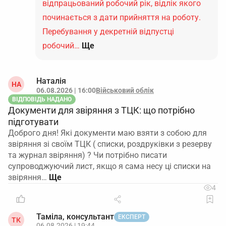
відпрацьований робочий рік, відлік якого
починається з дати прийняття на роботу.
Перебування у декретній відпустці
робочий…
Ще
Наталія
НА
06.08.2026 | 16:00
Військовий облік
ВІДПОВІДЬ НАДАНО
Документи для звіряння з ТЦК: що потрібно
підготувати
Доброго дня! Які документи маю взяти з собою для
звіряння зі своїм ТЦК ( списки, роздруківки з резерву
та журнал звіряння) ? Чи потрібно писати
супроводжуючий лист, якщо я сама несу ці списки на
звіряння…
4
Таміла, консультант
ЕКСПЕРТ
ТК
06.08.2026 | 19:44