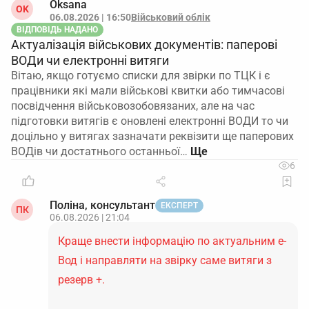
Oksana
OK
06.08.2026 | 16:50
Військовий облік
ВІДПОВІДЬ НАДАНО
Актуалізація військових документів: паперові
ВОДи чи електронні витяги
Вітаю, якщо готуємо списки для звірки по ТЦК і є
працівники які мали військові квитки або тимчасові
посвідчення військовозобовязаних, але на час
підготовки витягів є оновлені електронні ВОДИ то чи
доцільно у витягах зазначати реквізити ще паперових
ВОДів чи достатнього останньої…
6
Поліна, консультант
ЕКСПЕРТ
ПК
06.08.2026 | 21:04
Краще внести інформацію по актуальним е-
Вод і направляти на звірку саме витяги з
резерв +.