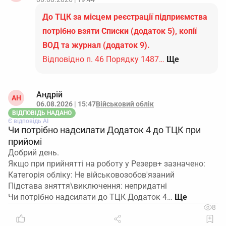
До ТЦК за місцем реєстрації підприємства
потрібно взяти Списки (додаток 5), копії
ВОД та журнал (додаток 9).
Відповідно п. 46 Порядку 1487…
Ще
Андрій
АН
06.08.2026 | 15:47
Військовий облік
ВІДПОВІДЬ НАДАНО
Є відповідь АІ
Чи потрібно надсилати Додаток 4 до ТЦК при
прийомі
Добрий день.
Якщо при прийнятті на роботу у Резерв+ зазначено:
Категорія обліку: Не військовозобов'язаний
Підстава зняття\виключення: непридатні
Чи потрібно надсилати до ТЦК Додаток 4…
8