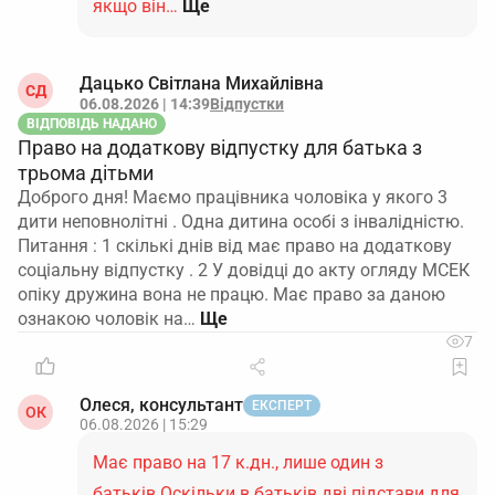
якщо він…
Ще
Дацько Світлана Михайлівна
СД
06.08.2026 | 14:39
Відпустки
ВІДПОВІДЬ НАДАНО
Право на додаткову відпустку для батька з
трьома дітьми
Доброго дня! Маємо працівника чоловіка у якого 3
дити неповнолітні . Одна дитина особі з інвалідністю.
Питання : 1 скількі днів від має право на додаткову
соціальну відпустку . 2 У довідці до акту огляду МСЕК
опіку дружина вона не працю. Має право за даною
ознакою чоловік на…
7
Олеся, консультант
ЕКСПЕРТ
ОК
06.08.2026 | 15:29
Має право на 17 к.дн., лише один з
батьків.Оскільки в батьків дві підстави для