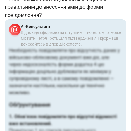
правильним до внесення змін до форми
повідомлення?
АІ-Консультант
Відповідь сформована штучним інтелектом та може
містити неточності. Для підтвердження інформації
дочекайтесь відповіді експерта.
Необхідність повідомляти про відсутність даних у
військово‑обліковому документі вже діє, але
через недосконалість форми додатка 4 цю
інформацію доцільно дублювати як мінімум у
супровідному листі, а в самому повідомленні —
зазначати настільки, наскільки це технічно
можливо.
Обґрунтування
1. Обов’язок повідомляти про відсутні відомості
вже встановлений.
Приміткою 1 до списків персонального