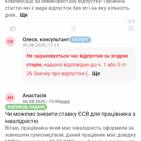
компенсації за невикористану відпустку! І можнна
статтю які є види відпусток без зп і на яку кількість
днів…
3
Олеся, консультант
ЕКСПЕРТ
ОК
06.08.2026 | 17:15
Не зараховується час відпустки за згодою
сторін,
наданої відповідно до ч. 1 або 3 ст.
26 Закону про відпустки (…
Ще
Анастасія
АН
06.08.2026 | 15:06
Інше
ВІДПОВІДЬ НАДАНО
Чи можемо знизити ставку ЄСВ для працівника з
інвалідністю
Вітаю, працівника який має інвалідність оформили за
зовнішнім сумісництвом, даний працівник має довідку