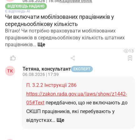
06.08.2026 | 16:56
Кадровий облік
ВІДПОВІДЬ НАДАНО
Є відповідь АІ
Чи включати мобілізованих працівників у
середньооблікову кількість
Вітаю! Чи потрібно враховувати мобілізованих
працівників в середньооблікову кількість штатних
працівників…
13
Тетяна, консультант
ЕКСПЕРТ
ТК
06.08.2026 | 17:39
П. 3.2.2 Інструкції 286
https://zakon.rada.gov.ua/laws/show/z1442-
05#Text
передбачено, що не включають до
СКШП працівників, які перебувають у
відпустках…
Ще