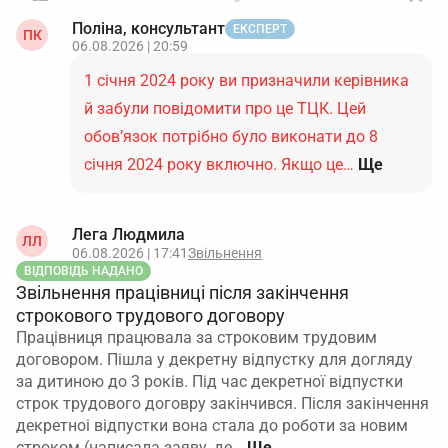
Це демонструє виконання норми Порядку №
Поліна, консультант
ЕКСПЕРТ
ПК
1487 в повному обсязі та мінімізує ризики
06.08.2026 | 20:59
претензій ТЦК до моменту технічного
1 січня 2024 року ви призначили керівника
оновлення форм.
Про затвердження Порядку
й забули повідомити про це ТЦК. Цей
організації та ведення військового обліку
обов’язок потрібно було виконати до 8
призовників, військовозобов'яз...
січня 2024 року включно. Якщо це…
Ще
У підсумку, до зміни форми додатка 4 правильним
і безпечним є саме комбінований варіант:
фіксувати відсутність даних у межах можливостей
Лега Людмила
ЛЛ
бланка повідомлення і обов’язково деталізувати
06.08.2026 | 17:41
Звільнення
це в супровідному листі.
ВІДПОВІДЬ НАДАНО
Звільнення працівниці після закінчення
строкового трудового договору
Працівниця працювала за строковим трудовим
договором. Пішла у декретну відпустку для догляду
за дитиною до 3 років. Під час декретної відпустки
строк трудового договру закінчився. Після закінчення
декретноі відпустки вона стала до роботи за новим
строком (написала заяву, де…