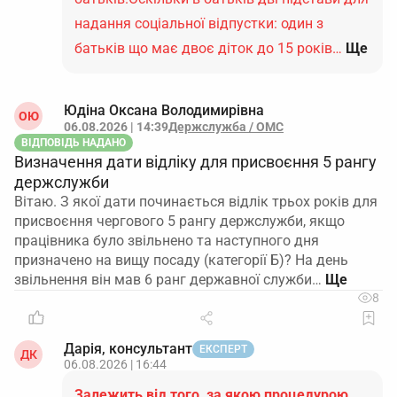
надання соціальної відпустки: один з
батьків що має двоє діток до 15 років…
Ще
Юдіна Оксана Володимирівна
ОЮ
06.08.2026 | 14:39
Держслужба / ОМС
ВІДПОВІДЬ НАДАНО
Визначення дати відліку для присвоєння 5 рангу
держслужби
Вітаю. З якої дати починається відлік трьох років для
присвоєння чергового 5 рангу держслужби, якщо
працівника було звільнено та наступного дня
призначено на вищу посаду (категорії Б)? На день
звільнення він мав 6 ранг державної служби…
8
Дарія, консультант
ЕКСПЕРТ
ДК
06.08.2026 | 16:44
Залежить від того, за якою процедурою