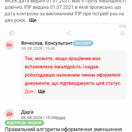
МСЕК дата видачі 01.07.2021, має ІІ групу інвалідності
довічно, ІПР видана 01.07.2021 в якій прописано, що
дата контролю за виконанням ІПР при потребі раз на
два роки…
6
Вячеслав, Консультант
ЕКСПЕРТ
ВК
06.08.2026 | 16:46
Так, можете, якщо працівник має
встановлену інвалідність і надав
роботодавцю належним чином оформлені
документи, що підтверджують цей статус.
Для…
Ще
Дар’я
ДА
06.08.2026 | 15:04
Інше
ВІДПОВІДЬ НАДАНО
Правильний алгоритм оформлення зменшення