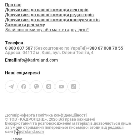
Про нас
Долучитися до нашої команди лекторів
Долучитися до нашої команди редакторів
Долучитися до нашої команди консультантів
Замовити рекламу
Знайшли помилку або маєте гарну ідею?
Телефон
0 800 607 507
(безкоштовно по Україні)
+380 67 008 70 55
Адреса: 04112 м. Київ, вул. Олени Теліги, 4
Email
info@kadroland.com
Наші соцмережі
Договір-оферта
Політика конфіденційності
© ТОВ «КАДРОЛЕНД», 2026 Всі права захищені
Використання та розповсюдження матеріалів дозволяється лише
за умови отримання попередньої письмової згоди від редакції
сайту
kadroland.com
Головна