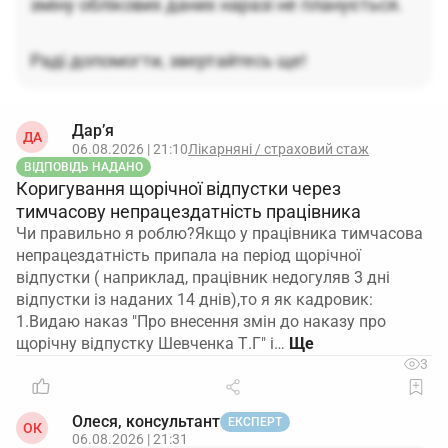
зміну облікових даних наразі не планується.
рядках щодо звання та військово‑облікової
спеціальності. Це формально виконує вимогу
Раді допомогти, звертайтесь ще!
«зазначити у повідомленні», наскільки це
дозволяє чинний макет.
3. Для решти «обов’язкових, але відсутніх» даних
Дар’я
ДА
06.08.2026 | 21:10
Лікарняні / страховий стаж
безпечніше фіксувати їх саме у супровідному
ВІДПОВІДЬ НАДАНО
листі.
Коригування щорічної відпустки через
Форма додатка 4 не має окремих реквізитів для
тимчасову непрацездатність працівника
інформації про відстрочку, бронювання,
Чи правильно я роблю?Якщо у працівника тимчасова
проходження служби або мобілізаційне
непрацездатність припала на період щорічної
розпорядження. У такій ситуації правомірним і
відпустки ( наприклад, працівник недогуляв 3 дні
практично обґрунтованим є підхід: у самому
відпустки із наданих 14 днів),то я як кадровик:
1.Видаю наказ "Про внесення змін до наказу про
додатку 4 заповнювати наявні поля, а
усю
щорічну відпустку Шевченка Т.Г" і…
деталізовану інформацію про відсутність даних у
3
ВОД викладати у супровідному листі
до цього
повідомлення. Такий спосіб уже використовується
на практиці й відповідає логіці Порядку № 1487,
Олеся, консультант
ЕКСПЕРТ
ОК
06.08.2026 | 21:31
який вимагає надати інформацію, але не