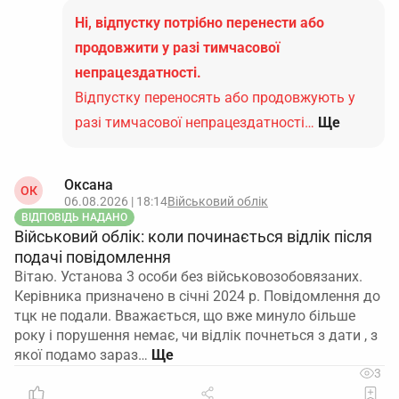
забороняє робити це через супровідний документ.
Ні, відпустку потрібно перенести або
Про затвердження Порядку організації та ведення
продовжити у разі тимчасової
військового обліку призовників,
непрацездатності.
військовозобов'яз...
Відпустку переносять або продовжують у
4. Тимчасовий порядок застосування до
разі тимчасової непрацездатності…
Ще
оновлення форми додатка 4.
До моменту, коли Кабмін приведе шаблон додатка
4 у повну відповідність до примітки 1 додатка 5,
Оксана
ОК
оптимальним вважається змішаний підхід
:
06.08.2026 | 18:14
Військовий облік
ВІДПОВІДЬ НАДАНО
Військовий облік: коли починається відлік після
у додатку 4 відображати відсутність тих даних,
подачі повідомлення
для яких є поля (звання, ВОС тощо) прийнятним
Вітаю. Установа 3 особи без військовозобовязаних.
способом заповнення;
Керівника призначено в січні 2024 р. Повідомлення до
одночасно оформлювати супровідний лист, у
тцк не подали. Вважається, що вже минуло більше
якому прямо посилатись на примітку 1 до
року і порушення немає, чи відлік почнеться з дати , з
додатка 5 та перераховувати, які саме
якої подамо зараз…
відомості у військово‑обліковому документі
3
відсутні.