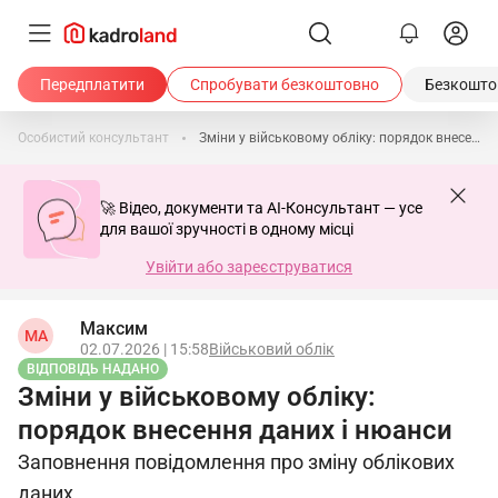
Передплатити
Спробувати безкоштовно
Безкоштов
Особистий консультант
Зміни у військовому обліку: порядок внесення даних і нюанси
🚀 Відео, документи та AI-Консультант — усе
для вашої зручності в одному місці
Увійти або зареєструватися
Максим
МА
02.07.2026 | 15:58
Військовий облік
ВІДПОВІДЬ НАДАНО
Зміни у військовому обліку:
порядок внесення даних і нюанси
Заповнення повідомлення про зміну облікових
даних