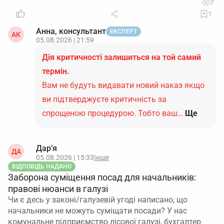
7
1
Анна, консультант
ЕКСПЕРТ
АК
05.08.2026 | 21:59
Дія критичності залишиться на той самий
термін.
Вам не будуть видавати новий наказ якщо
ви підтверджуєте критичність за
спрощеною процедурою. Тобто ваш…
Ще
Дар’я
ДА
05.08.2026 | 15:33
Інше
ВІДПОВІДЬ НАДАНО
Заборона суміщення посад для начальників:
правові нюанси в галузі
Чи є десь у законі/галузевій угоді написано, що
начальники не можуть суміщати посади? У нас
комунальне підприємство лісової галузі, бухгалтер