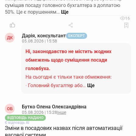
суміщав посаду головного бухгалтера з доплатою
50%. Це є порушенням…
16
Дарія, консультант
ЕКСПЕРТ
ДК
05.08.2026 | 15:58
Ні, законодавство не містить жодних
обмежень щодо суміщення посади
головбуха.
На сьогодні є тільки таке обмеження:
· Головний бухгалтер або…
Ще
Бутко Олена Олександрівна
ОБ
05.08.2026 | 15:28
Інше
ВІДПОВІДЬ НАДАНО
Є відповідь АІ
Зміни в посадових назвах після автоматизації
вагової системи