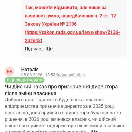
Так, можете відмовити, але лише за
наявності умов, передбачених ч. 2 ст. 12
Закону України № 2136
(
https://zakon.rada.gov.ua/laws/show/2136-
20#n43
).
Під час…
Ще
Наталія
НА
05.08.2026 | 13:53
Кадровий облік
ВІДПОВІДЬ НАДАНО
Чи дійсний наказ про призначення директора
після зміни власника
Доброго дня. Підкажіть будь ласка, власник
впідприємства призначив директора в 2025 році,
підставою доля прийняття директора була заява та
рішення, в 2026 році змінився власник, чи дійсний
наказ про прийняття директора після зміни власника і