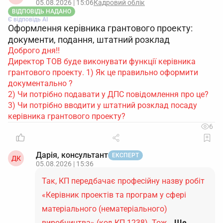
05.08.2026 | 15:06
Кадровий облік
ВІДПОВІДЬ НАДАНО
Є відповідь АІ
Оформлення керівника грантового проекту:
документи, подання, штатний розклад
Доброго дня!!
Директор ТОВ буде виконувати функції керівника
грантового проекту. 1) Як це правильно оформити
документально ?
2) Чи потрібно подавати у ДПС повідомлення про це?
3) Чи потрібно вводити у штатний розклад посаду
керівника грантового проекту?
6
Дарія, консультант
ЕКСПЕРТ
ДК
05.08.2026 | 15:36
Так, КП передбачає професійну назву робіт
«Керівник проектів та програм у сфері
матеріального (нематеріального)
виробництва» (код КП 1238). Тож…
Ще