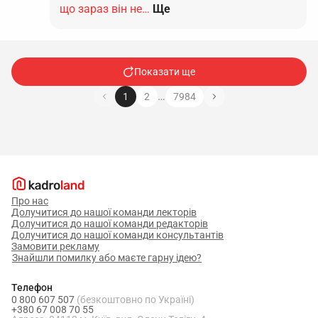
що зараз він не…
Ще
Показати ще
…
1
2
7984
Про нас
Долучитися до нашої команди лекторів
Долучитися до нашої команди редакторів
Долучитися до нашої команди консультантів
Замовити рекламу
Знайшли помилку або маєте гарну ідею?
Телефон
0 800 607 507
(безкоштовно по Україні)
+380 67 008 70 55