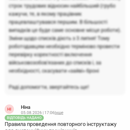
строк трудових відносин найбільший (грубо
кажучи, те, в якому працівник
працевлаштувався першим. В більшості
випадків це буде саме основне місце роботи).
Зміни щодо списків діють з 3 липня! Тому
роботодавцям необхідно терміново провести
перевірку коректності включення
військовозобов'язаних до списків і, за
необхідності, скасувати «зайві» броні
Раді допомогти, звертайтесь ще!
Ніна
НІ
05.08.2026 | 17:06
Інше
ВІДПОВІДЬ НАДАНО
Правила проведення повторного інструктажу