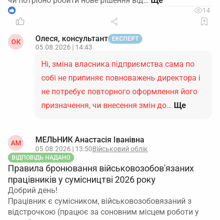
чи потрібно робити нове рішення від…
1
14
Олеся, консультант
ЕКСПЕРТ
ОК
05.08.2026 | 14:43
Ні, зміна власника підприємства сама по
собі не припиняє повноважень директора і
не потребує повторного оформлення його
призначення, чи внесення змін до…
Ще
МЕЛЬНИК Анастасія Іванівна
АМ
05.08.2026 | 13:50
Військовий облік
ВІДПОВІДЬ НАДАНО
Правила бронювання військовозобов'язаних
працівників у сумісництві 2026 року
Добрий день!
Працівник є сумісником, військовозобовязаний з
відстрочкою (працює за соновним місцем роботи у