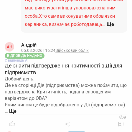
має виконувати інша уповноважена ним
особа.Хто саме виконуватиме обов'язки
керівника, визначає роботодавець…
Ще
Андрій
АН
05.08.2026 | 16:24
Військовий облік
ВІДПОВІДЬ НАДАНО
Є відповідь АІ
Де знайти підтвердження критичності в Дії для
підприємств
Добрий день.
Де на сторінці Дія (підприємства) можна побачити, що
підтверджена Крититчність, подана спрощеним
варіантом до ОВА?
Яким чином це буде відображено у Дії (підприємства)
…
9
1