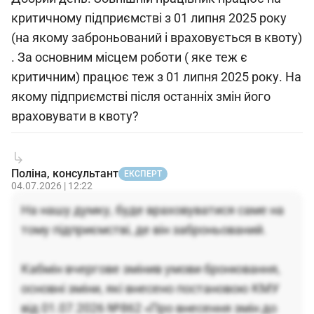
критичному підприємстві з 01 липня 2025 року
(на якому заброньований і враховується в квоту)
. За основним місцем роботи ( яке теж є
критичним) працює теж з 01 липня 2025 року. На
якому підприємстві після останніх змін його
враховувати в квоту?
Поліна, консультант
ЕКСПЕРТ
04.07.2026 | 12:22
На нашу думку, буде враховуватися саме на
тому підприємстві, де він заброньований.
Кабмін вчергове змінив умови бронювання,
основні зміни, які внесено постановою КМУ
від 01.07.2026 №862 «Про внесення змін до