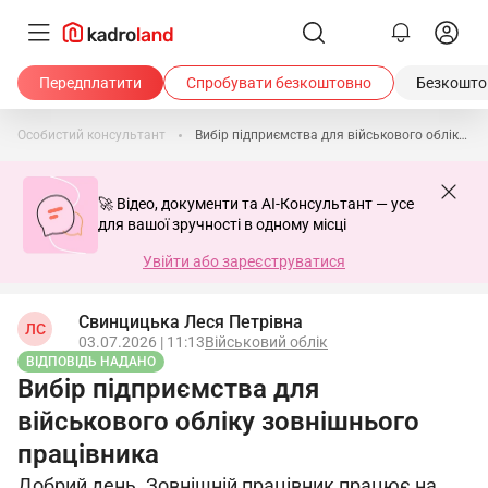
Передплатити
Спробувати безкоштовно
Безкоштов
Особистий консультант
Вибір підприємства для військового обліку зовнішнього працівника
🚀 Відео, документи та AI-Консультант — усе
для вашої зручності в одному місці
Увійти або зареєструватися
Свинцицька Леся Петрівна
ЛС
03.07.2026 | 11:13
Військовий облік
ВІДПОВІДЬ НАДАНО
Вибір підприємства для
військового обліку зовнішнього
працівника
Добрий день. Зовнішній працівник працює на