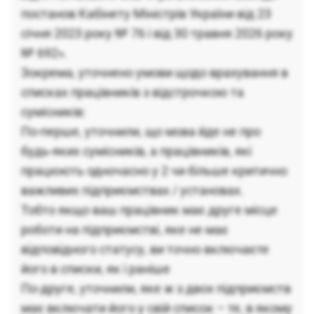
постанов Кабінету Міністрів України від 23
січня 2023 року № 76 і від 30 травня 2026 року
№ 692».
Зокрема, уточнено умови щодо врахування в
списках працівників з відстрочкою та
сумісників:
По-перше, уточнили, що мова йде не про
будь-яких сумісників, а працівників, які
працюють одночасно у 2 чи більше критично
важливих підприємствах / установах.
Тобто якщо ваш працівник має друге місце
роботи на підприємстві, яке не має
відповідного статусу, ви точно включаєте
його в списки, як і раніше
По-друге, уточнили, яке ж з двох підприємств
має включати його у свій список – те, в якому