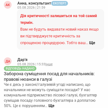
Анна, консультант
ЕКСПЕРТ
АК
05.08.2026 | 21:59
Дія критичності залишиться на той самий
термін.
Вам не будуть видавати новий наказ якщо
ви підтверджуєте критичність за
спрощеною процедурою. Тобто ваш…
Ще
Дар’я
ДА
05.08.2026 | 15:33
Інше
ВІДПОВІДЬ НАДАНО
Заборона суміщення посад для начальників:
правові нюанси в галузі
Чи є десь у законі/галузевій угоді написано, що
начальники не можуть суміщати посади? У нас
комунальне підприємство лісової галузі, бухгалтер
суміщав посаду головного бухгалтера з доплатою
50%. Це є порушенням…