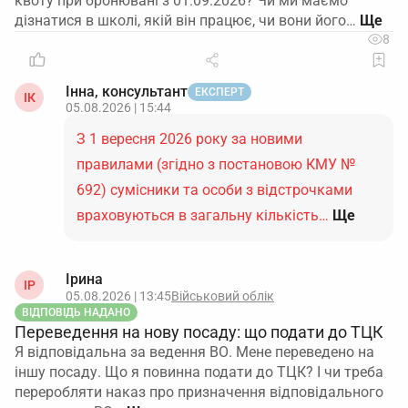
квоту при бронювані з 01.09.2026? Чи ми маємо
дізнатися в школі, якій він працює, чи вони його…
8
Інна, консультант
ЕКСПЕРТ
ІК
05.08.2026 | 15:44
З 1 вересня 2026 року за новими
правилами (згідно з постановою КМУ №
692) сумісники та особи з відстрочками
враховуються в загальну кількість…
Ще
Ірина
ІР
05.08.2026 | 13:45
Військовий облік
ВІДПОВІДЬ НАДАНО
Переведення на нову посаду: що подати до ТЦК
Я відповідальна за ведення ВО. Мене переведено на
іншу посаду. Що я повинна подати до ТЦК? І чи треба
переробляти наказ про призначення відповідального