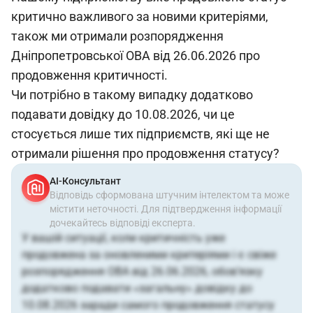
критично важливого за новими критеріями,
також ми отримали розпорядження
Дніпропетровської ОВА від 26.06.2026 про
продовження критичності.
Чи потрібно в такому випадку додатково
подавати довідку до 10.08.2026, чи це
стосується лише тих підприємств, які ще не
отримали рішення про продовження статусу?
АІ-Консультант
Відповідь сформована штучним інтелектом та може
містити неточності. Для підтвердження інформації
дочекайтесь відповіді експерта.
У вашій ситуації, коли критичність уже
продовжена за оновленими критеріями і є свіже
розпорядження ОВА від 26.06.2026, обов’язку
додатково подавати «загальну» довідку до
10.08.2026 заради самого продовження статусу