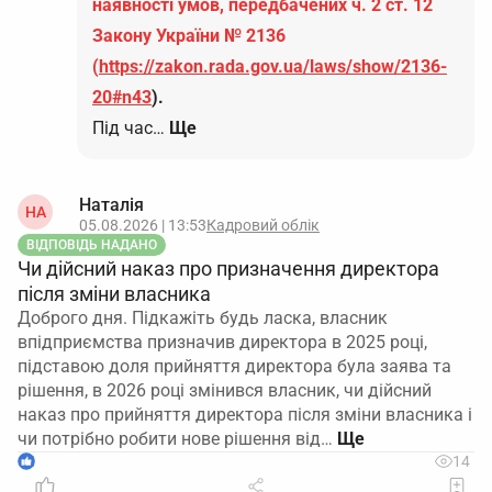
наявності умов, передбачених ч. 2 ст. 12
Закону України № 2136
(
https://zakon.rada.gov.ua/laws/show/2136-
20#n43
).
Під час…
Ще
Наталія
НА
05.08.2026 | 13:53
Кадровий облік
ВІДПОВІДЬ НАДАНО
Чи дійсний наказ про призначення директора
після зміни власника
Доброго дня. Підкажіть будь ласка, власник
впідприємства призначив директора в 2025 році,
підставою доля прийняття директора була заява та
рішення, в 2026 році змінився власник, чи дійсний
наказ про прийняття директора після зміни власника і
чи потрібно робити нове рішення від…
1
14