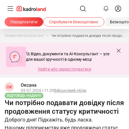
Передплатити
Спробувати безкоштовно
Безкоштов
Особистий консультант
Чи потрібно подавати довідку після продовження статусу критичності
🚀 Відео, документи та AI-Консультант — усе
для вашої зручності в одному місці
Увійти або зареєструватися
Оксана
ОК
03.07.2026 | 11:20
Військовий облік
ВІДПОВІДЬ НАДАНО
Чи потрібно подавати довідку після
продовження статусу критичності
Доброго дня! Підкажіть, будь ласка.
Нашому підприємству вже продовжено статус