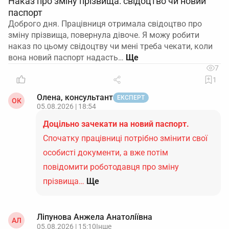
Наказ про зміну прізвища: свідоцтво чи новий
паспорт
Доброго дня. Працівниця отримала свідоцтво про
зміну прізвища, повернула дівоче. Я можу робити
наказ по цьому свідоцтву чи мені треба чекати, коли
вона новий паспорт надасть…
7
1
Олена, консультант
ЕКСПЕРТ
ОК
05.08.2026 | 18:54
Доцільно зачекати на новий паспорт.
Спочатку працівниці потрібно змінити свої
особисті документи, а вже потім
повідомити роботодавця про зміну
прізвища…
Ще
Ліпунова Анжела Анатоліївна
АЛ
05.08.2026 | 15:10
Інше