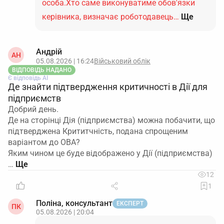
особа.Хто саме виконуватиме обов'язки
керівника, визначає роботодавець…
Ще
Андрій
АН
05.08.2026 | 16:24
Військовий облік
ВІДПОВІДЬ НАДАНО
Є відповідь АІ
Де знайти підтвердження критичності в Дії для
підприємств
Добрий день.
Де на сторінці Дія (підприємства) можна побачити, що
підтверджена Крититчність, подана спрощеним
варіантом до ОВА?
Яким чином це буде відображено у Дії (підприємства)
…
12
1
Поліна, консультант
ЕКСПЕРТ
ПК
05.08.2026 | 20:04