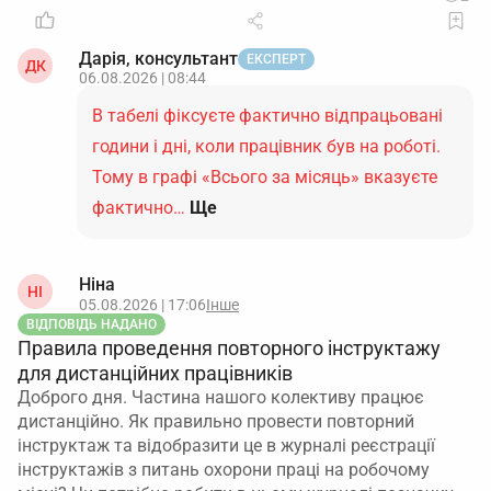
документів для продовження критичності,
отримали розпорядження ОВА і не отримували
Дарія, консультант
додаткового офіційного листа із конкретною
ЕКСПЕРТ
ДК
06.08.2026 | 08:44
вимогою надати довідку до 10.08.2026, підстав
самостійно ще раз щось подавати «на всяк
В табелі фіксуєте фактично відпрацьовані
випадок» немає.
У разі сумнівів безпечний варіант
години і дні, коли працівник був на роботі.
– уточнити позицію саме в органі, який продовжив
Тому в графі «Всього за місяць» вказуєте
вам критичність, пославшись на реквізити
фактично…
Ще
розпорядження від 26.06.2026.
Підсумок:
якщо додаткового запиту немає, а
Ніна
статус уже оновлено рішенням ОВА, то строк
НІ
05.08.2026 | 17:06
Інше
10.08.2026 стосується інших підприємств, які ще
ВІДПОВІДЬ НАДАНО
проходять або не завершили процедуру
Правила проведення повторного інструктажу
перепідтвердження.
для дистанційних працівників
Доброго дня. Частина нашого колективу працює
дистанційно. Як правильно провести повторний
інструктаж та відобразити це в журналі реєстрації
інструктажів з питань охорони праці на робочому