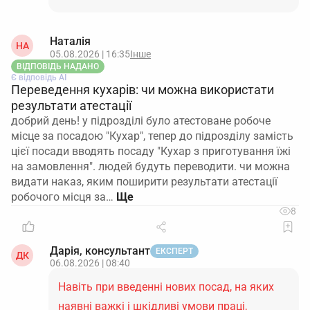
Наталія
НА
05.08.2026 | 16:35
Інше
ВІДПОВІДЬ НАДАНО
Є відповідь АІ
Переведення кухарів: чи можна використати
результати атестації
добрий день! у підрозділі було атестоване робоче
місце за посадою "Кухар", тепер до підрозділу замість
цієї посади вводять посаду "Кухар з приготування їжі
на замовлення". людей будуть переводити. чи можна
видати наказ, яким поширити результати атестації
робочого місця за…
8
Дарія, консультант
ЕКСПЕРТ
ДК
06.08.2026 | 08:40
Навіть при введенні нових посад, на яких
наявні важкі і шкідливі умови праці,