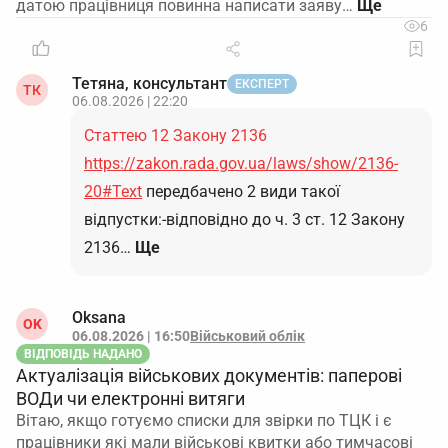
датою працівниця повинна написати заяву…
6
Тетяна, консультант
ЕКСПЕРТ
ТК
06.08.2026 | 22:20
Статтею 12 Закону 2136
https://zakon.rada.gov.ua/laws/show/2136-
20#Text
передбачено 2 види такої
відпустки:-відповідно до ч. 3 ст. 12 Закону
2136…
Ще
Oksana
OK
06.08.2026 | 16:50
Військовий облік
ВІДПОВІДЬ НАДАНО
Актуалізація військових документів: паперові
ВОДи чи електронні витяги
Вітаю, якщо готуємо списки для звірки по ТЦК і є
працівники які мали військові квитки або тимчасові