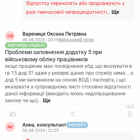
Відпустку переносять або продовжують у
разі тимчасової непрацездатності…
Ще
Варениця Оксана Петрівна
ОВ
06.08.2026 | 20:16
Військовий облік
ВІДПОВІДЬ НАДАНО
Проблеми заповнення додатку 5 при
військовому обліку працівників
якщо працівник має посвідчення убд, що вказувати в
гр 15 дод 5? адже у резерві даних про службу нема... а
дод 5 ми заповнюєм на основі ВОД і паспорта, і що
вказувати а супровідному листі стосовно відсутності
даної інформації (виходить якесь недопрацювання
закону чи що)…
5
Анна, консультант
ЕКСПЕРТ
АК
06.08.2026 | 22:05