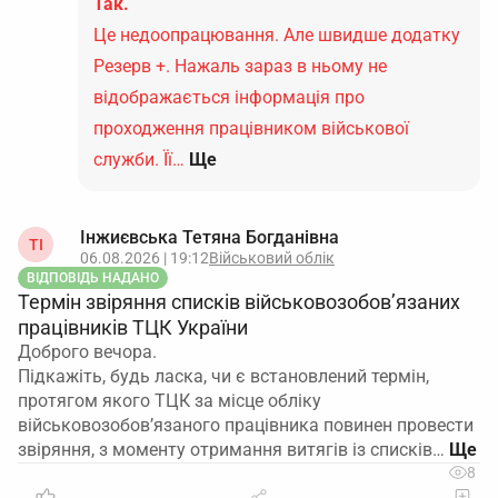
Так.
Це недоопрацювання. Але швидше додатку
Резерв +. Нажаль зараз в ньому не
відображається інформація про
проходження працівником військової
служби. Її…
Ще
Інжиєвська Тетяна Богданівна
ТІ
06.08.2026 | 19:12
Військовий облік
ВІДПОВІДЬ НАДАНО
Термін звіряння списків військовозобов’язаних
працівників ТЦК України
Доброго вечора.
Підкажіть, будь ласка, чи є встановлений термін,
протягом якого ТЦК за місце обліку
військовозобов’язаного працівника повинен провести
звіряння, з моменту отримання витягів із списків…
8