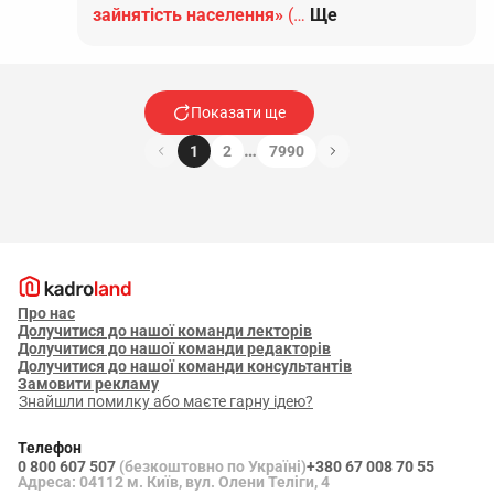
зайнятість населення»
(…
Ще
Показати ще
…
1
2
7990
Про нас
Долучитися до нашої команди лекторів
Долучитися до нашої команди редакторів
Долучитися до нашої команди консультантів
Замовити рекламу
Знайшли помилку або маєте гарну ідею?
Телефон
0 800 607 507
(безкоштовно по Україні)
+380 67 008 70 55
Адреса: 04112 м. Київ, вул. Олени Теліги, 4