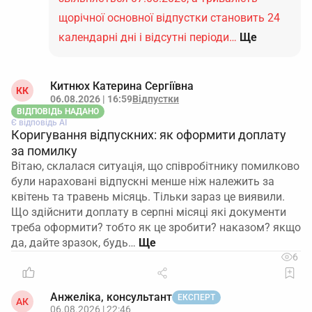
щорічної основної відпустки становить 24
календарні дні і відсутні періоди…
Ще
Китнюх Катерина Сергіївна
КК
06.08.2026 | 16:59
Відпустки
ВІДПОВІДЬ НАДАНО
Є відповідь АІ
Коригування відпускних: як оформити доплату
за помилку
Вітаю, склалася ситуація, що співробітнику помилково
були нараховані відпускні менше ніж належить за
квітень та травень місяць. Тільки зараз це виявили.
Що здійснити доплату в серпні місяці які документи
треба оформити? тобто як це зробити? наказом? якщо
да, дайте зразок, будь…
6
Анжеліка, консультант
ЕКСПЕРТ
АК
06.08.2026 | 22:46