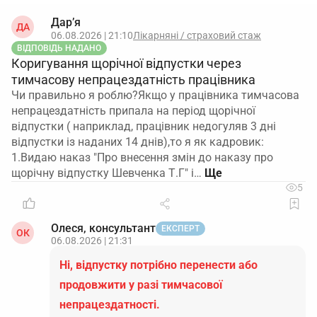
Дар’я
ДА
06.08.2026 | 21:10
Лікарняні / страховий стаж
ВІДПОВІДЬ НАДАНО
Коригування щорічної відпустки через
тимчасову непрацездатність працівника
Чи правильно я роблю?Якщо у працівника тимчасова
непрацездатність припала на період щорічної
відпустки ( наприклад, працівник недогуляв 3 дні
відпустки із наданих 14 днів),то я як кадровик:
1.Видаю наказ "Про внесення змін до наказу про
щорічну відпустку Шевченка Т.Г" і…
5
Олеся, консультант
ЕКСПЕРТ
ОК
06.08.2026 | 21:31
Ні, відпустку потрібно перенести або
продовжити у разі тимчасової
непрацездатності.