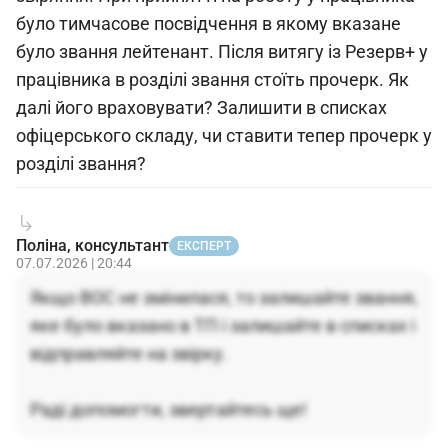
було тимчасове посвідчення в якому вказане
було звання лейтенант. Після витягу із Резерв+ у
працівника в розділі звання стоїть прочерк. Як
далі його враховувати? Залишити в списках
офіцерського складу, чи ставити тепер прочерк у
розділі звання?
Поліна, консультант
ЕКСПЕРТ
07.07.2026 | 20:44
Якщо ВОС не змінилася, то залишайте звання,
яке було вказано в ТП і залишайте в списках і
відправляйте на звірку.
Раді допомогти, звертайтесь ще!