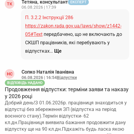
Тетяна, консультант
ЕКСПЕРТ
ТК
06.08.2026 | 17:39
П. 3.2.2 Інструкції 286
https://zakon.rada.gov.ua/laws/show/z1442-
05#Text
передбачено, що не включають до
СКШП працівників, які перебувають у
відпустках…
Ще
Сопко Наталія Іванівна
НС
06.08.2026 | 16:54
Відпустки
ВІДПОВІДЬ НАДАНО
Продовження відпустки: терміни заяви та наказу
у 2026 році
Добрий день!З 01.06.2026р. працівниця знаходиться у
відпустці без збереження ЗП (відпустка на період
воєнного стану).Термін відпустки- 62
кл.дн.Працівниця виявила бажання продовжити дану
відпустку ще на 90 кл.дн.Підкажіть будь ласка якою