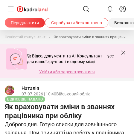
Передплатити
Спробувати безкоштовно
Безкоштов
Особистий консультант
Як враховувати зміни в званнях працівника при обліку
🚀 Відео, документи та AI-Консультант — усе
для вашої зручності в одному місці
Увійти або зареєструватися
Наталія
07.07.2026 | 10:40
Військовий облік
ВІДПОВІДЬ НАДАНО
Як враховувати зміни в званнях
працівника при обліку
Доброго дня. Готую списки для зовнішнього
звіряння. При прийнятті на роботу у працівника