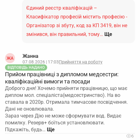
Єдиний реєстр кваліфікацій –
Класифікатор професій містить професію -
Організатор зі збуту, код за КП 3419, він не
змінився, він правильний, тому…
Ще
Жанна
ЖА
07.08.2026 | 17:03
Прийняття на роботу
ВІДПОВІДЬ НАДАНО
Прийом працівниці з дипломом медсестри:
кваліфікаційні вимоги та посади
Доброго дня! Хочемо прийняти працівницю, що має
диплом мол. спеціаліста(медсестринство). На во
ставала в 2020р. Отримала тимчасове посвідчення.
Дані не оновлювала.
Зараз через Дію не може сформувати вод. Видає
помилку. Резерв+ боїться установлювати.
Підкажіть, будь…
6