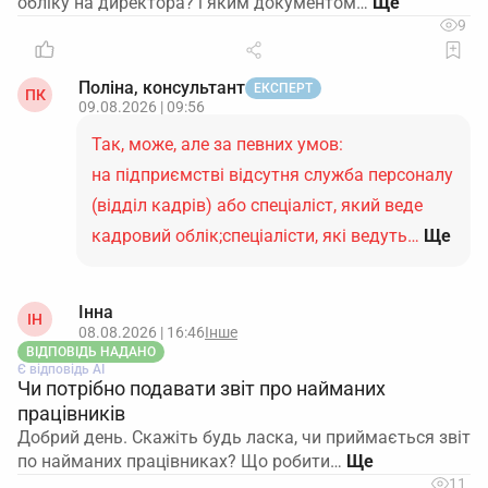
обліку на директора? і яким документом…
9
Поліна, консультант
ЕКСПЕРТ
ПК
09.08.2026 | 09:56
Так, може, але за певних умов:
на підприємстві відсутня служба персоналу
(відділ кадрів) або спеціаліст, який веде
кадровий облік;спеціалісти, які ведуть…
Ще
Інна
ІН
08.08.2026 | 16:46
Інше
ВІДПОВІДЬ НАДАНО
Є відповідь АІ
Чи потрібно подавати звіт про найманих
працівників
Добрий день. Скажіть будь ласка, чи приймається звіт
по найманих працівниках? Що робити…
11