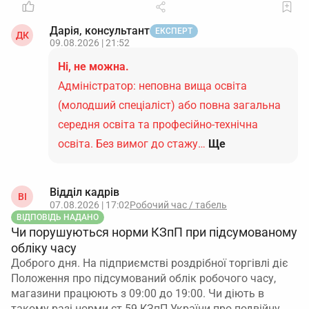
Дарія, консультант
ЕКСПЕРТ
ДК
09.08.2026 | 21:52
Ні, не можна.
Адміністратор: неповна вища освіта
(молодший спеціаліст) або повна загальна
середня освіта та професійно-технічна
освіта. Без вимог до стажу…
Ще
Відділ кадрів
ВІ
07.08.2026 | 17:02
Робочий час / табель
ВІДПОВІДЬ НАДАНО
Чи порушуються норми КЗпП при підсумованому
обліку часу
Доброго дня. На підприємстві роздрібної торгівлі діє
Положення про підсумований облік робочого часу,
магазини працюють з 09:00 до 19:00. Чи діють в
такому разі норми ст.59 КЗпП України про подвійну