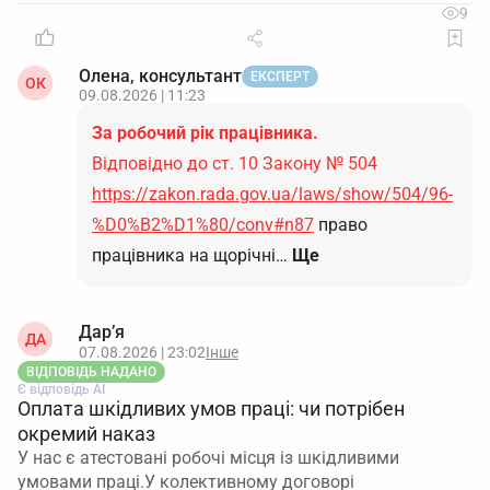
9
Олена, консультант
ЕКСПЕРТ
ОК
09.08.2026 | 11:23
За робочий рік працівника.
Відповідно до ст. 10 Закону № 504
https://zakon.rada.gov.ua/laws/show/504/96-
%D0%B2%D1%80/conv#n87
право
працівника на щорічні…
Ще
Дар’я
ДА
07.08.2026 | 23:02
Інше
ВІДПОВІДЬ НАДАНО
Є відповідь АІ
Оплата шкідливих умов праці: чи потрібен
окремий наказ
У нас є атестовані робочі місця із шкідливими
умовами праці.У колективному договорі