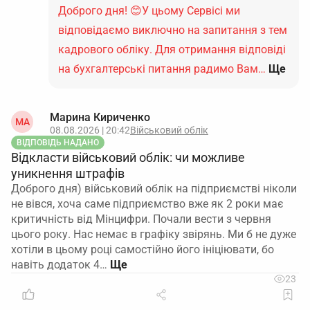
Доброго дня! 😊У цьому Сервісі ми
відповідаємо виключно на запитання з тем
кадрового обліку. Для отримання відповіді
на бухгалтерські питання радимо Вам…
Ще
Марина Кириченко
МА
08.08.2026 | 20:42
Військовий облік
ВІДПОВІДЬ НАДАНО
Відкласти військовий облік: чи можливе
уникнення штрафів
Доброго дня) військовий облік на підприємстві ніколи
не вівся, хоча саме підприємство вже як 2 роки має
критичність від Мінцифри. Почали вести з червня
цього року. Нас немає в графіку звірянь. Ми б не дуже
хотіли в цьому році самостійно його ініціювати, бо
навіть додаток 4…
23