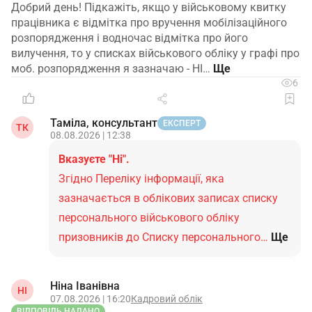
Добрий день! Підкажіть, якщо у військовому квитку
працівника є відмітка про вручення мобілізаційного
розпорядження і водночас відмітка про його
вилучення, то у списках військового обліку у графі про
моб. розпорядження я зазначаю - НІ…
6
Таміла, консультант
ЕКСПЕРТ
ТК
08.08.2026 | 12:38
Вказуєте "Ні".
Згідно Переліку інформації, яка
зазначається в облікових записах списку
персонального військового обліку
призовників до Списку персонального…
Ще
Ніна Іванівна
НІ
07.08.2026 | 16:20
Кадровий облік
ВІДПОВІДЬ НАДАНО