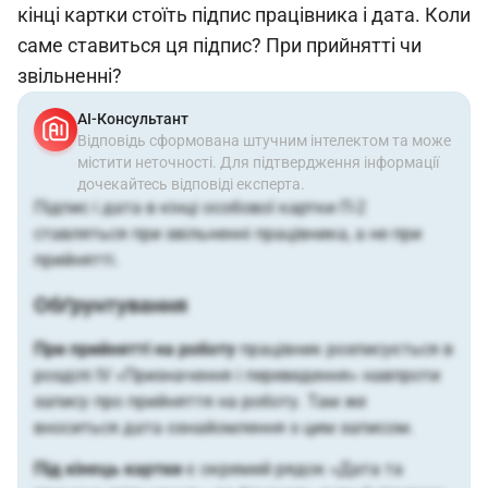
кінці картки стоїть підпис працівника і дата. Коли
саме ставиться ця підпис? При прийнятті чи
звільненні?
АІ-Консультант
Відповідь сформована штучним інтелектом та може
містити неточності. Для підтвердження інформації
дочекайтесь відповіді експерта.
Підпис і дата в кінці особової картки П-2
ставляться при звільненні працівника, а не при
прийнятті.
Обґрунтування
При прийнятті на роботу
працівник розписується в
розділі IV «Призначення і переведення» навпроти
запису про прийняття на роботу. Там же
вноситься дата ознайомлення з цим записом.
Під кінець картки
є окремий рядок «Дата та