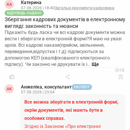
Катерина
КА
07.08.2026 | 18:40
Загальні документи кадровика
ВІДПОВІДЬ НАДАНО
Зберігання кадрових документів в електронному
вигляді: законність та нюанси
Підкажіть будь ласка чи всі кадрові документи можна
вести і зберігати в електронній формі?Я маю на увазі
архів. Всі кадрові накази(прийом, звільнення,
переведення,відпустки і т.д) підписуються за
допомогою КЕП (кваліфікованого електронного
підпису). Чи законно не друкувати їх і…
18
Анжеліка, консультант
ЕКСПЕРТ
АК
07.08.2026 | 23:04
Все можна зберігати в електронній формі,
окрім документів, які мають бути в
особових справах.
Згідно із Законом «Про електронні