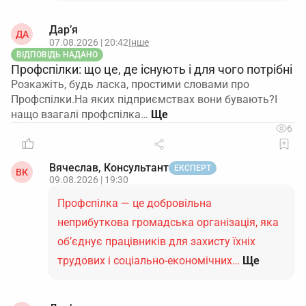
Дар’я
ДА
07.08.2026 | 20:42
Інше
ВІДПОВІДЬ НАДАНО
Профспілки: що це, де існують і для чого потрібні
Розкажіть, будь ласка, простими словами про
Профспілки.На яких підприємствах вони бувають?І
нащо взагалі профспілка…
6
Вячеслав, Консультант
ЕКСПЕРТ
ВК
09.08.2026 | 19:30
Профспілка — це добровільна
неприбуткова громадська організація, яка
об’єднує працівників для захисту їхніх
трудових і соціально-економічних…
Ще