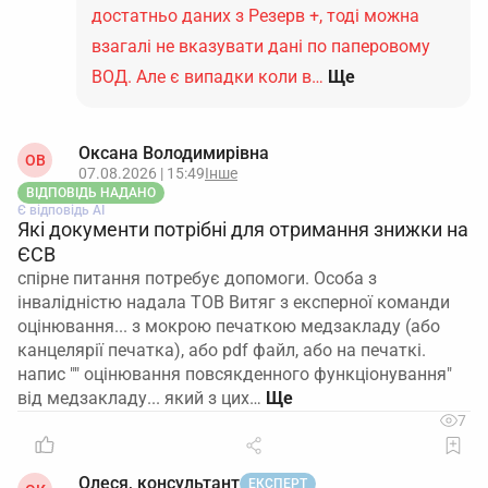
достатньо даних з Резерв +, тоді можна
взагалі не вказувати дані по паперовому
ВОД. Але є випадки коли в…
Ще
Оксана Володимирівна
ОВ
07.08.2026 | 15:49
Інше
ВІДПОВІДЬ НАДАНО
Є відповідь АІ
Які документи потрібні для отримання знижки на
ЄСВ
спірне питання потребує допомоги. Особа з
інвалідністю надала ТОВ Витяг з експерної команди
оцінювання... з мокрою печаткою медзакладу (або
канцелярії печатка), або pdf файл, або на печаткі.
напис "" оцінювання повсякденного функціонування"
від медзакладу... який з цих…
7
Олеся, консультант
ЕКСПЕРТ