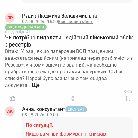
Рудик Людмила Володимирівна
ЛР
07.08.2026 | 16:20
Військовий облік
ВІДПОВІДЬ НАДАНО
Є відповідь АІ
Чи потрібно видаляти недійсний військовий облік
з реєстрів
Вітаю! У разі, якщо паперовий ВОД працівника
вважається недійсним (наприклад через розбіжність з
Резерв+, у якому відсутнє звання), чи необхідно
прибрати інформацію про такий паперовий ВОД зі
списків? Наразі було зазначено там обидва
докумета…
5
Анна, консультант
ЕКСПЕРТ
АК
08.08.2026 | 09:00
По ситуації.
Якщо вам при формуванні списків