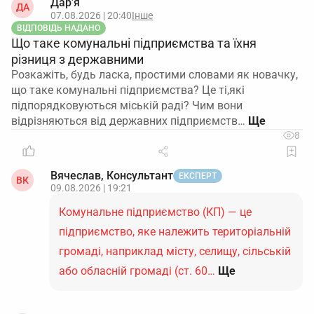
Дар’я
ДА
07.08.2026 | 20:40
Інше
ВІДПОВІДЬ НАДАНО
Що таке комунальні підприємства та їхня
різниця з державними
Розкажіть, будь ласка, простими словами як новачку,
що таке комунальні підприємства? Це ті,які
підпорядковуються міській раді? Чим вони
відрізняються від державних підприємств…
8
Вячеслав, Консультант
ЕКСПЕРТ
ВК
09.08.2026 | 19:21
Комунальне підприємство (КП) — це
підприємство, яке належить територіальній
громаді, наприклад місту, селищу, сільській
або обласній громаді (ст. 60…
Ще