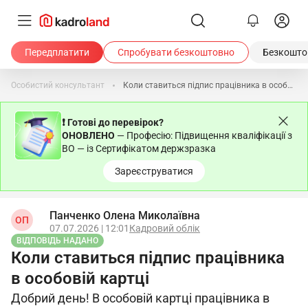
Передплатити
Спробувати безкоштовно
Безкоштов
Особистий консультант
Коли ставиться підпис працівника в особовій картці
❗ Готові до перевірок?
ОНОВЛЕНО
— Професію: Підвищення кваліфікації з
ВО — із Сертифікатом держзразка
Зареєструватися
Панченко Олена Миколаївна
ОП
07.07.2026 | 12:01
Кадровий облік
ВІДПОВІДЬ НАДАНО
Коли ставиться підпис працівника
в особовій картці
Добрий день! В особовій картці працівника в