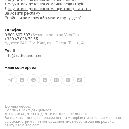
Долучитися до нашої команди редакторів
Долучитися до нашої команди консультантів
Замовити рекламу
Знайшли помилку або маєте гарну ідею?
Телефон
0 800 607 507
(безкоштовно по Україні)
+380 67 008 70 55
Адреса: 04112 м. Київ, вул. Олени Теліги, 4
Email
info@kadroland.com
Наші соцмережі
Договір-оферта
Політика конфіденційності
© ТОВ «КАДРОЛЕНД», 2026 Всі права захищені
Використання та розповсюдження матеріалів дозволяється лише
за умови отримання попередньої письмової згоди від редакції
сайту
kadroland.com