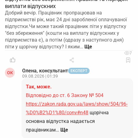
виплати відпускних
Добрий вечір. Працівник пропрацював на
підприємстві рік, має 24 дні заробленої оплачуваної
відпустки.Чи може такий працівник піти у відпустку
"без збереження" (кошти на виплату відпускних у
підприємства є), а потім (одразу з наступного дня)
піти у щорічну відпустку? І яким…
7
Олена, консультант
ЕКСПЕРТ
ОК
09.08.2026 | 01:39
Так, може.
Відповідно до ст. 6 Закону № 504
https://zakon.rada.gov.ua/laws/show/504/96-
%D0%B2%D1%80/conv#n48
щорічна
основна відпустка надається
працівникам…
Ще