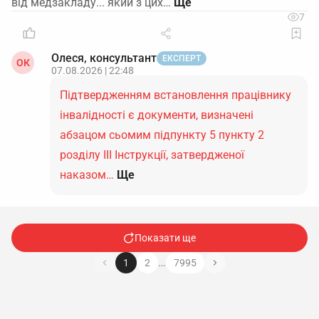
від медзакладу... який з цих…
7
Олеся, консультант
ЕКСПЕРТ
ОК
07.08.2026 | 22:48
Підтвердженням встановлення працівнику
інвалідності є документи, визначені
абзацом сьомим підпункту 5 пункту 2
розділу ІІІ Інструкції, затвердженої
наказом…
Ще
Показати ще
…
1
2
7995