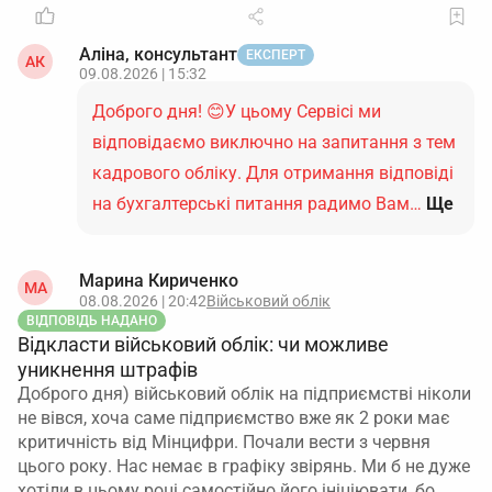
Перевірити архів.
Ще раз пошукати наказ у
Аліна, консультант
ЕКСПЕРТ
журналах реєстрації кадрових наказів та у
АК
09.08.2026 | 15:32
справі з військового обліку.
Доброго дня! 😊У цьому Сервісі ми
Якщо наказа немає – підготувати новий.
відповідаємо виключно на запитання з тем
Вказати підставу: відпустка, лікарняний,
кадрового обліку. Для отримання відповіді
відрядження тощо основної відповідальної
на бухгалтерські питання радимо Вам…
Ще
особи.
Визначити працівника, на якого тимчасово
Марина Кириченко
МА
покладаються обов’язки ведення ВО, із його
08.08.2026 | 20:42
Військовий облік
ВІДПОВІДЬ НАДАНО
згодою.
Відкласти військовий облік: чи можливе
уникнення штрафів
Прописати період виконання обов’язків та, за
Доброго дня) військовий облік на підприємстві ніколи
потреби, доплату.
не вівся, хоча саме підприємство вже як 2 роки має
критичність від Мінцифри. Почали вести з червня
Зареєструвати наказ у діловодстві
як кадровий
цього року. Нас немає в графіку звірянь. Ми б не дуже
документ і підшити копію до справ з
хотіли в цьому році самостійно його ініціювати, бо