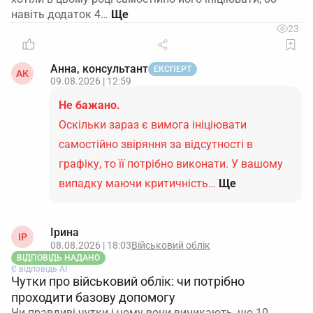
військового обліку.
навіть додаток 4…
Не подавати Додаток 1 до ТЦК
, якщо
23
відсутність короткострокова; при тривалому
«замінюванні» оцінити доцільність подання
Анна, консультант
ЕКСПЕРТ
АК
Додатка 1 на дублера.
09.08.2026 | 12:59
Не бажано.
Оскільки зараз є вимога ініціювати
самостійно звіряння за відсутності в
графіку, то її потрібно виконати. У вашому
випадку маючи критичність…
Ще
Ірина
ІР
08.08.2026 | 18:03
Військовий облік
ВІДПОВІДЬ НАДАНО
Є відповідь АІ
Чутки про військовий облік: чи потрібно
проходити базову допомогу
Чи правдиві чутки і чому вони виникають, що 10