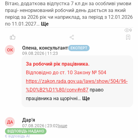
Вітаю, додаткова відпустка 7 кл дн за особливі умови
праці- ненормований робочий день дається за який
період за 2026 рік чи наприклад, за період з 12.01.2026
по 11.01.2027…
9
Олена, консультант
ЕКСПЕРТ
ОК
09.08.2026 | 11:23
За робочий рік працівника.
Відповідно до ст. 10 Закону № 504
https://zakon.rada.gov.ua/laws/show/504/96-
%D0%B2%D1%80/conv#n87
право
працівника на щорічні…
Ще
Дар’я
ДА
07.08.2026 | 23:02
Інше
ВІДПОВІДЬ НАДАНО
Є відповідь АІ