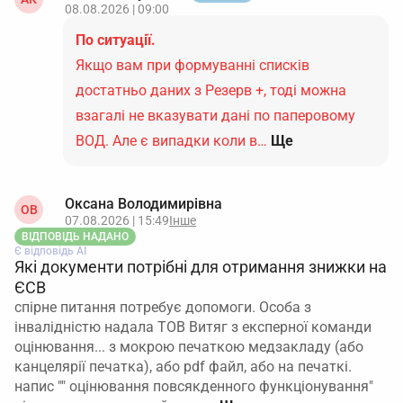
08.08.2026 | 09:00
По ситуації.
Якщо вам при формуванні списків
достатньо даних з Резерв +, тоді можна
взагалі не вказувати дані по паперовому
ВОД. Але є випадки коли в…
Ще
Оксана Володимирівна
ОВ
07.08.2026 | 15:49
Інше
ВІДПОВІДЬ НАДАНО
Є відповідь АІ
Які документи потрібні для отримання знижки на
ЄСВ
спірне питання потребує допомоги. Особа з
інвалідністю надала ТОВ Витяг з експерної команди
оцінювання... з мокрою печаткою медзакладу (або
канцелярії печатка), або pdf файл, або на печаткі.
напис "" оцінювання повсякденного функціонування"