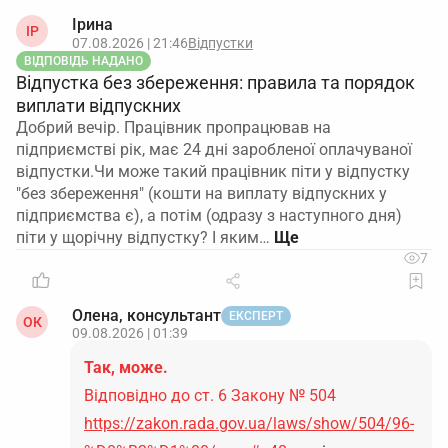
Ірина
ІР
07.08.2026 | 21:46
Відпустки
ВІДПОВІДЬ НАДАНО
Відпустка без збереження: правила та порядок
виплати відпускних
Добрий вечір. Працівник пропрацював на
підприємстві рік, має 24 дні заробленої оплачуваної
відпустки.Чи може такий працівник піти у відпустку
"без збереження" (кошти на виплату відпускних у
підприємства є), а потім (одразу з наступного дня)
піти у щорічну відпустку? І яким…
7
Олена, консультант
ЕКСПЕРТ
ОК
09.08.2026 | 01:39
Так, може.
Відповідно до ст. 6 Закону № 504
https://zakon.rada.gov.ua/laws/show/504/96-