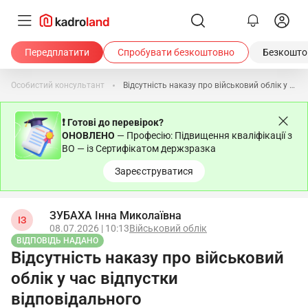
Передплатити
Спробувати безкоштовно
Безкоштов
Особистий консультант
Відсутність наказу про військовий облік у час відпустки відповідального
❗ Готові до перевірок?
ОНОВЛЕНО
— Професію: Підвищення кваліфікації з
ВО — із Сертифікатом держзразка
Зареєструватися
ЗУБАХА Інна Миколаївна
ІЗ
08.07.2026 | 10:13
Військовий облік
ВІДПОВІДЬ НАДАНО
Відсутність наказу про військовий
облік у час відпустки
відповідального