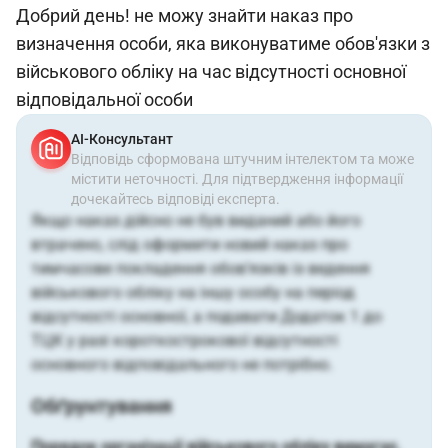
Добрий день! не можу знайти наказ про
визначення особи, яка виконуватиме обов'язки з
військового обліку на час відсутності основної
відповідальної особи
АІ-Консультант
Відповідь сформована штучним інтелектом та може
містити неточності. Для підтвердження інформації
дочекайтесь відповіді експерта.
Якщо наказ дійсно не був виданий або його
втрачено, слід оформити новий наказ про
тимчасове покладення обов’язків із ведення
військового обліку на іншу особу на період
відсутності основної, а подавати Додаток 1 до
ТЦК у разі короткострокової відсутності
основного відповідального не потрібно.
Обґрунтування
Порядок організації військового обліку вимагає,