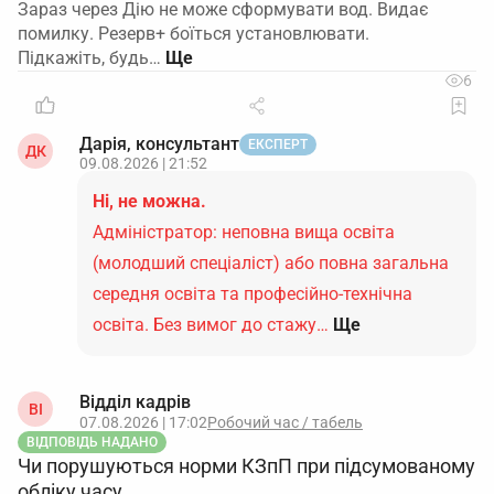
Зараз через Дію не може сформувати вод. Видає
помилку. Резерв+ боїться установлювати.
Підкажіть, будь…
6
Дарія, консультант
ЕКСПЕРТ
ДК
09.08.2026 | 21:52
Ні, не можна.
Адміністратор: неповна вища освіта
(молодший спеціаліст) або повна загальна
середня освіта та професійно-технічна
освіта. Без вимог до стажу…
Ще
Відділ кадрів
ВІ
07.08.2026 | 17:02
Робочий час / табель
ВІДПОВІДЬ НАДАНО
Чи порушуються норми КЗпП при підсумованому
обліку часу