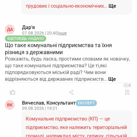
трудових і соціально-економічних…
Ще
Дар’я
ДА
07.08.2026 | 20:40
Інше
ВІДПОВІДЬ НАДАНО
Що таке комунальні підприємства та їхня
різниця з державними
Розкажіть, будь ласка, простими словами як новачку,
що таке комунальні підприємства? Це ті,які
підпорядковуються міській раді? Чим вони
відрізняються від державних підприємств…
8
Вячеслав, Консультант
ЕКСПЕРТ
ВК
09.08.2026 | 19:21
Комунальне підприємство (КП) — це
підприємство, яке належить територіальній
громаді, наприклад місту, селищу, сільській