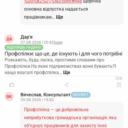
%D0%B2%D1%80/conv#n48
щорічна
основна відпустка надається
працівникам…
Ще
Дар’я
ДА
07.08.2026 | 20:42
Інше
ВІДПОВІДЬ НАДАНО
Профспілки: що це, де існують і для чого потрібні
Розкажіть, будь ласка, простими словами про
Профспілки.На яких підприємствах вони бувають?І
нащо взагалі профспілка…
6
Вячеслав, Консультант
ЕКСПЕРТ
ВК
09.08.2026 | 19:30
Профспілка — це добровільна
неприбуткова громадська організація, яка
об’єднує працівників для захисту їхніх