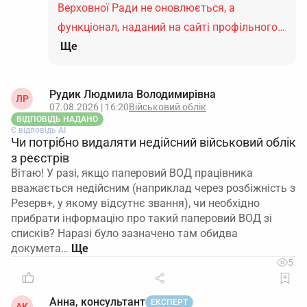
Верховної Ради не оновлюється, а
функціонал, наданий на сайті профільного…
Ще
Рудик Людмила Володимирівна
ЛР
07.08.2026 | 16:20
Військовий облік
ВІДПОВІДЬ НАДАНО
Є відповідь АІ
Чи потрібно видаляти недійсний військовий облік
з реєстрів
Вітаю! У разі, якщо паперовий ВОД працівника
вважається недійсним (наприклад через розбіжність з
Резерв+, у якому відсутнє звання), чи необхідно
прибрати інформацію про такий паперовий ВОД зі
списків? Наразі було зазначено там обидва
докумета…
5
Анна, консультант
ЕКСПЕРТ
АК