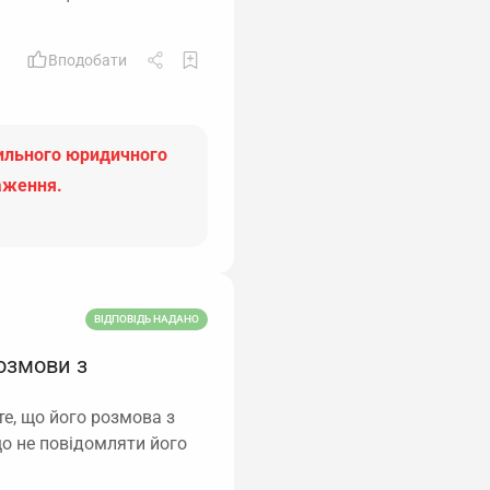
Вподобати
вильного юридичного
аження.
ВІДПОВІДЬ НАДАНО
озмови з
те, що його розмова з
що не повідомляти його