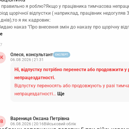
 правильно я роблю?Якщо у працівника тимчасова непраце
ріод щорічної відпустки ( наприклад, працівник недогуляв 3
 днів),то я як кадровик:
Видаю наказ "Про внесення змін до наказу про щорічну від
7
Олеся, консультант
ЕКСПЕРТ
К
06.08.2026 | 21:31
Ні, відпустку потрібно перенести або продовжити у 
непрацездатності.
Відпустку переносять або продовжують у разі тимч
непрацездатності…
Ще
Варениця Оксана Петрівна
В
06.08.2026 | 20:16
Військовий облік