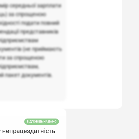
мір середньої зарплати
яць) за спрощеною
хідності подати повний
мендації представників
 підприємствам
кументів (не приймають
ти за спрощеною
підприємствам,
й пакет документів.
ВІДПОВІДЬ НАДАНО
у непрацездатність