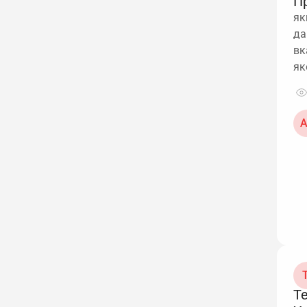
П
як
да
вк
як
А
Т
Т