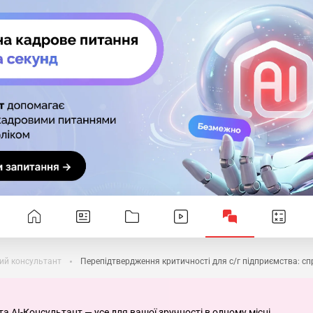
ий консультант
Перепідтвердження критичності для с/г підприємства: с
та AI-Консультант — усе для вашої зручності в одному місці