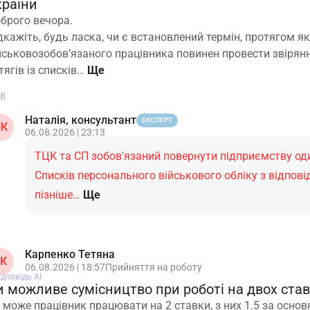
країни
брого вечора.
дкажіть, будь ласка, чи є встановлений термін, протягом як
йськовозобов’язаного працівника повинен провести звірян
тягів із списків…
8
Наталія, консультант
ЕКСПЕРТ
К
06.08.2026 | 23:13
ТЦК та СП зобов'язаний повернути підприємству оди
Списків персонального військового обліку з відпов
пізніше…
Ще
Карпенко Тетяна
К
06.08.2026 | 18:57
Прийняття на роботу
ідповідь АІ
и можливе сумісництво при роботі на двох ста
 може працівник працювати на 2 ставки, з них 1.5 за основ