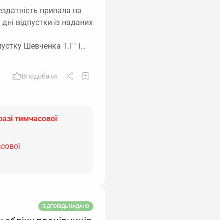
здатність припала на
 дні відпустки із наданих
пустку Шевченка Т.Г" і…
Вподобати
разі тимчасової
асової
ВІДПОВІДЬ НАДАНО