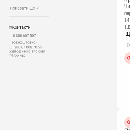
Чи
Показати ще
пе
14
1.
Контакти
0 800 607 507
(безкоштовно)
+380 67 008 70 55
info@kadroland.com
Про нас
О
О