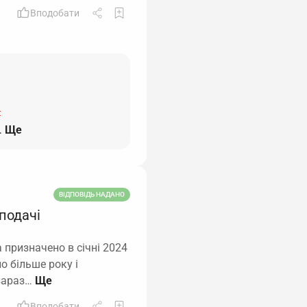
Вподобати
-
…
Ще
ВІДПОВІДЬ НАДАНО
 подачі
 призначено в січні 2024
о більше року і
 зараз…
Вподобати