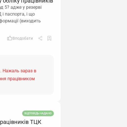
 обліку працівників
д 5? адже у резерві
і паспорта, і що
нформації (виходить
Вподобати
. Нажаль зараз в
ння працівником
ВІДПОВІДЬ НАДАНО
працівників ТЦК