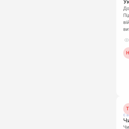
У
До
Пі
ві
ви
Н
Т
Є в
Ч
Чи