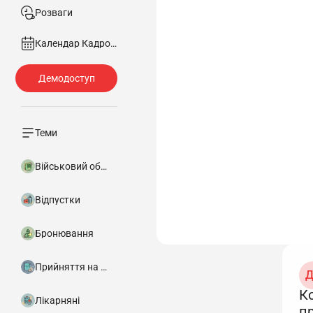
Розваги
Календар Кадровика
Теми
Військовий облік
Відпустки
Бронювання
Прийняття на роботу
Д
К
Лікарняні
п