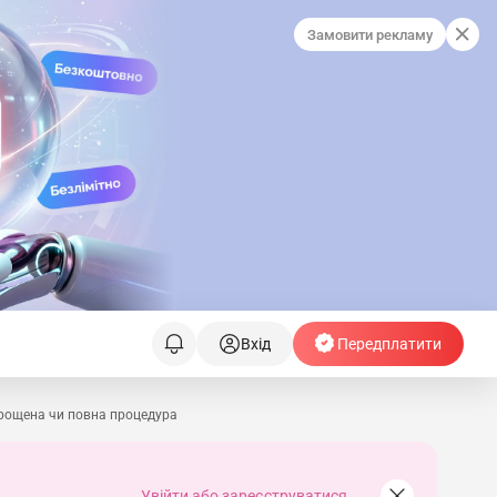
Замовити рекламу
Вхід
Передплатити
прощена чи повна процедура
Увійти або зареєструватися