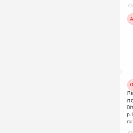
А
О
Ві
п
Ві
р.
по