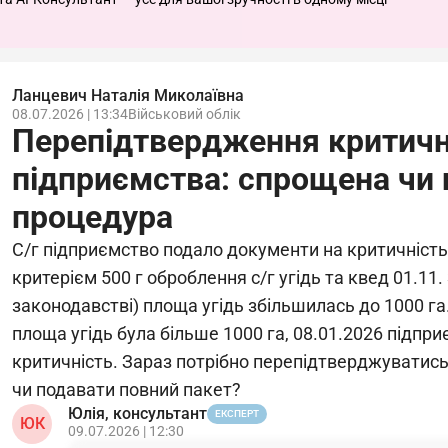
Ланцевич Наталія Миколаївна
08.07.2026 | 13:34
Військовий облік
Перепідтвердження критично
підприємства: спрощена чи 
процедура
С/г підприємство подало документи на критичність
критерієм 500 г оброблення с/г угідь та квед 01.11. 
законодавстві) площа угідь збільшилась до 1000 га
площа угідь була більше 1000 га, 08.01.2026 підпр
критичність. Зараз потрібно перепідтверджуватись
чи подавати повний пакет?
Юлія, консультант
ЕКСПЕРТ
ЮК
09.07.2026 | 12:30