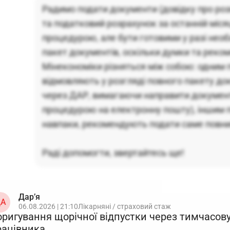
Радимо подати документи (довідку про роз
та податковий розрахунок за останній міс
процедурою, але бути готовими у разі необ
пакет документів, оскільки думки та реко
Мінекономіки різняться між собою: одним
відмовляють у розгляді повного пакету до
через ДАР, вимагаючи направити докумен
процедурою на електронну пошту), іншим 
навпаки, рекомендують подати саме повни
Раді допомогти, звертайтесь ще!
Дар’я
А
06.08.2026 | 21:10
Лікарняні / страховий стаж
оригування щорічної відпустки через тимчасов
рацівника