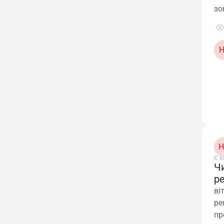
зо
Н
Н
Є в
Ч
р
ві
ре
пр