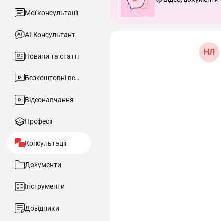
Мої консультації
АІ-Консультант
НЛ
Новини та статті
Безкоштовні вебінари
Відеонавчання
Професії
Консультації
Документи
Інструменти
Довідники