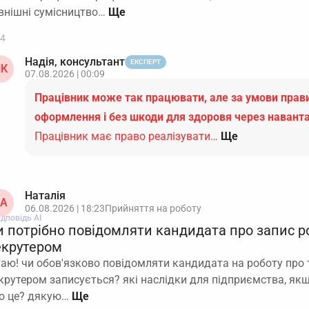
внішні сумісництво…
4
Надія, консультант
ЕКСПЕРТ
К
07.08.2026 | 00:09
Працівник може так працювати, але за умови пра
оформлення і без шкоди для здоровя через навант
Працівник має право реалізувати…
Ще
Наталія
А
06.08.2026 | 18:23
Прийняття на роботу
ідповідь АІ
и потрібно повідомляти кандидата про запис р
екрутером
таю! чи обов'язково повідомляти кандидата на роботу про 
крутером записується? які наслідки для підприємства, як
о це? дякую…