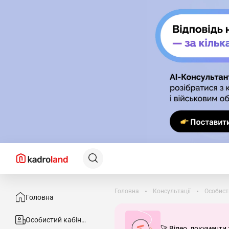
Головна
Консультації
Особист
Головна
Особистий кабінет
🚀 Відео, документи 