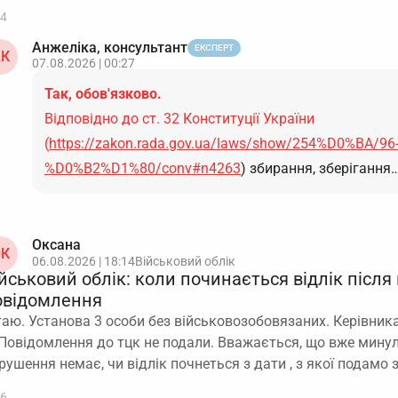
4
Анжеліка, консультант
ЕКСПЕРТ
К
07.08.2026 | 00:27
Так, обов'язково.
Відповідно до ст. 32 Конституції України
(
https://zakon.rada.gov.ua/laws/show/254%D0%BA/96
%D0%B2%D1%80/conv#n4263
) збирання, зберігання
Оксана
К
06.08.2026 | 18:14
Військовий облік
йськовий облік: коли починається відлік після
овідомлення
таю. Установа 3 особи без військовозобовязаних. Керівника
 Повідомлення до тцк не подали. Вважається, що вже минул
рушення немає, чи відлік почнеться з дати , з якої подамо
6