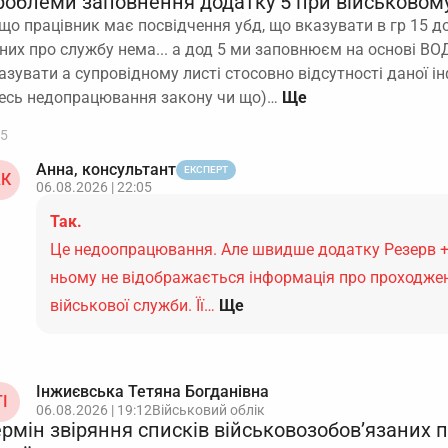
роблеми заповнення додатку 5 при військовому
що працівник має посвідчення убд, що вказувати в гр 15 до
них про службу нема... а дод 5 ми заповнюєм на основі ВОД 
азувати а супровідному листі стосовно відсутності даної і
есь недопрацювання закону чи що)…
5
Анна, консультант
ЕКСПЕРТ
К
06.08.2026 | 22:05
Так.
Це недоопрацювання. Але швидше додатку Резерв +
ньому не відображається інформація про проходже
військової служби. Її…
Ще
Інжиєвська Тетяна Богданівна
І
06.08.2026 | 19:12
Військовий облік
ермін звіряння списків військовозобов’язаних 