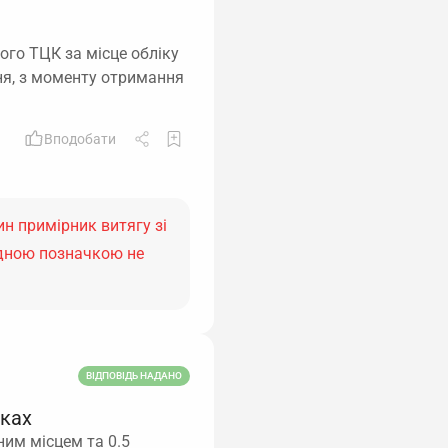
ого ТЦК за місце обліку
ня, з моменту отримання
Вподобати
н примірник витягу зі
ідною позначкою не
ВІДПОВІДЬ НАДАНО
вках
ним місцем та 0.5