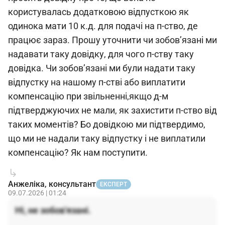
користувалась додатковою відпусткою як
одинока мати 10 к.д. для подачі на п-ство, де
працює зараз. Прошу уточнити чи зобов’язані ми
надавати таку довідку, для чого п-ству таку
довідка. Чи зобов’язані ми були надати таку
відпустку на нашому п-стві або виплатити
компенсацію при звільненні,якщо д-м
підтверджуючих не мали, як захистити п-ство від
таких моментів? Бо довідкою ми підтвердимо,
що ми не надали таку відпустку і не виплатили
компенсацію? Як нам поступити.
Анжеліка, консультант
ЕКСПЕРТ
09.07.2026 | 01:24
Ні, не зобов'язані.