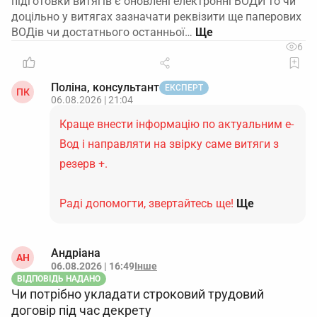
підготовки витягів є оновлені електронні ВОДИ то чи
доцільно у витягах зазначати реквізити ще паперових
ВОДів чи достатнього останньої…
6
Поліна, консультант
ЕКСПЕРТ
ПК
06.08.2026 | 21:04
Краще внести інформацію по актуальним е-
Вод і направляти на звірку саме витяги з
резерв +.
Раді допомогти, звертайтесь ще!
Ще
Андріана
АН
06.08.2026 | 16:49
Інше
ВІДПОВІДЬ НАДАНО
Чи потрібно укладати строковий трудовий
договір під час декрету