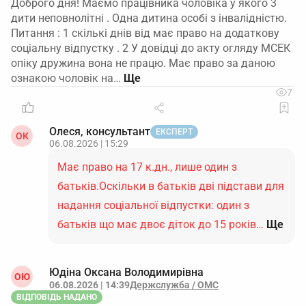
Доброго дня! Маємо працівника чоловіка у якого 3
дити неповнолітні . Одна дитина особі з інвалідністю.
Питання : 1 скількі днів від має право на додаткову
соціальну відпустку . 2 У довідці до акту огляду МСЕК
опіку дружина вона не працю. Має право за даною
ознакою чоловік на…
7
Олеся, консультант
ЕКСПЕРТ
ОК
06.08.2026 | 15:29
Має право на 17 к.дн., лише один з
батьків.Оскільки в батьків дві підстави для
надання соціальної відпустки: один з
батьків що має двоє діток до 15 років…
Ще
Юдіна Оксана Володимирівна
ОЮ
06.08.2026 | 14:39
Держслужба / ОМС
ВІДПОВІДЬ НАДАНО