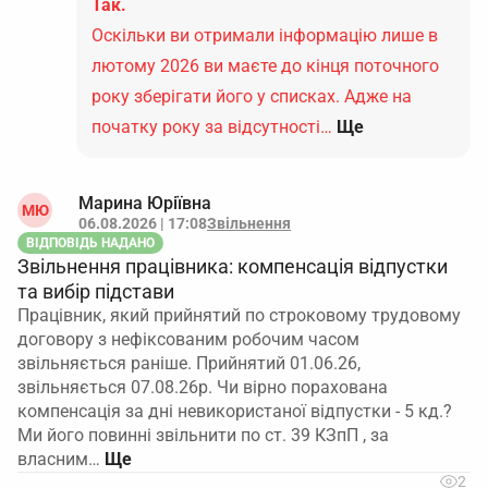
Так.
Оскільки ви отримали інформацію лише в
лютому 2026 ви маєте до кінця поточного
року зберігати його у списках. Адже на
початку року за відсутності…
Ще
Марина Юріївна
МЮ
06.08.2026 | 17:08
Звільнення
ВІДПОВІДЬ НАДАНО
Звільнення працівника: компенсація відпустки
та вибір підстави
Працівник, який прийнятий по строковому трудовому
договору з нефіксованим робочим часом
звільняється раніше. Прийнятий 01.06.26,
звільняється 07.08.26р. Чи вірно порахована
компенсація за дні невикористаної відпустки - 5 кд.?
Ми його повинні звільнити по ст. 39 КЗпП , за
власним…
2