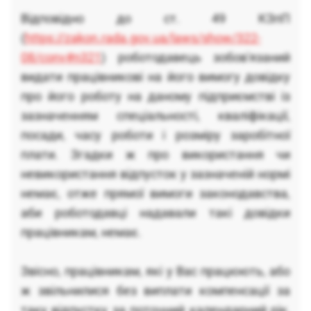
Відповідно до ст. 49 КЗпП
(
https://zakon.rada.gov.ua/laws/show/322-
08/conv#n321
) роботодавець зобов'язаний
видати працівникові на його вимогу довідку
про його роботу на даному підприємстві із
зазначенням спеціальності, кваліфікації,
посади, часу роботи і розміру заробітної
плати. Згадки ж про використання чи
невикористання відпусток у зазначеній нормі
немає, отже прямої вимоги законодавства,
аби роботодавці надавали такі довідки
працівникам, немає.
Звісно, працівникам, які у Вас працюють, або
ж звільнилися без виплати компенсації за
таку відпустку за поточний календарний рік,