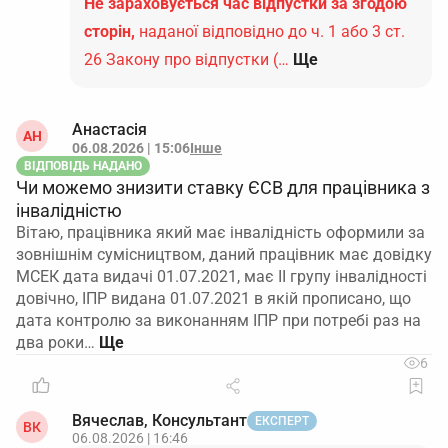
Не зараховується час відпустки за згодою
сторін,
наданої відповідно до ч. 1 або 3 ст.
26 Закону про відпустки (…
Ще
Анастасія
АН
06.08.2026 | 15:06
Інше
ВІДПОВІДЬ НАДАНО
Чи можемо знизити ставку ЄСВ для працівника з
інвалідністю
Вітаю, працівника який має інвалідність оформили за
зовнішнім сумісництвом, даний працівник має довідку
МСЕК дата видачі 01.07.2021, має ІІ групу інвалідності
довічно, ІПР видана 01.07.2021 в якій прописано, що
дата контролю за виконанням ІПР при потребі раз на
два роки…
6
Вячеслав, Консультант
ЕКСПЕРТ
ВК
06.08.2026 | 16:46