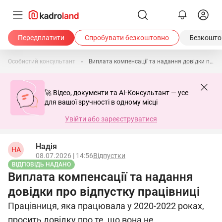
Передплатити
Спробувати безкоштовно
Безкоштов
Особистий консультант
Виплата компенсації та надання довідки про відпустку працівниці
🚀 Відео, документи та AI-Консультант — усе
для вашої зручності в одному місці
Увійти або зареєструватися
Надія
НА
08.07.2026 | 14:56
Відпустки
ВІДПОВІДЬ НАДАНО
Виплата компенсації та надання
довідки про відпустку працівниці
Працівниця, яка працювала у 2020-2022 роках,
просить довідку про те, що вона не