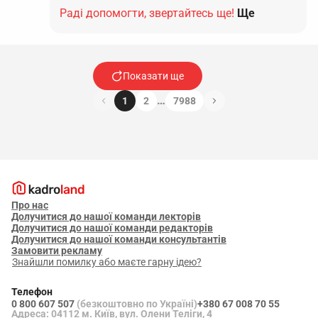
Раді допомогти, звертайтесь ще!
Ще
Показати ще
…
1
2
7988
Про нас
Долучитися до нашої команди лекторів
Долучитися до нашої команди редакторів
Долучитися до нашої команди консультантів
Замовити рекламу
Знайшли помилку або маєте гарну ідею?
Телефон
0 800 607 507
(безкоштовно по Україні)
+380 67 008 70 55
Адреса: 04112 м. Київ, вул. Олени Теліги, 4