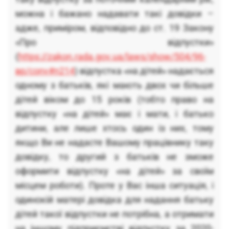
можна і бажано надавати такі довідки –
адже, приміром, відповідно до ст. 19 Закону
«Про відпустки»
(
https://zakon.rada.gov.ua/laws/show/504/96-
вр/conv#n214
) відпустка «на дітей» надається
одному з батьків, які мають двох чи більше
дітей віком до 15 років (тобто право на
відпустку «на дітей» має і мати, і батько
дитини, але лише хтось один із них, тому
якщо Ви не надасте Вашому працівнику таку
довідку, то другий з батьків не зможе
оформити відпустку «на дітей» за своїм
місцем роботи). Проте у Вас інша ситуація, і
одинокій матері довідка для надання батьку
дітей такої відпустки не потрібна, а отримати
на іншому підприємстві відпустку за 2020-