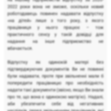
2022 роки вона не зможе, оскільки новий
роботодавець повинен надавати відпустку
«на дітей» лише з того року, з якого
працівниця у нього працює – тож
практичного сенсу у такій довідці для
надання на інше підприємство не
вбачається.
Відпустку як одинокій матері без
підтверджуючих документів Ви не повинні
були надавати, проте при звільненні мали б
попередити працівницю про необхідність
надати такі документи (звісно, якщо Ви знали
про те, що вона є одинокою матір'ю). Надалі,
аби убезпечити себе від негативних
наслідків, перед звільненням працівників, які