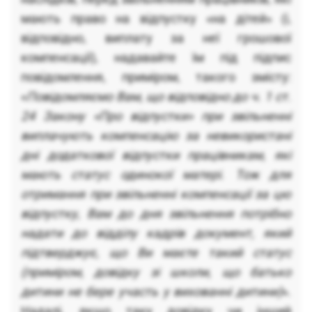
мають право на відпустку «на дітей» (і,
відповідно, виплату за неї грошової
компенсації), надавайте їм під підпис
повідомлення, приміром, такого змісту:
«
Повідомляємо Вам, що відповідно до ч. 1 ст.
24 Закону «Про відпустки» при звільненні
виплачують компенсацію за невикористані
дні додаткової відпустки працівникам, які
мають статус одинокої матері. Тож для
отримання при звільненні компенсації за цю
відпустку, Вам до дня звільнення потрібно
надати до відділу кадрів документ, який
підтверджує, що Ви маєте такий статус
(приміром, довідку зі школи, що батько
дитини не бере участь у вихованні дитини)
».
Надалі, якщо таку довідку чи інший