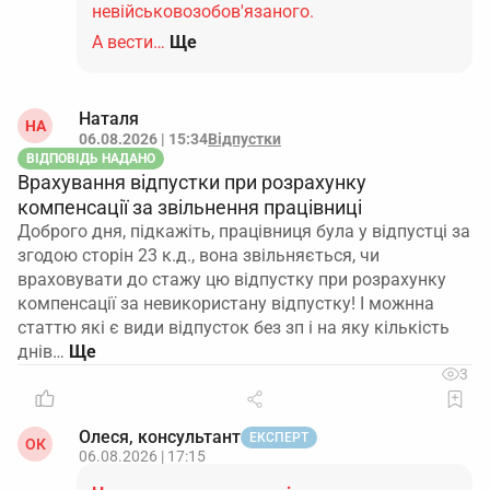
невійськовозобов'язаного.
А вести…
Ще
Наталя
НА
06.08.2026 | 15:34
Відпустки
ВІДПОВІДЬ НАДАНО
Врахування відпустки при розрахунку
компенсації за звільнення працівниці
Доброго дня, підкажіть, працівниця була у відпустці за
згодою сторін 23 к.д., вона звільняється, чи
враховувати до стажу цю відпустку при розрахунку
компенсації за невикористану відпустку! І можнна
статтю які є види відпусток без зп і на яку кількість
днів…
3
Олеся, консультант
ЕКСПЕРТ
ОК
06.08.2026 | 17:15