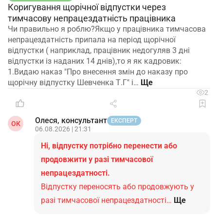
Коригування щорічної відпустки через
тимчасову непрацездатність працівника
Чи правильно я роблю?Якщо у працівника тимчасова
непрацездатність припала на період щорічної
відпустки ( наприклад, працівник недогуляв 3 дні
відпустки із наданих 14 днів),то я як кадровик:
1.Видаю наказ "Про внесення змін до наказу про
щорічну відпустку Шевченка Т.Г" і…
2
Олеся, консультант
ЕКСПЕРТ
ОК
06.08.2026 | 21:31
Ні, відпустку потрібно перенести або
продовжити у разі тимчасової
непрацездатності.
Відпустку переносять або продовжують у
разі тимчасової непрацездатності…
Ще