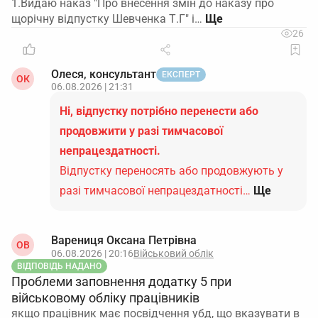
1.Видаю наказ "Про внесення змін до наказу про
щорічну відпустку Шевченка Т.Г" і…
26
Олеся, консультант
ЕКСПЕРТ
ОК
06.08.2026 | 21:31
Ні, відпустку потрібно перенести або
продовжити у разі тимчасової
непрацездатності.
Відпустку переносять або продовжують у
разі тимчасової непрацездатності…
Ще
Варениця Оксана Петрівна
ОВ
06.08.2026 | 20:16
Військовий облік
ВІДПОВІДЬ НАДАНО
Проблеми заповнення додатку 5 при
військовому обліку працівників
якщо працівник має посвідчення убд, що вказувати в