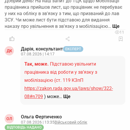
Добрий день! На наш запит до ТЦК щодо мобілізації
працівника прийшов лист, що працівник не перебуває
у них на обліку в зв'язку з тим, що призваний до лав
ЗСУ. Чи може лист бути підставою для видання
наказу про увільнення в зв'язку з мобілізацією…
11
Дарія, консультант
ЕКСПЕРТ
ДК
07.08.2026 | 14:17
Так, може.
Підставою увільнити
працівника від роботи у зв’язку з
мобілізацією (ст. 119 КЗпП
https://zakon.rada.gov.ua/laws/show/322-
08#n709
) може…
Ще
Ольга Фертиченко
ОЛ
07.08.2026 | 13:35
Військовий облік
ВІДПОВІДЬ НАДАНО