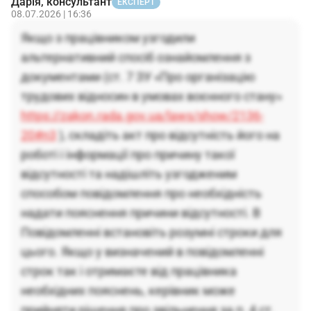
Дарія, консультант
ЕКСПЕРТ
08.07.2026 | 16:36
Якщо з працівником узгодили
альтернативний спосіб ознайомлення з
документами (ст. 7 ЗУ «Про організацію
трудових відносин в умовах воєнного стану»
https://zakon.rada.gov.ua/laws/show/2136-
20#n3
), складіть акт про відсутність його на
роботі і інформації про причину такої
відсутності та надішліть узгодженим
способом повідомлення про необхідність
надати пояснення причини відсутності. В
Повідомленні встановіть розумні строки для
цього. Якщо у визначений в повідомленні
строк так і отримаєте від працівника
необхідних пояснень, керівник може
прийняти рішення про звільнення за п. 4 ст.