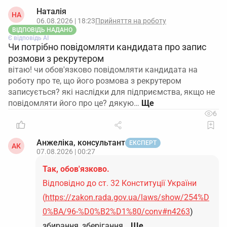
Наталія
НА
06.08.2026 | 18:23
Прийняття на роботу
ВІДПОВІДЬ НАДАНО
Є відповідь АІ
Чи потрібно повідомляти кандидата про запис
розмови з рекрутером
вітаю! чи обов'язково повідомляти кандидата на
роботу про те, що його розмова з рекрутером
записується? які наслідки для підприємства, якщо не
повідомляти його про це? дякую…
6
Анжеліка, консультант
ЕКСПЕРТ
АК
07.08.2026 | 00:27
Так, обов'язково.
Відповідно до ст. 32 Конституції України
(
https://zakon.rada.gov.ua/laws/show/254%D
0%BA/96-%D0%B2%D1%80/conv#n4263
)
збирання, зберігання…
Ще