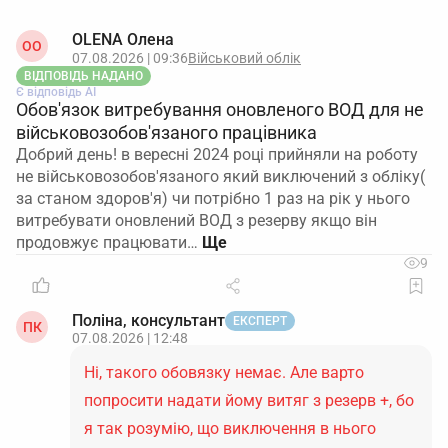
OLENA Олена
ОO
07.08.2026 | 09:36
Військовий облік
ВІДПОВІДЬ НАДАНО
Є відповідь АІ
Обов'язок витребування оновленого ВОД для не
військовозобов'язаного працівника
Добрий день! в вересні 2024 році прийняли на роботу
не військовозобов'язаного який виключений з обліку(
за станом здоров'я) чи потрібно 1 раз на рік у нього
витребувати оновлений ВОД з резерву якщо він
продовжує працювати…
9
Поліна, консультант
ЕКСПЕРТ
ПК
07.08.2026 | 12:48
Ні, такого обовязку немає. Але варто
попросити надати йому витяг з резерв +, бо
я так розумію, що виключення в нього