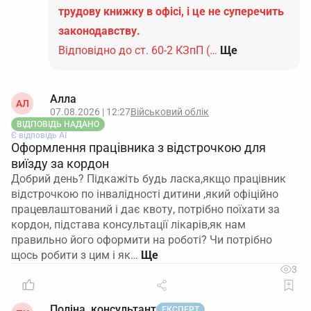
трудову книжку в офісі, і це не суперечить
законодавству.
Відповідно до ст. 60-2 КЗпП (…
Ще
Алла
АЛ
07.08.2026 | 12:27
Військовий облік
ВІДПОВІДЬ НАДАНО
Є відповідь АІ
Оформлення працівника з відстрочкою для
виїзду за кордон
Добрий день? Підкажіть будь ласка,якщо працівник
відстрочкою по інвалідності дитини ,який офіційно
працевлаштований і дає квоту, потрібно поїхати за
кордон, підстава консультації лікарів,як нам
правильно його оформити на роботі? Чи потрібно
щось робити з цим і як…
3
Поліна, консультант
ЕКСПЕРТ