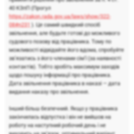
40 КЗпП (Прогул
https://zakon.rada.gov.ua/laws/show/322-
08#n231
). Це самий швидкий спосіб
звільнення, але будьте готові до можливого
судового позову від працівника. Тому по
можливості відвідайте його вдома, спробуйте
зв’язатись з його членами сім’ї (за наявності
контактів). Тобто зробіть максимум заходів
щодо пошуку інформації про працівника.
Дата звільнення працівника в наказі — дата
видання наказу про звільнення.
Інший більш безпечний. Якщо у працівника
закінчилась відпустка і він не вийшов на
роботу на наступний робочий день і не
виходить на зв’язок, оптимальний варіант