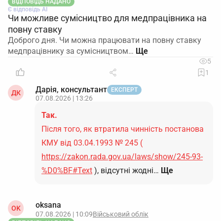
ВІДПОВІДЬ НАДАНО
Є відповідь АІ
Чи можливе сумісництво для медпрацівника на
повну ставку
Доброго дня. Чи можна працювати на повну ставку
медпрацівнику за сумісництвом…
5
1
Дарія, консультант
ЕКСПЕРТ
ДК
07.08.2026 | 13:26
Так.
Після того, як втратила чинність постанова
КМУ від 03.04.1993 № 245 (
https://zakon.rada.gov.ua/laws/show/245-93-
%D0%BF#Text
), відсутні жодні…
Ще
oksana
OK
07.08.2026 | 10:09
Військовий облік