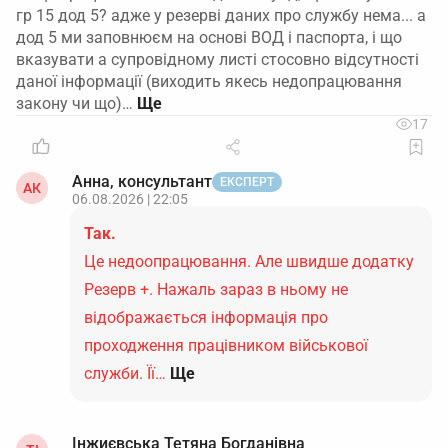
гр 15 дод 5? адже у резерві даних про службу нема... а
дод 5 ми заповнюєм на основі ВОД і паспорта, і що
вказувати а супровідному листі стосовно відсутності
даної інформації (виходить якесь недопрацювання
закону чи що)…
17
Анна, консультант
ЕКСПЕРТ
АК
06.08.2026 | 22:05
Так.
Це недоопрацювання. Але швидше додатку
Резерв +. Нажаль зараз в ньому не
відображається інформація про
проходження працівником військової
служби. Її…
Ще
Інжиєвська Тетяна Богданівна