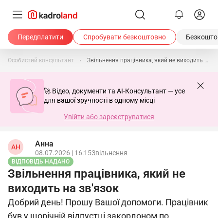
Передплатити
Спробувати безкоштовно
Безкоштов
Особистий консультант
Звільнення працівника, який не виходить на зв'язок
🚀 Відео, документи та AI-Консультант — усе
для вашої зручності в одному місці
Увійти або зареєструватися
Анна
АН
08.07.2026 | 16:15
Звільнення
ВІДПОВІДЬ НАДАНО
Звільнення працівника, який не
виходить на зв'язок
Добрий день! Прошу Вашої допомоги. Працівник
був у щорічній відпустці закордоном по