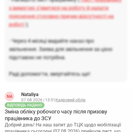
з вимогою з’явитися на роботу й надати
пояснення стосовно причин відсутності на
роботі
);
· Через 4 місяці видайте наказ про
звільнення. Заява для звільнення за цією
підставою не потрібна.
Раді допомогти, звертайтесь ще!
Nataliya
NA
07.08.2026 | 13:51
Кадровий облік
ВІДПОВІДЬ НАДАНО
Зміна обліку робочого часу після призову
працівника до ЗСУ
Добрий день! На наш запит до ТЦК щодо мобілізації
працівника сьгогодні (07.08.2026) прийшов лист, що