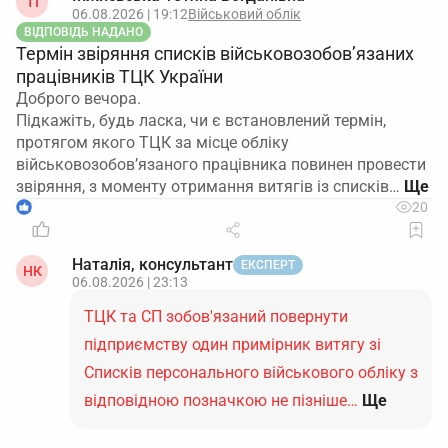
ТІ
06.08.2026 | 19:12
Військовий облік
ВІДПОВІДЬ НАДАНО
Термін звіряння списків військовозобов’язаних
працівників ТЦК України
Доброго вечора.
Підкажіть, будь ласка, чи є встановлений термін,
протягом якого ТЦК за місце обліку
військовозобов’язаного працівника повинен провести
звіряння, з моменту отримання витягів із списків…
1
20
Наталія, консультант
ЕКСПЕРТ
НК
06.08.2026 | 23:13
ТЦК та СП зобов'язаний повернути
підприємству один примірник витягу зі
Списків персонального військового обліку з
відповідною позначкою не пізніше…
Ще