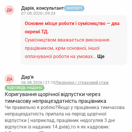
Дарія, консультант
ЕКСПЕРТ
ДК
07.08.2026 | 09:24
Основне місце роботи і сумісництво — два
окремі ТД.
Сумісництвом вважається виконання
працівником, крім основної, іншої
оплачуваної роботи на умовах…
Ще
Дар’я
ДА
06.08.2026 | 21:10
Лікарняні / страховий стаж
ВІДПОВІДЬ НАДАНО
Коригування щорічної відпустки через
тимчасову непрацездатність працівника
Чи правильно я роблю?Якщо у працівника тимчасова
непрацездатність припала на період щорічної
відпустки ( наприклад, працівник недогуляв 3 дні
відпустки із наданих 14 днів),то я як кадровик: