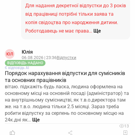
Для надання декретної відпустки до 3 років
від працівниці потрібні тільки заява та
копія свідоцтва про народження дитини.
Роботодавець не має права…
Ще
Юлія
ЮЛ
06.08.2026 | 23:36
Відпустки
ВІДПОВІДЬ НАДАНО
Є відповідь АІ
Порядок нарахування відпустки для сумісників
та основних працівників
вітаю. підкажіть будь ласка, людина оформлена на
основному місці на основній посаді (адміністратор) та
на внутрішньому сумісництві, як т.в.о.директора там
же. на т.в.о. людина тільки 2.5 місяці. Зараз треба
робити відпустку за серпень по основному місцю на
24к.дні як…
13