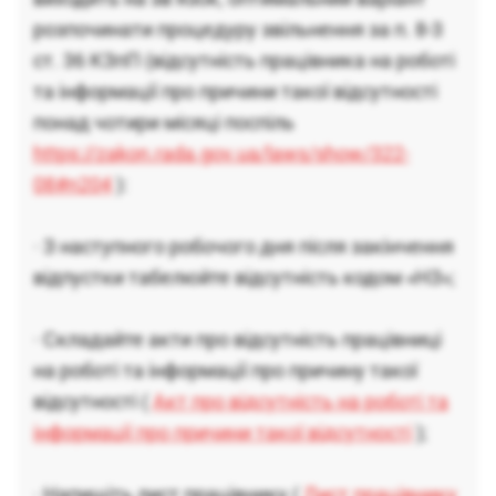
розпочинати процедуру звільнення за п. 8-3
ст. 36 КЗпП (відсутність працівника на роботі
та інформації про причини такої відсутності
понад чотири місяці поспіль
https://zakon.rada.gov.ua/laws/show/322-
08#n204
):
· З наступного робочого дня після закінчення
відпустки табелюйте відсутність кодом «НЗ»;
· Складайте акти про відсутність працівниці
на роботі та інформації про причину такої
відсутності (
Акт про відсутність на роботі та
інформації про причини такої відсутності
);
· Напишіть лист працівнику (
Лист працівнику