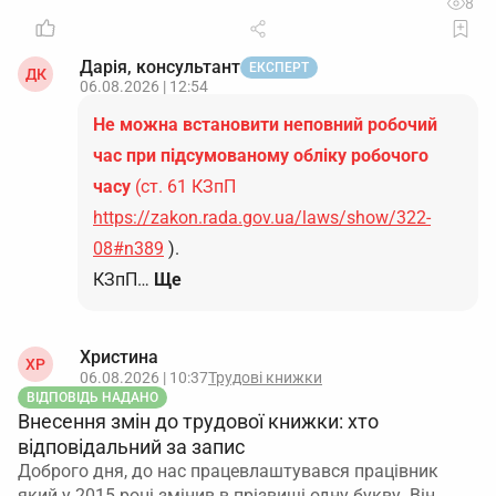
8
Дарія, консультант
ЕКСПЕРТ
ДК
06.08.2026 | 12:54
Не можна встановити неповний робочий
час при підсумованому обліку робочого
часу
(ст. 61 КЗпП
https://zakon.rada.gov.ua/laws/show/322-
08#n389
).
КЗпП…
Ще
Христина
ХР
06.08.2026 | 10:37
Трудові книжки
ВІДПОВІДЬ НАДАНО
Внесення змін до трудової книжки: хто
відповідальний за запис
Доброго дня, до нас працевлаштувався працівник
який у 2015 році змінив в прізвищі одну букву. Він