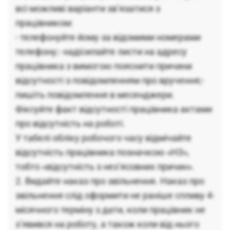
всі можливі варіанти зв’язатися з
працівником:
- телефонуйте йому за відомими номерами
телефону;- надісилайте листи на адресу
працівника з вимогою пояснити причини
відсутності з повідомленням про вручення;-
пишіть повідомлення в месенджери.
Фіксуйте факт відсутності працівника актами
про відсутність на роботі.
У табелі обліку робочого часу відмічайте
відсутність працівника позначкою «НЗ»,
тобто «відсутність з нез’ясовних причин».
2. Видайте наказ про звільнення. Наказ про
звільнення слід оформити не раніше спливу 4-
місячного терміну з дати, коли працівник не
з’явився на роботу, а також коли від нього