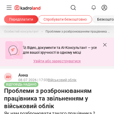
Передплатити
Спробувати безкоштовно
Безкоштов
Особистий консультант
Проблеми з розбронюванням працівника та звільненням у військовий облік
🚀 Відео, документи та AI-Консультант — усе
для вашої зручності в одному місці
Увійти або зареєструватися
Анна
АН
08.07.2026 | 17:03
Військовий облік
ВІДПОВІДЬ НАДАНО
Проблеми з розбронюванням
працівника та звільненням у
військовий облік
Як нам розбронювати такого працівника ?