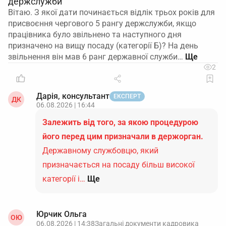
держслужби
Вітаю. З якої дати починається відлік трьох років для
присвоєння чергового 5 рангу держслужби, якщо
працівника було звільнено та наступного дня
призначено на вищу посаду (категорії Б)? На день
звільнення він мав 6 ранг державної служби…
2
Дарія, консультант
ЕКСПЕРТ
ДК
06.08.2026 | 16:44
Залежить від того, за якою процедурою
його перед цим призначали в держорган.
Державному службовцю, який
призначається на посаду більш високої
категорії і…
Ще
Юрчик Ольга
ОЮ
06.08.2026 | 14:38
Загальні документи кадровика