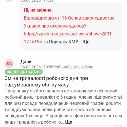
06.08.2026 | 14:03
Ні, не можна.
Відповідно до ст. 16 Основ законодавства
України про охорони здоров'я
https://zakon.rada.gov.ua/laws/show/2801-
12#n154
та Порядку КМУ…
Ще
Дарія
ДА
06.08.2026 | 10:58
Робочий час / табель
ВІДПОВІДЬ НАДАНО
Зміна тривалості робочого дня при
підсумованому обліку часу
Працівнику за його заявою встановлюємо неповний
робочий день тривалістю 6 годин. Але на підприємстві
для цієї посади передбачений черговий графік роботи
та підсумований облік робочого часу з обліковим
періодом 1 місяць. У працівника фактично змінюється
лише тривалість робочого…