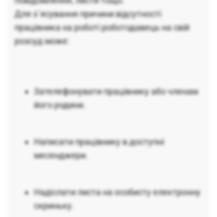
повідомлення, листи тощо.
Для з`ясування причини відсутності
працівника на роботі роботодавець на свій
розсуд може:
Зателефонувати працівнику або членам
його родини.
Написати працівнику в доступні
месенджери.
Надіслати листа на особисту електронну
скриньку.