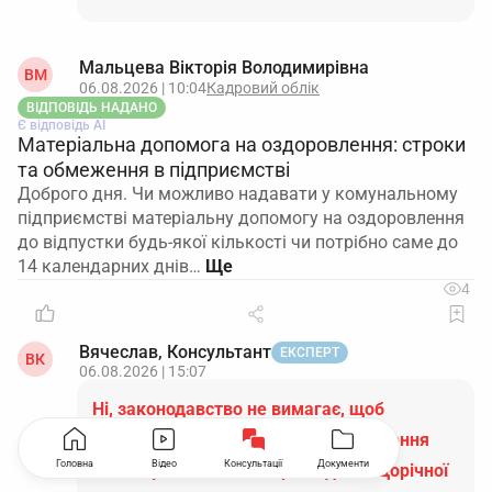
Мальцева Вікторія Володимирівна
ВМ
06.08.2026 | 10:04
Кадровий облік
ВІДПОВІДЬ НАДАНО
Є відповідь АІ
Матеріальна допомога на оздоровлення: строки
та обмеження в підприємстві
Доброго дня. Чи можливо надавати у комунальному
підприємстві матеріальну допомогу на оздоровлення
до відпустки будь-якої кількості чи потрібно саме до
14 календарних днів…
4
Вячеслав, Консультант
ЕКСПЕРТ
ВК
06.08.2026 | 15:07
Ні, законодавство не вимагає, щоб
матеріальна допомога на оздоровлення
Головна
Відео
Консультації
Документи
виплачувалася лише при наданні щорічної