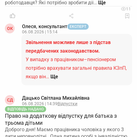
роботодавця? Які потрібно зробити діі…
11
Олеся, консультант
ЕКСПЕРТ
ОК
06.08.2026 | 15:14
Звільнення можливе лише з підстав
передбачених законодавством.
У випадку з працівником–пенсіонером
потрібно врахувати загальні правила КЗпП,
якщо він…
Ще
Дацько Світлана Михайлівна
СД
06.08.2026 | 14:39
Відпустки
ВІДПОВІДЬ НАДАНО
Право на додаткову відпустку для батька з
трьома дітьми
Доброго дня! Маємо працівника чоловіка у якого 3
дити неповнолітні . Одна дитина особі з інвалідністю.