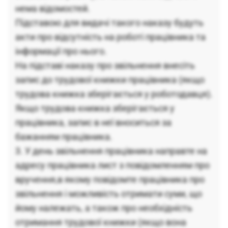
нема відомостей.
Підставою для видачі такого наказу будуть
акти про відсутність на роботі працівника та
інформації про нього.
На підставі наказу про звільнення внесіть
запис до трудової книжки працівника (якщо
трудова книжка зберігається у роботодавця).
Якщо трудова книжка зберігається у
працівника, запис в неї вноситься за
бажанням працівника.
3. У день звільнення працівника направте на
адресу працівника лист з повідомленням про
вручення,в якому повідомте працівника про
звільнення і можливість отримати суми, що
йому належать, а також про необхідність
отримання трудової книжки (якщо вона