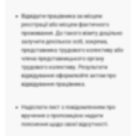
Відвідати працівника за місцем
реєстрації або місцем фактичного
проживання. До такого візиту доцільно
залучити декількох осіб, зокрема,
представника трудового колективу або
члена представницького органу
трудового колективу. Результати
відвідування оформлюйте актом про
відвідування працівника.
Надіслати лист з повідомленням про
вручення з пропозицією надати
пояснення щодо своєї відсутності.