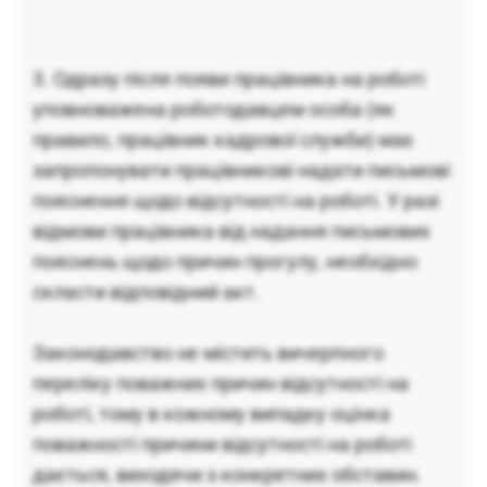
3. Одразу після появи працівника на роботі
уповноважена роботодавцем особа (як
правило, працівник кадрової служби) має
запропонувати працівникові надати письмові
пояснення щодо відсутності на роботі. У разі
відмови працівника від надання письмових
пояснень щодо причин прогулу, необхідно
скласти відповідний акт.
Законодавство не містить вичерпного
переліку поважних причин відсутності на
роботі, тому в кожному випадку оцінка
поважності причини відсутності на роботі
дається, виходячи з конкретних обставин.