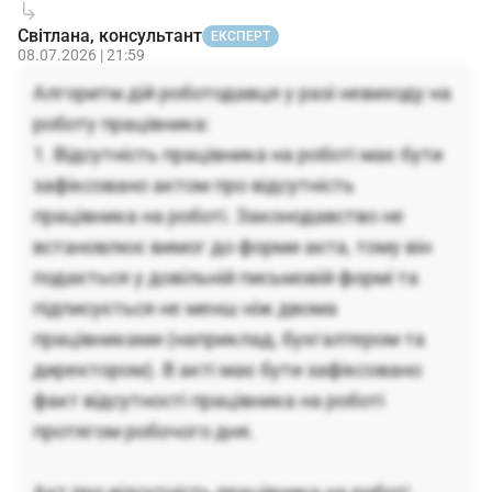
Світлана, консультант
ЕКСПЕРТ
08.07.2026 | 21:59
Алгоритм дій роботодавця у разі невиходу на
роботу працівника:
1. Відсутність працівника на роботі має бути
зафіксовано актом про відсутність
працівника на роботі. Законодавство не
встановлює вимог до форми акта, тому він
подається у довільній письмовій формі та
підписується не менш ніж двома
працівниками (наприклад, бухгалтером та
директором). В акті має бути зафіксовано
факт відсутності працівника на роботі
протягом робочого дня.