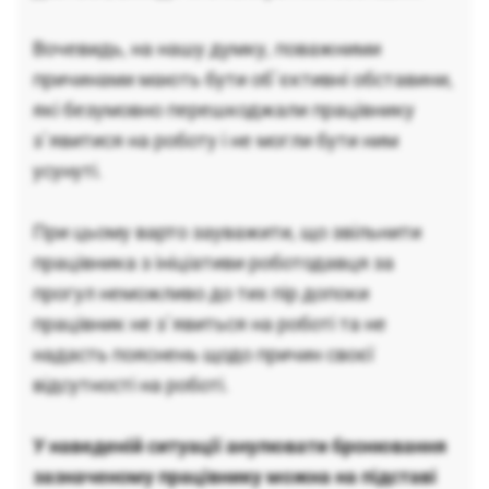
Вочевидь, на нашу думку, поважними
причинами мають бути об`єктивні обставини,
які безумовно перешкоджали працівнику
з`явитися на роботу і не могли бути ним
усунуті.
При цьому варто зауважити, що звільнити
працівника з ініціативи роботодавця за
прогул неможливо до тих пір допоки
працівник не з`явиться на роботі та не
надасть пояснень щодо причин своєї
відсутності на роботі.
У наведеній ситуації анулювати бронювання
зазначеному працівнику можна на підставі