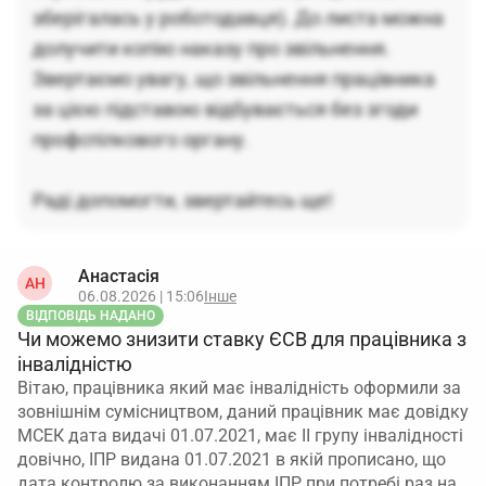
зберігалась у роботодавця). До листа можна
долучити копію наказу про звільнення.
Звертаємо увагу, що звільнення працівника
за цією підставою відбувається без згоди
профспілкового органу.
Раді допомогти, звертайтесь ще!
Анастасія
АН
06.08.2026 | 15:06
Інше
ВІДПОВІДЬ НАДАНО
Чи можемо знизити ставку ЄСВ для працівника з
інвалідністю
Вітаю, працівника який має інвалідність оформили за
зовнішнім сумісництвом, даний працівник має довідку
МСЕК дата видачі 01.07.2021, має ІІ групу інвалідності
довічно, ІПР видана 01.07.2021 в якій прописано, що
дата контролю за виконанням ІПР при потребі раз на