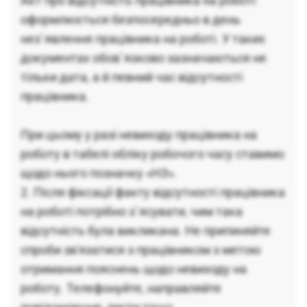
Акт про відсутність працівника на роботі
оформлюється безпосередньо в день
нез`явлення працівника на роботі. У таких
документах обов`язково зазначаються не
тільки дата, а й певний час відсутності
працівника.
При цьому у разі невиходу працівника на
роботу в табелі обліку робочого часу ставимо
щодо нього позначку «НЗ».
2. Після фіксації факту відсутності працівника
на роботі потрібно з`ясувати, чим така
відсутність була викликана. Не припиняйте
спроби зв'язатися з працівником з метою
отримання пояснень щодо невиходу на
роботу. Телефонуйте, направляйте