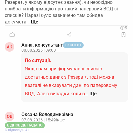
Резерв+, у якому відсутнє звання), чи необхідно
прибрати інформацію про такий паперовий ВОД зі
списків? Наразі було зазначено там обидва
докумета…
5
Анна, консультант
ЕКСПЕРТ
АК
08.08.2026 | 09:00
По ситуації.
Якщо вам при формуванні списків
достатньо даних з Резерв +, тоді можна
взагалі не вказувати дані по паперовому
ВОД. Але є випадки коли в…
Ще
Оксана Володимирівна
ОВ
07.08.2026 | 15:49
Інше
ВІДПОВІДЬ НАДАНО
Є відповідь АІ