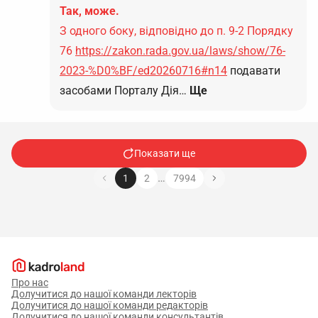
Так, може.
З одного боку, відповідно до п. 9-2 Порядку
76
https://zakon.rada.gov.ua/laws/show/76-
2023-%D0%BF/ed20260716#n14
подавати
засобами Порталу Дія…
Ще
Показати ще
…
1
2
7994
Про нас
Долучитися до нашої команди лекторів
Долучитися до нашої команди редакторів
Долучитися до нашої команди консультантів