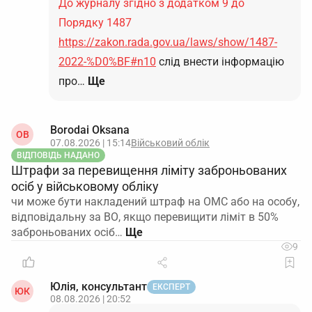
До журналу згідно з додатком 9 до
Порядку 1487
https://zakon.rada.gov.ua/laws/show/1487-
2022-%D0%BF#n10
слід внести інформацію
про…
Ще
Borodai Oksana
OB
07.08.2026 | 15:14
Військовий облік
ВІДПОВІДЬ НАДАНО
Штрафи за перевищення ліміту заброньованих
осіб у військовому обліку
чи може бути накладений штраф на ОМС або на особу,
відповідальну за ВО, якщо перевищити ліміт в 50%
заброньованих осіб…
9
Юлія, консультант
ЕКСПЕРТ
ЮК
08.08.2026 | 20:52