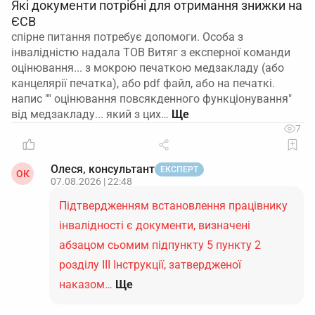
Які документи потрібні для отримання знижки на
ЄСВ
спірне питання потребує допомоги. Особа з
інвалідністю надала ТОВ Витяг з експерної команди
оцінювання... з мокрою печаткою медзакладу (або
канцелярії печатка), або pdf файл, або на печаткі.
напис "" оцінювання повсякденного функціонування"
від медзакладу... який з цих…
7
Олеся, консультант
ЕКСПЕРТ
ОК
07.08.2026 | 22:48
Підтвердженням встановлення працівнику
інвалідності є документи, визначені
абзацом сьомим підпункту 5 пункту 2
розділу ІІІ Інструкції, затвердженої
наказом…
Ще