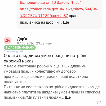
Відповідно до ст. 10 Закону № 504
https://zakon.rada.gov.ua/laws/show/504/96-
%D0%B2%D1%80/conv#n87
право
працівника на щорічні…
Ще
Дар’я
ДА
07.08.2026 | 23:02
Інше
ВІДПОВІДЬ НАДАНО
Є відповідь АІ
Оплата шкідливих умов праці: чи потрібен
окремий наказ
У нас є атестовані робочі місця із шкідливими
умовами праці.У колективному договорі
прописано,що шкідливі умови праці додатково
оплачуються.
Питання: чи обов'язково потрібно видавати наказ, де
написано платити за шкідливі умови праці із списком
працівників?Ми платили людям…
4