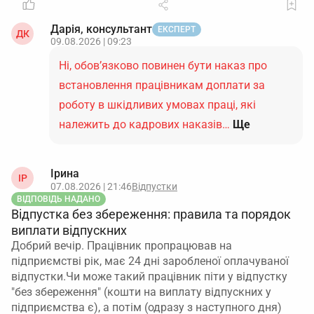
Дарія, консультант
ЕКСПЕРТ
ДК
09.08.2026 | 09:23
Ні, обов’язково повинен бути наказ про
встановлення працівникам доплати за
роботу в шкідливих умовах праці, які
належить до кадрових наказів…
Ще
Ірина
ІР
07.08.2026 | 21:46
Відпустки
ВІДПОВІДЬ НАДАНО
Відпустка без збереження: правила та порядок
виплати відпускних
Добрий вечір. Працівник пропрацював на
підприємстві рік, має 24 дні заробленої оплачуваної
відпустки.Чи може такий працівник піти у відпустку
"без збереження" (кошти на виплату відпускних у
підприємства є), а потім (одразу з наступного дня)