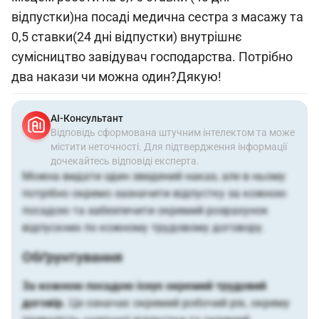
відпустки)на посаді медична сестра з масажу та
0,5 ставки(24 дні відпустки) внутрішнє
сумісництво завідувач господарства. Потрібно
два накази чи можна один?Дякую!
АІ-Консультант
Відповідь сформована штучним інтелектом та може
містити неточності. Для підтвердження інформації
дочекайтесь відповіді експерта.
Можна видати один зведений наказ, але в ньому
потрібно окремо зазначити відпустку за кожною
посадою та забезпечити окремий розрахунок
відпускних по кожному трудовому договору.
Обґрунтування
За кожною посадою існує окремий трудовий
договір.
Це означає окремий робочий рік, окрему