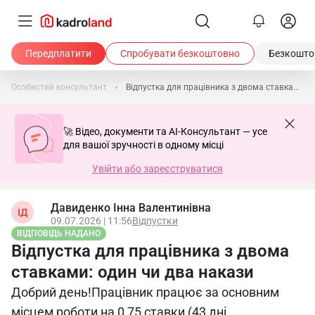
Передплатити
Спробувати безкоштовно
Безкоштов
Особистий консультант
Відпустка для працівника з двома ставками: один чи два накази
🚀 Відео, документи та AI-Консультант — усе
для вашої зручності в одному місці
Увійти або зареєструватися
Давиденко Інна Валентинівна
ІД
09.07.2026 | 11:56
Відпустки
ВІДПОВІДЬ НАДАНО
Відпустка для працівника з двома
ставками: один чи два накази
Добрий день!Працівник працює за основним
місцем роботи на 0,75 ставки (43 дні