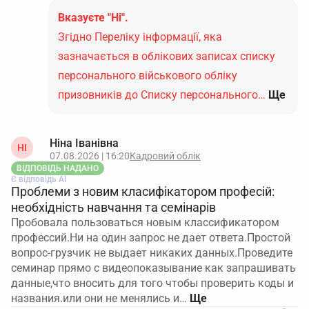
Вказуєте "Ні".
Згідно Переліку інформації, яка
зазначається в облікових записах списку
персонального військового обліку
призовників до Списку персонального…
Ще
Ніна Іванівна
НІ
07.08.2026 | 16:20
Кадровий облік
ВІДПОВІДЬ НАДАНО
Є відповідь АІ
Проблеми з новим класифікатором професій:
необхідність навчання та семінарів
Пробовала пользоваться новым классификатором
профессий.Ни на один запрос не дает ответа.Простой
вопрос-грузчик не выдает никаких данных.Проведите
семинар прямо с видеопоказывание как запрашивать
данные,что вносить для того чтобы проверить коды и
названия.или они не менялись и…