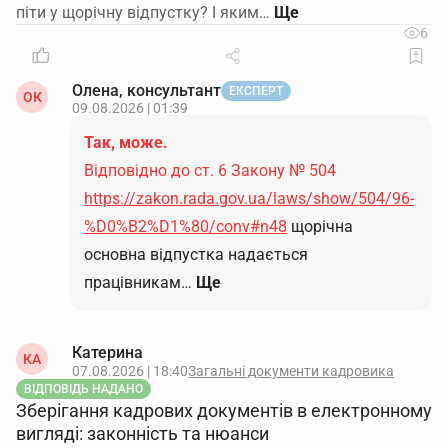
піти у щорічну відпустку? І яким…
6
Олена, консультант
ЕКСПЕРТ
ОК
09.08.2026 | 01:39
Так, може.
Відповідно до ст. 6 Закону № 504
https://zakon.rada.gov.ua/laws/show/504/96-
%D0%B2%D1%80/conv#n48
щорічна
основна відпустка надається
працівникам…
Ще
Катерина
КА
07.08.2026 | 18:40
Загальні документи кадровика
ВІДПОВІДЬ НАДАНО
Зберігання кадрових документів в електронному
вигляді: законність та нюанси