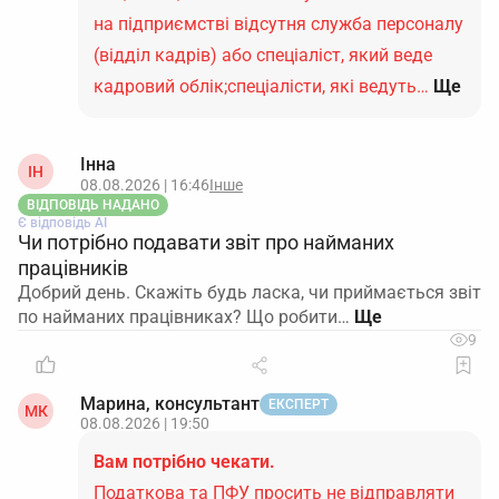
на підприємстві відсутня служба персоналу
(відділ кадрів) або спеціаліст, який веде
кадровий облік;спеціалісти, які ведуть…
Ще
Інна
ІН
08.08.2026 | 16:46
Інше
ВІДПОВІДЬ НАДАНО
Є відповідь АІ
Чи потрібно подавати звіт про найманих
працівників
Добрий день. Скажіть будь ласка, чи приймається звіт
по найманих працівниках? Що робити…
9
Марина, консультант
ЕКСПЕРТ
МК
08.08.2026 | 19:50
Вам потрібно чекати.
Податкова та ПФУ просить не відправляти