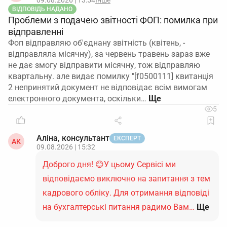
09.08.2026 | 13:54
Інше
Підсумок: ви можете оформити як один, так і два
ВІДПОВІДЬ НАДАНО
накази, але з практичної точки зору зручно робити
Проблеми з подачею звітності ФОП: помилка при
один зведений наказ із чітким розподілом
відправленні
відпусток за двома посадами.
Фоп відправляю об'єднану звітність (квітень, -
відправляла місячну), за червень травень зараз вже
не дає змогу відправити місячну, тож відправляю
квартальну. але видає помилку "[f0500111] квитанція
2 непринятий документ не відповідає всім вимогам
електронного документа, оскільки…
5
Аліна, консультант
ЕКСПЕРТ
АК
09.08.2026 | 15:32
Доброго дня! 😊У цьому Сервісі ми
відповідаємо виключно на запитання з тем
кадрового обліку. Для отримання відповіді
на бухгалтерські питання радимо Вам…
Ще