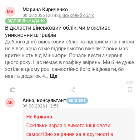
Марина Кириченко
МА
08.08.2026 | 20:42
Військовий облік
ВІДПОВІДЬ НАДАНО
Відкласти військовий облік: чи можливе
уникнення штрафів
Доброго дня) військовий облік на підприємстві ніколи
не вівся, хоча саме підприємство вже як 2 роки має
критичність від Мінцифри. Почали вести з червня
цього року. Нас немає в графіку звірянь. Ми б не дуже
хотіли в цьому році самостійно його ініціювати, бо
навіть додаток 4…
9
Анна, консультант
ЕКСПЕРТ
АК
09.08.2026 | 12:59
Не бажано.
Оскільки зараз є вимога ініціювати
самостійно звіряння за відсутності в