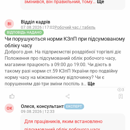
змінився, він правильний, тому…
Ще
Відділ кадрів
ВІ
07.08.2026 | 17:02
Робочий час / табель
ВІДПОВІДЬ НАДАНО
Чи порушуються норми КЗпП при підсумованому
обліку часу
Доброго дня. На підприємстві роздрібної торгівлі діє
Положення про підсумований облік робочого часу,
магазини працюють з 09:00 до 19:00. Чи діють в
такому разі норми ст.59 КЗпП України про подвійну
норму часу на міжзмінному відпочинку? Чи є
порушенням дві-три зміни поспіль з…
3
Олеся, консультант
ЕКСПЕРТ
ОК
09.08.2026 | 12:33
Для працівників, яким встановлено
підсумований облік робочого часу,