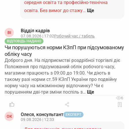
середня освіта та професійно-технічна
освіта. Без вимог до стажу…
Ще
Відділ кадрів
ВІ
07.08.2026 | 17:02
Робочий час / табель
ВІДПОВІДЬ НАДАНО
Чи порушуються норми КЗпП при підсумованому
обліку часу
Доброго дня. На підприємстві роздрібної торгівлі діє
Положення про підсумований облік робочого часу,
магазини працюють з 09:00 до 19:00. Чи діють в
такому разі норми ст.59 КЗпП України про подвійну
норму часу на міжзмінному відпочинку? Чи є
порушенням дві-три зміни поспіль з…
6
Олеся, консультант
ЕКСПЕРТ
ОК
09.08.2026 | 12:33