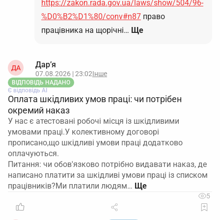
https://zakon.rada.gov.ua/laws/show/504/96-
%D0%B2%D1%80/conv#n87
право
працівника на щорічні…
Ще
Дар’я
ДА
07.08.2026 | 23:02
Інше
ВІДПОВІДЬ НАДАНО
Є відповідь АІ
Оплата шкідливих умов праці: чи потрібен
окремий наказ
У нас є атестовані робочі місця із шкідливими
умовами праці.У колективному договорі
прописано,що шкідливі умови праці додатково
оплачуються.
Питання: чи обов'язково потрібно видавати наказ, де
написано платити за шкідливі умови праці із списком
працівників?Ми платили людям…
5