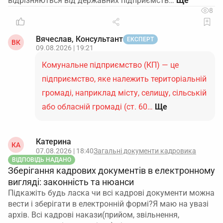
відрізняються від державних підприємств…
8
Вячеслав, Консультант
ЕКСПЕРТ
ВК
09.08.2026 | 19:21
Комунальне підприємство (КП) — це
підприємство, яке належить територіальній
громаді, наприклад місту, селищу, сільській
або обласній громаді (ст. 60…
Ще
Катерина
КА
07.08.2026 | 18:40
Загальні документи кадровика
ВІДПОВІДЬ НАДАНО
Зберігання кадрових документів в електронному
вигляді: законність та нюанси
Підкажіть будь ласка чи всі кадрові документи можна
вести і зберігати в електронній формі?Я маю на увазі
архів. Всі кадрові накази(прийом, звільнення,