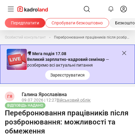
Передплатити
Спробувати безкоштовно
Безкоштов
Особистий консультант
Перебронювання працівників після розбронювання: можливості та обмеження
🎥 Мега подія 17.08
Великий зарплатно-кадровий семінар
—
розберемо всі актуальні питання
Зареєструватися
Галина Ярославівна
ГЯ
09.07.2026 | 12:27
Військовий облік
ВІДПОВІДЬ НАДАНО
Перебронювання працівників після
розбронювання: можливості та
обмеження