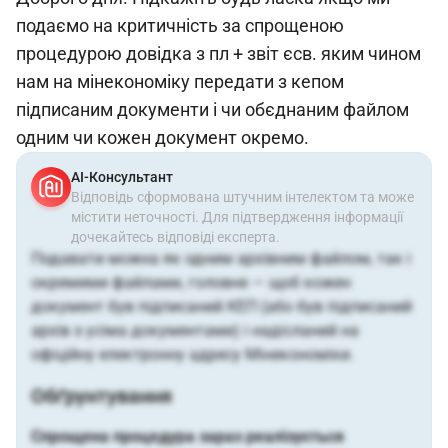
подаємо на критичність за спрощеною
процедурою довідка з пл + звіт єсв. яким чином
нам на мінекономіку передати з кепом
підписаним документи і чи обєднаним файлом
одним чи кожен документ окремо.
АІ-Консультант
Відповідь сформована штучним інтелектом та може
містити неточності. Для підтвердження інформації
дочекайтесь відповіді експерта.
Подавати можна як одним архівним файлом, так і
окремими файлами, головне — щоб кожен
документ був підписаний КЕП (або був підписаний
архів з усіма документами) і надісланий на
офіційну електронну адресу Мінекономіки.
Обґрунтування
Спрощена процедура зараз реалізується