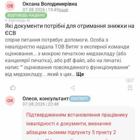
Оксана Володимирівна
ОВ
07.08.2026 | 15:49
Інше
ВІДПОВІДЬ НАДАНО
Є відповідь АІ
Які документи потрібні для отримання знижки на
ЄСВ
спірне питання потребує допомоги. Особа з
інвалідністю надала ТОВ Витяг з експерної команди
оцінювання... з мокрою печаткою медзакладу (або
канцелярії печатка), або pdf файл, або на печаткі.
напис "" оцінювання повсякденного функціонування"
від медзакладу... який з цих…
7
Олеся, консультант
ЕКСПЕРТ
ОК
07.08.2026 | 22:48
Підтвердженням встановлення працівнику
інвалідності є документи, визначені
абзацом сьомим підпункту 5 пункту 2