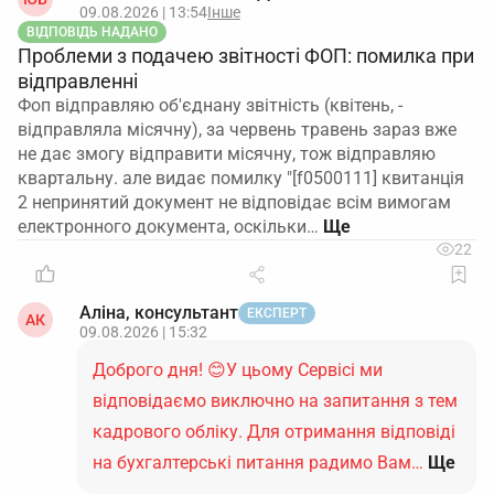
09.08.2026 | 13:54
Інше
Важливо, щоб КЕП був кваліфікованим і належав
ВІДПОВІДЬ НАДАНО
уповноваженій особі (як правило, керівнику), а
Проблеми з подачею звітності ФОП: помилка при
відправленні
файли коректно зчитувались.
У темі листа і тексті
Фоп відправляю об'єднану звітність (квітень, -
супровідного листа варто вказати код ЄДРПОУ,
відправляла місячну), за червень травень зараз вже
повну назву підприємства і що це документи для
не дає змогу відправити місячну, тож відправляю
підтвердження критичності за спрощеною
квартальну. але видає помилку "[f0500111] квитанція
процедурою. Підсумок простий: обов’язковою є
2 непринятий документ не відповідає всім вимогам
наявність КЕП і читабельних файлів, а не
електронного документа, оскільки…
конкретна вимога «один файл чи кілька».
22
Підсумовуючи, ви можете направити документи
або кожен окремим підписаним файлом, або
Аліна, консультант
ЕКСПЕРТ
АК
одним підписаним архівом, головне — щоб
09.08.2026 | 15:32
Мінекономіки безперешкодно ідентифікувало вас
Доброго дня! 😊У цьому Сервісі ми
і отримані документи.
відповідаємо виключно на запитання з тем
кадрового обліку. Для отримання відповіді
на бухгалтерські питання радимо Вам…
Ще