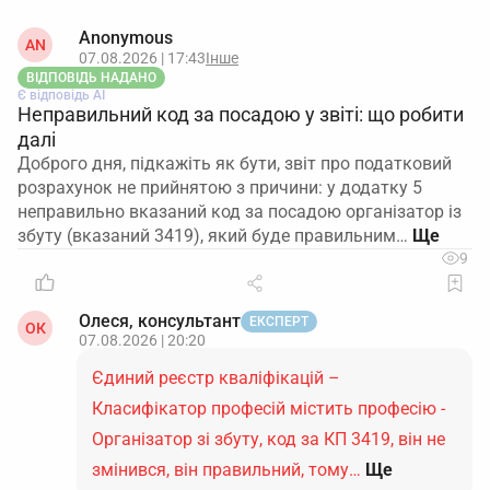
Anonymous
AN
07.08.2026 | 17:43
Інше
ВІДПОВІДЬ НАДАНО
Є відповідь АІ
Неправильний код за посадою у звіті: що робити
далі
Доброго дня, підкажіть як бути, звіт про податковий
розрахунок не прийнятою з причини: у додатку 5
неправильно вказаний код за посадою організатор із
збуту (вказаний 3419), який буде правильним…
9
Олеся, консультант
ЕКСПЕРТ
ОК
07.08.2026 | 20:20
Єдиний реєстр кваліфікацій –
Класифікатор професій містить професію -
Організатор зі збуту, код за КП 3419, він не
змінився, він правильний, тому…
Ще