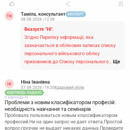
Таміла, консультант
ЕКСПЕРТ
ТК
08.08.2026 | 12:38
Вказуєте "Ні".
Згідно Переліку інформації, яка
зазначається в облікових записах списку
персонального військового обліку
призовників до Списку персонального…
Ще
Ніна Іванівна
НІ
07.08.2026 | 16:20
Кадровий облік
ВІДПОВІДЬ НАДАНО
Є відповідь АІ
Проблеми з новим класифікатором професій:
необхідність навчання та семінарів
Пробовала пользоваться новым классификатором
профессий.Ни на один запрос не дает ответа.Простой
вопрос-грузчик не выдает никаких данных.Проведите