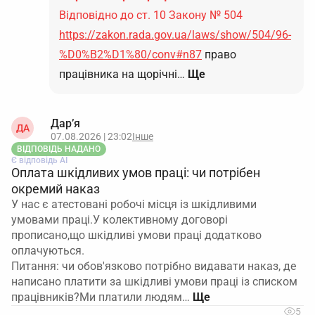
Відповідно до ст. 10 Закону № 504
https://zakon.rada.gov.ua/laws/show/504/96-
%D0%B2%D1%80/conv#n87
право
працівника на щорічні…
Ще
Дар’я
ДА
07.08.2026 | 23:02
Інше
ВІДПОВІДЬ НАДАНО
Є відповідь АІ
Оплата шкідливих умов праці: чи потрібен
окремий наказ
У нас є атестовані робочі місця із шкідливими
умовами праці.У колективному договорі
прописано,що шкідливі умови праці додатково
оплачуються.
Питання: чи обов'язково потрібно видавати наказ, де
написано платити за шкідливі умови праці із списком
працівників?Ми платили людям…
5