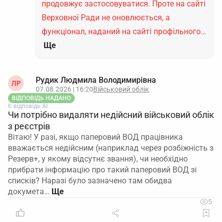
продовжує застосовуватися. Проте на сайті
Верховної Ради не оновлюється, а
функціонал, наданий на сайті профільного…
Ще
Рудик Людмила Володимирівна
ЛР
07.08.2026 | 16:20
Військовий облік
ВІДПОВІДЬ НАДАНО
Є відповідь АІ
Чи потрібно видаляти недійсний військовий облік
з реєстрів
Вітаю! У разі, якщо паперовий ВОД працівника
вважається недійсним (наприклад через розбіжність з
Резерв+, у якому відсутнє звання), чи необхідно
прибрати інформацію про такий паперовий ВОД зі
списків? Наразі було зазначено там обидва
докумета…
5