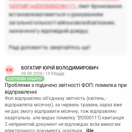
%D0%BF/ed20260602#n111
, ліміт бронювання
встановлюватиметься з урахуванням
загальної кількості військовозобов'язаних,
зазначеної у відповідній довідці.
Раді допомогти, звертайтесь ще!
БОГАТИР ЮРІЙ ВОЛОДИМИРОВИЧ
ЮБ
09.08.2026 | 13:54
Інше
ВІДПОВІДЬ НАДАНО
Проблеми з подачею звітності ФОП: помилка при
відправленні
Фоп відправляю об'єднану звітність (квітень, -
відправляла місячну), за червень травень зараз вже
не дає змогу відправити місячну, тож відправляю
квартальну. але видає помилку "[f0500111] квитанція
2 непринятий документ не відповідає всім вимогам
електронного документа, оскільки…