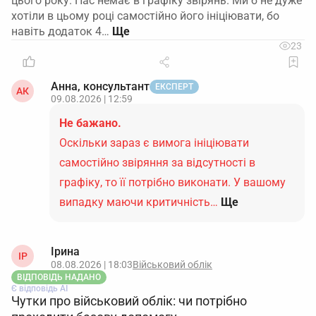
цього року. Нас немає в графіку звірянь. Ми б не дуже
хотіли в цьому році самостійно його ініціювати, бо
навіть додаток 4…
23
Анна, консультант
ЕКСПЕРТ
АК
09.08.2026 | 12:59
Не бажано.
Оскільки зараз є вимога ініціювати
самостійно звіряння за відсутності в
графіку, то її потрібно виконати. У вашому
випадку маючи критичність…
Ще
Ірина
ІР
08.08.2026 | 18:03
Військовий облік
ВІДПОВІДЬ НАДАНО
Є відповідь АІ
Чутки про військовий облік: чи потрібно