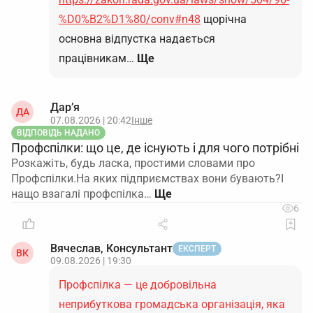
%D0%B2%D1%80/conv#n48
щорічна
основна відпустка надається
працівникам…
Ще
Дар’я
ДА
07.08.2026 | 20:42
Інше
ВІДПОВІДЬ НАДАНО
Профспілки: що це, де існують і для чого потрібні
Розкажіть, будь ласка, простими словами про
Профспілки.На яких підприємствах вони бувають?І
нащо взагалі профспілка…
6
Вячеслав, Консультант
ЕКСПЕРТ
ВК
09.08.2026 | 19:30
Профспілка — це добровільна
неприбуткова громадська організація, яка