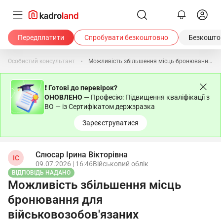
Передплатити
Спробувати безкоштовно
Безкоштов
Особистий консультант
Можливість збільшення місць бронювання для військовозобов'язаних підприємства
❗ Готові до перевірок?
ОНОВЛЕНО
— Професію: Підвищення кваліфікації з
ВО — із Сертифікатом держзразка
Зареєструватися
Слюсар Ірина Вікторівна
ІС
09.07.2026 | 16:46
Військовий облік
ВІДПОВІДЬ НАДАНО
Можливість збільшення місць
бронювання для
військовозобов'язаних