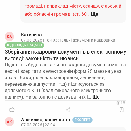
громаді, наприклад місту, селищу, сільській
або обласній громаді (ст. 60…
Ще
Катерина
КА
07.08.2026 | 18:40
Загальні документи кадровика
ВІДПОВІДЬ НАДАНО
Зберігання кадрових документів в електронному
вигляді: законність та нюанси
Підкажіть будь ласка чи всі кадрові документи можна
вести і зберігати в електронній формі?Я маю на увазі
архів. Всі кадрові накази(прийом, звільнення,
переведення,відпустки і т.д) підписуються за
допомогою КЕП (кваліфікованого електронного
підпису). Чи законно не друкувати їх і…
18
Анжеліка, консультант
ЕКСПЕРТ
АК
07.08.2026 | 23:04