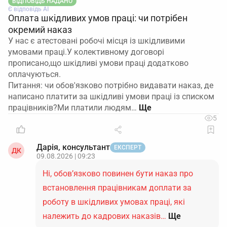
ВІДПОВІДЬ НАДАНО
Є відповідь АІ
Оплата шкідливих умов праці: чи потрібен
окремий наказ
У нас є атестовані робочі місця із шкідливими
умовами праці.У колективному договорі
прописано,що шкідливі умови праці додатково
оплачуються.
Питання: чи обов'язково потрібно видавати наказ, де
написано платити за шкідливі умови праці із списком
працівників?Ми платили людям…
5
Дарія, консультант
ЕКСПЕРТ
ДК
09.08.2026 | 09:23
Ні, обов’язково повинен бути наказ про
встановлення працівникам доплати за
роботу в шкідливих умовах праці, які
належить до кадрових наказів…
Ще