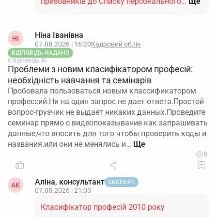
призовників до Списку персонального…
Ще
Ніна Іванівна
НІ
07.08.2026 | 16:20
Кадровий облік
ВІДПОВІДЬ НАДАНО
Є відповідь АІ
Проблеми з новим класифікатором професій:
необхідність навчання та семінарів
Пробовала пользоваться новым классификатором
профессий.Ни на один запрос не дает ответа.Простой
вопрос-грузчик не выдает никаких данных.Проведите
семинар прямо с видеопоказывание как запрашивать
данные,что вносить для того чтобы проверить коды и
названия.или они не менялись и…
8
Аліна, консультант
ЕКСПЕРТ
АК
07.08.2026 | 21:03
Класифікатор професій 2010 року