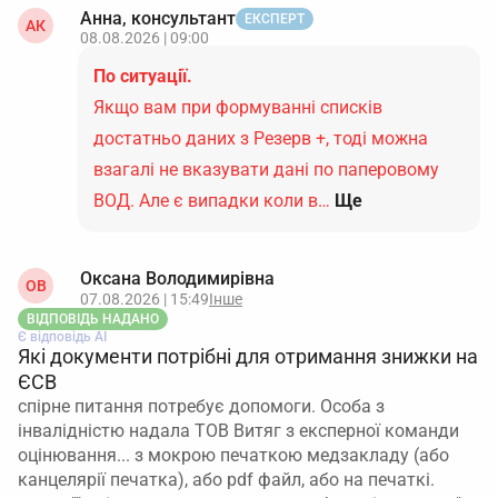
Анна, консультант
ЕКСПЕРТ
АК
08.08.2026 | 09:00
По ситуації.
Якщо вам при формуванні списків
достатньо даних з Резерв +, тоді можна
взагалі не вказувати дані по паперовому
ВОД. Але є випадки коли в…
Ще
Оксана Володимирівна
ОВ
07.08.2026 | 15:49
Інше
ВІДПОВІДЬ НАДАНО
Є відповідь АІ
Які документи потрібні для отримання знижки на
ЄСВ
спірне питання потребує допомоги. Особа з
інвалідністю надала ТОВ Витяг з експерної команди
оцінювання... з мокрою печаткою медзакладу (або
канцелярії печатка), або pdf файл, або на печаткі.