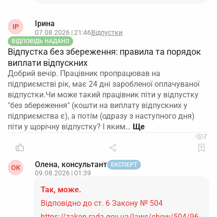
Ірина
ІР
07.08.2026 | 21:46
Відпустки
ВІДПОВІДЬ НАДАНО
Відпустка без збереження: правила та порядок
виплати відпускних
Добрий вечір. Працівник пропрацював на
підприємстві рік, має 24 дні заробленої оплачуваної
відпустки.Чи може такий працівник піти у відпустку
"без збереження" (кошти на виплату відпускних у
підприємства є), а потім (одразу з наступного дня)
піти у щорічну відпустку? І яким…
7
Олена, консультант
ЕКСПЕРТ
ОК
09.08.2026 | 01:39
Так, може.
Відповідно до ст. 6 Закону № 504
https://zakon.rada.gov.ua/laws/show/504/96-