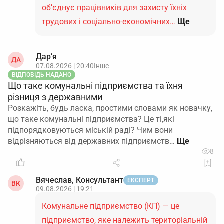
об’єднує працівників для захисту їхніх
трудових і соціально-економічних…
Ще
Дар’я
ДА
07.08.2026 | 20:40
Інше
ВІДПОВІДЬ НАДАНО
Що таке комунальні підприємства та їхня
різниця з державними
Розкажіть, будь ласка, простими словами як новачку,
що таке комунальні підприємства? Це ті,які
підпорядковуються міській раді? Чим вони
відрізняються від державних підприємств…
8
Вячеслав, Консультант
ЕКСПЕРТ
ВК
09.08.2026 | 19:21
Комунальне підприємство (КП) — це
підприємство, яке належить територіальній