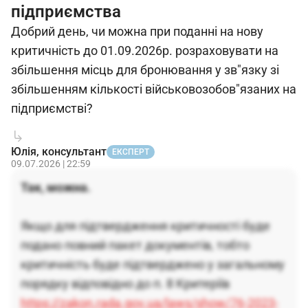
підприємства
Добрий день, чи можна при поданні на нову
критичність до 01.09.2026р. розраховувати на
збільшення місць для бронювання у зв"язку зі
збільшенням кількості військовозобов"язаних на
підприємстві?
Юлія, консультант
ЕКСПЕРТ
09.07.2026 | 22:59
Так, можна.
Якщо для підтвердження критичності буде
подано повний пакет документів, тобто
критичність буде підтверджено у загальному
порядку відповідно до п. 8 Критеріїв
https://zakon.rada.gov.ua/laws/show/76-2023-