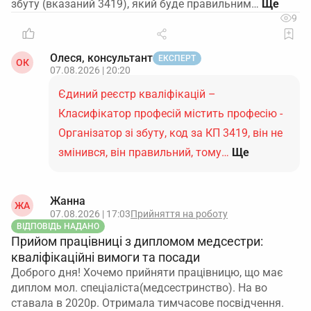
збуту (вказаний 3419), який буде правильним…
9
Олеся, консультант
ЕКСПЕРТ
ОК
07.08.2026 | 20:20
Єдиний реєстр кваліфікацій –
Класифікатор професій містить професію -
Організатор зі збуту, код за КП 3419, він не
змінився, він правильний, тому…
Ще
Жанна
ЖА
07.08.2026 | 17:03
Прийняття на роботу
ВІДПОВІДЬ НАДАНО
Прийом працівниці з дипломом медсестри:
кваліфікаційні вимоги та посади
Доброго дня! Хочемо прийняти працівницю, що має
диплом мол. спеціаліста(медсестринство). На во
ставала в 2020р. Отримала тимчасове посвідчення.