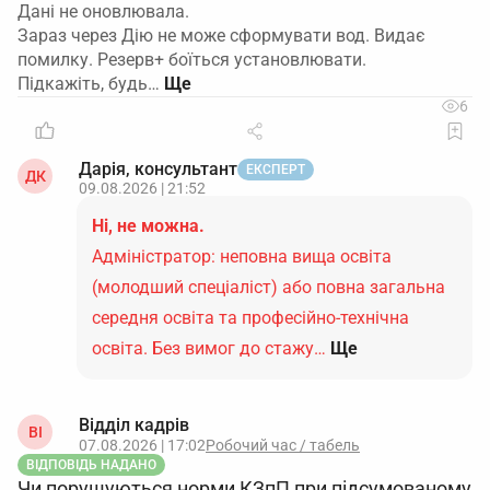
Дані не оновлювала.
Зараз через Дію не може сформувати вод. Видає
помилку. Резерв+ боїться установлювати.
Підкажіть, будь…
6
Дарія, консультант
ЕКСПЕРТ
ДК
09.08.2026 | 21:52
Ні, не можна.
Адміністратор: неповна вища освіта
(молодший спеціаліст) або повна загальна
середня освіта та професійно-технічна
освіта. Без вимог до стажу…
Ще
Відділ кадрів
ВІ
07.08.2026 | 17:02
Робочий час / табель
ВІДПОВІДЬ НАДАНО
Чи порушуються норми КЗпП при підсумованому