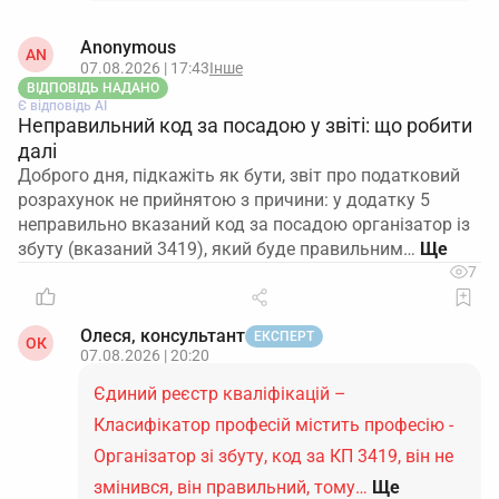
Anonymous
AN
07.08.2026 | 17:43
Інше
ВІДПОВІДЬ НАДАНО
Є відповідь АІ
Неправильний код за посадою у звіті: що робити
далі
Доброго дня, підкажіть як бути, звіт про податковий
розрахунок не прийнятою з причини: у додатку 5
неправильно вказаний код за посадою організатор із
збуту (вказаний 3419), який буде правильним…
7
Олеся, консультант
ЕКСПЕРТ
ОК
07.08.2026 | 20:20
Єдиний реєстр кваліфікацій –
Класифікатор професій містить професію -
Організатор зі збуту, код за КП 3419, він не
змінився, він правильний, тому…
Ще