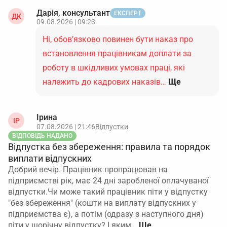
Дарія, консультант
ЕКСПЕРТ
ДК
09.08.2026 | 09:23
Ні, обов’язково повинен бути наказ про
встановлення працівникам доплати за
роботу в шкідливих умовах праці, які
належить до кадрових наказів…
Ще
Ірина
ІР
07.08.2026 | 21:46
Відпустки
ВІДПОВІДЬ НАДАНО
Відпустка без збереження: правила та порядок
виплати відпускних
Добрий вечір. Працівник пропрацював на
підприємстві рік, має 24 дні заробленої оплачуваної
відпустки.Чи може такий працівник піти у відпустку
"без збереження" (кошти на виплату відпускних у
підприємства є), а потім (одразу з наступного дня)
піти у щорічну відпустку? І яким…