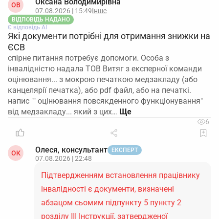
Оксана Володимирівна
ОВ
07.08.2026 | 15:49
Інше
ВІДПОВІДЬ НАДАНО
Є відповідь АІ
Які документи потрібні для отримання знижки на
ЄСВ
спірне питання потребує допомоги. Особа з
інвалідністю надала ТОВ Витяг з експерної команди
оцінювання... з мокрою печаткою медзакладу (або
канцелярії печатка), або pdf файл, або на печаткі.
напис "" оцінювання повсякденного функціонування"
від медзакладу... який з цих…
6
Олеся, консультант
ЕКСПЕРТ
ОК
07.08.2026 | 22:48
Підтвердженням встановлення працівнику
інвалідності є документи, визначені
абзацом сьомим підпункту 5 пункту 2
розділу ІІІ Інструкції, затвердженої