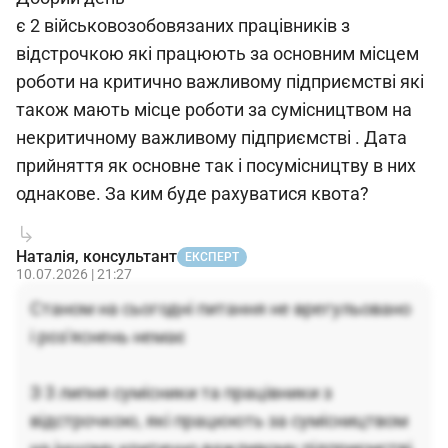
є 2 військовозобовязаних працівників з
відстрочкою які працюють за основним місцем
роботи на критично важливому підприємстві які
також мають місце роботи за сумісництвом на
некритичному важливому підприємстві . Дата
прийняття як основне так і посумісництву в них
однакове. За ким буде рахуватися квота?
Наталія, консультант
ЕКСПЕРТ
10.07.2026 | 21:27
Станом на сьогодні питання не врегульовано
і роз'яснень немає
З 3 липня сумісники та працівники з
відстрочкою, які працюють за сумісництвом