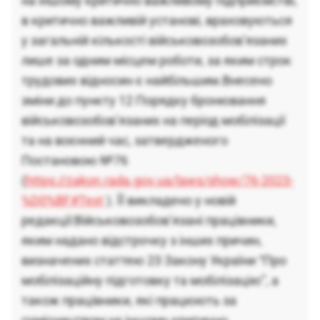
на іншому критично важливому підприємстві,
в критично важливій установі, враховуються
у загальній кількості військовозобов’язаних
лише за одним місцем роботи, за яким строк
трудових відносин є найбільшим.Внесено
зміни до пункту 12 Порядку бронювання
військовозобов’язаних на період мобілізації
та на воєнний час, затвердженого
Постановою №76
(
https://zakon.rada.gov.ua/laws/show/76-2023-
%D0%BF#Text
). ЇЇ викладено у новій
редакції:Військовозобов’язані працівники,
яким надано відстрочку з інших причин,
визначених статтею 23 Закону України “Про
мобілізаційну підготовку та мобілізацію”, а
також працівники, які працюють за