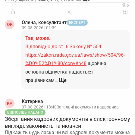
6
Олена, консультант
ЕКСПЕРТ
ОК
09.08.2026 | 01:39
Так, може.
Відповідно до ст. 6 Закону № 504
https://zakon.rada.gov.ua/laws/show/504/96-
%D0%B2%D1%80/conv#n48
щорічна
основна відпустка надається
працівникам…
Ще
Катерина
КА
07.08.2026 | 18:40
Загальні документи кадровика
ВІДПОВІДЬ НАДАНО
Зберігання кадрових документів в електронному
вигляді: законність та нюанси
Підкажіть будь ласка чи всі кадрові документи можна