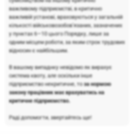
сумісництвом на іншому критично
важливому підприємстві, в критично
важливій установі, враховуються у загальній
кількості військовозобов’язаних, зазначених
у пунктах 6—10 цього Порядку, лише за
одним місцем роботи, за яким строк трудових
відносин є найбільшим.
В вашому випаднку невідомо як вирахує
система квоту, але оскільки інше
підприємство некритичне, то
за нормою
закону працівник має врахуватись на
критичне підприємство.
Раді допомогти, звертайтесь ще!