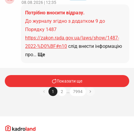
08.08.2026 | 12:35
Потрібно вносити відразу.
До журналу згідно з додатком 9 до
Порядку 1487
https://zakon.rada.gov.ua/laws/show/1487-
2022-%D0%BF#n10
слід внести інформацію
про…
Ще
Показати ще
…
1
2
7994