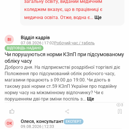
загальну освіту, виданий медичним
коледжем вказує, що в працівниці є
медична освіта. Отже, водна є…
Ще
Відділ кадрів
ВІ
07.08.2026 | 17:02
Робочий час / табель
ВІДПОВІДЬ НАДАНО
Чи порушуються норми КЗпП при підсумованому
обліку часу
Доброго дня. На підприємстві роздрібної торгівлі діє
Положення про підсумований облік робочого часу,
магазини працюють з 09:00 до 19:00. Чи діють в
такому разі норми ст.59 КЗпП України про подвійну
норму часу на міжзмінному відпочинку? Чи є
порушенням дві-три зміни поспіль з…
3
Олеся, консультант
ЕКСПЕРТ
ОК
09.08.2026 | 12:33