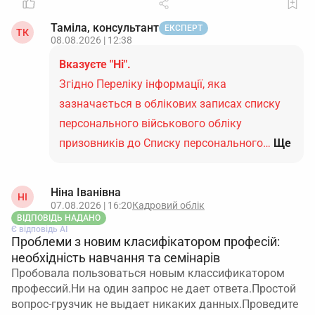
Таміла, консультант
ЕКСПЕРТ
ТК
08.08.2026 | 12:38
Вказуєте "Ні".
Згідно Переліку інформації, яка
зазначається в облікових записах списку
персонального військового обліку
призовників до Списку персонального…
Ще
Ніна Іванівна
НІ
07.08.2026 | 16:20
Кадровий облік
ВІДПОВІДЬ НАДАНО
Є відповідь АІ
Проблеми з новим класифікатором професій:
необхідність навчання та семінарів
Пробовала пользоваться новым классификатором
профессий.Ни на один запрос не дает ответа.Простой
вопрос-грузчик не выдает никаких данных.Проведите