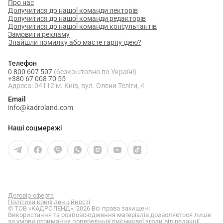
Про нас
Долучитися до нашої команди лекторів
Долучитися до нашої команди редакторів
Долучитися до нашої команди консультантів
Замовити рекламу
Знайшли помилку або маєте гарну ідею?
Телефон
0 800 607 507
(безкоштовно по Україні)
+380 67 008 70 55
Адреса: 04112 м. Київ, вул. Олени Теліги, 4
Email
info@kadroland.com
Наші соцмережі
Договір-оферта
Політика конфіденційності
© ТОВ «КАДРОЛЕНД», 2026 Всі права захищені
Використання та розповсюдження матеріалів дозволяється лише
за умови отримання попередньої письмової згоди від редакції