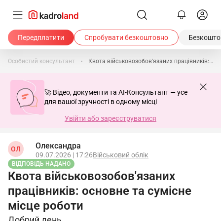
Передплатити
Спробувати безкоштовно
Безкоштов
Особистий консультант
Квота військовозобов'язаних працівників: основне та сумісне місце роботи
🚀 Відео, документи та AI-Консультант — усе
для вашої зручності в одному місці
Увійти або зареєструватися
Олександра
ОЛ
09.07.2026 | 17:26
Військовий облік
ВІДПОВІДЬ НАДАНО
Квота військовозобов'язаних
працівників: основне та сумісне
місце роботи
Добрий день