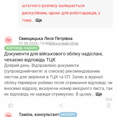
штатного розпису залишається
дискусійним, однак для роботодавців, у
тому…
Ще
Свинцицька Леся Петрівна
ЛС
07.08.2026 | 15:46
Військовий облік
ВІДПОВІДЬ НАДАНО
Документи для військового обліку надіслані,
чекаємо відповідь ТЦК
Добрий день. Відправлено документи
(супровідний+витяг зі списків) рекомендованим
листом для звіряння в ТЦК та СП. Запис в журнал
обліку перевірок робимо після отримання відповіді, чи
вносимо відразу, вказуючи номер вихідного листа, так
як відповідь не завжди отримуємо. В цьому…
8
Таміла, консультант
ЕКСПЕРТ
ТК