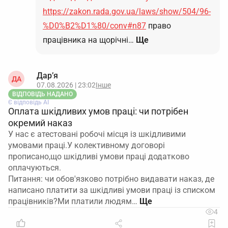
https://zakon.rada.gov.ua/laws/show/504/96-
%D0%B2%D1%80/conv#n87
право
працівника на щорічні…
Ще
Дар’я
ДА
07.08.2026 | 23:02
Інше
ВІДПОВІДЬ НАДАНО
Є відповідь АІ
Оплата шкідливих умов праці: чи потрібен
окремий наказ
У нас є атестовані робочі місця із шкідливими
умовами праці.У колективному договорі
прописано,що шкідливі умови праці додатково
оплачуються.
Питання: чи обов'язково потрібно видавати наказ, де
написано платити за шкідливі умови праці із списком
працівників?Ми платили людям…
4