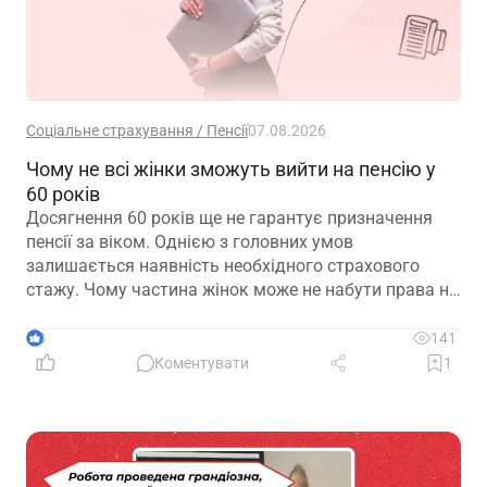
Соціальне страхування / Пенсії
07.08.2026
Чому не всі жінки зможуть вийти на пенсію у
60 років
Досягнення 60 років ще не гарантує призначення
пенсії за віком. Однією з головних умов
залишається наявність необхідного страхового
стажу. Чому частина жінок може не набути права на
пенсійні виплати та які варіанти передбачає
законодавство – розглянуто в матеріалі
3
141
Коментувати
1