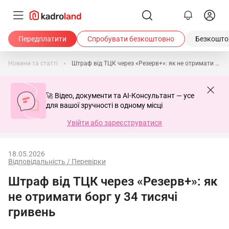
Передплатити
Спробувати безкоштовно
Безкоштов
Новини та статті
Штраф від ТЦК через «Резерв+»: як не отримати борг у 34 тисячі гривень
🚀 Відео, документи та AI-Консультант — усе
для вашої зручності в одному місці
Увійти або зареєструватися
18.05.2026
Відповідальність / Перевірки
Штраф від ТЦК через «Резерв+»: як
не отримати борг у 34 тисячі
гривень