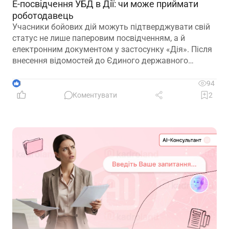
Е-посвідчення УБД в Дії: чи може приймати
роботодавець
Учасники бойових дій можуть підтверджувати свій
статус не лише паперовим посвідченням, а й
електронним документом у застосунку «Дія». Після
внесення відомостей до Єдиного державного
реєстру ветеранів війни е-посвідчення дає змогу
користуватися пільгами, зокрема й реалізовувати
3
94
трудові гарантії, передбачені законодавством
Коментувати
2