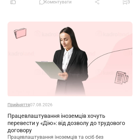
переміщення? Чи потрібно вносити записи до
Коментувати
3
трудових книжок? Якщо назву структурного
підрозділу зазначено в трудовій книжці, чи є її зміна
зміною істотних умов праці? Наприклад, працівник
був обліковцем тваринного комплексу, а після
перейменування працює у свинофермі.
Прийняття
07.08.2026
Працевлаштування іноземців хочуть
перевести у «Дію»: від дозволу до трудового
договору
Працевлаштування іноземців та осіб без