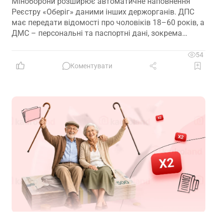
Міноборони розширює автоматичне наповнення
Реєстру «Оберіг» даними інших держорганів. ДПС
має передати відомості про чоловіків 18–60 років, а
ДМС – персональні та паспортні дані, зокрема
відцифрований образ обличчя
54
Коментувати