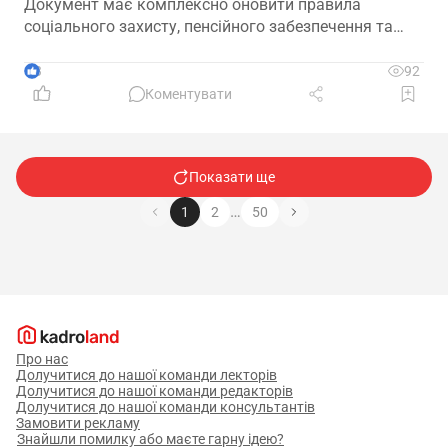
Документ має комплексно оновити правила
соціального захисту, пенсійного забезпечення та
державної допомоги, а також гармонізувати
близько 100 законодавчих актів із правом ЄС
3
92
Коментувати
Показати ще
…
1
2
50
Про нас
Долучитися до нашої команди лекторів
Долучитися до нашої команди редакторів
Долучитися до нашої команди консультантів
Замовити рекламу
Знайшли помилку або маєте гарну ідею?