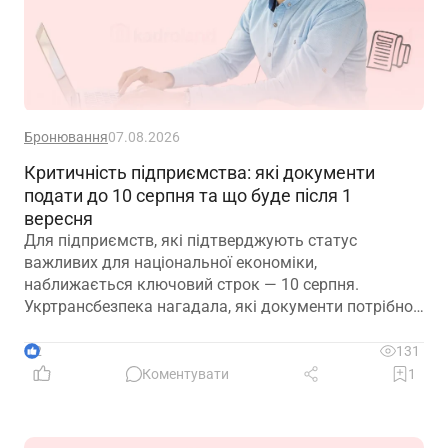
Бронювання
07.08.2026
Критичність підприємства: які документи
подати до 10 серпня та що буде після 1
вересня
Для підприємств, які підтверджують статус
важливих для національної економіки,
наближається ключовий строк — 10 серпня.
Укртрансбезпека нагадала, які документи потрібно
подати, як розглядатимуть уже подані матеріали та
що очікує на компанії, які не встигнуть підтвердити
2
131
свій статус
Коментувати
1