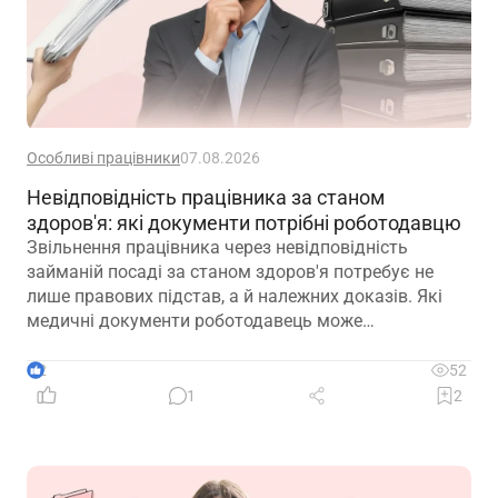
Особливі працівники
07.08.2026
Невідповідність працівника за станом
здоров'я: які документи потрібні роботодавцю
Звільнення працівника через невідповідність
займаній посаді за станом здоров'я потребує не
лише правових підстав, а й належних доказів. Які
медичні документи роботодавець може
використовувати для підтвердження такої
обставини – розповідаємо далі
2
52
1
2