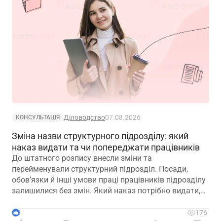
Діловодство
07.08.2026
КОНСУЛЬТАЦІЯ
Зміна назви структурного підрозділу: який
наказ видати та чи попереджати працівників
До штатного розпису внесли зміни та
перейменували структурний підрозділ. Посади,
обов’язки й інші умови праці працівників підрозділу
залишилися без змін. Який наказ потрібно видати,
щоб працівники вважалися такими, що працюють у
підрозділі з новою назвою: про переведення чи
3
176