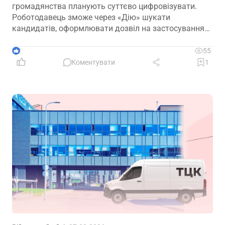
громадянства планують суттєво цифровізувати.
Роботодавець зможе через «Дію» шукати
кандидатів, оформлювати дозвіл на застосування
праці, укладати трудовий договір та оформлювати
прийняття на роботу
2
55
Коментувати
1