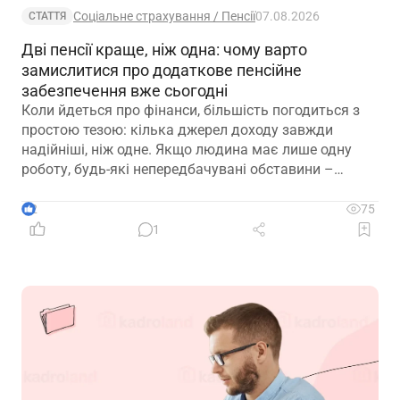
Соціальне страхування / Пенсії
07.08.2026
СТАТТЯ
Дві пенсії краще, ніж одна: чому варто
замислитися про додаткове пенсійне
забезпечення вже сьогодні
Коли йдеться про фінанси, більшість погодиться з
простою тезою: кілька джерел доходу завжди
надійніші, ніж одне. Якщо людина має лише одну
роботу, будь-які непередбачувані обставини –
звільнення, закриття підприємства чи криза в
окремій галузі – можуть миттєво позбавити її
2
75
доходу. Саме тому диверсифікація давно
1
вважається одним із головних принципів фінансової
безпеки. Проте цей самий принцип чомусь рідко
застосовують до пенсійного забезпечення