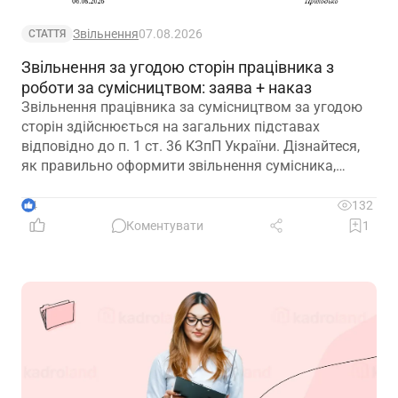
Звільнення
07.08.2026
СТАТТЯ
Звільнення за угодою сторін працівника з
роботи за сумісництвом: заява + наказ
Звільнення працівника за сумісництвом за угодою
сторін здійснюється на загальних підставах
відповідно до п. 1 ст. 36 КЗпП України. Дізнайтеся,
як правильно оформити звільнення сумісника,
визначити дату припинення трудового договору та
зафіксувати домовленість між працівником і
4
132
роботодавцем.
Коментувати
1