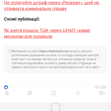
Не сплачуйте штраф через «Резерв+», щоб не 
отримати кримінальну справу
Схожі публікації:
Як зняти розшук ТЦК через ЦНАП: новий 
механізм для українців
Матеріали на сайті
https://kadroland.com
можуть містити
роз’яснення державних органів та погляди зовнішніх авторів.
Їхній зміст не завжди збігається з позицією редакції. Кожна
публікація відображає особисту думку автора. Редакція не
редагує авторські тексти і не несе відповідальності за їх зміст.
4
1236
1