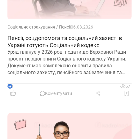
Соціальне страхування / Пенсії
06.08.2026
Пенсії, соцдопомога та соціальний захист: в
Україні готують Соціальний кодекс
Уряд планує у 2026 році подати до Верховної Ради
проєкт першої книги Соціального кодексу України.
Документ має комплексно оновити правила
соціального захисту, пенсійного забезпечення та
державної допомоги, а також гармонізувати
близько 100 законодавчих актів із правом ЄС
3
67
Коментувати