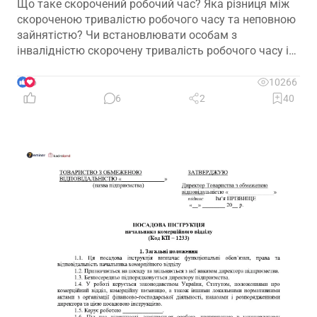
Що таке скорочений робочий час? Яка різниця між
скороченою тривалістю робочого часу та неповною
зайнятістю? Чи встановлювати особам з
інвалідністю скорочену тривалість робочого часу і
на якій підставі? Якими нормативними актами
передбачено встановлення скороченого робочого
6
10266
часу? І особливо актуальне запитання: чи потрібно
6
2
40
особі з інвалідністю встановити скорочений
робочий час?