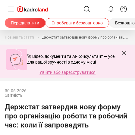
Передплатити
Спробувати безкоштовно
Безкоштов
Новини та статті
Держстат затвердив нову форму про організацію роботи та робочий час: коли її запровадять
🚀 Відео, документи та AI-Консультант — усе
для вашої зручності в одному місці
Увійти або зареєструватися
30.06.2026
Звітність
Держстат затвердив нову форму
про організацію роботи та робочий
час: коли її запровадять