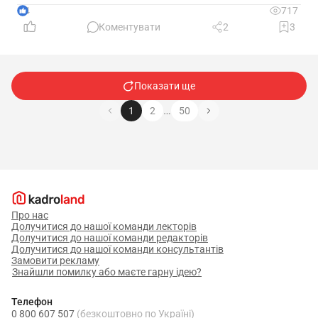
4
717
Коментувати
2
3
Показати ще
…
1
2
50
Про нас
Долучитися до нашої команди лекторів
Долучитися до нашої команди редакторів
Долучитися до нашої команди консультантів
Замовити рекламу
Знайшли помилку або маєте гарну ідею?
Телефон
0 800 607 507
(безкоштовно по Україні)