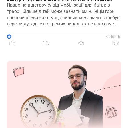
Право на відстрочку від мобілізації для батьків
трьох і більше дітей може зазнати змін. Ініціатори
пропозиції вважають, що чинний механізм потребує
перегляду, адже в окремих випадках не враховує
фактичну участь батька в утриманні та вихованні
дітей. Водночас вже з’явилися перші офіційні
4
6526
коментарі
3
3
7