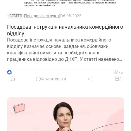
Посадові інструкції
06.08.2026
СТАТТЯ
Посадова інструкція начальника комерційного
відділу
Посадова інструкція начальника комерційного
відділу визначає основні завдання, обов’язки,
кваліфікаційні вимоги та необхідні знання
працівника відповідно до ДКХП. У статті наведено
зразок посадової інструкції, який можна адаптувати
до особливостей діяльності підприємства.
5
76
Коментувати
1
3