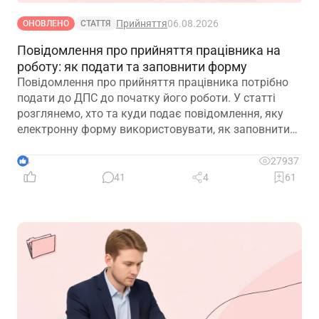
Прийняття
06.08.2026
ОНОВЛЕНО
СТАТТЯ
Повідомлення про прийняття працівника на
роботу: як подати та заповнити форму
Повідомлення про прийняття працівника потрібно
подати до ДПС до початку його роботи. У статті
розглянемо, хто та куди подає повідомлення, яку
електронну форму використовувати, як заповнити
кожну графу та що робити у разі помилки або
несвоєчасного подання
4
27937
41
4
61