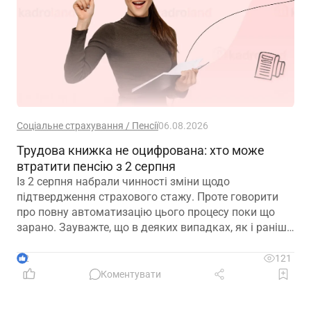
Соціальне страхування / Пенсії
06.08.2026
Трудова книжка не оцифрована: хто може
втратити пенсію з 2 серпня
Із 2 серпня набрали чинності зміни щодо
підтвердження страхового стажу. Проте говорити
про повну автоматизацію цього процесу поки що
зарано. Зауважте, що в деяких випадках, як і раніше,
можуть знадобитися додаткові документи для
підтвердження стажу і призначення пенсії
2
121
Коментувати