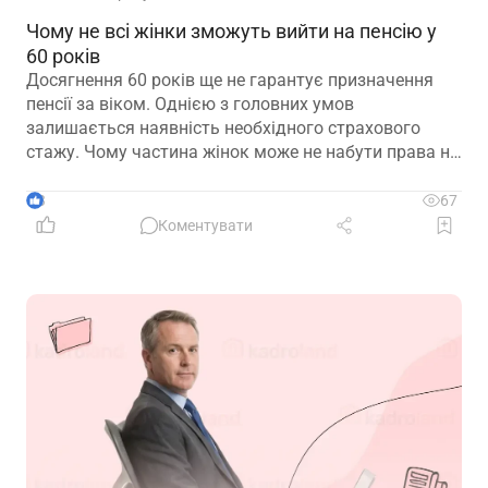
Чому не всі жінки зможуть вийти на пенсію у
60 років
Досягнення 60 років ще не гарантує призначення
пенсії за віком. Однією з головних умов
залишається наявність необхідного страхового
стажу. Чому частина жінок може не набути права на
пенсійні виплати та які варіанти передбачає
законодавство – розглянуто в матеріалі
3
67
Коментувати