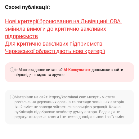
Схожі публікації:
Нові критерії бронювання на Львівщині: ОВА 
змінила вимоги до критично важливих 
підприємств
Для критично важливих підприємств 
Черкаської області діють нові критерії
✨ Маєте кадрове питання?
AI-Консультант
допоможе знайти
відповідь швидко та зручно
Матеріали на сайті
https://kadroland.com
можуть містити
роз'яснення державних органів та погляди зовнішніх авторів.
Їхній зміст не завжди збігається з позицією редакції. Кожна
публікація відображає особисту думку автора. Редакція не
редагує авторські тексти і не несе відповідальності за їх зміст.