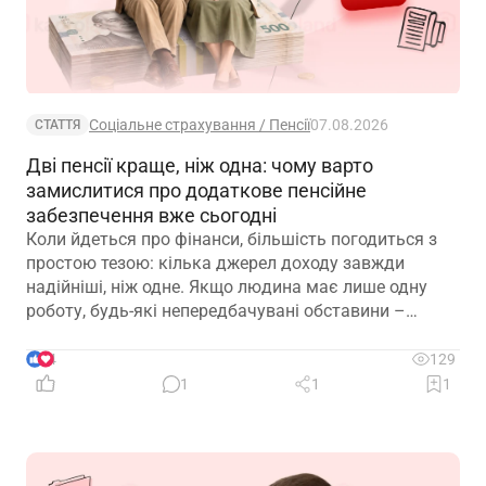
Соціальне страхування / Пенсії
07.08.2026
СТАТТЯ
Дві пенсії краще, ніж одна: чому варто
замислитися про додаткове пенсійне
забезпечення вже сьогодні
Коли йдеться про фінанси, більшість погодиться з
простою тезою: кілька джерел доходу завжди
надійніші, ніж одне. Якщо людина має лише одну
роботу, будь-які непередбачувані обставини –
звільнення, закриття підприємства чи криза в
окремій галузі – можуть миттєво позбавити її
4
129
доходу. Саме тому диверсифікація давно
1
1
1
вважається одним із головних принципів фінансової
безпеки. Проте цей самий принцип чомусь рідко
застосовують до пенсійного забезпечення