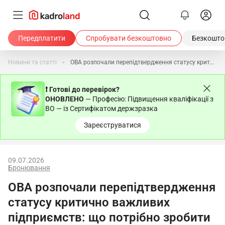
Передплатити
Спробувати безкоштовно
Безкоштов
Новини та статті
ОВА розпочали перепідтвердження статусу критично важливих підприємств: що потрібно зробити роботодавцям
❗ Готові до перевірок?
ОНОВЛЕНО
— Професію: Підвищення кваліфікації з
ВО — із Сертифікатом держзразка
Зареєструватися
09.07.2026
Бронювання
ОВА розпочали перепідтвердження
статусу критично важливих
підприємств: що потрібно зробити