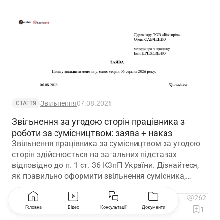
Звільнення
07.08.2026
СТАТТЯ
Звільнення за угодою сторін працівника з
роботи за сумісництвом: заява + наказ
Звільнення працівника за сумісництвом за угодою
сторін здійснюється на загальних підставах
відповідно до п. 1 ст. 36 КЗпП України. Дізнайтеся,
як правильно оформити звільнення сумісника,
визначити дату припинення трудового договору та
зафіксувати домовленість між працівником і
5
262
роботодавцем.
Головна
Відео
Консультації
Документи
Коментувати
1