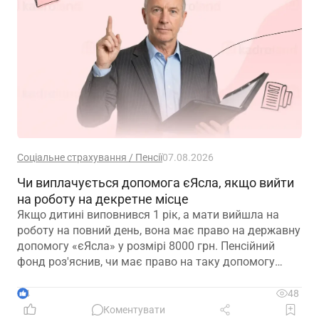
Соціальне страхування / Пенсії
07.08.2026
Чи виплачується допомога єЯсла, якщо вийти
на роботу на декретне місце
Якщо дитині виповнився 1 рік, а мати вийшла на
роботу на повний день, вона має право на державну
допомогу «єЯсла» у розмірі 8000 грн. Пенсійний
фонд роз'яснив, чи має право на таку допомогу
мати, яка вийшла на роботу на декретне місце
4
48
Коментувати