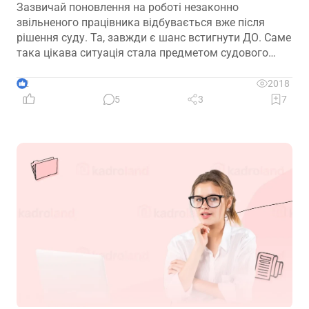
Зазвичай поновлення на роботі незаконно
звільненого працівника відбувається вже після
рішення суду. Та, завжди є шанс встигнути ДО. Саме
така цікава ситуація стала предметом судового
спору, коли роботодавець з власної ініціативи
скасував помилково виданий наказ про звільнення.
2
2018
Розберемо її докладно
5
3
7