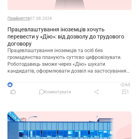
Прийняття
07.08.2026
Працевлаштування іноземців хочуть
перевести у «Дію»: від дозволу до трудового
договору
Працевлаштування іноземців та осіб без
громадянства планують суттєво цифровізувати.
Роботодавець зможе через «Дію» шукати
кандидатів, оформлювати дозвіл на застосування
праці, укладати трудовий договір та оформлювати
прийняття на роботу
3
65
Коментувати
1