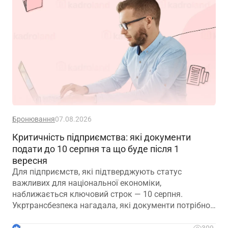
Бронювання
07.08.2026
Критичність підприємства: які документи
подати до 10 серпня та що буде після 1
вересня
Для підприємств, які підтверджують статус
важливих для національної економіки,
наближається ключовий строк — 10 серпня.
Укртрансбезпека нагадала, які документи потрібно
подати, як розглядатимуть уже подані матеріали та
що очікує на компанії, які не встигнуть підтвердити
3
309