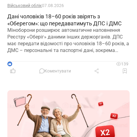
Військовий облік
07.08.2026
Дані чоловіків 18–60 років звірять з
«Оберегом»: що передаватимуть ДПС і ДМС
Міноборони розширює автоматичне наповнення
Реєстру «Оберіг» даними інших держорганів. ДПС
має передати відомості про чоловіків 18–60 років, а
ДМС – персональні та паспортні дані, зокрема
відцифрований образ обличчя
1
139
Коментувати