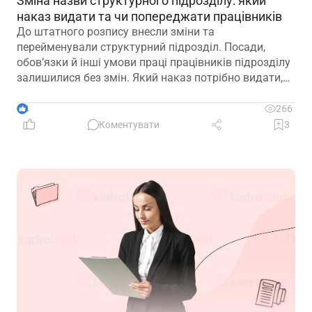
Зміна назви структурного підрозділу: який
наказ видати та чи попереджати працівників
До штатного розпису внесли зміни та
перейменували структурний підрозділ. Посади,
обов’язки й інші умови праці працівників підрозділу
залишилися без змін. Який наказ потрібно видати,
щоб працівники вважалися такими, що працюють у
підрозділі з новою назвою: про переведення чи
4
266
переміщення? Чи потрібно вносити записи до
Коментувати
3
трудових книжок? Якщо назву структурного
підрозділу зазначено в трудовій книжці, чи є її зміна
зміною істотних умов праці? Наприклад, працівник
був обліковцем тваринного комплексу, а після
перейменування працює у свинофермі.