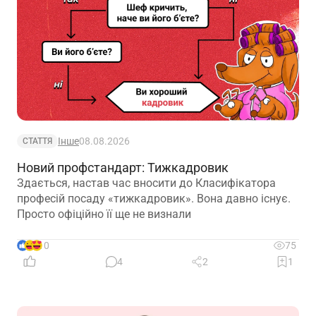
Інше
08.08.2026
СТАТТЯ
Новий профстандарт: Тижкадровик
Здається, настав час вносити до Класифікатора
професій посаду «тижкадровик». Вона давно існує.
Просто офіційно її ще не визнали
10
75
4
2
1