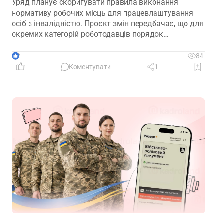
Уряд планує скоригувати правила виконання
нормативу робочих місць для працевлаштування
осіб з інвалідністю. Проєкт змін передбачає, що для
окремих категорій роботодавців порядок
розрахунку нормативу буде переглянуто, аби
врахувати специфіку їхньої діяльності та усунути
2
84
практичні труднощі із виконанням законодавчих
Коментувати
1
вимог