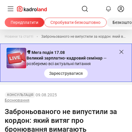
Передплатити
Спробувати безкоштовно
Безкоштов
Новини та статті
Заброньованого не випустили за кордон: який витяг про бронювання вимагають прикордонники
🎥 Мега подія 17.08
Великий зарплатно-кадровий семінар
—
розберемо всі актуальні питання
Зареєструватися
09.08.2025
КОНСУЛЬТАЦІЯ
Бронювання
Заброньованого не випустили за
кордон: який витяг про
бронювання вимагають