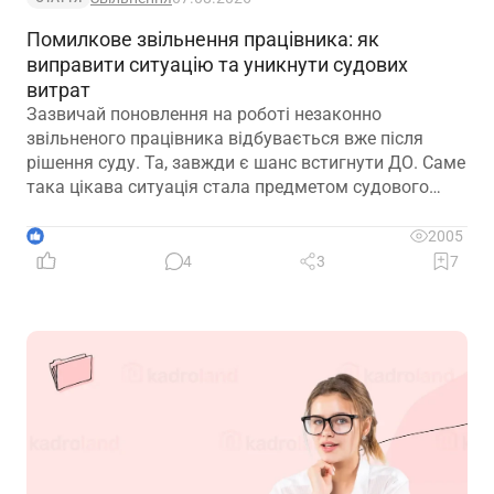
Помилкове звільнення працівника: як
виправити ситуацію та уникнути судових
витрат
Зазвичай поновлення на роботі незаконно
звільненого працівника відбувається вже після
рішення суду. Та, завжди є шанс встигнути ДО. Саме
така цікава ситуація стала предметом судового
спору, коли роботодавець з власної ініціативи
скасував помилково виданий наказ про звільнення.
1
2005
Розберемо її докладно
4
3
7