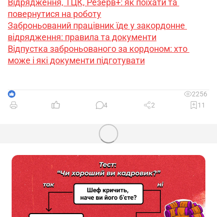
Відрядження, ТЦК, Резерв+: як поїхати та 
повернутися на роботу
Заброньований працівник їде у закордонне 
відрядження: правила та документи
Відпустка заброньованого за кордоном: хто 
може і які документи підготувати
1
2256
4
2
11