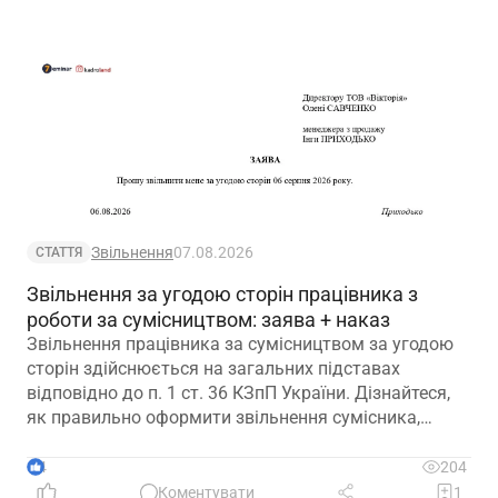
Звільнення
07.08.2026
СТАТТЯ
Звільнення за угодою сторін працівника з
роботи за сумісництвом: заява + наказ
Звільнення працівника за сумісництвом за угодою
сторін здійснюється на загальних підставах
відповідно до п. 1 ст. 36 КЗпП України. Дізнайтеся,
як правильно оформити звільнення сумісника,
визначити дату припинення трудового договору та
зафіксувати домовленість між працівником і
4
204
роботодавцем.
Коментувати
1