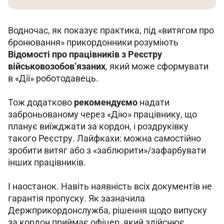
Водночас, як показує практика, під «витягом про 
бронювання» прикордонники розуміють 
Відомості про працівників з Реєстру 
військовозобовʼязаних
, який може сформувати 
в «Дії» роботодавець.
Тож додатково 
рекомендуємо 
надати 
заброньованому через «Дію» працівнику, що 
планує виїжджати за кордон, і роздруківку 
такого Реєстру. Лайфкахи: можна самостійно 
зробити витяг або з «заблюрити»/зафарбувати 
інших працівників.
І наостанок. Навіть наявність всіх документів не 
гарантія пропуску. Як зазначила 
Держприкордонслужба, рішення щодо випуску 
за кордон приймає офіцер, який здійснює 