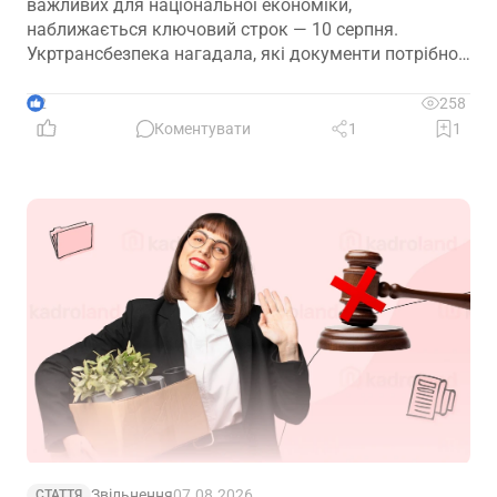
важливих для національної економіки,
наближається ключовий строк — 10 серпня.
Укртрансбезпека нагадала, які документи потрібно
подати, як розглядатимуть уже подані матеріали та
що очікує на компанії, які не встигнуть підтвердити
2
258
свій статус
Коментувати
1
1
Звільнення
07.08.2026
СТАТТЯ