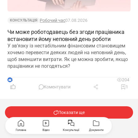
Робочий час
07.08.2026
КОНСУЛЬТАЦІЯ
Чи може роботодавець без згоди працівника
встановити йому неповний день роботи
У зв’язку із нестабільним фінансовим становищем
хочемо перевести деяких людей на неповний день,
щоб зменшити витрати. Як це можна зробити, якщо
працівники не погодяться?
5
204
Коментувати
1
Показати ще
…
1
2
50
Головна
Відео
Консультації
Документи