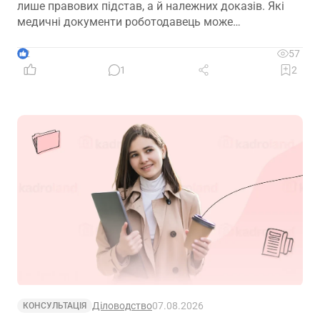
лише правових підстав, а й належних доказів. Які
медичні документи роботодавець може
використовувати для підтвердження такої
обставини – розповідаємо далі
2
57
1
2
Діловодство
07.08.2026
КОНСУЛЬТАЦІЯ