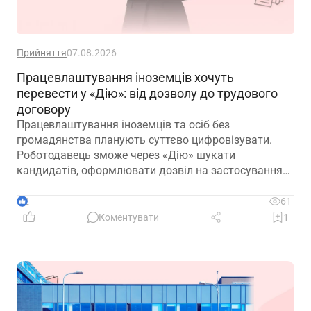
Прийняття
07.08.2026
Працевлаштування іноземців хочуть
перевести у «Дію»: від дозволу до трудового
договору
Працевлаштування іноземців та осіб без
громадянства планують суттєво цифровізувати.
Роботодавець зможе через «Дію» шукати
кандидатів, оформлювати дозвіл на застосування
праці, укладати трудовий договір та оформлювати
прийняття на роботу
2
61
Коментувати
1