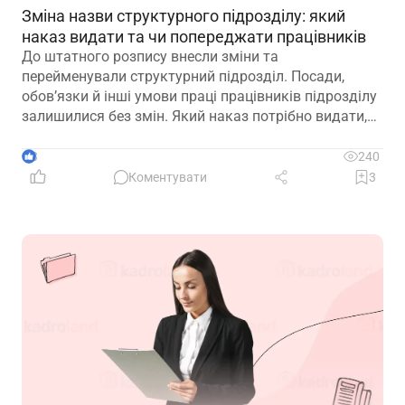
Зміна назви структурного підрозділу: який
наказ видати та чи попереджати працівників
До штатного розпису внесли зміни та
перейменували структурний підрозділ. Посади,
обов’язки й інші умови праці працівників підрозділу
залишилися без змін. Який наказ потрібно видати,
щоб працівники вважалися такими, що працюють у
підрозділі з новою назвою: про переведення чи
3
240
переміщення? Чи потрібно вносити записи до
Коментувати
3
трудових книжок? Якщо назву структурного
підрозділу зазначено в трудовій книжці, чи є її зміна
зміною істотних умов праці? Наприклад, працівник
був обліковцем тваринного комплексу, а після
перейменування працює у свинофермі.