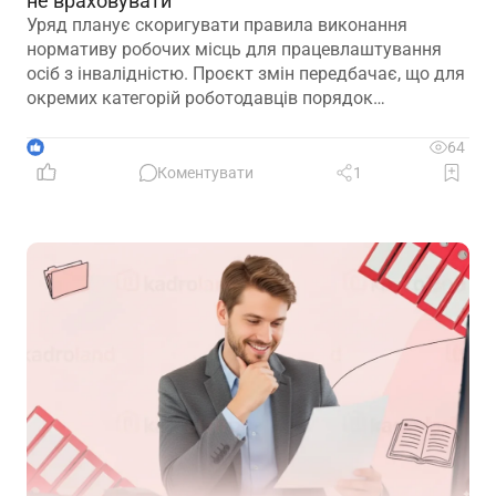
не враховувати
Уряд планує скоригувати правила виконання
нормативу робочих місць для працевлаштування
осіб з інвалідністю. Проєкт змін передбачає, що для
окремих категорій роботодавців порядок
розрахунку нормативу буде переглянуто, аби
врахувати специфіку їхньої діяльності та усунути
1
64
практичні труднощі із виконанням законодавчих
Коментувати
1
вимог