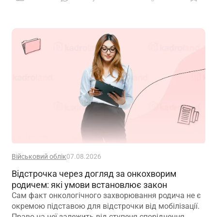
Військовий облік
07.08.2026
Відстрочка через догляд за онкохворим
родичем: які умови встановлює закон
Сам факт онкологічного захворювання родича не є
окремою підставою для відстрочки від мобілізації.
Право на неї залежить від ступеня споріднення,