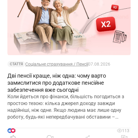
Соціальне страхування / Пенсії
07.08.2026
СТАТТЯ
Дві пенсії краще, ніж одна: чому варто
замислитися про додаткове пенсійне
забезпечення вже сьогодні
Коли йдеться про фінанси, більшість погодиться з
простою тезою: кілька джерел доходу завжди
надійніші, ніж одне. Якщо людина має лише одну
роботу, будь-які непередбачувані обставини –
звільнення, закриття підприємства чи криза в
окремій галузі – можуть миттєво позбавити її
3
113
доходу. Саме тому диверсифікація давно
1
1