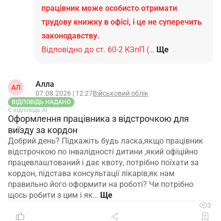
працівник може особисто отримати
трудову книжку в офісі, і це не суперечить
законодавству.
Відповідно до ст. 60-2 КЗпП (…
Ще
Алла
АЛ
07.08.2026 | 12:27
Військовий облік
ВІДПОВІДЬ НАДАНО
Є відповідь АІ
Оформлення працівника з відстрочкою для
виїзду за кордон
Добрий день? Підкажіть будь ласка,якщо працівник
відстрочкою по інвалідності дитини ,який офіційно
працевлаштований і дає квоту, потрібно поїхати за
кордон, підстава консультації лікарів,як нам
правильно його оформити на роботі? Чи потрібно
щось робити з цим і як…
3