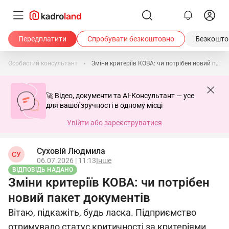
Передплатити
Спробувати безкоштовно
Безкоштов
Особистий консультант
Зміни критеріїв КОВА: чи потрібен новий пакет документів
🚀 Відео, документи та AI-Консультант — усе
для вашої зручності в одному місці
Увійти або зареєструватися
Суховій Людмила
СУ
06.07.2026 | 11:13
Інше
ВІДПОВІДЬ НАДАНО
Зміни критеріїв КОВА: чи потрібен
новий пакет документів
Вітаю, підкажіть, будь ласка. Підприємство
отримувало статус критичності за критеріями