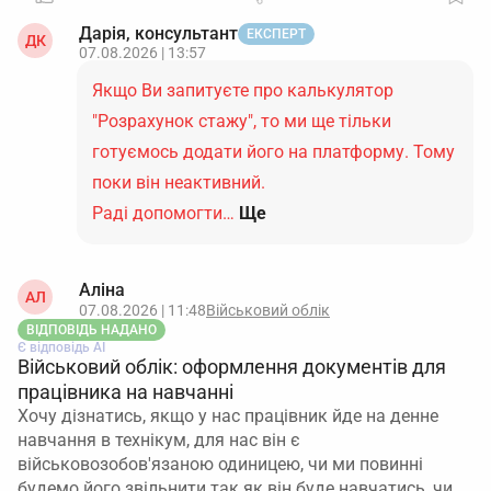
Дарія, консультант
ЕКСПЕРТ
ДК
07.08.2026 | 13:57
Якщо Ви запитуєте про калькулятор
"Розрахунок стажу", то ми ще тільки
готуємось додати його на платформу. Тому
поки він неактивний.
Раді допомогти…
Ще
Аліна
АЛ
07.08.2026 | 11:48
Військовий облік
ВІДПОВІДЬ НАДАНО
Є відповідь АІ
Військовий облік: оформлення документів для
працівника на навчанні
Хочу дізнатись, якщо у нас працівник йде на денне
навчання в технікум, для нас він є
військовозобов'язаною одиницею, чи ми повинні
будемо його звільнити так як він буде навчатись, чи