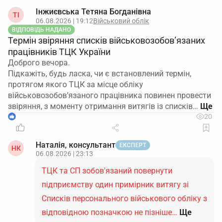
Інжиєвська Тетяна Богданівна
ТІ
06.08.2026 | 19:12
Військовий облік
ВІДПОВІДЬ НАДАНО
Термін звіряння списків військовозобов’язаних
працівників ТЦК України
Доброго вечора.
Підкажіть, будь ласка, чи є встановлений термін,
протягом якого ТЦК за місце обліку
військовозобов’язаного працівника повинен провести
звіряння, з моменту отримання витягів із списків…
1
20
Наталія, консультант
ЕКСПЕРТ
НК
06.08.2026 | 23:13
ТЦК та СП зобов'язаний повернути
підприємству один примірник витягу зі
Списків персонального військового обліку з
відповідною позначкою не пізніше…
Ще