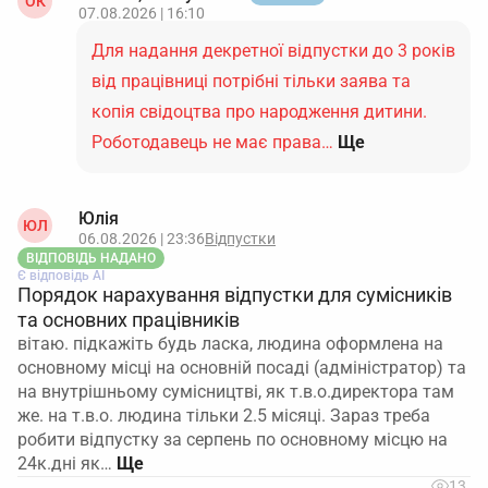
ОК
07.08.2026 | 16:10
Для надання декретної відпустки до 3 років
від працівниці потрібні тільки заява та
копія свідоцтва про народження дитини.
Роботодавець не має права…
Ще
Юлія
ЮЛ
06.08.2026 | 23:36
Відпустки
ВІДПОВІДЬ НАДАНО
Є відповідь АІ
Порядок нарахування відпустки для сумісників
та основних працівників
вітаю. підкажіть будь ласка, людина оформлена на
основному місці на основній посаді (адміністратор) та
на внутрішньому сумісництві, як т.в.о.директора там
же. на т.в.о. людина тільки 2.5 місяці. Зараз треба
робити відпустку за серпень по основному місцю на
24к.дні як…
13