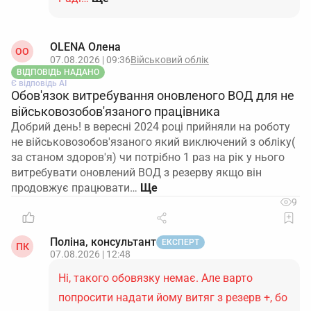
OLENA Олена
ОO
07.08.2026 | 09:36
Військовий облік
ВІДПОВІДЬ НАДАНО
Є відповідь АІ
Обов'язок витребування оновленого ВОД для не
військовозобов'язаного працівника
Добрий день! в вересні 2024 році прийняли на роботу
не військовозобов'язаного який виключений з обліку(
за станом здоров'я) чи потрібно 1 раз на рік у нього
витребувати оновлений ВОД з резерву якщо він
продовжує працювати…
9
Поліна, консультант
ЕКСПЕРТ
ПК
07.08.2026 | 12:48
Ні, такого обовязку немає. Але варто
попросити надати йому витяг з резерв +, бо