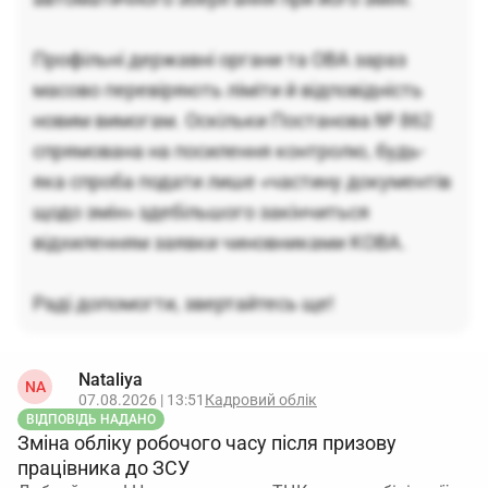
Профільні державні органи та ОВА зараз
масово перевіряють ліміти й відповідність
новим вимогам. Оскільки Постанова № 862
спрямована на посилення контролю, будь-
яка спроба подати лише «частину документів
щодо змін» здебільшого закінчиться
відхиленням заявки чиновниками КОВА.
Раді допомогти, звертайтесь ще!
Nataliya
NA
07.08.2026 | 13:51
Кадровий облік
ВІДПОВІДЬ НАДАНО
Зміна обліку робочого часу після призову
працівника до ЗСУ