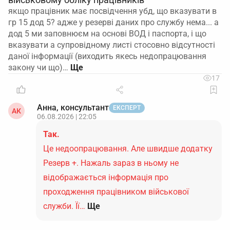
якщо працівник має посвідчення убд, що вказувати в
гр 15 дод 5? адже у резерві даних про службу нема... а
дод 5 ми заповнюєм на основі ВОД і паспорта, і що
вказувати а супровідному листі стосовно відсутності
даної інформації (виходить якесь недопрацювання
закону чи що)…
17
Анна, консультант
ЕКСПЕРТ
АК
06.08.2026 | 22:05
Так.
Це недоопрацювання. Але швидше додатку
Резерв +. Нажаль зараз в ньому не
відображається інформація про
проходження працівником військової
служби. Її…
Ще