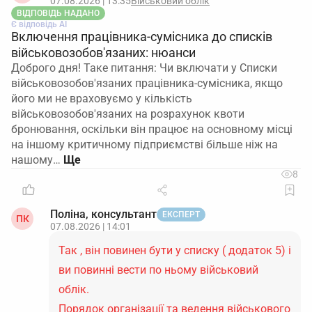
07.08.2026 | 13:35
Військовий облік
ВІДПОВІДЬ НАДАНО
Є відповідь АІ
Включення працівника-сумісника до списків
військовозобов'язаних: нюанси
Доброго дня! Таке питання: Чи включати у Списки
військовозобов'язаних працівника-сумісника, якщо
його ми не враховуємо у кількість
військовозобов'язаних на розрахунок квоти
бронювання, оскільки він працює на основному місці
на іншому критичному підприємстві більше ніж на
нашому…
8
Поліна, консультант
ЕКСПЕРТ
ПК
07.08.2026 | 14:01
Так , він повинен бути у списку ( додаток 5) і
ви повинні вести по ньому військовий
облік.
Порядок організації та ведення військового