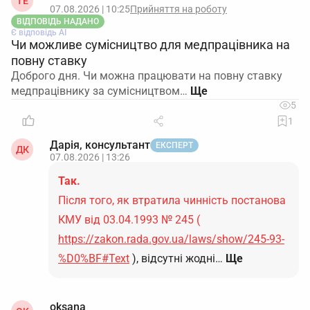
ТЕ
07.08.2026 | 10:25
Прийняття на роботу
ВІДПОВІДЬ НАДАНО
Є відповідь АІ
Чи можливе сумісництво для медпрацівника на
повну ставку
Доброго дня. Чи можна працювати на повну ставку
медпрацівнику за сумісництвом…
5
1
Дарія, консультант
ЕКСПЕРТ
ДК
07.08.2026 | 13:26
Так.
Після того, як втратила чинність постанова
КМУ від 03.04.1993 № 245 (
https://zakon.rada.gov.ua/laws/show/245-93-
%D0%BF#Text
), відсутні жодні…
Ще
oksana