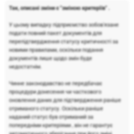
Так, описані зміни є "зміною критеріїв" .
У цьому випадку підприємство зобов'язане
подати повний пакет документів для
перепідтвердження статусу критичності за
новими правилами, оскільки подання
документів лише щодо змін буде
недостатнім.
Чинне законодавство не передбачає
процедури донесення чи часткового
оновлення даних для підтвердження раніше
отриманого статусу. Оскільки раніше
наданий статус був отриманий за
попередніми критеріями , він не гарантує
автоматичного зберігання при його зміні.