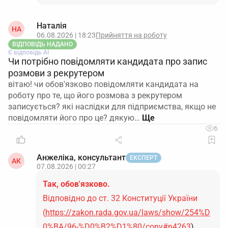
Наталія
НА
06.08.2026 | 18:23
Прийняття на роботу
ВІДПОВІДЬ НАДАНО
Є відповідь АІ
Чи потрібно повідомляти кандидата про запис
розмови з рекрутером
вітаю! чи обов'язково повідомляти кандидата на
роботу про те, що його розмова з рекрутером
записується? які наслідки для підприємства, якщо не
повідомляти його про це? дякую…
6
Анжеліка, консультант
ЕКСПЕРТ
АК
07.08.2026 | 00:27
Так, обов'язково.
Відповідно до ст. 32 Конституції України
(
https://zakon.rada.gov.ua/laws/show/254%D
0%BA/96-%D0%B2%D1%80/conv#n4263
)