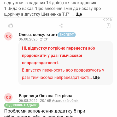
відпустки із наданих 14 днів),то я як кадровик:
1.Видаю наказ "Про внесення змін до наказу про
щорічну відпустку Шевченка Т.Г" і…
26
Олеся, консультант
ЕКСПЕРТ
ОК
06.08.2026 | 21:31
Ні, відпустку потрібно перенести або
продовжити у разі тимчасової
непрацездатності.
Відпустку переносять або продовжують у
разі тимчасової непрацездатності…
Ще
Варениця Оксана Петрівна
ОВ
06.08.2026 | 20:16
Військовий облік
ВІДПОВІДЬ НАДАНО
Проблеми заповнення додатку 5 при
військовому обліку працівників