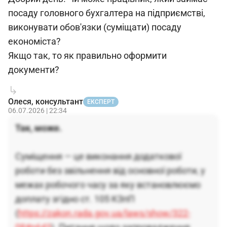
посаду головного бухгалтера на підприємстві,
виконувати обов'язки (суміщати) посаду
економіста?
Якщо так, то як правильно оформити
документи?
Олеся, консультант
ЕКСПЕРТ
06.07.2026 | 22:34
Так, може.
Суміщення — це виконання додаткової
роботи без звільнення від основної роботи, у
межах робочого часу за яку встановлюємо
доплату згідно ст. 105 КЗпП
(
https://zakon.rada.gov.ua/laws/show/322-