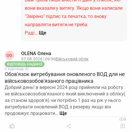
вони вказали у витягу. Якщо вони написали
"Звірено" підпис та печатка, то знову
направляти витяги не треба.
Раді…
Ще
OLENA Олена
ОO
07.08.2026 | 09:36
Військовий облік
ВІДПОВІДЬ НАДАНО
Є відповідь АІ
Обов'язок витребування оновленого ВОД для не
військовозобов'язаного працівника
Добрий день! в вересні 2024 році прийняли на роботу
не військовозобов'язаного який виключений з обліку(
за станом здоров'я) чи потрібно 1 раз на рік у нього
витребувати оновлений ВОД з резерву якщо він
продовжує працювати…
9