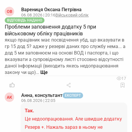
Варениця Оксана Петрівна
ОВ
06.08.2026 | 20:16
Військовий облік
ВІДПОВІДЬ НАДАНО
Проблеми заповнення додатку 5 при
військовому обліку працівників
якщо працівник має посвідчення убд, що вказувати в
гр 15 дод 5? адже у резерві даних про службу нема... а
дод 5 ми заповнюєм на основі ВОД і паспорта, і що
вказувати а супровідному листі стосовно відсутності
даної інформації (виходить якесь недопрацювання
закону чи що)…
17
Анна, консультант
ЕКСПЕРТ
АК
06.08.2026 | 22:05
Так.
Це недоопрацювання. Але швидше додатку
Резерв +. Нажаль зараз в ньому не