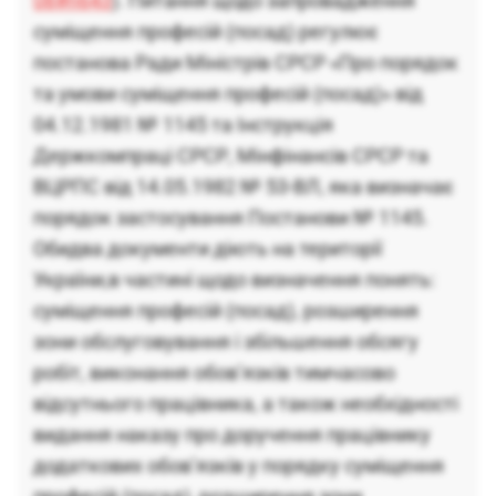
08#n643
). Питання щодо запровадження
суміщення професій (посад) регулює
постанова Ради Міністрів СРСР «Про порядок
та умови суміщення професій (посад)» від
04.12.1981 № 1145 та Інструкція
Держкомпраці СРСР, Мінфінансів СРСР та
ВЦРПС від 14.05.1982 № 53-ВЛ, яка визначає
порядок застосування Постанови № 1145.
Обидва документи діють на території
України,в частині щодо визначення понять:
суміщення професій (посад), розширення
зони обслуговування і збільшення обсягу
робіт, виконання обов’язків тимчасово
відсутнього працівника, а також необхідності
видання наказу про доручення працівнику
додаткових обов’язків у порядку суміщення