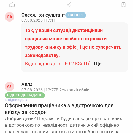
Олеся, консультант
ЕКСПЕРТ
ОК
07.08.2026 | 17:11
Так, у вашій ситуації дистанційний
працівник може особисто отримати
трудову книжку в офісі, і це не суперечить
законодавству.
Відповідно до ст. 60-2 КЗпП (…
Ще
Алла
АЛ
07.08.2026 | 12:27
Військовий облік
ВІДПОВІДЬ НАДАНО
Є відповідь АІ
Оформлення працівника з відстрочкою для
виїзду за кордон
Добрий день? Підкажіть будь ласка,якщо працівник
відстрочкою по інвалідності дитини ,який офіційно
працевлаштований і дає квоту, потрібно поїхати за