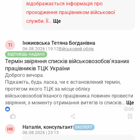
відображається інформація про
проходження працівником військової
служби. Її…
Ще
Інжиєвська Тетяна Богданівна
ТІ
06.08.2026 | 19:12
Військовий облік
ВІДПОВІДЬ НАДАНО
Термін звіряння списків військовозобов’язаних
працівників ТЦК України
Доброго вечора.
Підкажіть, будь ласка, чи є встановлений термін,
протягом якого ТЦК за місце обліку
військовозобов’язаного працівника повинен провести
звіряння, з моменту отримання витягів із списків…
1
20
Наталія, консультант
ЕКСПЕРТ
НК
06.08.2026 | 23:13