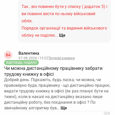
Так , він повинен бути у списку ( додаток 5) і
ви повинні вести по ньому військовий
облік.
Порядок організації та ведення військового
обліку не поділяє…
Ще
Валентина
ВА
07.08.2026 | 13:22
Трудові книжки
ВІДПОВІДЬ НАДАНО
Чи можна дистанційному працівнику забрати
трудову книжку в офісі
Добрий день. Підкажіть, будь ласка, чи можна, чи
правомірно буде, працівнику - що дистанційно працює,
видати трудову книжку в офісі (як раз планує бути на
тижні), коли в наказі на дистанційку вказано лише
дистанційну роботу, без поєднання в офісі ? По
звичайному алгоритму був…
4