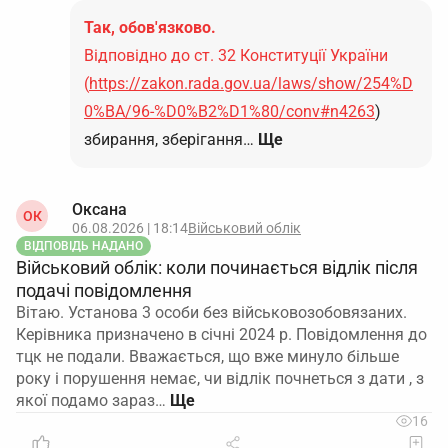
Так, обов'язково.
Відповідно до ст. 32 Конституції України
(
https://zakon.rada.gov.ua/laws/show/254%D
0%BA/96-%D0%B2%D1%80/conv#n4263
)
збирання, зберігання…
Ще
Оксана
ОК
06.08.2026 | 18:14
Військовий облік
ВІДПОВІДЬ НАДАНО
Військовий облік: коли починається відлік після
подачі повідомлення
Вітаю. Установа 3 особи без військовозобовязаних.
Керівника призначено в січні 2024 р. Повідомлення до
тцк не подали. Вважається, що вже минуло більше
року і порушення немає, чи відлік почнеться з дати , з
якої подамо зараз…
16