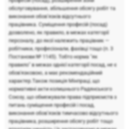
професій (посад), розширення зони
обслуговування, збільшення обсягу робіт та
виконання обов’язків відсутнього
працівника. Суміщення професій (посад)
дозволено, як правило, в межах категорії
персоналу, до якої належить працівник —
робітники, професіонали, фахівці тощо (п. 3
Постанови № 1145). Тобто норма "як
правило" в межах однієї категорії посад, не є
обов'язковою, а має рекомендаційний
характер.Також позиція Мінпраці, що
нормативні акти колишнього Радянського
Союзу, що обмежували права підприємств з
питань суміщення професій і посад,
виконання обов’язків тимчасово відсутнього
працівника, розширення обсягу робіт тощо