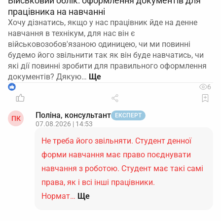
Військовий облік: оформлення документів для
працівника на навчанні
Хочу дізнатись, якщо у нас працівник йде на денне
навчання в технікум, для нас він є
військовозобов'язаною одиницею, чи ми повинні
будемо його звільнити так як він буде навчатись, чи
які дії повинні зробити для правильного оформлення
документів? Дякую…
1
6
Поліна, консультант
ЕКСПЕРТ
ПК
07.08.2026 | 14:53
Не треба його звільняти. Студент денної
форми навчання має право поєднувати
навчання з роботою. Студент має такі самі
права, як і всі інші працівники.
Нормат…
Ще