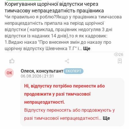
Коригування щорічної відпустки через
тимчасову непрацездатність працівника
Чи правильно я роблю?Якщо у працівника тимчасова
непрацездатність припала на період щорічної
відпустки ( наприклад, працівник недогуляв 3 дні
відпустки із наданих 14 днів),то я як кадровик:
1.Видаю наказ "Про внесення змін до наказу про
щорічну відпустку Шевченка Т.Г" і…
26
Олеся, консультант
ЕКСПЕРТ
ОК
06.08.2026 | 21:31
Ні, відпустку потрібно перенести або
продовжити у разі тимчасової
непрацездатності.
Відпустку переносять або продовжують у
разі тимчасової непрацездатності…
Ще