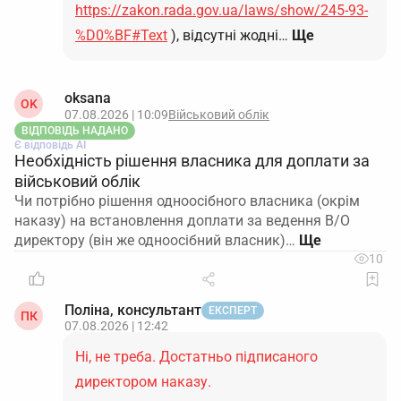
https://zakon.rada.gov.ua/laws/show/245-93-
%D0%BF#Text
), відсутні жодні…
Ще
oksana
OK
07.08.2026 | 10:09
Військовий облік
ВІДПОВІДЬ НАДАНО
Є відповідь АІ
Необхідність рішення власника для доплати за
військовий облік
Чи потрібно рішення одноосібного власника (окрім
наказу) на встановлення доплати за ведення В/О
директору (він же одноосібний власник)…
10
Поліна, консультант
ЕКСПЕРТ
ПК
07.08.2026 | 12:42
Ні, не треба. Достатньо підписаного
директором наказу.