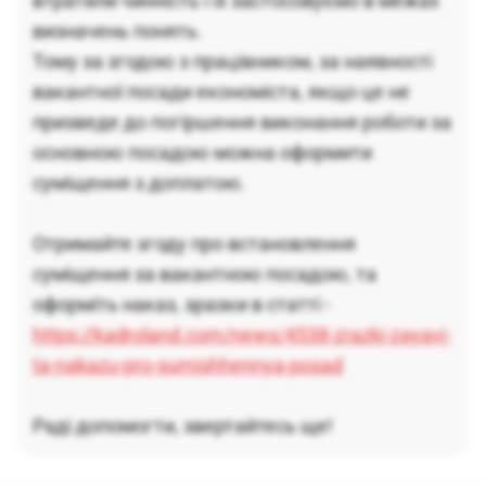
втратили чинність і їх застосовуємо в межах
визначень понять.
Тому за згодою з працівником, за наявності
вакантної посади економіста, якщо це не
призведе до погіршення виконання роботи за
основною посадою можна оформити
суміщення з доплатою.
Отримайте згоду про встановлення
суміщення за вакантною посадою, та
оформіть наказ, зразки в статті -
https://kadroland.com/news/4538-zrazki-zayavi-
ta-nakazu-pro-sumishhennya-posad
Раді допомогти, звертайтесь ще!