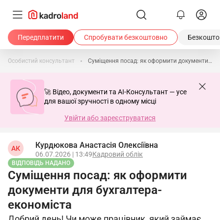
Передплатити
Спробувати безкоштовно
Безкоштов
Особистий консультант
Суміщення посад: як оформити документи для бухгалтера-економіста
🚀 Відео, документи та AI-Консультант — усе
для вашої зручності в одному місці
Увійти або зареєструватися
Курдюкова Анастасія Олексіївна
АК
06.07.2026 | 13:49
Кадровий облік
ВІДПОВІДЬ НАДАНО
Суміщення посад: як оформити
документи для бухгалтера-
економіста
Добрий день! Чи може працівник, який займає