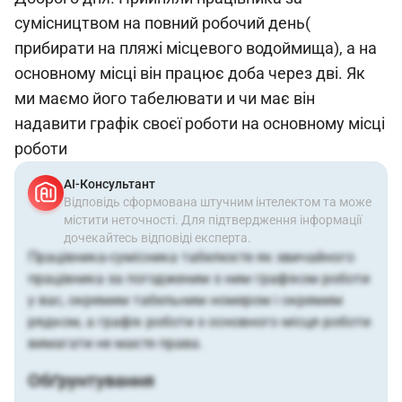
сумісництвом на повний робочий день(
прибирати на пляжі місцевого водоймища), а на
основному місці він працює доба через дві. Як
ми маємо його табелювати и чи має він
надавити графік своєї роботи на основному місці
роботи
АІ-Консультант
Відповідь сформована штучним інтелектом та може
містити неточності. Для підтвердження інформації
дочекайтесь відповіді експерта.
Працівника-сумісника табелюєте як звичайного
працівника за погодженим з ним графіком роботи
у вас, окремим табельним номером і окремим
рядком, а графік роботи з основного місця роботи
вимагати не маєте права.
Обґрунтування