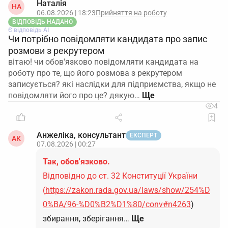
Наталія
НА
06.08.2026 | 18:23
Прийняття на роботу
ВІДПОВІДЬ НАДАНО
Є відповідь АІ
Чи потрібно повідомляти кандидата про запис
розмови з рекрутером
вітаю! чи обов'язково повідомляти кандидата на
роботу про те, що його розмова з рекрутером
записується? які наслідки для підприємства, якщо не
повідомляти його про це? дякую…
4
Анжеліка, консультант
ЕКСПЕРТ
АК
07.08.2026 | 00:27
Так, обов'язково.
Відповідно до ст. 32 Конституції України
(
https://zakon.rada.gov.ua/laws/show/254%D
0%BA/96-%D0%B2%D1%80/conv#n4263
)
збирання, зберігання…
Ще