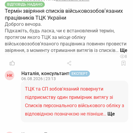
ВІДПОВІДЬ НАДАНО
Термін звіряння списків військовозобов’язаних
працівників ТЦК України
Доброго вечора.
Підкажіть, будь ласка, чи є встановлений термін,
протягом якого ТЦК за місце обліку
військовозобов’язаного працівника повинен провести
звіряння, з моменту отримання витягів із списків…
8
Наталія, консультант
ЕКСПЕРТ
НК
06.08.2026 | 23:13
ТЦК та СП зобов'язаний повернути
підприємству один примірник витягу зі
Списків персонального військового обліку з
відповідною позначкою не пізніше…
Ще