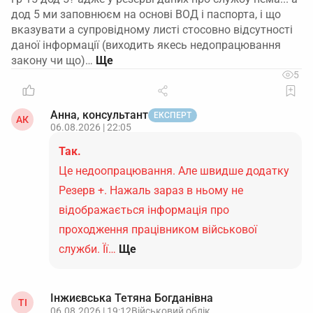
дод 5 ми заповнюєм на основі ВОД і паспорта, і що
вказувати а супровідному листі стосовно відсутності
даної інформації (виходить якесь недопрацювання
закону чи що)…
5
Анна, консультант
ЕКСПЕРТ
АК
06.08.2026 | 22:05
Так.
Це недоопрацювання. Але швидше додатку
Резерв +. Нажаль зараз в ньому не
відображається інформація про
проходження працівником військової
служби. Її…
Ще
Інжиєвська Тетяна Богданівна
ТІ
06.08.2026 | 19:12
Військовий облік