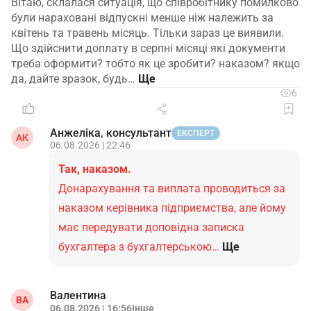
Вітаю, склалася ситуація, що співробітнику помилково
були нараховані відпускні менше ніж належить за
квітень та травень місяць. Тільки зараз це виявили.
Що здійснити доплату в серпні місяці які документи
треба оформити? тобто як це зробити? наказом? якщо
да, дайте зразок, будь…
6
Анжеліка, консультант
ЕКСПЕРТ
АК
06.08.2026 | 22:46
Так, наказом.
Донарахування та виплата проводиться за
наказом керівника підприємства, але йому
має передувати доповідна записка
бухгалтера з бухгалтерською…
Ще
Валентина
ВА
06.08.2026 | 16:56
Інше