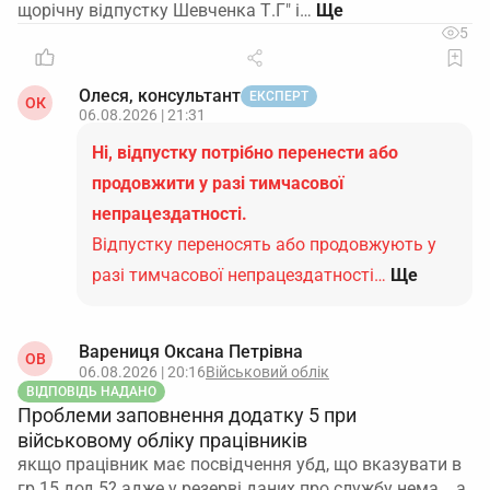
щорічну відпустку Шевченка Т.Г" і…
5
Олеся, консультант
ЕКСПЕРТ
ОК
06.08.2026 | 21:31
Ні, відпустку потрібно перенести або
продовжити у разі тимчасової
непрацездатності.
Відпустку переносять або продовжують у
разі тимчасової непрацездатності…
Ще
Варениця Оксана Петрівна
ОВ
06.08.2026 | 20:16
Військовий облік
ВІДПОВІДЬ НАДАНО
Проблеми заповнення додатку 5 при
військовому обліку працівників
якщо працівник має посвідчення убд, що вказувати в
гр 15 дод 5? адже у резерві даних про службу нема... а