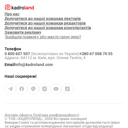
Про нас
Долучитися до нашої команди лекторів
Долучитися до нашої команди редакторів
Долучитися до нашої команди консультантів
Замовити рекламу
Знайшли помилку або маєте гарну ідею?
Телефон
0 800 607 507
(безкоштовно по Україні)
+380 67 008 70 55
Адреса: 04112 м. Київ, вул. Олени Теліги, 4
Email
info@kadroland.com
Наші соцмережі
Договір-оферта
Політика конфіденційності
© ТОВ «КАДРОЛЕНД», 2026 Всі права захищені
Використання та розповсюдження матеріалів дозволяється лише
за умови отримання попередньої письмової згоди від редакції