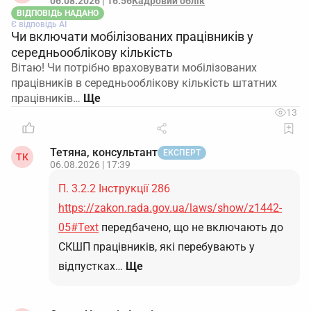
06.08.2026 | 16:56
Кадровий облік
ВІДПОВІДЬ НАДАНО
Є відповідь АІ
Чи включати мобілізованих працівників у
середньооблікову кількість
Вітаю! Чи потрібно враховувати мобілізованих
працівників в середньооблікову кількість штатних
працівників…
13
Тетяна, консультант
ЕКСПЕРТ
ТК
06.08.2026 | 17:39
П. 3.2.2 Інструкції 286
https://zakon.rada.gov.ua/laws/show/z1442-
05#Text
передбачено, що не включають до
СКШП працівників, які перебувають у
відпустках…
Ще