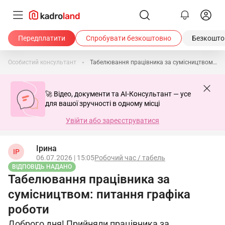
Передплатити
Спробувати безкоштовно
Безкоштов
Особистий консультант
Табелювання працівника за сумісництвом: питання графіка роботи
🚀 Відео, документи та AI-Консультант — усе
для вашої зручності в одному місці
Увійти або зареєструватися
Ірина
ІР
06.07.2026 | 15:05
Робочий час / табель
ВІДПОВІДЬ НАДАНО
Табелювання працівника за
сумісництвом: питання графіка
роботи
Доброго дня! Прийняли працівника за