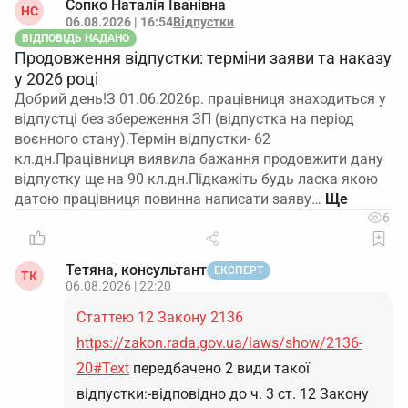
Сопко Наталія Іванівна
НС
06.08.2026 | 16:54
Відпустки
ВІДПОВІДЬ НАДАНО
Продовження відпустки: терміни заяви та наказу
у 2026 році
Добрий день!З 01.06.2026р. працівниця знаходиться у
відпустці без збереження ЗП (відпустка на період
воєнного стану).Термін відпустки- 62
кл.дн.Працівниця виявила бажання продовжити дану
відпустку ще на 90 кл.дн.Підкажіть будь ласка якою
датою працівниця повинна написати заяву…
6
Тетяна, консультант
ЕКСПЕРТ
ТК
06.08.2026 | 22:20
Статтею 12 Закону 2136
https://zakon.rada.gov.ua/laws/show/2136-
20#Text
передбачено 2 види такої
відпустки:-відповідно до ч. 3 ст. 12 Закону