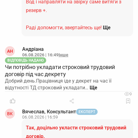
Вод і направляти на звірку саме витяги з
резерв +.
Раді допомогти, звертайтесь ще!
Ще
Андріана
АН
06.08.2026 | 16:49
Інше
ВІДПОВІДЬ НАДАНО
Чи потрібно укладати строковий трудовий
договір під час декрету
Добрий день.Працівниця іде у декрет на час її
відутності ТД строковий укладати…
9
Вячеслав, Консультант
ЕКСПЕРТ
ВК
06.08.2026 | 16:59
Так, доцільно укласти строковий трудовий
договір.