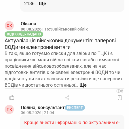
2136…
Ще
Oksana
OK
06.08.2026 | 16:50
Військовий облік
ВІДПОВІДЬ НАДАНО
Актуалізація військових документів: паперові
ВОДи чи електронні витяги
Вітаю, якщо готуємо списки для звірки по ТЦК і є
працівники які мали військові квитки або тимчасові
посвідчення військовозобовязаних, але на час
підготовки витягів є оновлені електронні ВОДИ то чи
доцільно у витягах зазначати реквізити ще паперових
ВОДів чи достатнього останньої…
8
Поліна, консультант
ЕКСПЕРТ
ПК
06.08.2026 | 21:04
Краще внести інформацію по актуальним е-