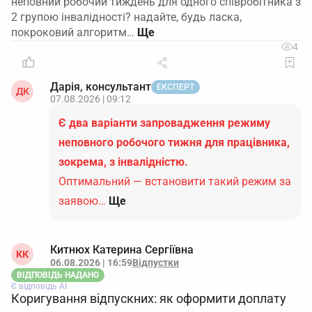
неповний робочий тиждень для одного співробітника з
2 групою інвалідності? надайте, будь ласка,
покроковий алгоритм…
4
Дарія, консультант
ЕКСПЕРТ
ДК
07.08.2026 | 09:12
Є два варіанти запровадження режиму
неповного робочого тижня для працівника,
зокрема, з інвалідністю.
Оптимальний — встановити такий режим за
заявою…
Ще
Китнюх Катерина Сергіївна
КК
06.08.2026 | 16:59
Відпустки
ВІДПОВІДЬ НАДАНО
Є відповідь АІ
Коригування відпускних: як оформити доплату