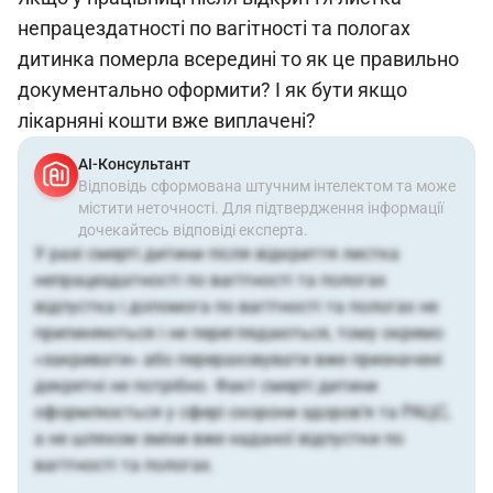
непрацездатності по вагітності та пологах
дитинка померла всередині то як це правильно
документально оформити? І як бути якщо
лікарняні кошти вже виплачені?
АІ-Консультант
Відповідь сформована штучним інтелектом та може
містити неточності. Для підтвердження інформації
дочекайтесь відповіді експерта.
У разі смерті дитини після відкриття листка
непрацездатності по вагітності та пологах
відпустка і допомога по вагітності та пологах не
припиняються і не переглядаються, тому окремо
«закривати» або перераховувати вже призначені
декретні не потрібно. Факт смерті дитини
оформлюється у сфері охорони здоров’я та РАЦС,
а не шляхом зміни вже наданої відпустки по
вагітності та пологах.