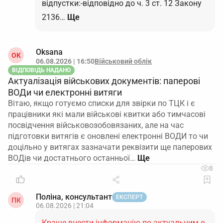
відпустки:-відповідно до ч. 3 ст. 12 Закону
2136…
Ще
Oksana
OK
06.08.2026 | 16:50
Військовий облік
ВІДПОВІДЬ НАДАНО
Актуалізація військових документів: паперові
ВОДи чи електронні витяги
Вітаю, якщо готуємо списки для звірки по ТЦК і є
працівники які мали військові квитки або тимчасові
посвідчення військовозобовязаних, але на час
підготовки витягів є оновлені електронні ВОДИ то чи
доцільно у витягах зазначати реквізити ще паперових
ВОДів чи достатнього останньої…
8
Поліна, консультант
ЕКСПЕРТ
ПК
06.08.2026 | 21:04
Краще внести інформацію по актуальним е-