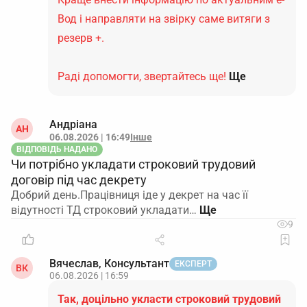
Вод і направляти на звірку саме витяги з
резерв +.
Раді допомогти, звертайтесь ще!
Ще
Андріана
АН
06.08.2026 | 16:49
Інше
ВІДПОВІДЬ НАДАНО
Чи потрібно укладати строковий трудовий
договір під час декрету
Добрий день.Працівниця іде у декрет на час її
відутності ТД строковий укладати…
9
Вячеслав, Консультант
ЕКСПЕРТ
ВК
06.08.2026 | 16:59
Так, доцільно укласти строковий трудовий