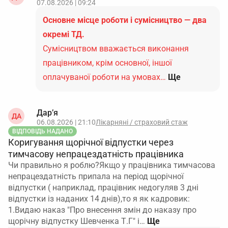
07.08.2026 | 09:24
Основне місце роботи і сумісництво — два
окремі ТД.
Сумісництвом вважається виконання
працівником, крім основної, іншої
оплачуваної роботи на умовах…
Ще
Дар’я
ДА
06.08.2026 | 21:10
Лікарняні / страховий стаж
ВІДПОВІДЬ НАДАНО
Коригування щорічної відпустки через
тимчасову непрацездатність працівника
Чи правильно я роблю?Якщо у працівника тимчасова
непрацездатність припала на період щорічної
відпустки ( наприклад, працівник недогуляв 3 дні
відпустки із наданих 14 днів),то я як кадровик:
1.Видаю наказ "Про внесення змін до наказу про
щорічну відпустку Шевченка Т.Г" і…