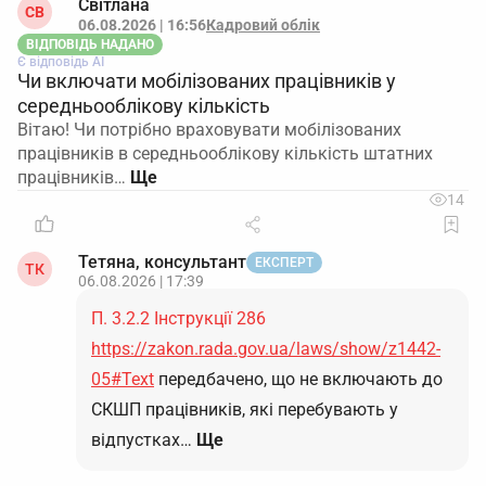
Світлана
СВ
06.08.2026 | 16:56
Кадровий облік
ВІДПОВІДЬ НАДАНО
Є відповідь АІ
Чи включати мобілізованих працівників у
середньооблікову кількість
Вітаю! Чи потрібно враховувати мобілізованих
працівників в середньооблікову кількість штатних
працівників…
14
Тетяна, консультант
ЕКСПЕРТ
ТК
06.08.2026 | 17:39
П. 3.2.2 Інструкції 286
https://zakon.rada.gov.ua/laws/show/z1442-
05#Text
передбачено, що не включають до
СКШП працівників, які перебувають у
відпустках…
Ще