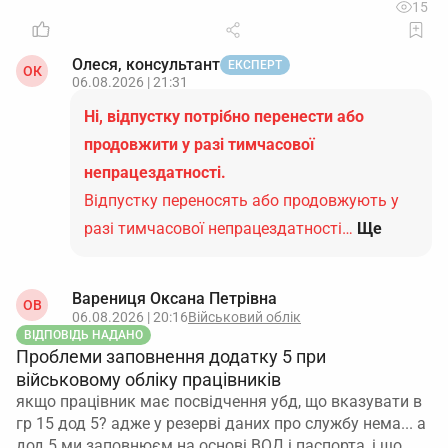
15
Олеся, консультант
ЕКСПЕРТ
ОК
06.08.2026 | 21:31
Ні, відпустку потрібно перенести або
продовжити у разі тимчасової
непрацездатності.
Відпустку переносять або продовжують у
разі тимчасової непрацездатності…
Ще
Варениця Оксана Петрівна
ОВ
06.08.2026 | 20:16
Військовий облік
ВІДПОВІДЬ НАДАНО
Проблеми заповнення додатку 5 при
військовому обліку працівників
якщо працівник має посвідчення убд, що вказувати в
гр 15 дод 5? адже у резерві даних про службу нема... а
дод 5 ми заповнюєм на основі ВОД і паспорта, і що