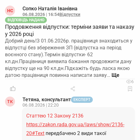
Сопко Наталія Іванівна
НС
06.08.2026 | 16:54
Відпустки
ВІДПОВІДЬ НАДАНО
Продовження відпустки: терміни заяви та наказу
у 2026 році
Добрий день!З 01.06.2026р. працівниця знаходиться у
відпустці без збереження ЗП (відпустка на період
воєнного стану).Термін відпустки- 62
кл.дн.Працівниця виявила бажання продовжити дану
відпустку ще на 90 кл.дн.Підкажіть будь ласка якою
датою працівниця повинна написати заяву…
6
Тетяна, консультант
ЕКСПЕРТ
ТК
06.08.2026 | 22:20
Статтею 12 Закону 2136
https://zakon.rada.gov.ua/laws/show/2136-
20#Text
передбачено 2 види такої