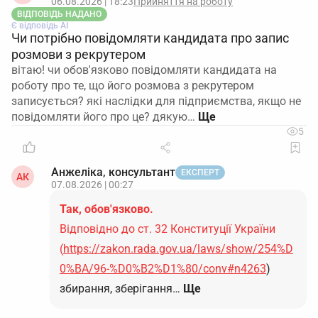
06.08.2026 | 18:23
Прийняття на роботу
ВІДПОВІДЬ НАДАНО
Є відповідь АІ
Чи потрібно повідомляти кандидата про запис
розмови з рекрутером
вітаю! чи обов'язково повідомляти кандидата на
роботу про те, що його розмова з рекрутером
записується? які наслідки для підприємства, якщо не
повідомляти його про це? дякую…
5
Анжеліка, консультант
ЕКСПЕРТ
АК
07.08.2026 | 00:27
Так, обов'язково.
Відповідно до ст. 32 Конституції України
(
https://zakon.rada.gov.ua/laws/show/254%D
0%BA/96-%D0%B2%D1%80/conv#n4263
)
збирання, зберігання…
Ще