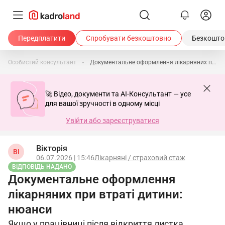
Передплатити
Спробувати безкоштовно
Безкоштов
Особистий консультант
Документальне оформлення лікарняних при втраті дитини: нюанси
🚀 Відео, документи та AI-Консультант — усе
для вашої зручності в одному місці
Увійти або зареєструватися
Вікторія
ВІ
06.07.2026 | 15:46
Лікарняні / страховий стаж
ВІДПОВІДЬ НАДАНО
Документальне оформлення
лікарняних при втраті дитини:
нюанси
Якщо у працівниці після відкриття листка