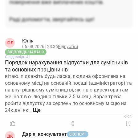
повернення вже виплачених коштів.
Не можна самовільно «закривати» або
скорочувати декретний лікарняний через смерть
Раді допомогти, звертайтесь ще!
дитини.
Лише медзаклад може змінити медичні
документи, але такі зміни не стосуються вже
наданої і виплаченої відпустки по вагітності та
Юлія
пологах.
ЮЛ
06.08.2026 | 23:36
Відпустки
ВІДПОВІДЬ НАДАНО
Повернення коштів до ПФУ або з працівниці
Є відповідь АІ
вимагати не слід.
Це створюватиме безпідставні
Порядок нарахування відпустки для сумісників
претензії до працівниці і може спричинити
та основних працівників
конфлікти з контролюючими органами, оскільки
вітаю. підкажіть будь ласка, людина оформлена на
законодавчої підстави для такого повернення
основному місці на основній посаді (адміністратор) та
на внутрішньому сумісництві, як т.в.о.директора там
немає.
же. на т.в.о. людина тільки 2.5 місяці. Зараз треба
Підсумково, роботодавець фіксує трагічну подію
робити відпустку за серпень по основному місцю на
лише через надані працівницею документи для
24к.дні як…
інформації, але не змінює ні строк, ні суму
4
відпустки та допомоги по вагітності та пологах.
Дарія, консультант
ЕКСПЕРТ
ДК