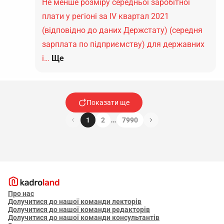
Не менше розміру середньої заробітної
плати у регіоні за IV квартал 2021
(відповідно до даних Держстату) (середня
зарплата по підприємству) для державних
і…
Ще
Показати ще
…
1
2
7990
Про нас
Долучитися до нашої команди лекторів
Долучитися до нашої команди редакторів
Долучитися до нашої команди консультантів