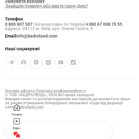
Замовити рекламу
Знайшли помилку або маєте гарну ідею?
Телефон
0 800 607 507
(безкоштовно по Україні)
+380 67 008 70 55
Адреса: 04112 м. Київ, вул. Олени Теліги, 4
Email
info@kadroland.com
Наші соцмережі
Договір-оферта
Політика конфіденційності
© ТОВ «КАДРОЛЕНД», 2026 Всі права захищені
Використання та розповсюдження матеріалів дозволяється лише
за умови отримання попередньої письмової згоди від редакції
сайту
kadroland.com
Головна
Відео