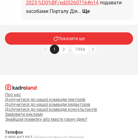
2023-%D0%BF/ed20260716#n14
подавати
засобами Порталу Дія…
Ще
Показати ще
…
1
2
7994
Про нас
Долучитися до нашої команди лекторів
Долучитися до нашої команди редакторів
Долучитися до нашої команди консультантів
Замовити рекламу
Знайшли помилку або маєте гарну ідею?
Телефон
0 800 607 507
(безкоштовно по Україні)