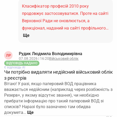
Класифікатор професій 2010 року
продовжує застосовуватися. Проте на сайті
Верховної Ради не оновлюється, а
функціонал, наданий на сайті профільного…
Ще
Рудик Людмила Володимирівна
ЛР
07.08.2026 | 16:20
Військовий облік
ВІДПОВІДЬ НАДАНО
Є відповідь АІ
Чи потрібно видаляти недійсний військовий облік
з реєстрів
Вітаю! У разі, якщо паперовий ВОД працівника
вважається недійсним (наприклад через розбіжність з
Резерв+, у якому відсутнє звання), чи необхідно
прибрати інформацію про такий паперовий ВОД зі
списків? Наразі було зазначено там обидва
докумета…