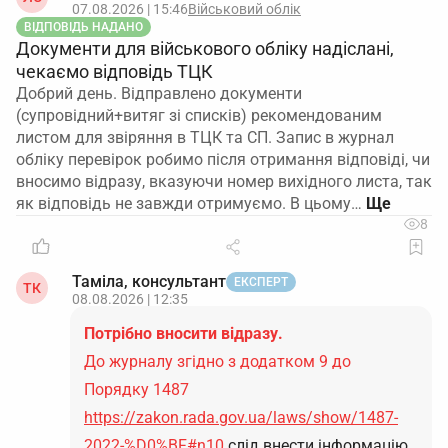
07.08.2026 | 15:46
Військовий облік
ВІДПОВІДЬ НАДАНО
Документи для військового обліку надіслані,
чекаємо відповідь ТЦК
Добрий день. Відправлено документи
(супровідний+витяг зі списків) рекомендованим
листом для звіряння в ТЦК та СП. Запис в журнал
обліку перевірок робимо після отримання відповіді, чи
вносимо відразу, вказуючи номер вихідного листа, так
як відповідь не завжди отримуємо. В цьому…
8
Таміла, консультант
ЕКСПЕРТ
ТК
08.08.2026 | 12:35
Потрібно вносити відразу.
До журналу згідно з додатком 9 до
Порядку 1487
https://zakon.rada.gov.ua/laws/show/1487-
2022-%D0%BF#n10
слід внести інформацію