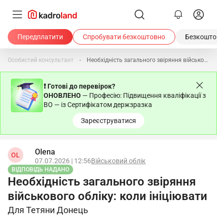
Передплатити
Спробувати безкоштовно
Безкоштов
Особистий консультант
Необхідність загального звіряння військового обліку: коли ініціювати
❗ Готові до перевірок?
ОНОВЛЕНО
— Професію: Підвищення кваліфікації з
ВО — із Сертифікатом держзразка
Зареєструватися
Olena
OL
07.07.2026 | 12:56
Військовий облік
ВІДПОВІДЬ НАДАНО
Необхідність загального звіряння
військового обліку: коли ініціювати
Для Тетяни Донець