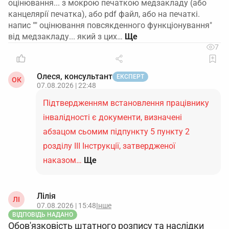
оцінювання... з мокрою печаткою медзакладу (або
канцелярії печатка), або pdf файл, або на печаткі.
напис "" оцінювання повсякденного функціонування"
від медзакладу... який з цих…
7
Олеся, консультант
ЕКСПЕРТ
ОК
07.08.2026 | 22:48
Підтвердженням встановлення працівнику
інвалідності є документи, визначені
абзацом сьомим підпункту 5 пункту 2
розділу ІІІ Інструкції, затвердженої
наказом…
Ще
Лілія
ЛІ
07.08.2026 | 15:48
Інше
ВІДПОВІДЬ НАДАНО
Обов'язковість штатного розпису та наслідки