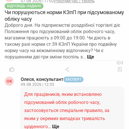
07.08.2026 | 17:02
Робочий час / табель
ВІДПОВІДЬ НАДАНО
Чи порушуються норми КЗпП при підсумованому
обліку часу
Доброго дня. На підприємстві роздрібної торгівлі діє
Положення про підсумований облік робочого часу,
магазини працюють з 09:00 до 19:00. Чи діють в
такому разі норми ст.59 КЗпП України про подвійну
норму часу на міжзмінному відпочинку? Чи є
порушенням дві-три зміни поспіль з…
3
Олеся, консультант
ЕКСПЕРТ
ОК
09.08.2026 | 12:33
Для працівників, яким встановлено
підсумований облік робочого часу,
застосовується спеціальне правило, за
яким у окремих випадках тривалість
щоденного…
Ще