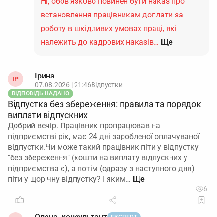
Ні, обов’язково повинен бути наказ про
встановлення працівникам доплати за
роботу в шкідливих умовах праці, які
належить до кадрових наказів…
Ще
Ірина
ІР
07.08.2026 | 21:46
Відпустки
ВІДПОВІДЬ НАДАНО
Відпустка без збереження: правила та порядок
виплати відпускних
Добрий вечір. Працівник пропрацював на
підприємстві рік, має 24 дні заробленої оплачуваної
відпустки.Чи може такий працівник піти у відпустку
"без збереження" (кошти на виплату відпускних у
підприємства є), а потім (одразу з наступного дня)
піти у щорічну відпустку? І яким…
6
Олена, консультант