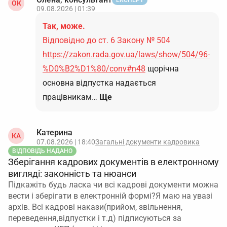
ЕКСПЕРТ
ОК
09.08.2026 | 01:39
Так, може.
Відповідно до ст. 6 Закону № 504
https://zakon.rada.gov.ua/laws/show/504/96-
%D0%B2%D1%80/conv#n48
щорічна
основна відпустка надається
працівникам…
Ще
Катерина
КА
07.08.2026 | 18:40
Загальні документи кадровика
ВІДПОВІДЬ НАДАНО
Зберігання кадрових документів в електронному
вигляді: законність та нюанси
Підкажіть будь ласка чи всі кадрові документи можна
вести і зберігати в електронній формі?Я маю на увазі
архів. Всі кадрові накази(прийом, звільнення,
переведення,відпустки і т.д) підписуються за