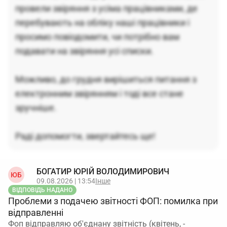
провели звіряння з усіма працівниками, де
перебувають на обліку наші працівники і
просимо повіодомити, чи потрібно вам
подавати на звіряння усі списки.
Можливо, до грудня вирішиться питання з
електронним звірянням і тоді все стане
зручніше.
Раді допомогти, звертайтесь ще!
БОГАТИР ЮРІЙ ВОЛОДИМИРОВИЧ
ЮБ
09.08.2026 | 13:54
Інше
ВІДПОВІДЬ НАДАНО
Проблеми з подачею звітності ФОП: помилка при
відправленні
Фоп відправляю об'єднану звітність (квітень, -