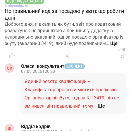
ВІДПОВІДЬ НАДАНО
Є відповідь АІ
Неправильний код за посадою у звіті: що робити
далі
Доброго дня, підкажіть як бути, звіт про податковий
розрахунок не прийнятою з причини: у додатку 5
неправильно вказаний код за посадою організатор із
збуту (вказаний 3419), який буде правильним…
8
Олеся, консультант
ЕКСПЕРТ
ОК
07.08.2026 | 20:20
Єдиний реєстр кваліфікацій –
Класифікатор професій містить професію -
Організатор зі збуту, код за КП 3419, він не
змінився, він правильний, тому…
Ще
Відділ кадрів
ВІ