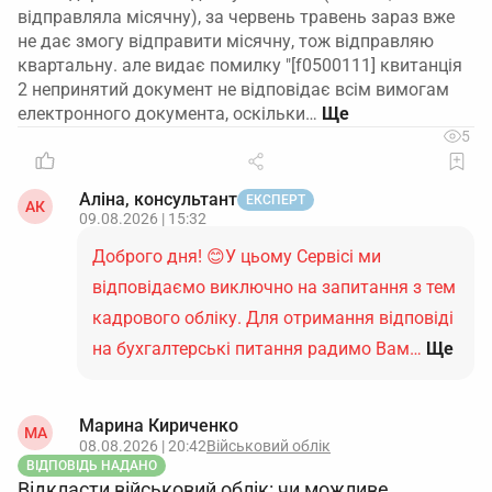
відправляла місячну), за червень травень зараз вже
не дає змогу відправити місячну, тож відправляю
квартальну. але видає помилку "[f0500111] квитанція
2 непринятий документ не відповідає всім вимогам
електронного документа, оскільки…
5
Аліна, консультант
ЕКСПЕРТ
АК
09.08.2026 | 15:32
Доброго дня! 😊У цьому Сервісі ми
відповідаємо виключно на запитання з тем
кадрового обліку. Для отримання відповіді
на бухгалтерські питання радимо Вам…
Ще
Марина Кириченко
МА
08.08.2026 | 20:42
Військовий облік
ВІДПОВІДЬ НАДАНО
Відкласти військовий облік: чи можливе