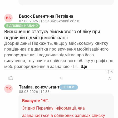
Басюк Валентина Петрівна
ВБ
07.08.2026 | 16:34
Військовий облік
ВІДПОВІДЬ НАДАНО
Визначення статусу військового обліку при
подвійній відмітці мобілізації
Добрий день! Підкажіть, якщо у військовому квитку
працівника є відмітка про вручення мобілізаційного
розпорядження і водночас відмітка про його
вилучення, то у списках військового обліку у графі про
моб. розпорядження я зазначаю - НІ…
5
Таміла, консультант
ЕКСПЕРТ
ТК
08.08.2026 | 12:38
Вказуєте "Ні".
Згідно Переліку інформації, яка
зазначається в облікових записах списку