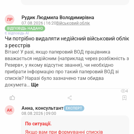
Рудик Людмила Володимирівна
ЛР
07.08.2026 | 16:20
Військовий облік
ВІДПОВІДЬ НАДАНО
Є відповідь АІ
Чи потрібно видаляти недійсний військовий облік
з реєстрів
Вітаю! У разі, якщо паперовий ВОД працівника
вважається недійсним (наприклад через розбіжність з
Резерв+, у якому відсутнє звання), чи необхідно
прибрати інформацію про такий паперовий ВОД зі
списків? Наразі було зазначено там обидва
докумета…
4
Анна, консультант
ЕКСПЕРТ
АК
08.08.2026 | 09:00
По ситуації.
Якщо вам при формуванні списків