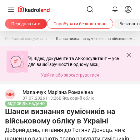
Передплатити
Спробувати безкоштовно
Безкоштов
Особистий консультант
Шанси визнання сумісників на військовому обліку в Україні
🚀 Відео, документи та AI-Консультант — усе
для вашої зручності в одному місці
Увійти або зареєструватися
Маланчук Мар'яна Романівна
ММ
07.07.2026 | 13:26
Військовий облік
ВІДПОВІДЬ НАДАНО
Шанси визнання сумісників на
військовому обліку в Україні
Добрий день, питання до Тетяни Донець: чи є
шанси що визнають право рахувати сумісників