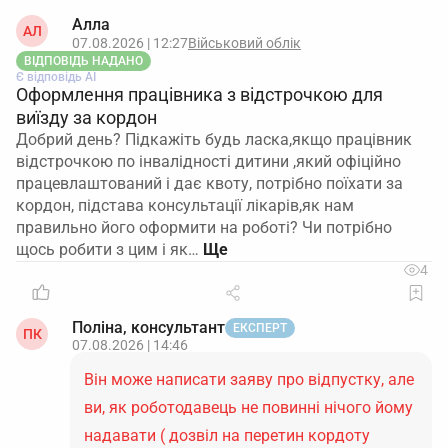
Алла
АЛ
07.08.2026 | 12:27
Військовий облік
ВІДПОВІДЬ НАДАНО
Є відповідь АІ
Оформлення працівника з відстрочкою для
виїзду за кордон
Добрий день? Підкажіть будь ласка,якщо працівник
відстрочкою по інвалідності дитини ,який офіційно
працевлаштований і дає квоту, потрібно поїхати за
кордон, підстава консультації лікарів,як нам
правильно його оформити на роботі? Чи потрібно
щось робити з цим і як…
4
Поліна, консультант
ЕКСПЕРТ
ПК
07.08.2026 | 14:46
Він може написати заяву про відпустку, але
ви, як роботодавець не повинні нічого йому
надавати ( дозвіл на перетин кордоту