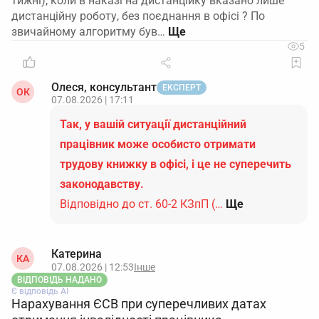
тижні), коли в наказі на дистанційку вказано лише
дистанційну роботу, без поєднання в офісі ? По
звичайному алгоритму був…
5
Олеся, консультант
ЕКСПЕРТ
ОК
07.08.2026 | 17:11
Так, у вашій ситуації дистанційний
працівник може особисто отримати
трудову книжку в офісі, і це не суперечить
законодавству.
Відповідно до ст. 60-2 КЗпП (…
Ще
Катерина
КА
07.08.2026 | 12:53
Інше
ВІДПОВІДЬ НАДАНО
Є відповідь АІ
Нарахування ЄСВ при суперечливих датах