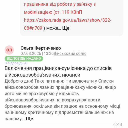
працівника від роботи у зв’язку з
мобілізацією (ст. 119 КЗпП
https://zakon.rada.gov.ua/laws/show/322-
08#n709
) може…
Ще
Ольга Фертиченко
ОЛ
07.08.2026 | 13:35
Військовий облік
ВІДПОВІДЬ НАДАНО
Є відповідь АІ
Включення працівника-сумісника до списків
військовозобов'язаних: нюанси
Доброго дня! Таке питання: Чи включати у Списки
військовозобов'язаних працівника-сумісника, якщо
його ми не враховуємо у кількість
військовозобов'язаних на розрахунок квоти
бронювання, оскільки він працює на основному місці
на іншому критичному підприємстві більше ніж на
нашому…
14