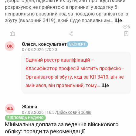
Доброго дня, підкажіть як бути, звіт про податковий
розрахунок не прийнятою з причини: у додатку 5
неправильно вказаний код за посадою організатор із
збуту (вказаний 3419), який буде правильним…
6
Олеся, консультант
ЕКСПЕРТ
ОК
07.08.2026 | 20:20
Єдиний реєстр кваліфікацій –
Класифікатор професій містить професію -
Організатор зі збуту, код за КП 3419, він не
змінився, він правильний, тому…
Ще
Жанна
ЖА
07.08.2026 | 16:57
Військовий облік
ВІДПОВІДЬ НАДАНО
Мінімальна доплата за ведення військового
обліку: поради та рекомендації