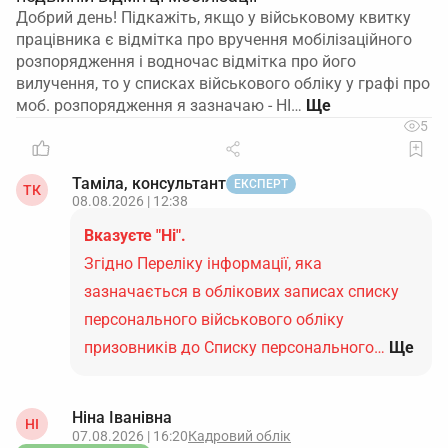
Добрий день! Підкажіть, якщо у військовому квитку
працівника є відмітка про вручення мобілізаційного
розпорядження і водночас відмітка про його
вилучення, то у списках військового обліку у графі про
моб. розпорядження я зазначаю - НІ…
5
Таміла, консультант
ЕКСПЕРТ
ТК
08.08.2026 | 12:38
Вказуєте "Ні".
Згідно Переліку інформації, яка
зазначається в облікових записах списку
персонального військового обліку
призовників до Списку персонального…
Ще
Ніна Іванівна
НІ
07.08.2026 | 16:20
Кадровий облік