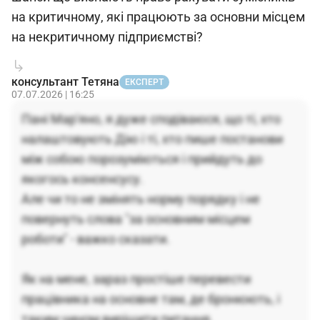
на критичному, які працюють за основни місцем
на некритичному підприємстві?
консультант Тетяна
ЕКСПЕРТ
07.07.2026 | 16:25
Пані Мар'яно, я дуже сподіваюся, що ті, хто
налаштовують Дію і ті, хто пише постанови
між собою порозуміються і прийдуть до
якогось консенсусу.
Але чи то не змінять норму порядку і не
повернуть слова "за основним місцем
роботи" - важко сказати.
Як на мене, зараз простіше перевести
працівника на основне там, де бронюють, і
таким чином вирішити питання.