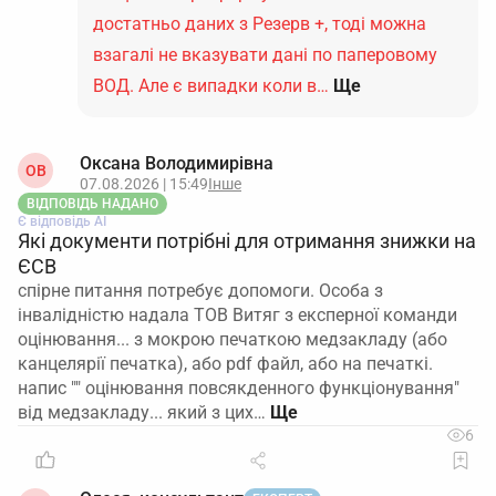
достатньо даних з Резерв +, тоді можна
взагалі не вказувати дані по паперовому
ВОД. Але є випадки коли в…
Ще
Оксана Володимирівна
ОВ
07.08.2026 | 15:49
Інше
ВІДПОВІДЬ НАДАНО
Є відповідь АІ
Які документи потрібні для отримання знижки на
ЄСВ
спірне питання потребує допомоги. Особа з
інвалідністю надала ТОВ Витяг з експерної команди
оцінювання... з мокрою печаткою медзакладу (або
канцелярії печатка), або pdf файл, або на печаткі.
напис "" оцінювання повсякденного функціонування"
від медзакладу... який з цих…
6