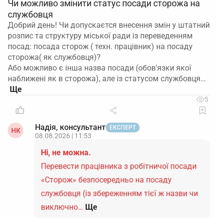
Чи можливо змінити статус посади сторожа на
службовця
Добрий день! Чи допускаєтся внесення змін у штатний
розпис та структуру міської ради із переведенням
посад: посада сторож ( техн. працівник) на посаду
сторожа( як службовця)?
Або можливо є інша назва посади (обов'язки якої
наближені як в сторожа), але із статусом службовця…
5
Надія, консультант
ЕКСПЕРТ
НК
08.08.2026 | 11:53
Ні, не можна.
Перевести працівника з робітничої посади
«Сторож» безпосередньо на посаду
службовця (із збереженням тієї ж назви чи
виключно…
Ще