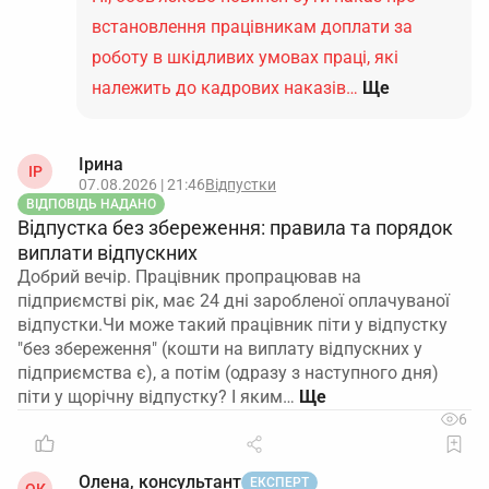
затягуються, варто мати резервний канал подання
встановлення працівникам доплати за
(паперовий або електронною поштою з КЕП на
орган, який надавав статус).
роботу в шкідливих умовах праці, які
належить до кадрових наказів…
Ще
2. Середня зарплата і відсутність боргів
перевіряються «станом на останній місяць».
Слідкуйте, щоб у довідці та податковому
Ірина
ІР
розрахунку за останній місяць середня зарплата
07.08.2026 | 21:46
Відпустки
була не нижче 3 мінімальних, а заборгованості в
ВІДПОВІДЬ НАДАНО
Відпустка без збереження: правила та порядок
ДПС – не було, інакше навіть при поданні в строк
виплати відпускних
критичність можуть не підтвердити.
Добрий вечір. Працівник пропрацював на
Підсумовуючи, зараз подати виключно
підприємстві рік, має 24 дні заробленої оплачуваної
«короткий» пакет через ДАР технічно неможливо,
відпустки.Чи може такий працівник піти у відпустку
тому дійте через стандартну заявку, але з
"без збереження" (кошти на виплату відпускних у
підприємства є), а потім (одразу з наступного дня)
обов’язковими довідками та чіткою вказівкою на
піти у щорічну відпустку? І яким…
спрощену процедуру і строк до 10.08.2026.
6
Олена, консультант
ЕКСПЕРТ