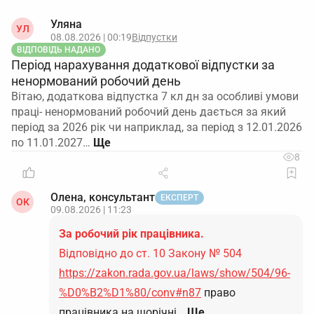
критично важливого і подає документи
саме
для спрощеного підтвердження до
Уляна
УЛ
08.08.2026 | 00:19
Відпустки
10.08.2026
.
ВІДПОВІДЬ НАДАНО
Період нарахування додаткової відпустки за
Обов’язково зазначте посилання на
ненормований робочий день
реквізити рішення про надання критичності
Вітаю, додаткова відпустка 7 кл дн за особливі умови
(номер, дата, орган).
праці- ненормований робочий день дається за який
період за 2026 рік чи наприклад, за період з 12.01.2026
Подайте заявку через ДАР та збережіть усі
по 11.01.2027…
підтвердження
8
Після відправки збережіть квитанції / скрін
Олена, консультант
підтвердження подання в ДАР.
ЕКСПЕРТ
ОК
09.08.2026 | 11:23
За кілька днів уточніть у відповідальному
За робочий рік працівника.
органі (Мінагрополітики / профільне
Відповідно до ст. 10 Закону № 504
міністерство чи ОВА, залежно від того, хто
https://zakon.rada.gov.ua/laws/show/504/96-
надавав критичність), чи прийнято пакет
%D0%B2%D1%80/conv#n87
право
саме як спрощене підтвердження.
працівника на щорічні…
Ще