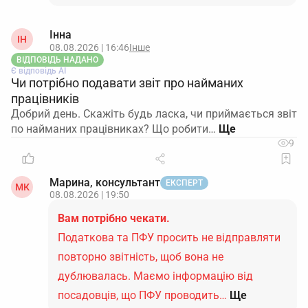
доходу,
нарахованого
(сплаченого) на
Інна
ІН
Подана до ДПС
08.08.2026 | 16:46
Інше
користь фізосіб, та
об’єднана звітність
ВІДПОВІДЬ НАДАНО
сум утриманого
Є відповідь АІ
Чи потрібно подавати звіт про найманих
ПДФО і
працівників
нарахованого ЄСВ
Добрий день. Скажіть будь ласка, чи приймається звіт
за останній місяць +
по найманих працівниках? Що робити…
квитанція № 2
9
Довідка ДПС про
відсутність
ДПС (електронний
Марина, консультант
ЕКСПЕРТ
МК
08.08.2026 | 19:50
податкової та
кабінет / запит)
ЄСВ‑заборгованості
Вам потрібно чекати.
Податкова та ПФУ просить не відправляти
Зберіть мінімальний «формальний» пакет, який
повторно звітність, щоб вона не
вимагає ДАР
дублювалась. Маємо інформацію від
Якщо система не дає пройти без певних полів /
посадовців, що ПФУ проводить…
Ще
файлів, додайте до заявки: