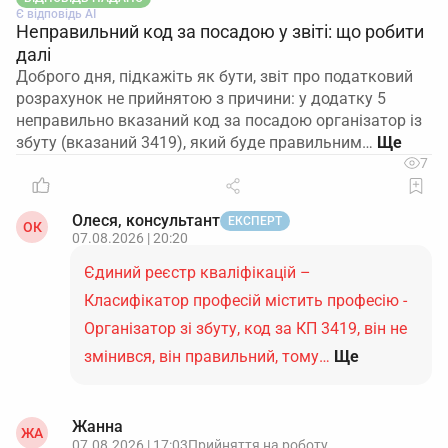
Є відповідь АІ
Неправильний код за посадою у звіті: що робити
далі
Доброго дня, підкажіть як бути, звіт про податковий
розрахунок не прийнятою з причини: у додатку 5
неправильно вказаний код за посадою організатор із
збуту (вказаний 3419), який буде правильним…
7
Олеся, консультант
ЕКСПЕРТ
ОК
07.08.2026 | 20:20
Єдиний реєстр кваліфікацій –
Класифікатор професій містить професію -
Організатор зі збуту, код за КП 3419, він не
змінився, він правильний, тому…
Ще
Жанна
ЖА
07.08.2026 | 17:03
Прийняття на роботу