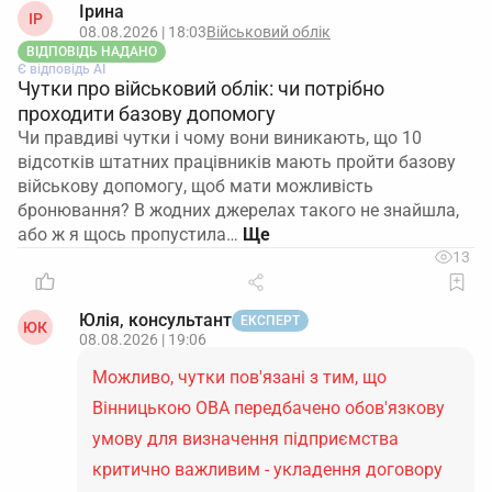
Ірина
форма в системі залишається універсальною і
ІР
08.08.2026 | 18:03
Військовий облік
вимагає прикріпити стандартний перелік
ВІДПОВІДЬ НАДАНО
документів. Це технічна реалізація платформи, а
Є відповідь АІ
Чутки про військовий облік: чи потрібно
не окреме правове обмеження. Тому при спробі
проходити базову допомогу
подати тільки довідки система й надалі просить
Чи правдиві чутки і чому вони виникають, що 10
«повний пакет».
відсотків штатних працівників мають пройти базову
військову допомогу, щоб мати можливість
Практичний підхід зараз такий.
Підприємство все
бронювання? В жодних джерелах такого не знайшла,
одно подає заявку на підтвердження критичності
або ж я щось пропустила…
в загальному модулі ДАР, але в прикріплених
13
файлах забезпечує наявність усіх довідок, на які
посилається постанова № 862, а в супровідному
листі прямо зазначає, що підтвердження
Юлія, консультант
ЕКСПЕРТ
ЮК
08.08.2026 | 19:06
подається в спрощеному порядку відповідно до
цієї постанови. Це дозволяє органу, що приймає
Можливо, чутки пов'язані з тим, що
рішення, не скасовувати чинну критичність, а
Вінницькою ОВА передбачено обов'язкову
продовжити її дію на підставі спрощення.
умову для визначення підприємства
Алгоритм дій
критично важливим - укладення договору