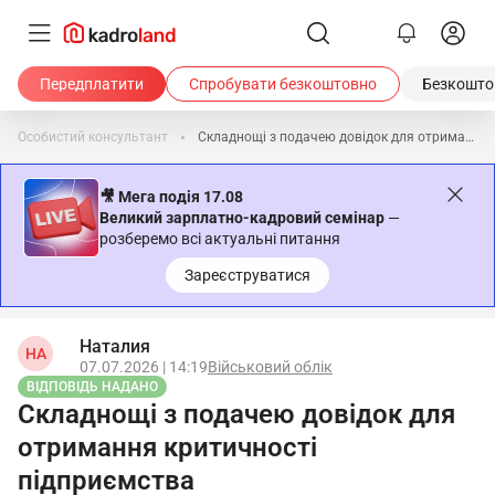
Передплатити
Спробувати безкоштовно
Безкоштов
Особистий консультант
Складнощі з подачею довідок для отримання критичності підприємства
🎥 Мега подія 17.08
Великий зарплатно-кадровий семінар
—
розберемо всі актуальні питання
Зареєструватися
Наталия
НА
07.07.2026 | 14:19
Військовий облік
ВІДПОВІДЬ НАДАНО
Складнощі з подачею довідок для
отримання критичності
підприємства