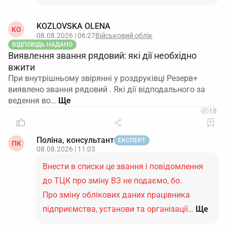
актуальний статутний документ або витяг з
KOZLOVSKA OLENA
KO
ЄДР;
08.08.2026 | 06:27
Військовий облік
ВІДПОВІДЬ НАДАНО
Виявлення звання рядовий: які дії необхідно
останню декларацію з податку на прибуток з
вжити
квитанцією;
При внутрішньому звірянні у роздруківці Резерв+
виявлено звання рядовий . Які дії відподального за
інші файли, які система позначає як
ведення во…
обов’язкові.
18
Зміст цих документів не змінює суті
спрощеної процедури, але дозволяє технічно
завершити подання.
Поліна, консультант
ЕКСПЕРТ
ПК
08.08.2026 | 11:03
У супровідному листі поясніть, що користуєтесь
Внести в списки це звання і повідомлення
спрощенням
до ТЦК про зміну ВЗ не подаємо, бо.
У полі «пояснення» / «коментар» в ДАР або
Про зміну облікових даних працівника
окремим прикріпленим листом вкажіть, що
підприємства, установи та організації…
Ще
підприємство вже має діючий статус