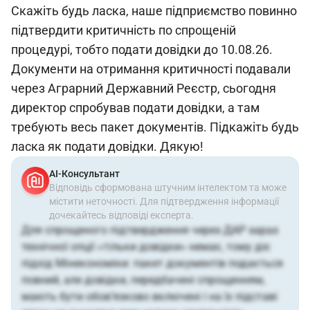
Скажіть будь ласка, наше підприємство повинно
підтвердити критичність по спрощеній
процедурі, тобто подати довідки до 10.08.26.
Документи на отримання критичності подавали
через Аграрний Державний Реєстр, сьогодня
директор спробував подати довідки, а там
требують весь пакет документів. Підкажіть будь
ласка як подати довідки. Дякую!
АІ-Консультант
Відповідь сформована штучним інтелектом та може
містити неточності. Для підтвердження інформації
дочекайтесь відповіді експерта.
Для спрощеного підтвердження через ДАР зараз
технічної опції «тільки довідки» немає, тому діє
підхід Мінекономіки: пакет документів подається
повний, але довідки, передбачені спрощенням,
мають бути обов’язково включені і на їх підставі