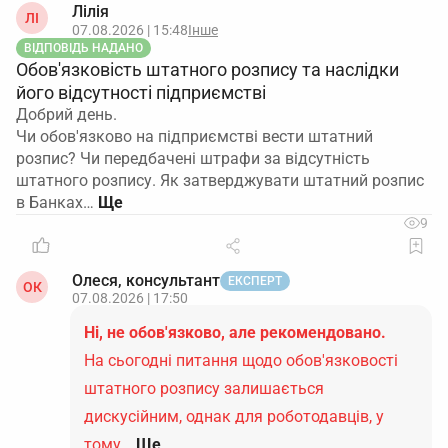
Лілія
ЛІ
07.08.2026 | 15:48
Інше
ВІДПОВІДЬ НАДАНО
Обов'язковість штатного розпису та наслідки
його відсутності підприємстві
Добрий день.
Чи обов'язково на підприємстві вести штатний
розпис? Чи передбачені штрафи за відсутність
штатного розпису. Як затверджувати штатний розпис
в Банках…
9
Олеся, консультант
ЕКСПЕРТ
ОК
07.08.2026 | 17:50
Ні, не обов'язково, але рекомендовано.
На сьогодні питання щодо обов'язковості
штатного розпису залишається
дискусійним, однак для роботодавців, у
тому…
Ще