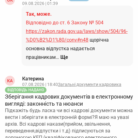
ОК
09.08.2026 | 01:39
Так, може.
Відповідно до ст. 6 Закону № 504
https://zakon.rada.gov.ua/laws/show/504/96-
%D0%B2%D1%80/conv#n48
щорічна
основна відпустка надається
працівникам…
Ще
Катерина
КА
07.08.2026 | 18:40
Загальні документи кадровика
ВІДПОВІДЬ НАДАНО
Зберігання кадрових документів в електронному
вигляді: законність та нюанси
Підкажіть будь ласка чи всі кадрові документи можна
вести і зберігати в електронній формі?Я маю на увазі
архів. Всі кадрові накази(прийом, звільнення,
переведення,відпустки і т.д) підписуються за
допомогою КЕП (кваліфікованого електронного