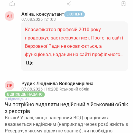
Аліна, консультант
ЕКСПЕРТ
АК
07.08.2026 | 21:03
Класифікатор професій 2010 року
продовжує застосовуватися. Проте на сайті
Верховної Ради не оновлюється, а
функціонал, наданий на сайті профільного…
Ще
Рудик Людмила Володимирівна
ЛР
07.08.2026 | 16:20
Військовий облік
ВІДПОВІДЬ НАДАНО
Є відповідь АІ
Чи потрібно видаляти недійсний військовий облік
з реєстрів
Вітаю! У разі, якщо паперовий ВОД працівника
вважається недійсним (наприклад через розбіжність з
Резерв+, у якому відсутнє звання), чи необхідно