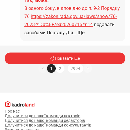
Так, може.
З одного боку, відповідно до п. 9-2 Порядку
76
https://zakon.rada.gov.ua/laws/show/76-
2023-%D0%BF/ed20260716#n14
подавати
засобами Порталу Дія…
Ще
Показати ще
…
1
2
7994
Про нас
Долучитися до нашої команди лекторів
Долучитися до нашої команди редакторів
Долучитися до нашої команди консультантів
Замовити рекламу