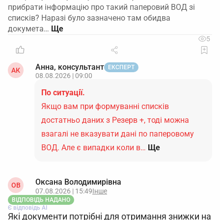
прибрати інформацію про такий паперовий ВОД зі
списків? Наразі було зазначено там обидва
докумета…
5
Анна, консультант
ЕКСПЕРТ
АК
08.08.2026 | 09:00
По ситуації.
Якщо вам при формуванні списків
достатньо даних з Резерв +, тоді можна
взагалі не вказувати дані по паперовому
ВОД. Але є випадки коли в…
Ще
Оксана Володимирівна
ОВ
07.08.2026 | 15:49
Інше
ВІДПОВІДЬ НАДАНО
Є відповідь АІ
Які документи потрібні для отримання знижки на