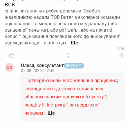
ЄСВ
спірне питання потребує допомоги. Особа з
інвалідністю надала ТОВ Витяг з експерної команди
оцінювання... з мокрою печаткою медзакладу (або
канцелярії печатка), або pdf файл, або на печаткі.
напис "" оцінювання повсякденного функціонування"
від медзакладу... який з цих…
6
Олеся, консультант
ЕКСПЕРТ
ОК
07.08.2026 | 22:48
Підтвердженням встановлення працівнику
інвалідності є документи, визначені
абзацом сьомим підпункту 5 пункту 2
розділу ІІІ Інструкції, затвердженої
наказом…
Ще