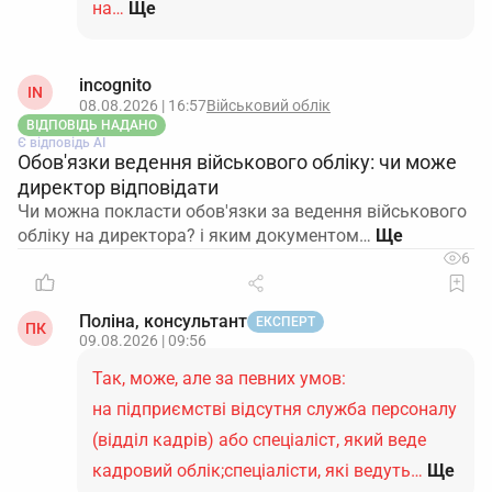
на…
Ще
Підготуйте обов’язкові довідки для спрощеного
підтвердження
Мінімальний набір за спрощеною процедурою
incognito
IN
зазвичай включає:
08.08.2026 | 16:57
Військовий облік
ВІДПОВІДЬ НАДАНО
Є відповідь АІ
Документ
Джерело
Обов'язки ведення військового обліку: чи може
директор відповідати
Довідка про розмір
Чи можна покласти обов'язки за ведення військового
нарахованої
обліку на директора? і яким документом…
середньої заробітної
Ваш бухгалтерський
6
плати
облік + форма,
застрахованих осіб
рекомендована
Поліна, консультант
ЕКСПЕРТ
ПК
– працівників за
Мінекономіки / ДПС
09.08.2026 | 09:56
останній
Так, може, але за певних умов:
календарний місяць
на підприємстві відсутня служба персоналу
(відділ кадрів) або спеціаліст, який веде
Податковий
розрахунок сум
кадровий облік;спеціалісти, які ведуть…
Ще