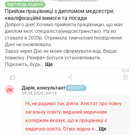
ВІДПОВІДЬ НАДАНО
Прийом працівниці з дипломом медсестри:
кваліфікаційні вимоги та посади
Доброго дня! Хочемо прийняти працівницю, що має
диплом мол. спеціаліста(медсестринство). На во
ставала в 2020р. Отримала тимчасове посвідчення.
Дані не оновлювала.
Зараз через Дію не може сформувати вод. Видає
помилку. Резерв+ боїться установлювати.
Підкажіть, будь…
4
Дарія, консультант
ЕКСПЕРТ
ДК
09.08.2026 | 09:19
Ні, не радимо так діяти. Атестат про повну
загальну освіту, виданий медичним
коледжем вказує, що в працівниці є
медична освіта. Отже, водна є…
Ще