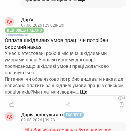
Якщо ДАР не дає подати заявку взагалі
Зверніться до техпідтримки ДАР (контакти в
Дар’я
ДА
самому кабінеті) з описом проблеми і
07.08.2026 | 23:02
Інше
ВІДПОВІДЬ НАДАНО
скріншотами.
Є відповідь АІ
Оплата шкідливих умов праці: чи потрібен
Паралельно надішліть той самий комплект
окремий наказ
довідок поштою або через електронну пошту
У нас є атестовані робочі місця із шкідливими
на орган, який приймав рішення про
умовами праці.У колективному договорі
критичність, з письмовим посиланням на
прописано,що шкідливі умови праці додатково
оплачуються.
спрощену процедуру і проханням врахувати
Питання: чи обов'язково потрібно видавати наказ, де
документи, навіть якщо технічний модуль
написано платити за шкідливі умови праці із списком
ДАР не працює коректно.
працівників?Ми платили людям…
Ризики / нюанси
4
1. Критично вкластися в строк до 10.08.2026.
Дарія, консультант
ЕКСПЕРТ
ДК
Органи орієнтуються саме на дату надходження
09.08.2026 | 09:23
документів. Якщо технічні проблеми з ДАР
Ні, обов’язково повинен бути наказ про