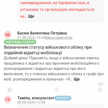
самоврядування, на підприємствах, в
установах та організаціях покладається
на…
Ще
Басюк Валентина Петрівна
ВБ
07.08.2026 | 16:34
Військовий облік
ВІДПОВІДЬ НАДАНО
Визначення статусу військового обліку при
подвійній відмітці мобілізації
Добрий день! Підкажіть, якщо у військовому квитку
працівника є відмітка про вручення мобілізаційного
розпорядження і водночас відмітка про його
вилучення, то у списках військового обліку у графі про
моб. розпорядження я зазначаю - НІ…
5
Таміла, консультант
ЕКСПЕРТ
ТК
08.08.2026 | 12:38