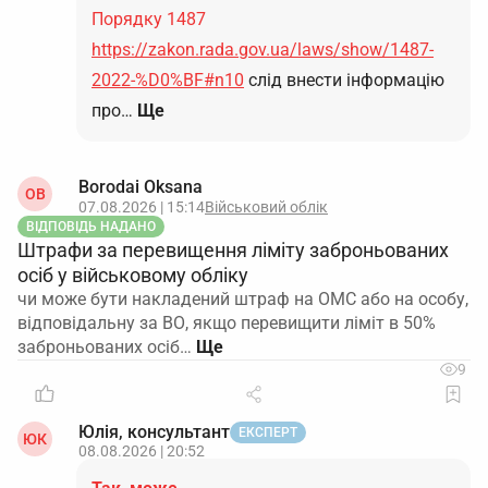
Порядку 1487
https://zakon.rada.gov.ua/laws/show/1487-
2022-%D0%BF#n10
слід внести інформацію
про…
Ще
Borodai Oksana
OB
07.08.2026 | 15:14
Військовий облік
ВІДПОВІДЬ НАДАНО
Штрафи за перевищення ліміту заброньованих
осіб у військовому обліку
чи може бути накладений штраф на ОМС або на особу,
відповідальну за ВО, якщо перевищити ліміт в 50%
заброньованих осіб…
9
Юлія, консультант
ЕКСПЕРТ
ЮК
08.08.2026 | 20:52