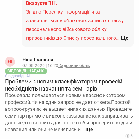
Вказуєте "Ні".
Згідно Переліку інформації, яка
зазначається в облікових записах списку
персонального військового обліку
призовників до Списку персонального…
Ще
Ніна Іванівна
НІ
07.08.2026 | 16:20
Кадровий облік
ВІДПОВІДЬ НАДАНО
Є відповідь АІ
Проблеми з новим класифікатором професій:
необхідність навчання та семінарів
Пробовала пользоваться новым классификатором
профессий.Ни на один запрос не дает ответа.Простой
вопрос-грузчик не выдает никаких данных.Проведите
семинар прямо с видеопоказывание как запрашивать
данные,что вносить для того чтобы проверить коды и
названия.или они не менялись и…
6