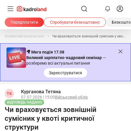
Передплатити
Спробувати безкоштовно
Безкоштов
Особистий консультант
Чи враховується зовнішній сумісник у квоті критичної структури
🎥 Мега подія 17.08
Великий зарплатно-кадровий семінар
—
розберемо всі актуальні питання
Зареєструватися
Курганова Тетяна
ТК
07.07.2026 | 15:00
Військовий облік
ВІДПОВІДЬ НАДАНО
Чи враховується зовнішній
сумісник у квоті критичної
структури