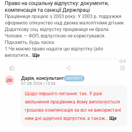
Право на соціальну відпустку: документи,
компенсація та санкції Держпраці
Працівниця працює з 2003 року. У 2003 р. подружжя
оформило опікунство над двома малолітніми дітьми.
Додаткову соц. відпустку працівниця не брала.
Чоловік — ФОП, відпусткою не користувався.
Підкажіть, будь ласка:
1.Чи маємо право надати цю відпустку (або
виплатити…
5
Дарія, консультант
ЕКСПЕРТ
ДК
07.08.2026 | 13:54
Щодо першого питання: так. У разі
звільнення працівника йому виплачується
грошова компенсація за всі не використані
ним дні щорічної відпустки, а також…
Ще