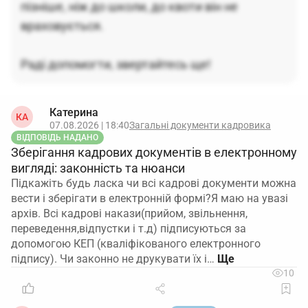
пізніше, ніж до школи, до квоти він не
враховується.
Раді допомогти, звертайтесь ще!
Катерина
КА
07.08.2026 | 18:40
Загальні документи кадровика
ВІДПОВІДЬ НАДАНО
Зберігання кадрових документів в електронному
вигляді: законність та нюанси
Підкажіть будь ласка чи всі кадрові документи можна
вести і зберігати в електронній формі?Я маю на увазі
архів. Всі кадрові накази(прийом, звільнення,
переведення,відпустки і т.д) підписуються за
допомогою КЕП (кваліфікованого електронного
підпису). Чи законно не друкувати їх і…
10