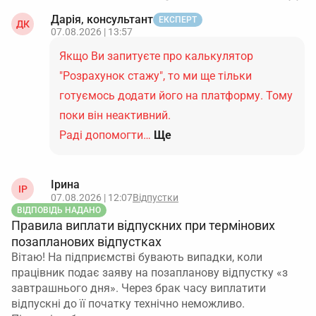
Дарія, консультант
ЕКСПЕРТ
ДК
07.08.2026 | 13:57
Якщо Ви запитуєте про калькулятор
"Розрахунок стажу", то ми ще тільки
готуємось додати його на платформу. Тому
поки він неактивний.
Раді допомогти…
Ще
Ірина
ІР
07.08.2026 | 12:07
Відпустки
ВІДПОВІДЬ НАДАНО
Правила виплати відпускних при термінових
позапланових відпустках
Вітаю! На підприємстві бувають випадки, коли
працівник подає заяву на позапланову відпустку «з
завтрашнього дня». Через брак часу виплатити
відпускні до її початку технічно неможливо.