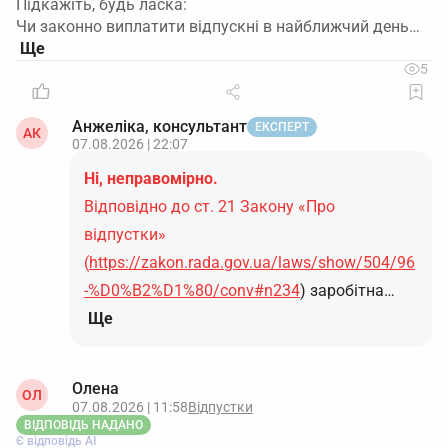
Підкажіть, будь ласка:
Чи законно виплатити відпускні в найближчий день…
5
Анжеліка, консультант
ЕКСПЕРТ
АК
07.08.2026 | 22:07
Ні, неправомірно.
Відповідно до ст. 21 Закону «Про
відпустки»
(
https://zakon.rada.gov.ua/laws/show/504/96
-%D0%B2%D1%80/conv#n234
) заробітна…
Ще
Олена
ОЛ
07.08.2026 | 11:58
Відпустки
ВІДПОВІДЬ НАДАНО
Є відповідь АІ