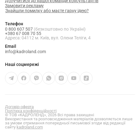
Долучитися до нашої команди консультантів
Замовити рекламу
Знайшли помилку або маєте гарну ідею?
Телефон
0 800 607 507
(безкоштовно по Україні)
+380 67 008 70 55
Адреса: 04112 м. Київ, вул. Олени Теліги, 4
Email
info@kadroland.com
Наші соцмережі
Договір-оферта
Політика конфіденційності
© ТОВ «КАДРОЛЕНД», 2026 Всі права захищені
Використання та розповсюдження матеріалів дозволяється лише
за умови отримання попередньої письмової згоди від редакції
сайту
kadroland.com