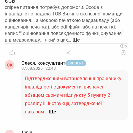
ЄСВ
спірне питання потребує допомоги. Особа з
інвалідністю надала ТОВ Витяг з експерної команди
оцінювання... з мокрою печаткою медзакладу (або
канцелярії печатка), або pdf файл, або на печаткі.
напис "" оцінювання повсякденного функціонування"
від медзакладу... який з цих…
6
Олеся, консультант
ЕКСПЕРТ
ОК
07.08.2026 | 22:48
Підтвердженням встановлення працівнику
інвалідності є документи, визначені
абзацом сьомим підпункту 5 пункту 2
розділу ІІІ Інструкції, затвердженої
наказом…
Ще
Лілія