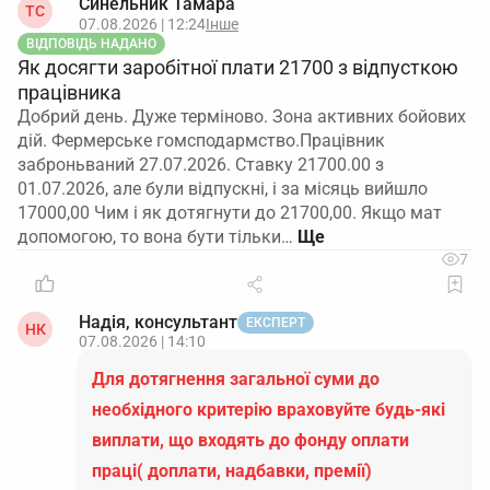
Синельник Тамара
ТС
07.08.2026 | 12:24
Інше
ВІДПОВІДЬ НАДАНО
Як досягти заробітної плати 21700 з відпусткою
працівника
Добрий день. Дуже терміново. Зона активних бойових
дій. Фермерське гомсподармство.Працівник
заброньваний 27.07.2026. Ставку 21700.00 з
01.07.2026, але були відпускні, і за місяць вийшло
17000,00 Чим і як дотягнути до 21700,00. Якщо мат
допомогою, то вона бути тільки…
7
Надія, консультант
ЕКСПЕРТ
НК
07.08.2026 | 14:10
Для дотягнення загальної суми до
необхідного критерію враховуйте будь-які
виплати, що входять до фонду оплати
праці( доплати, надбавки, премії)