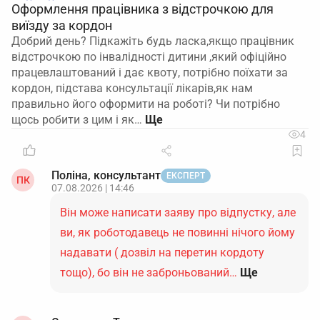
Оформлення працівника з відстрочкою для
виїзду за кордон
Добрий день? Підкажіть будь ласка,якщо працівник
відстрочкою по інвалідності дитини ,який офіційно
працевлаштований і дає квоту, потрібно поїхати за
кордон, підстава консультації лікарів,як нам
правильно його оформити на роботі? Чи потрібно
щось робити з цим і як…
4
Поліна, консультант
ЕКСПЕРТ
ПК
07.08.2026 | 14:46
Він може написати заяву про відпустку, але
ви, як роботодавець не повинні нічого йому
надавати ( дозвіл на перетин кордоту
тощо), бо він не заброньований…
Ще