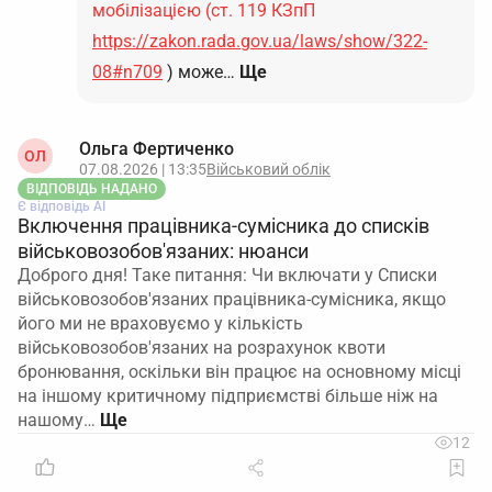
мобілізацією (ст. 119 КЗпП
https://zakon.rada.gov.ua/laws/show/322-
08#n709
) може…
Ще
Ольга Фертиченко
ОЛ
07.08.2026 | 13:35
Військовий облік
ВІДПОВІДЬ НАДАНО
Є відповідь АІ
Включення працівника-сумісника до списків
військовозобов'язаних: нюанси
Доброго дня! Таке питання: Чи включати у Списки
військовозобов'язаних працівника-сумісника, якщо
його ми не враховуємо у кількість
військовозобов'язаних на розрахунок квоти
бронювання, оскільки він працює на основному місці
на іншому критичному підприємстві більше ніж на
нашому…
12