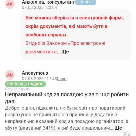
Анжеліка, консультант
ЕКСПЕРТ
АК
07.08.2026 | 23:04
Все можна зберігати в електронній формі,
окрім документів, які мають бути в
особових справах.
Згідно із Законом «Про електронні
документи та…
Ще
Anonymous
AN
07.08.2026 | 17:43
Інше
ВІДПОВІДЬ НАДАНО
Є відповідь АІ
Неправильний код за посадою у звіті: що робити
далі
Доброго дня, підкажіть як бути, звіт про податковий
розрахунок не прийнятою з причини: у додатку 5
неправильно вказаний код за посадою організатор із
збуту (вказаний 3419), який буде правильним…
5