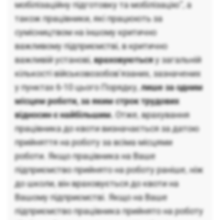
мобілізаційну підготовку та мобілізацію”, а
також працівники, які працюють за
сумісництвом на іншому критично
важливому підприємстві, в критично
важливій установі,
враховуються
у загальній
кількості військовозобов’язаних, зазначених
у пунктах 6-10 цього Порядку,
лише за одним
місцем роботи, за яким строк трудових
відносин є найбільшим.
Отже, врахування
працівника до квоти визначається за датою
прийняття на роботу за всіма місцями
роботи. Якщо працівника на Ваше
підприємство прийнято на роботу раніше, ніж
до школи, він враховується до квоти на
Вашому підприємстві. Якщо на Ваше
підприємство працівника прийнято на роботу