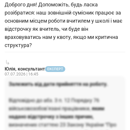
Доброго дня! Допоможіть, будь ласка
розібратися: наш зовнішній сумісник працює за
основним місцем роботи вчитилем у школі і має
відстрочку як вчитель, чи буде він
враховуватись нам у квоту, якщо ми критична
структура?
Юлія, консультант
ЕКСПЕРТ
07.07.2026 | 16:45
Залежить від дати прийняття на роботу.
Відповідно до абз. 3 п. 12 Порядку 76
військовозобов’язані працівники,
яким
надано відстрочку з інших причин,
визначених статтею 23 Закону України “Про