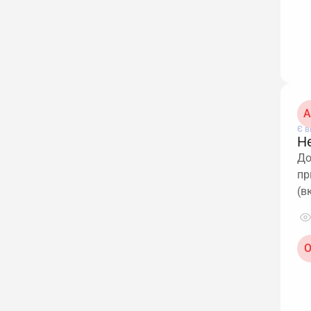
A
Є в
Не
До
пр
(в
О