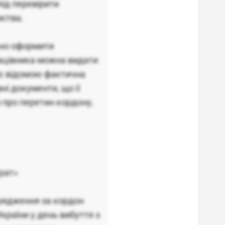
ід перевірити
мства.
ьно оформити
рацівника можна видати
ає відомою фактична
і документи, що її
 про перетин кордону,
рат»
ідрядження за кордон
країни у день вибуття з