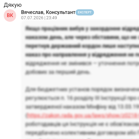
Дякую
Вячеслав, Консультант
ЕКСПЕРТ
ВК
07.07.2026 | 23:49
Якщо працівник вибув у закордонне відря
наказом день, але через обставини, що не 
перетнув державний кордон лише наступн
наказ про направлення у відрядження не п
відрядження не змінився — уточнення пот
добових за перший день.
Для бюджетних установ порядок визначен
регулюється п. 16 розділу ІІІ Інструкції пр
затвердженої наказом Мінфіну від 13.03.1
(
https://zakon.rada.gov.ua/laws/show/z0218
роботодавців ця Інструкція не є обов'язко
передбачено колективним договором або