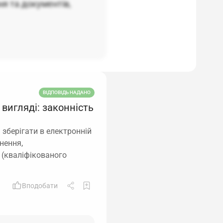
ня та документів,
ВІДПОВІДЬ НАДАНО
вигляді: законність
 зберігати в електронній
нення,
 (кваліфікованого
Вподобати