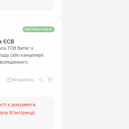
ВІДПОВІДЬ НАДАНО
а ЄСВ
ала ТОВ Витяг з
аду (або канцелярії
повсякденного
Вподобати
сті є документи,
у ІІІ Інструкції,