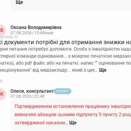
Ще
Оксана Володимирівна
В
07.08.2026 | 15:49
Інше
ідповідь АІ
кі документи потрібні для отримання знижки н
ірне питання потребує допомоги. Особа з інвалідністю над
сперної команди оцінювання... з мокрою печаткою медзакл
чатка), або pdf файл, або на печаткі. напис "" оцінювання 
нкціонування" від медзакладу... який з цих…
4
Олеся, консультант
ЕКСПЕРТ
К
07.08.2026 | 22:48
Підтвердженням встановлення працівнику інвалідно
визначені абзацом сьомим підпункту 5 пункту 2 розділ
затвердженої наказом…
Ще