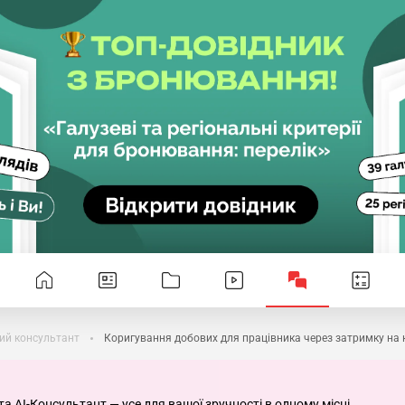
ий консультант
Коригування добових для працівника через затримку на 
та AI-Консультант — усе для вашої зручності в одному місці