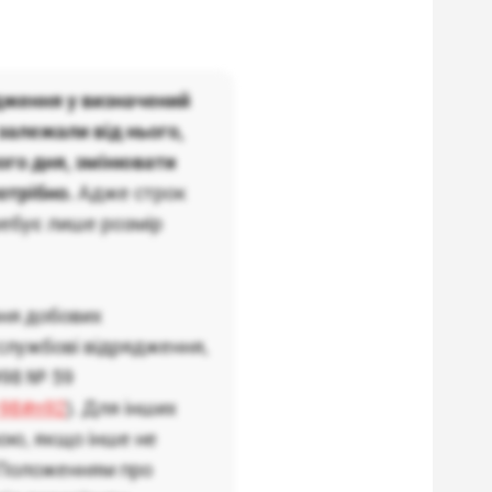
дження у визначений
залежали від нього,
ого дня, змінювати
отрібно.
Адже строк
ребує лише розмір
ня добових
о службові відрядження,
998 № 59
-98#n92
). Для інших
вою, якщо інше не
 Положенням про