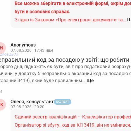
Все можна зберігати в електронній формі, окрім до
бути в особових справах.
Згідно із Законом «Про електронні документи та…
Щ
Anonymous
N
07.08.2026 | 17:43
Інше
ідповідь АІ
правильний код за посадою у звіті: що робити
брого дня, підкажіть як бути, звіт про податковий розраху
ичини: у додатку 5 неправильно вказаний код за посадою о
казаний 3419), який буде правильним…
4
Олеся, консультант
ЕКСПЕРТ
К
07.08.2026 | 20:20
Єдиний реєстр кваліфікацій – Класифікатор професі
Організатор зі збуту, код за КП 3419, він не змінивс