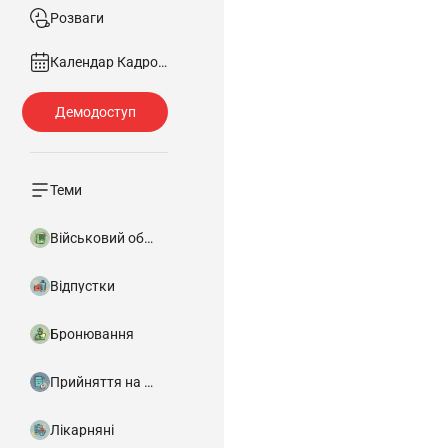
Розваги
Календар Кадровика
Теми
Військовий облік
Відпустки
Бронювання
Прийняття на роботу
Лікарняні