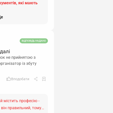
кументів, які мають
е
ВІДПОВІДЬ НАДАНО
 далі
нок не прийнятою з
рганізатор із збуту
Вподобати
й містить професію -
я, він правильний, тому…