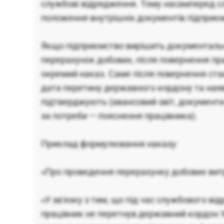
службові відрядження. Тому насамперед сл
положення внутрішніх документів підприє
Якщо підприємство вирішить документал
перерахунок добових, після повернення п
окремий наказ. Саме після повернення ст
дата перетину державного кордону та наявн
підтверджують (авансовий звіт, документи
за потреби — пояснення працівника).
Приклад формулювання наказу:
«Про проведення перерахунку добових вит
«У зв'язку з тим, що під час службового в
працівник не перетнув державний кордон У