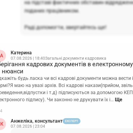
на підставі фактичних обставин відряджен
поданих працівником.
Раді допомогти, звертайтесь ще!
Катерина
А
07.08.2026 | 18:40
Загальні документи кадровика
берігання кадрових документів в електронному 
а нюанси
дкажіть будь ласка чи всі кадрові документи можна вести і
рмі?Я маю на увазі архів. Всі кадрові накази(прийом, звіль
реведення,відпустки і т.д) підписуються за допомогою КЕП
ектронного підпису). Чи законно не друкувати їх і…
4
Анжеліка, консультант
ЕКСПЕРТ
К
07.08.2026 | 23:04