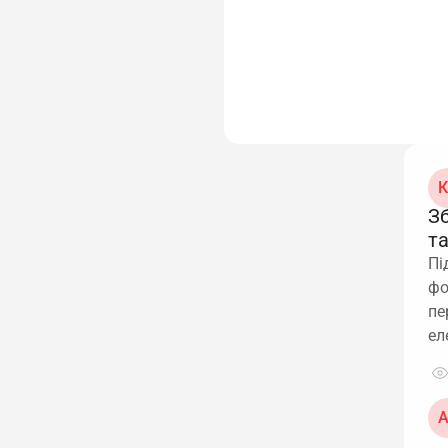
К
З
т
Пі
фо
пе
ел
А