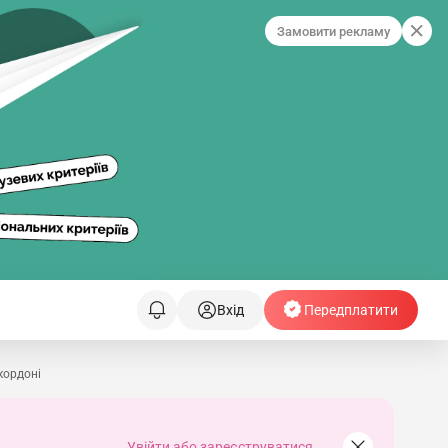
Замовити рекламу
Вхід
Передплатити
кордоні
Увійти або зареєструватися