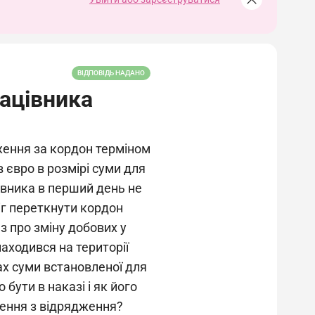
ВІДПОВІДЬ НАДАНО
ацівника
ження за кордон терміном
в євро в розмірі суми для
цівника в перший день не
міг переткнути кордон
з про зміну добових у
аходився на території
ах суми встановленої для
бути в наказі і як його
нення з відрядження?