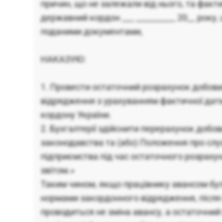
причин, що не залежали від нього, та факт
державний кордон ___ __________ 20__ року
поданими документами,
НАКАЗУЮ:
1. Провести остаточний розрахунок добови
відрядження з урахуванням фактичної дат
кордону України.
2. Бухгалтерії здійснити перерахунок добо
законодавства та (або) Положення про сл
підприємства під час остаточного розраху
звітом.»
Таким чином, якщо працівнику авансом бул
нормами закордонного відрядження, після
проводиться не зміна авансу, а остаточни