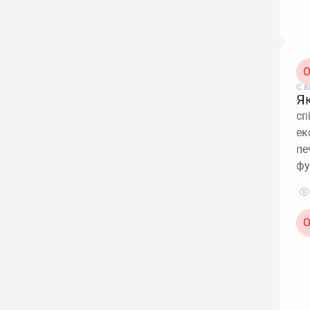
О
Є в
Я
сп
ек
пе
фу
О