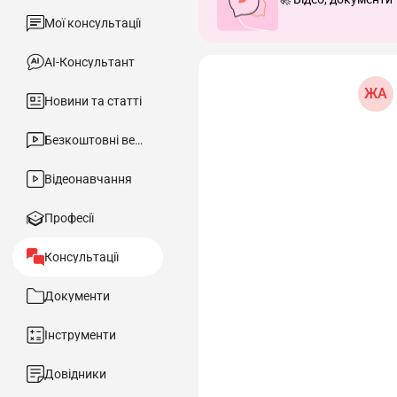
Мої консультації
АІ-Консультант
ЖА
Новини та статті
Безкоштовні вебінари
Відеонавчання
Професії
Консультації
Документи
Інструменти
Довідники