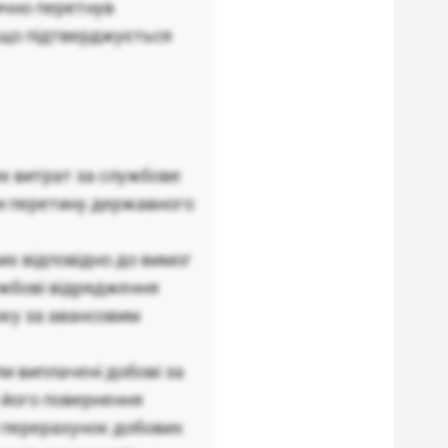
ично перетнув
, що підтверджується
х витрат за службове
и перетину державного
вих відповідно до вимог
ужбові відрядження
нку за авансовим
и виплачені добові за
 його повернення
й перерахунок добових