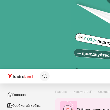
Головна
Консультації
Особист
Головна
Особистий кабінет
🚀 Відео, документи 