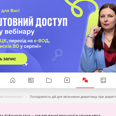
ий консультант
Послідовність дій для звільнення декретниць при закритт
та AI-Консультант — усе для вашої зручності в одному місці