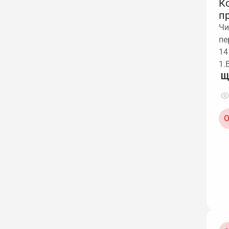
К
п
Чи
пе
14
1.
О