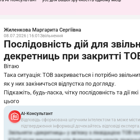
Жиленкова Маргарита Сергіївна
08.07.2026 | 16:01
Звільнення
Послідовність дій для звіль
декретниць при закритті ТО
Вітаю
Така ситуація: ТОВ закривається і потрібно звільни
як у них закіничться відпустка по догляду.
Підкажіть, будь-ласка, чітку послідовність та дії як
цього
АІ-Консультант
Відповідь сформована штучним інтелектом та може місти
підтвердження інформації дочекайтесь відповіді експерта
Звільняти «декретниць» у зв’язку з ліквідацією ТОВ потр