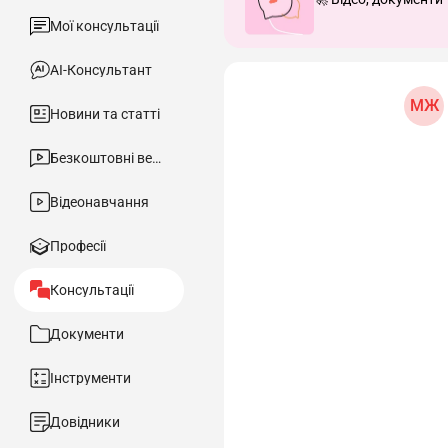
Мої консультації
АІ-Консультант
МЖ
Новини та статті
Безкоштовні вебінари
Відеонавчання
Професії
Консультації
Документи
Інструменти
Довідники