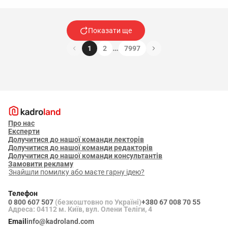
Показати ще
…
1
2
7997
Про нас
Експерти
Долучитися до нашої команди лекторів
Долучитися до нашої команди редакторів
Долучитися до нашої команди консультантів
Замовити рекламу
Знайшли помилку або маєте гарну ідею?
Телефон
0 800 607 507
(безкоштовно по Україні)
+380 67 008 70 55
Адреса: 04112 м. Київ, вул. Олени Теліги, 4
Email
info@kadroland.com