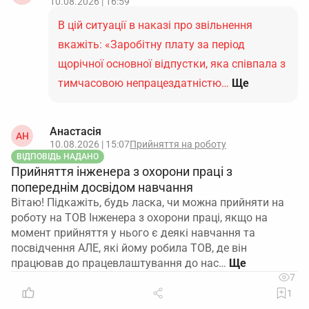
10.08.2026 | 16:59
В цій ситуації в наказі про звільнення
вкажіть: «Заробітну плату за період
щорічної основної відпустки, яка співпала з
тимчасовою непрацездатністю…
Ще
Анастасія
АН
10.08.2026 | 15:07
Прийняття на роботу
ВІДПОВІДЬ НАДАНО
Прийняття інженера з охорони праці з
попереднім досвідом навчання
Вітаю! Підкажіть, будь ласка, чи можна прийняти на
роботу на ТОВ Інженера з охорони праці, якщо на
момент прийняття у нього є деякі навчання та
посвідчення АЛЕ, які йому робила ТОВ, де він
працював до працевлаштування до нас…
7
1