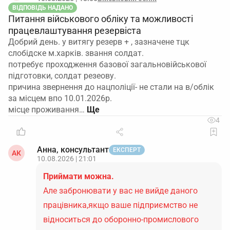
ВІДПОВІДЬ НАДАНО
Питання військового обліку та можливості
працевлаштування резервіста
Добрий день. у витягу резерв + , зазначене тцк
слобідске м.харків. звання солдат.
потребує проходження базової загальновійськової
підготовки, солдат резеову.
причина звернення до нацполіції- не стали на в/облік
за місцем впо 10.01.2026р.
місце проживання…
4
Анна, консультант
ЕКСПЕРТ
АК
10.08.2026 | 21:01
Приймати можна.
Але забронювати у вас не вийде даного
працівника,якщо ваше підприємство не
відноситься до оборонно-промислового