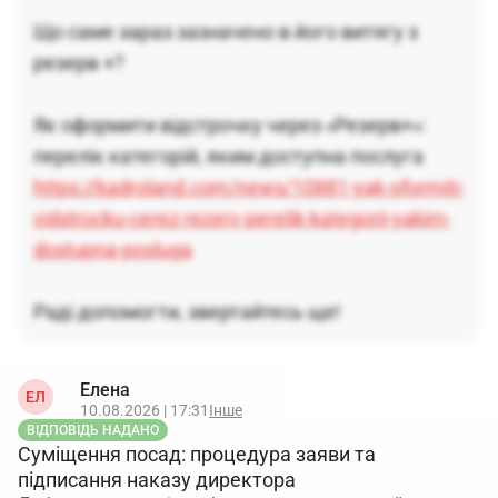
Що саме зараз зазначено в його витягу з
резерв +?
Як оформити відстрочку через «Резерв+»:
перелік категорій, яким доступна послуга
https://kadroland.com/news/10881-yak-oformiti-
vidstrocku-cerez-rezerv-perelik-kategorii-yakim-
dostupna-posluga
Раді допомогти, звертайтесь ще!
Елена
ЕЛ
10.08.2026 | 17:31
Інше
ВІДПОВІДЬ НАДАНО
Суміщення посад: процедура заяви та
підписання наказу директора