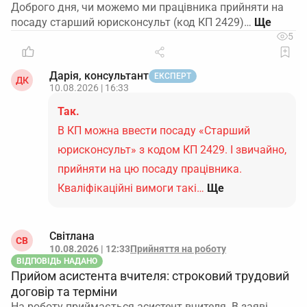
Доброго дня, чи можемо ми працівника прийняти на
посаду старший юрисконсульт (код КП 2429)…
5
Дарія, консультант
ЕКСПЕРТ
ДК
10.08.2026 | 16:33
Так.
В КП можна ввести посаду «Старший
юрисконсульт» з кодом КП 2429. І звичайно,
прийняти на цю посаду працівника.
Кваліфікаційні вимоги такі…
Ще
Світлана
СВ
10.08.2026 | 12:33
Прийняття на роботу
ВІДПОВІДЬ НАДАНО
Прийом асистента вчителя: строковий трудовий
договір та терміни
На роботу приймається асистент вчителя. В заяві