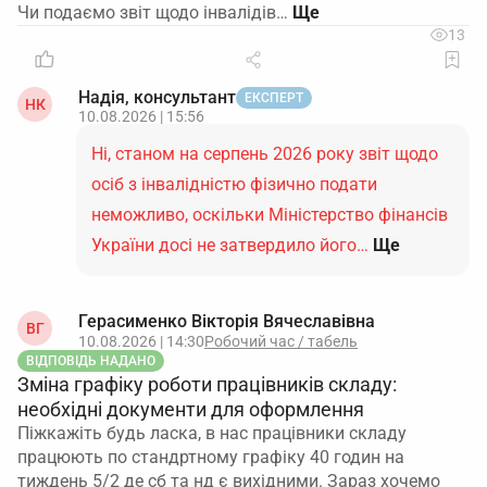
Чи подаємо звіт щодо інвалідів…
13
Надія, консультант
ЕКСПЕРТ
НК
10.08.2026 | 15:56
Ні, станом на серпень 2026 року звіт щодо
осіб з інвалідністю фізично подати
неможливо, оскільки Міністерство фінансів
України досі не затвердило його…
Ще
Герасименко Вікторія Вячеславівна
ВГ
10.08.2026 | 14:30
Робочий час / табель
ВІДПОВІДЬ НАДАНО
Зміна графіку роботи працівників складу:
необхідні документи для оформлення
Піжкажіть будь ласка, в нас працівники складу
працюють по стандртному графіку 40 годин на
тиждень 5/2 де сб та нд є вихідними. Зараз хочемо