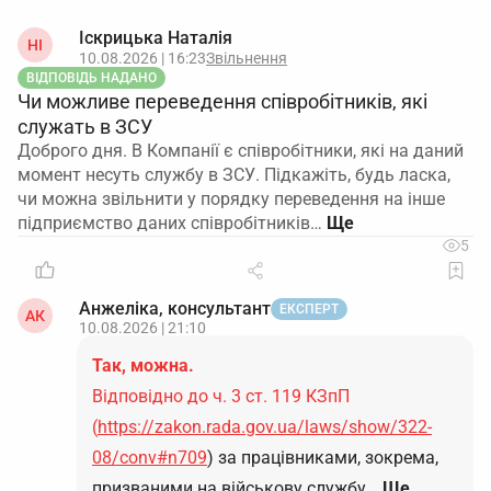
Іскрицька Наталія
НІ
10.08.2026 | 16:23
Звільнення
ВІДПОВІДЬ НАДАНО
Чи можливе переведення співробітників, які
служать в ЗСУ
Доброго дня. В Компанії є співробітники, які на даний
момент несуть службу в ЗСУ. Підкажіть, будь ласка,
чи можна звільнити у порядку переведення на інше
підприємство даних співробітників…
5
Анжеліка, консультант
ЕКСПЕРТ
АК
10.08.2026 | 21:10
Так, можна.
Відповідно до ч. 3 ст. 119 КЗпП
(
https://zakon.rada.gov.ua/laws/show/322-
08/conv#n709
) за працівниками, зокрема,
призваними на військову службу…
Ще