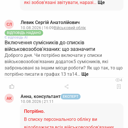
які зобов'язані звітувати, наразі…
Ще
Левик Сергій Анатолійович
СЛ
10.08.2026 | 16:09
Військовий облік
ВІДПОВІДЬ НАДАНО
Є відповідь АІ
Включення сумісників до списків
військовозобов'язаних: що зазначити
Доброго дня. Чи потрібно включати у списки
військовозобов'язаних додаток5 сумісників, які
заброньовані за іншим місце роботи? Як що так, то що
потрібно писати в графах 13 та14…
4
Анна, консультант
ЕКСПЕРТ
АК
10.08.2026 | 21:11
Потрібно.
В списку персонального обліку ви
відображаєте всіх військовозобов'язаних