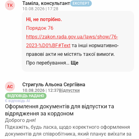
Таміла, консультант
ЕКСПЕРТ
ТК
10.08.2026 | 17:28
Ні, не потрібно.
Порядок 76
https://zakon.rada.gov.ua/laws/show/76-
2023-%D0%BF#Text
та інші нормативно-
правові акти не містять такої вимоги.
Про перебування…
Ще
Стригуль Альона Сергіївна
АС
10.08.2026 | 12:37
Відпустки
ВІДПОВІДЬ НАДАНО
Є відповідь АІ
Оформлення документів для відпустки та
відрядження за кордоном
Доброго дня!
Підкажіть, будь ласка, щодо коректного оформлення
документів для співробітника, який планує виїхати за