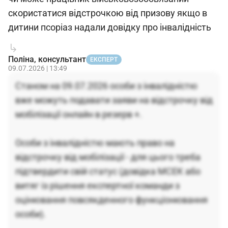
скористатися відстрочкою від призову якщо в
дитини псоріаз надали довідку про інвалідність
Поліна, консультант
ЕКСПЕРТ
09.07.2026 | 13:49
Станом на 09.07.2026 особи з інвалідністю
вже можуть подавати заяви на відстрочку від
мобілізації онлайн в резерв +.
Особи з інвалідністю мають право на
відстрочку від мобілізації - для цього треба
підтвердити свій статус (довідка МСЕК або
витяг із рішення експертної команди з
оцінювання повсякденного функціонювання
особи).