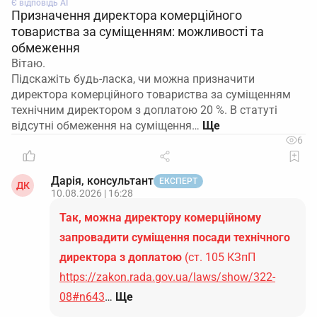
Є відповідь АІ
Призначення директора комерційного
товариства за суміщенням: можливості та
обмеження
Вітаю.
Підскажіть будь-ласка, чи можна призначити
директора комерційного товариства за суміщенням
технічним директором з доплатою 20 %. В статуті
відсутні обмеження на суміщення…
6
Дарія, консультант
ЕКСПЕРТ
ДК
10.08.2026 | 16:28
Так, можна директору комерційному
запровадити суміщення посади технічного
директора з доплатою
(ст. 105 КЗпП
https://zakon.rada.gov.ua/laws/show/322-
08#n643
…
Ще