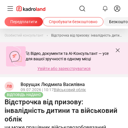
Передплатити
Спробувати безкоштовно
Безкоштов
Особистий консультант
Відстрочка від призову: інвалідність дитини та військовий облік
🚀 Відео, документи та AI-Консультант — усе
для вашої зручності в одному місці
Увійти або зареєструватися
Ворущак Людмила Василівна
ЛВ
09.07.2026 | 10:17
Військовий облік
ВІДПОВІДЬ НАДАНО
Відстрочка від призову:
інвалідність дитини та військовий
облік
чи може працівник військовозобовязаний