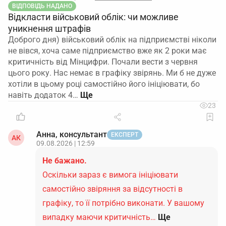
ВІДПОВІДЬ НАДАНО
Відкласти військовий облік: чи можливе
уникнення штрафів
Доброго дня) військовий облік на підприємстві ніколи
не вівся, хоча саме підприємство вже як 2 роки має
критичність від Мінцифри. Почали вести з червня
цього року. Нас немає в графіку звірянь. Ми б не дуже
хотіли в цьому році самостійно його ініціювати, бо
навіть додаток 4…
23
Анна, консультант
ЕКСПЕРТ
АК
09.08.2026 | 12:59
Не бажано.
Оскільки зараз є вимога ініціювати
самостійно звіряння за відсутності в
графіку, то її потрібно виконати. У вашому
випадку маючи критичність…
Ще