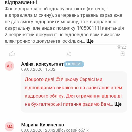
враховується, або враховується лише як такий,
відправленні
що вже має відстрочку за іншим роботодавцем
Фоп відправляю об'єднану звітність (квітень, -
відповідно до загальних правил
Порядку №76
.
відправляла місячну), за червень травень зараз вже
не дає змогу відправити місячну, тож відправляю
Ваше бронювання як за КБВ не скасовується
квартальну. але видає помилку "[f0500111] квитанція
автоматично через його основне місце роботи.
2 непринятий документ не відповідає всім вимогам
Ризики для збереження цієї броні виникають лише
електронного документа, оскільки…
у двох випадках: якщо ви втратите статус
22
критично важливого підприємства або якщо буде
спеціальне рішення Мінекономіки/ТЦК про
Аліна, консультант
ЕКСПЕРТ
АК
анулювання відстрочки. Факт того, що особа
09.08.2026 | 15:32
паралельно працює за трудовим договором в
Доброго дня! 😊У цьому Сервісі ми
іншого роботодавця, сам по собі не є підставою
відповідаємо виключно на запитання з тем
для припинення бронювання КБВ.
кадрового обліку. Для отримання відповіді
Підсумок: ваш бенефіціар, заброньований як КБВ
на бухгалтерські питання радимо Вам…
Ще
за вашим підприємством, не «з’їдає» квоту іншого
роботодавця і його відстрочка за вами лишається
чинною доти, доки не буде окремого рішення про її
Марина Кириченко
МА
анулювання.
08.08.2026 | 20:42
Військовий облік