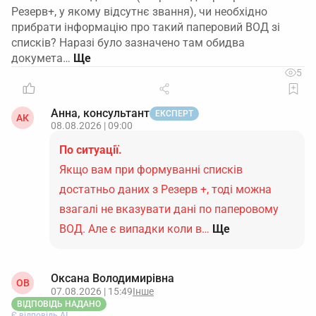
Резерв+, у якому відсутнє звання), чи необхідно
прибрати інформацію про такий паперовий ВОД зі
списків? Наразі було зазначено там обидва
докумета…
5
Анна, консультант
ЕКСПЕРТ
АК
08.08.2026 | 09:00
По ситуації.
Якщо вам при формуванні списків
достатньо даних з Резерв +, тоді можна
взагалі не вказувати дані по паперовому
ВОД. Але є випадки коли в…
Ще
Оксана Володимирівна
ОВ
07.08.2026 | 15:49
Інше
ВІДПОВІДЬ НАДАНО
Є відповідь АІ