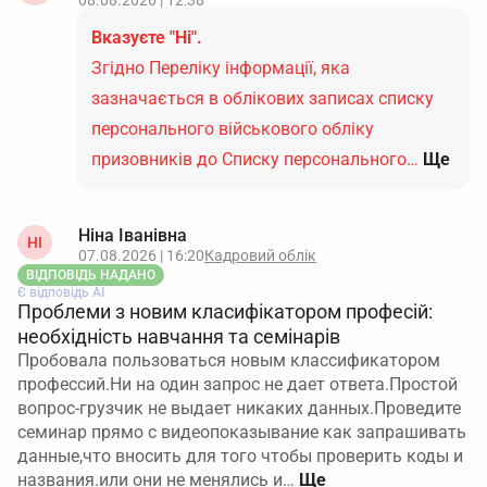
08.08.2026 | 12:38
Вказуєте "Ні".
Згідно Переліку інформації, яка
зазначається в облікових записах списку
персонального військового обліку
призовників до Списку персонального…
Ще
Ніна Іванівна
НІ
07.08.2026 | 16:20
Кадровий облік
ВІДПОВІДЬ НАДАНО
Є відповідь АІ
Проблеми з новим класифікатором професій:
необхідність навчання та семінарів
Пробовала пользоваться новым классификатором
профессий.Ни на один запрос не дает ответа.Простой
вопрос-грузчик не выдает никаких данных.Проведите
семинар прямо с видеопоказывание как запрашивать
данные,что вносить для того чтобы проверить коды и
названия.или они не менялись и…