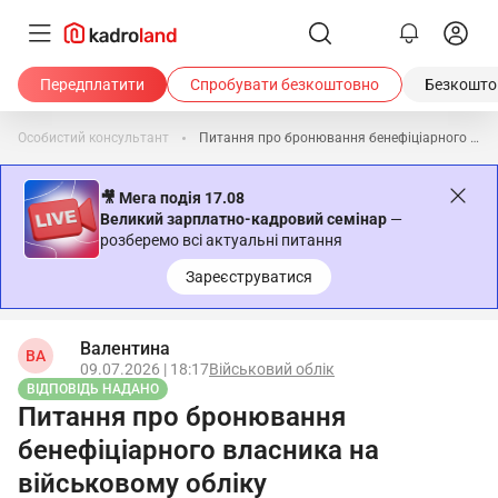
Передплатити
Спробувати безкоштовно
Безкоштов
Особистий консультант
Питання про бронювання бенефіціарного власника на військовому обліку
🎥 Мега подія 17.08
Великий зарплатно-кадровий семінар
—
розберемо всі актуальні питання
Зареєструватися
Валентина
ВА
09.07.2026 | 18:17
Військовий облік
ВІДПОВІДЬ НАДАНО
Питання про бронювання
бенефіціарного власника на
військовому обліку