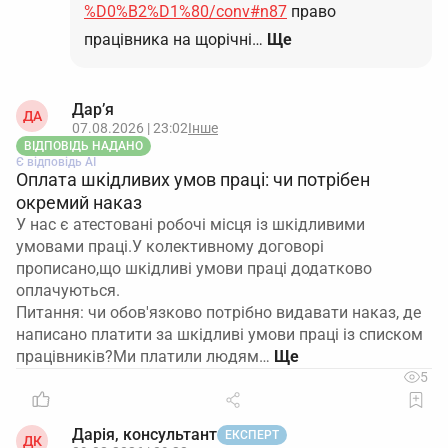
%D0%B2%D1%80/conv#n87
право
працівника на щорічні…
Ще
Дар’я
ДА
07.08.2026 | 23:02
Інше
ВІДПОВІДЬ НАДАНО
Є відповідь АІ
Оплата шкідливих умов праці: чи потрібен
окремий наказ
У нас є атестовані робочі місця із шкідливими
умовами праці.У колективному договорі
прописано,що шкідливі умови праці додатково
оплачуються.
Питання: чи обов'язково потрібно видавати наказ, де
написано платити за шкідливі умови праці із списком
працівників?Ми платили людям…
5
Дарія, консультант
ЕКСПЕРТ
ДК