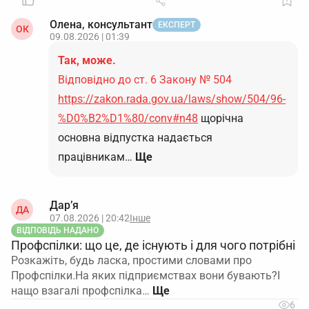
Олена, консультант
ЕКСПЕРТ
ОК
09.08.2026 | 01:39
Так, може.
Відповідно до ст. 6 Закону № 504
https://zakon.rada.gov.ua/laws/show/504/96-
%D0%B2%D1%80/conv#n48
щорічна
основна відпустка надається
працівникам…
Ще
Дар’я
ДА
07.08.2026 | 20:42
Інше
ВІДПОВІДЬ НАДАНО
Профспілки: що це, де існують і для чого потрібні
Розкажіть, будь ласка, простими словами про
Профспілки.На яких підприємствах вони бувають?І
нащо взагалі профспілка…
6