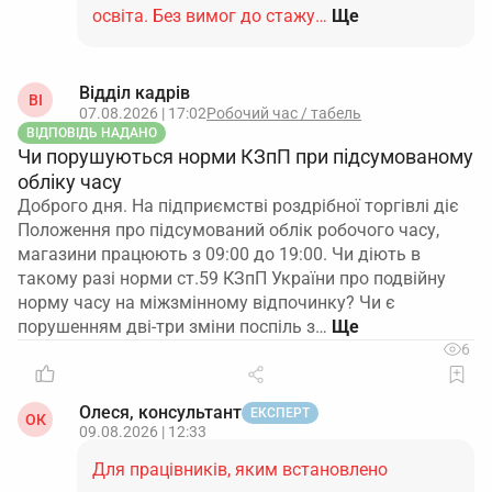
освіта. Без вимог до стажу…
Ще
Відділ кадрів
ВІ
07.08.2026 | 17:02
Робочий час / табель
ВІДПОВІДЬ НАДАНО
Чи порушуються норми КЗпП при підсумованому
обліку часу
Доброго дня. На підприємстві роздрібної торгівлі діє
Положення про підсумований облік робочого часу,
магазини працюють з 09:00 до 19:00. Чи діють в
такому разі норми ст.59 КЗпП України про подвійну
норму часу на міжзмінному відпочинку? Чи є
порушенням дві-три зміни поспіль з…
6
Олеся, консультант
ЕКСПЕРТ
ОК
09.08.2026 | 12:33
Для працівників, яким встановлено