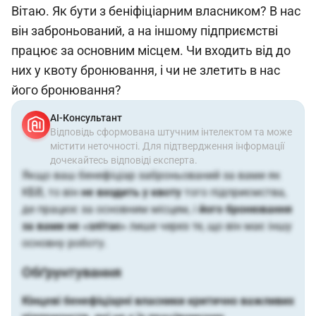
Вітаю. Як бути з беніфіціарним власником? В нас
він заброньований, а на іншому підприємстві
працює за основним місцем. Чи входить від до
них у квоту бронювання, і чи не злетить в нас
його бронювання?
АІ-Консультант
Відповідь сформована штучним інтелектом та може
містити неточності. Для підтвердження інформації
дочекайтесь відповіді експерта.
Якщо ваш бенефіціар заброньований за вами як
КБВ, то він
не входить у квоту
того підприємства,
де працює за основним місцем, і
його бронювання
за вами не «злітає»
лише через те, що він має іншу
основну роботу.
Обґрунтування
Кінцеві бенефіціарні власники критично важливих