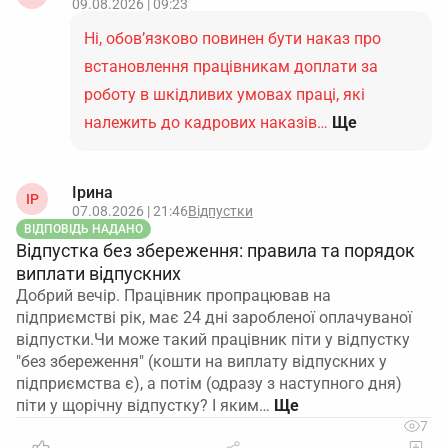
09.08.2026 | 09:23
Ні, обов’язково повинен бути наказ про
встановлення працівникам доплати за
роботу в шкідливих умовах праці, які
належить до кадрових наказів…
Ще
Ірина
ІР
07.08.2026 | 21:46
Відпустки
ВІДПОВІДЬ НАДАНО
Відпустка без збереження: правила та порядок
виплати відпускних
Добрий вечір. Працівник пропрацював на
підприємстві рік, має 24 дні заробленої оплачуваної
відпустки.Чи може такий працівник піти у відпустку
"без збереження" (кошти на виплату відпускних у
підприємства є), а потім (одразу з наступного дня)
піти у щорічну відпустку? І яким…
7