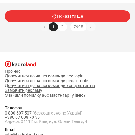
Показати ще
…
1
2
7995
Про нас
Долучитися до нашої команди лекторів
Долучитися до нашої команди редакторів
Долучитися до нашої команди консультантів
Замовити рекламу
Знайшли помилку або маєте гарну ідею?
Телефон
0 800 607 507
(безкоштовно по Україні)
+380 67 008 70 55
Адреса: 04112 м. Київ, вул. Олени Теліги, 4
Email
info@kadroland.com