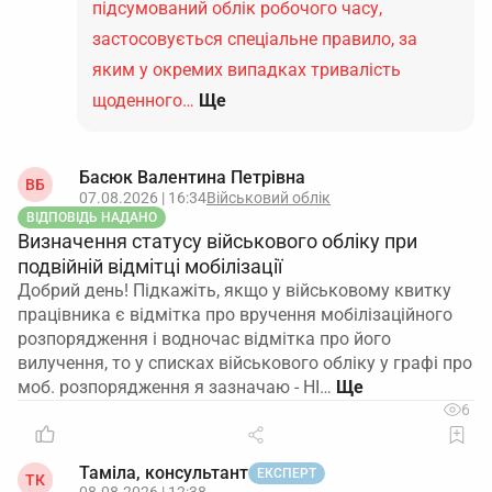
підсумований облік робочого часу,
застосовується спеціальне правило, за
яким у окремих випадках тривалість
щоденного…
Ще
Басюк Валентина Петрівна
ВБ
07.08.2026 | 16:34
Військовий облік
ВІДПОВІДЬ НАДАНО
Визначення статусу військового обліку при
подвійній відмітці мобілізації
Добрий день! Підкажіть, якщо у військовому квитку
працівника є відмітка про вручення мобілізаційного
розпорядження і водночас відмітка про його
вилучення, то у списках військового обліку у графі про
моб. розпорядження я зазначаю - НІ…
6
Таміла, консультант
ЕКСПЕРТ
ТК