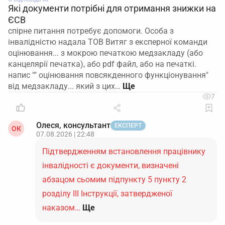
Які документи потрібні для отримання знижки на
ЄСВ
спірне питання потребує допомоги. Особа з
інвалідністю надала ТОВ Витяг з експерної команди
оцінювання... з мокрою печаткою медзакладу (або
канцелярії печатка), або pdf файл, або на печаткі.
напис "" оцінювання повсякденного функціонування"
від медзакладу... який з цих…
7
Олеся, консультант
ЕКСПЕРТ
ОК
07.08.2026 | 22:48
Підтвердженням встановлення працівнику
інвалідності є документи, визначені
абзацом сьомим підпункту 5 пункту 2
розділу ІІІ Інструкції, затвердженої
наказом…
Ще